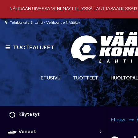
Siirry pääsisältöön
NÄHDÄÄN UIVASSA VENENÄYTTELYSSÄ LAUTTASAARESSA13.-
Telakkakatu 5, Lahti / Vehkoontie 1, Vääksy
TUOTEALUEET
ETUSIVU
TUOTTEET
HUOLTOPAL
Käytetyt
Etusivu
Veneet