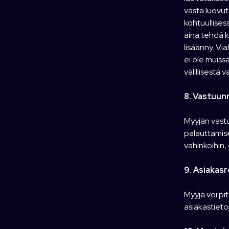
vasta luovut
t
kohtuullisess
a
aina tehdä k
lisäänny. Vi
ei ole muiss
välillisestä 
8. Vastuunr
Myyjän vast
palauttamise
vahinkoihin,
9. Asiakasr
Myyjä voi pi
asiakastieto