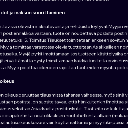
dot ja maksun suorittaminen
ttävissä olevista maksutavoista ja -ehdoista löytyvät Myyjän ve
 postiennakkoa vastaan, tuote on noudettava postista postin
ruutetuksi. 5. Toimitus Tilaukset toimitetaan erikseen sovitun mu
 Myyjä toimittaa varastossa olevia tuotteitaan Asiakkailleen noin
jetusaika. Myyjä pyrkii ilmoittamaan, jos tuotteen käsittelyaika 
jä ei välttämättä pysty toimittamaan kaikkia tuotteita arvioiduss
a. Myyjä pidättää oikeuden rajoittaa tuotteiden myyntiä poikkeu
soikeus
on oikeus peruuttaa tilaus missä tahansa vaiheessa, myös siinä vai
ustaan postista, on suositeltavaa, että hän kuitenkin ilmoittaa sii
oikeus veloittaa Asiakkaalta postituskulut. Tuotteilla on kulutta
 postipaketin tai noutotilauksen noutohetkestä alkaen (mukaan 
alautusoikeus koskee vain käyttämättömiä ja myyntikelpoisia tu