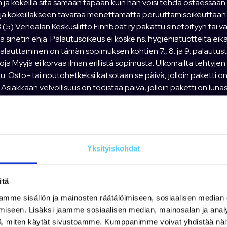
ja kokeilla sitä samaan tapaan kuin hän voisi tehdä ostaessaan
ja kokeillakseen tavaraa menettämättä peruuttamisoikeuttaan. 
 (5) Venealan Keskusliitto Finnboat ry pakattu sinetöityyn tai 
 sinetin ehjä. Palautusoikeus ei koske ns. hygieniatuotteita eikä 
lauttaminen on tämän sopimuksen kohtien 7., 8. ja 9. palautust
ja Myyjä ei korvaa ilman erillistä sopimusta. Ulkomailta tehtyjen
u. Osto- tai noutohetkeksi katsotaan se päivä, jolloin paketti on
Asiakkaan velvollisuus on todistaa päivä, jolloin paketti on lunas
 tuotepalautukset aina: a) alkuperäisessä paketissa (hyvin paka
tuksesta c) mukana takuu- ja palautuslomake täytettynä (löytyy M
ä. e) varustettuna Asiakkaan tilitiedoilla Myyjä palauttaa mak
 saanut takaisin palautetun tuotteen.
Yksityiskohdat
itä
eista on tuotekohtainen takuu. Mikäli Myyjä on tarjonnut tuottee
 ja kestää ilmoitetun takuuajan. Tuotteen takuuvaihto tai korj
mme sisällön ja mainosten räätälöimiseen, sosiaalisen median
ä on tuotteen tai sen osan käyttäminen valmistajan suositusten
iseen. Lisäksi jaamme sosiaalisen median, mainosalan ja analy
aattaa todennäköiseksi, että tuotteen huonontuminen tai rikkou
, miten käytät sivustoamme. Kumppanimme voivat yhdistää näitä t