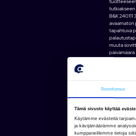
tuotteeseen 
tutkiakseen 
B&K 240111 3
avaamaton ja
tapahtuva pa
palautustapo
muuta sovitt
päivämäärä. 
toimitettava
tilausvahvis
noutohetkest
kun Myyjä on
Suostumus
6. Takuu
Tämä sivusto käyttää eväste
Osalla tuott
päiväyksestä
Käytämme evästeitä tarjoama
edellytyksen
ja kävijämäärämme analysoim
jos Myyjä s
kumppaneillemme tietoja siitä