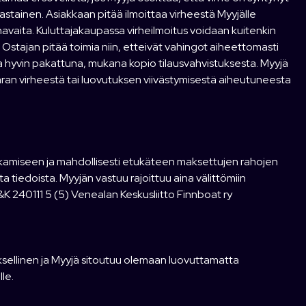
astainen. Asiakkaan pitää ilmoittaa virheestä Myyjälle
e havaita. Kuluttajakaupassa virheilmoitus voidaan kuitenkin
 Ostajan pitää toimia niin, etteivät vahingot aiheettomasti
ina hyvin pakattuna, mukana kopio tilausvahvistuksesta. Myyjä
varan virheestä tai luovutuksen viivästymisestä aiheutuneesta
kamiseen ja mahdollisesti etukäteen maksettujen rahojen
ta tiedoista. Myyjän vastuu rajoittuu aina välittömiin
&K 240111 5 (5) Venealan Keskusliitto Finnboat ry
uksellinen ja Myyjä sitoutuu olemaan luovuttamatta
le.