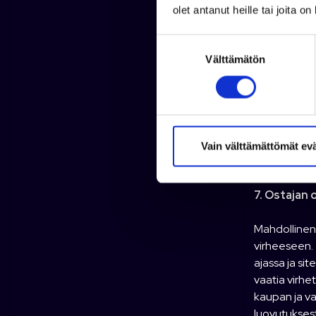
käytöstä tai
olet antanut heille tai joita o
havaitaan, e
Kuluttajansu
S
tai hänen ol
Välttämätön
u
kopio tilaus
o
Finnboat ry 
s
puutteellise
t
kuluttajansu
u
puoleen, ell
m
Vain välttämättömät ev
Myyjä, Myyjä
u
k
7. Ostajan 
s
e
Mahdollinen 
n
virheeseen. 
v
ajassa ja si
a
vaatia virhe
l
kaupan ja v
i
luovutuksest
n