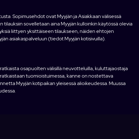
tusta. Sopimusehdot ovat Myyjän ja Asiakkaan välisessä
n tilauksiin sovelletaan aina Myyjän kulloinkin käytössä olevia
yksiä liittyen yksittäiseen tilaukseen, näiden ehtojen
n asiakaspalveluun (tiedot Myyjän kotisivuilla).
atkaista osapuolten välisillä neuvotteluilla, kuluttajaostaja
et ratkaistaan tuomioistuimessa, kanne on nostettava
annetta Myyjän kotipaikan yleisessä alioikeudessa. Muussa
udessa.