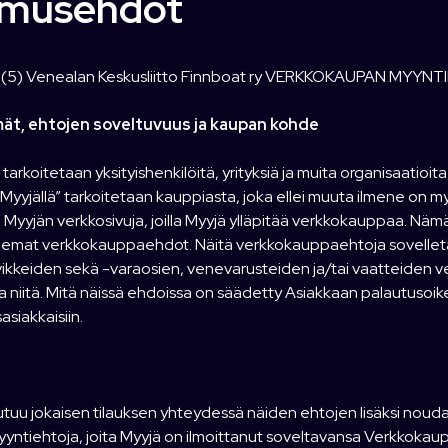
imusehdot
1 (5) Venealan Keskusliitto Finnboat ry VERKKOKAUPAN MYYN
mät, ehtojen soveltuvuus ja kaupan kohde
” tarkoitetaan yksityishenkilöitä, yrityksiä ja muita organisaatioi
 ”Myyjällä” tarkoitetaan kauppiasta, joka ellei muuta ilmene on 
 Myyjän verkkosivuja, joilla Myyjä ylläpitää verkkokauppaa. N
telemat verkkokauppaehdot. Näitä verkkokauppaehtoja sovelleta
vikkeiden sekä -varaosien, venevarusteiden ja/tai vaatteiden 
 niitä. Mitä näissä ehdoissa on säädetty Asiakkaan palautusoik
sasiakkaisiin.
utuu jokaisen tilauksen yhteydessä näiden ehtojen lisäksi noud
yyntiehtoja, joita Myyjä on ilmoittanut soveltavansa Verkkokaup