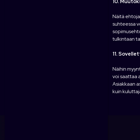
10. Muutok
Näitä ehtoja
suhteessa vo
sopimusehtoj
tulkintaan t
11. Sovellet
Näihin myynt
voi saattaa 
Asiakkaan as
kuin kulutt