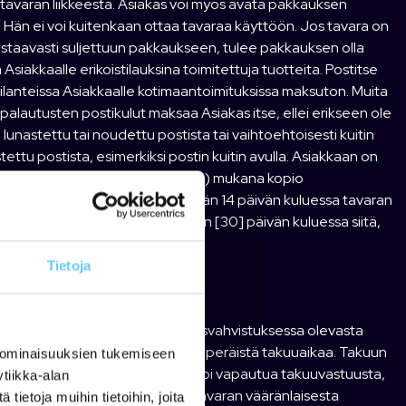
 tavaran liikkeestä. Asiakas voi myös avata pakkauksen
Hän ei voi kuitenkaan ottaa tavaraa käyttöön. Jos tavara on
vastaavasti suljettuun pakkaukseen, tulee pakkauksen olla
Asiakkaalle erikoistilauksina toimitettuja tuotteita. Postitse
ilanteissa Asiakkaalle kotimaantoimituksissa maksuton. Muita
 palautusten postikulut maksaa Asiakas itse, ellei erikseen ole
 lunastettu tai noudettu postista tai vaihtoehtoisesti kuitin
tettu postista, esimerkiksi postin kuitin avulla. Asiakkaan on
ttuna) ilman turhia merkintöjä, b) mukana kopio
yyjän kotisivuilta), d) viimeistään 14 päivän kuluessa tavaran
sun viimeistään kolmenkymmenen [30] päivän kuluessa siitä,
Tietoja
lle takuun, takuuaika alkaa tilausvahvistuksessa olevasta
aaminen ei pidennä tuotteen alkuperäistä takuuaikaa. Takuun
 ominaisuuksien tukemiseen
 ja ohjeiden mukaisesti. Myyjä voi vapautua takuuvastuusta,
tiikka-alan
tuminen johtuu tapaturmasta, tavaran vääränlaisesta
ietoja muihin tietoihin, joita