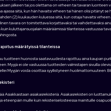
uksen jälkeen tai jos olettama on virheen tai tavaran luonteen v
a ajassa siitä, kun hän havaitsi virheen tai hänen olisi pitänyt s
ahden (2) kuukauden kuluessa siitä, kun ostaja havaitsi virheen.
allinen tavara on toimitettava korjattavaksi tai vaihdettavaksi a
a kuin kuluttajansuojalain määräämissä tilanteissa vastuussa ta
vahingosta.
ajoitus määrätyissä tilanteissa
uu tuotteen huonosta saatavuudesta rajoittuu aina kaupan pur
en. Myyjä ei ole vastuussa tuotteiden valmistajien sivuilla olevis
 ellei Myyjän voida osoittaa syyllistyneen huolimattomuuteen. B
ekisteri
tää Asiakkaistaan asiakasrekisteriä. Asiakasrekisteri on luottam
ja eteenpäin muille kuin rekisteriselosteessa mainituille osapuolil