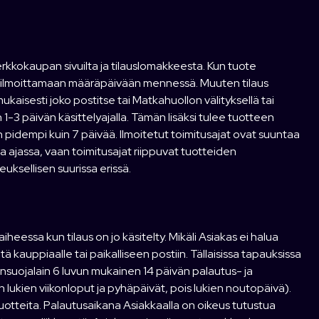
rkkokaupan sivuilta ja tilauslomakkeesta. Kun tuote
 ilmoittamaan määräpäivään mennessä. Muuten tilaus
kaisesti joko postitse tai Matkahuollon välityksellä tai
 1-3 päivän käsittelyajalla. Tämän lisäksi tulee tuotteen
on pidempi kuin 7 päivää. Ilmoitetut toimitusajat ovat suuntaa
a ajassa, vaan toimitusajat riippuvat tuotteiden
ksellisen suurissa erissä.
heessa kun tilaus on jo käsitelty. Mikäli Asiakas ei halua
tä kauppiaalle tai paikalliseen postiin. Tällaisissa tapauksissa
jansuojalain 6 luvun mukainen 14 päivän palautus- ja
lukien viikonloput ja pyhäpäivät, pois lukien noutopäivä).
otteita. Palautusaikana Asiakkaalla on oikeus tutustua