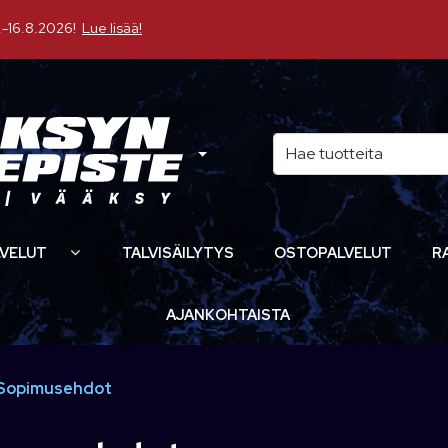
16.8.2026!
Lue lisää!
VELUT
TALVISÄILYTYS
OSTOPALVELUT
R
AJANKOHTAISTA
Sopimusehdot