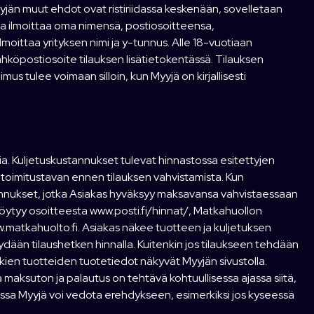
yyjän muut ehdot ovat ristiriidassa keskenään, sovelletaan
na ilmoittaa oma nimensä, postiosoitteensa,
moittaa yrityksen nimi ja y-tunnus. Alle 18-vuotiaan
ähköpostiosoite tilauksen lisätietokentässä. Tilauksen
us tulee voimaan silloin, kun Myyjä on kirjallisesti
ia. Kuljetuskustannukset tulevat hinnastossa esitettyjen
 toimitustavan ennen tilauksen vahvistamista. Kun
stannukset, jotka Asiakas hyväksyy maksavansa vahvistaessaan
 löytyy osoitteesta www.posti.fi/hinnat/, Matkahuollon
w.matkahuolto.fi. Asiakas näkee tuotteen ja kuljetuksen
ydään tilaushetken hinnalla. Kuitenkin jos tilaukseen tehdään
ien tuotteiden tuotetiedot näkyvät Myyjän sivustolla.
aksuton ja palautus on tehtävä kohtuullisessa ajassa siitä,
ksissa Myyjä voi vedota erehdykseen, esimerkiksi jos kyseessä