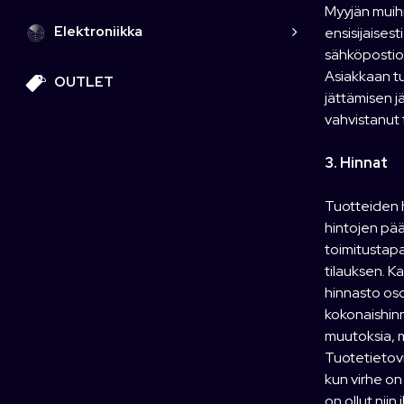
Myyjän muihi
Elektroniikka
ensisijaises
sähköpostios
Asiakkaan tu
OUTLET
jättämisen j
vahvistanut 
3. Hinnat
Tuotteiden h
hintojen pää
toimitustapa
tilauksen. K
hinnasto oso
kokonaishinn
muutoksia, m
Tuotetietovi
kun virhe on
on ollut niin