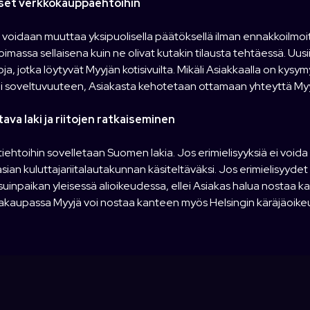
set verkkokauppaehtoihin
 voidaan muuttaa yksipuolisella päätöksellä ilman ennakkoilmoi
imassa sellaisena kuin ne olivat kutakin tilausta tehtäessä. Uusii
a, jotka löytyvät Myyjän kotisivuilta. Mikäli Asiakkaalla on kysym
ai soveltuvuuteen, Asiakasta kehotetaan ottamaan yhteyttä Myyjä
tava laki ja riitojen ratkaiseminen
iehtoihin sovelletaan Suomen lakia. Jos erimielisyyksiä ei voida r
asian kuluttajariitalautakunnan käsiteltäväksi. Jos erimielisyyd
uinpaikan yleisessä alioikeudessa, ellei Asiakas halua nostaa k
ajakaupassa Myyjä voi nostaa kanteen myös Helsingin käräjäoike