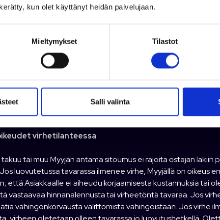
 muusta Asiakkaan puolelta johtuvasta seikasta. Jos myöhemmin 
n kerätty, kun olet käyttänyt heidän palvelujaan.
ttä tuote on rikkoutunut Asiakkaan huolimattomuudesta, on kau
ojalain mukaisesti Asiakkaan on ilmoitettava virheestä takuunanta
isi pitänyt havaita se. Tuotteet on toimitettava takuuhuoltoon 
Mieltymykset
Tilastot
vahvistuksesta c) mukana takuupalautuslomake täytettynä (löytyy
d)takuukorjaukseen lähetetään vain viallinen tuote, ei muita tuott
sti takuuhuoltoon lähetetyt tuotteet (kts. ohjeet yllä) takaisin
ojalain määrittelemässä kohtuullisessa ajassa. Asiakkaan tulee 
ei Myyjä ole nimenomaisesti muuta ilmoittanut. Mikäli takuun 
ästeet
Salli valinta
 ei vastaa takuun perusteella virheestä jos Myyjä on näin erikse
oikeudet virhetilanteessa
takuu tai muu Myyjän antama sitoumus ei rajoita ostajan lakii
Jos luovutetussa tavarassa ilmenee virhe, Myyjällä on oikeus ensi
ten, että Asiakkaalle ei aiheudu korjaamisesta kustannuksia tai ol
ttä vastaavaa hinnanalennusta tai virheetöntä tavaraa. Jos virh
aatia vahingonkorvausta välittömistä vahingoistaan. Jos virhe
a, virheen oletetaan olleen tavarassa jo luovutushetkellä. Olett