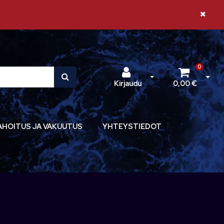
Sulje il
0
Avaa kirjautuminen
Avaa 
Kirjaudu
0,00 €
AHOITUS JA VAKUUTUS
YHTEYSTIEDOT