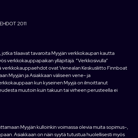
TIEHDOT 2011
ta, jotka tilaavat tavaroita Myyjän verkkokaupan kautta
myös verkkokauppapaikan ylläpitäjä. ”Verkkosivulla”
ämä verkkokauppaehdot ovat Venealan Keskusliitto Finnboat
an Myyjän ja Asiakkaan väliseen vene- ja
verkkokauppaan kun kyseinen Myyjä on ilmoittanut
eudesta muutoin kuin takuun tai virheen perusteella ei
attamaan Myyjän kulloinkin voimassa olevia muita sopimus-,
paan. Asiakkaan on näin syytä tutustua huolellisesti myös