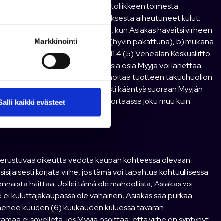
esimerkiksi valmistajan tai huoltoliikkeen toimesta
ppiaalla oikeus veloittaa korjauksesta aiheutuneet kulut.
jalle kohtuullisessa ajassa siitä, kun Asiakas havaitsi virheen
aina: a) alkuperäisessä paketissa (hyvin pakattuna), b) mukana
Markkinointi
 Myyjän kotisivuilta) B&K 240111 4 (5) Venealan Keskusliitto
eita tai tuotteen muita ei-viallisia osia Myyjä voi lähettää
 Asiakkaan kustannuksella. Myyjä hoitaa tuotteen takuuhuollon
takuuvirhetilanteessa ensisijaisesti kääntyä suoraan Myyjän
on antanut aikaisemmassa myyntiportaassa joku muu kuin
Salli kaikki evästeet
en ilmoittanut.
n perustuvaa oikeutta vedota kaupan kohteessa olevaan
sijaisesti korjata virhe, jos tämä voi tapahtua kohtuullisessa
ennaista haittaa. Jollei tämä ole mahdollista, Asiakas voi
e ei kuluttajakaupassa ole vähäinen, Asiakas saa purkaa
 ilmenee kuuden (6) kuukauden kuluessa tavaran
amaa ei sovelleta, jos Myyjä osoittaa, että virhe on syntynyt