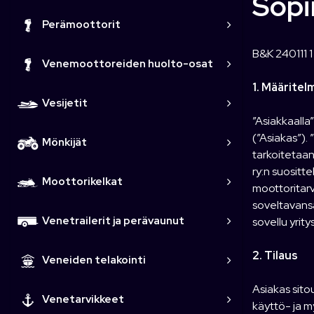
Sop
Perämoottorit
B&K 240111 
Venemoottoreiden huolto-osat
1. Määritel
Vesijetit
”Asiakkaalla
(”Asiakas”).
Mönkijät
tarkoitetaan
ry:n suosit
Moottorikelkat
moottoritar
soveltavansa
Venetrailerit ja perävaunut
sovellu yrity
2. Tilaus
Veneiden telakointi
Asiakas sito
Venetarvikkeet
käyttö- ja m