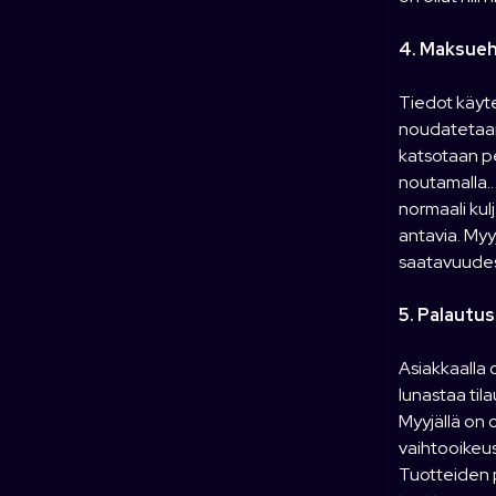
4. Maksueh
Tiedot käyte
noudatetaan
katsotaan pe
noutamalla..
normaali kul
antavia. Myy
saatavuudest
5. Palautu
Asiakkaalla 
lunastaa tila
Myyjällä on 
vaihtooikeus
Tuotteiden p