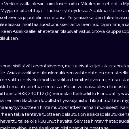
n Verkkosivulla oleviin toimitusehtoihin. Mikäli nämä ehdot ja M
ti Myyjän muita ehtoja. Tilauksen yhteydessä Asiakkaan tulee ai
oitteensa ja puhelinnumeronsa. Yritysasiakkaiden tulee lisäksi il
lee lisäksi ilmoittaa suostumuksen antaneen huoltajan nimi ja s
älkeen Asiakkaalle lähetetään tilausvahvistus. Sitova kauppasopim
tilauksen.
innat sisältävät arvonlisäveron, mutta eivät kuljetuskustannuks
lle. Asiakas valitsee tilauslomakkeen vaihtoehtojen perusteella
 on valittu, palvelu ilmoittaa valitun toimitustavan kuljetusku
aikki hinnat ilmoitetaan euroissa. Postin voimassaoleva hinnasto
itteesta B&K 240111 2 (5) Venealan Keskusliitto Finnboat ry ww
an ennen tilauksen lopullista hyväksymistä. Tilatut tuotteet my
ääräytyy tuotteen hinta muutoshetken hinnan mukaisesti. Kaikk
rheen takia tehtävä tuotteen palautus on asiakaspalautuksena m
 havaittu tai se olisi kuulunut havaita. Selvissä hintavirhetapau
 ilmeinen virhe, että Asiakkaan olisi pitänyt huomata se.