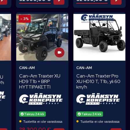
- 3%
CAN-AM
CAN-AM
Can-Am Traxter XU
Can-Am Traxter Pro
XU
HD9 T1b + BRP
XU HD10 T, T1b, yli 60
/h
HYTTIPAKETTI
km/h
Takuu 24 kk
Takuu 24 kk
a
Tuotetta ei ole varastossa
Tuotetta ei ole varastossa
28 300,00 €