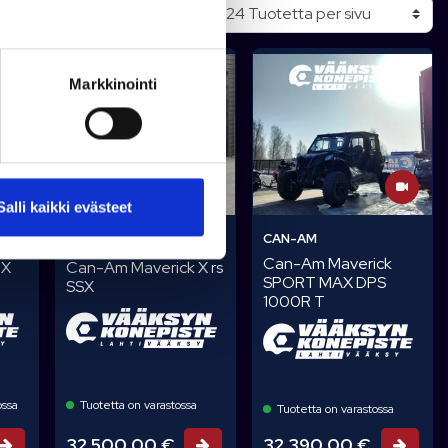
Käytetty
Markkinointi
Salli kaikki evästeet
CAN-AM
CAN-AM
Can-Am Maverick
 X
Can-Am Maverick X rs
SPORT MAX DPS
SSX
1000R T
ossa
Tuotetta on varastossa
Tuotetta on varastossa
32 500,00 €
32 390,00 €
Tarjouspyyntö
Tarjouspyyntö
Tarj