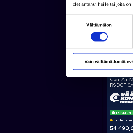
olet antanut heille tai joita o
S
Välttämätön
u
o
s
t
u
m
Vain välttämättömät ev
u
CAN-AM
k
Can-Am Ma
s
RS DCT S
e
n
v
a
Takuu 24 
l
Tuotetta ei 
i
54 490,
n