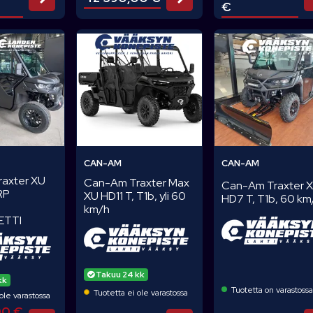
€
CAN-AM
CAN-AM
axter XU
Can-Am Traxter Max
Can-Am Traxter 
RP
XU HD11 T, T1b, yli 60
HD7 T, T1b, 60 km
km/h
ETTI
Takuu 24 kk
kk
Tuotetta on varastoss
Tuotetta ei ole varastossa
ole varastossa
00 €