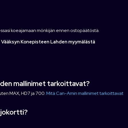
tessasi koeajamaan mönkijän ennen ostopäätöstä.
a Vääksyn Konepisteen Lahden myymälästä
en mallinimet tarkoittavat?
 kuten MAX, HD7 ja 700.
Mitä Can-Amin mallinimet tarkoittavat
ajokortti?