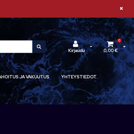
Sulje il
0
Avaa kirjautuminen
Avaa 
Kirjaudu
0,00 €
AHOITUS JA VAKUUTUS
YHTEYSTIEDOT