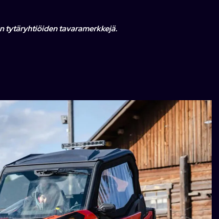
n tytäryhtiöiden tavaramerkkejä.