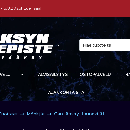
16.8.2026!
Lue lisää!
VELUT
TALVISÄILYTYS
OSTOPALVELUT
R
AJANKOHTAISTA
Tuotteet
Mönkijät
Can-Am hyttimönkijät