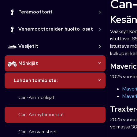
Can-
Perämoottorit
Kesän
Venemoottoreiden huolto-osat
Vääksyn Kone
istuttavat S
istuttava mö
Vesijetit
kulkupeli ka
Mönkijät
Maveric
2025 vuosima
Lahden toimipiste:
Maveri
Maveri
Can-Am mönkijät
Traxter
Can-Am hyttimönkijät
2025 vuosima
voimassa 30
Can-Am varusteet