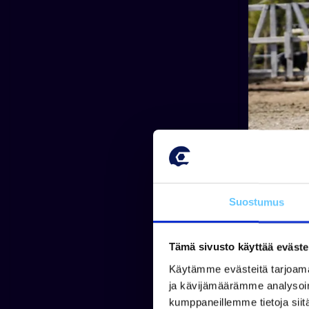
Suostumus
Kirjoita ha
Tämä sivusto käyttää eväste
Käytämme evästeitä tarjoama
ja kävijämäärämme analysoim
Kategoria
kumppaneillemme tietoja siitä