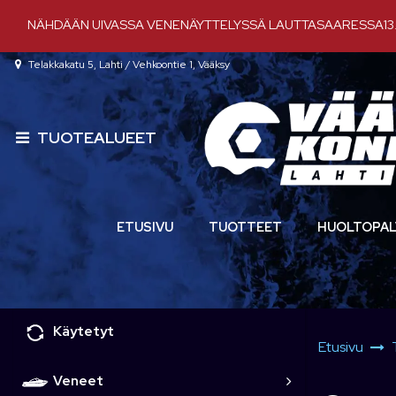
Siirry pääsisältöön
NÄHDÄÄN UIVASSA VENENÄYTTELYSSÄ LAUTTASAARESSA13.-
Telakkakatu 5, Lahti / Vehkoontie 1, Vääksy
TUOTEALUEET
ETUSIVU
TUOTTEET
HUOLTOPAL
Käytetyt
Etusivu
Veneet