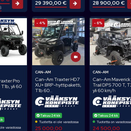
28 900,00 €
29 390,00 €
Tarjouspyyntö
Tarjouspyyntö
€
- 4%
- 6%
CAN-AM
CAN-AM
Can-Am Traxter HD7
Can-Am Maverick
axter Pro
XU+ BRP-hyttipaketti,
Trail DPS 700 T, T
T1b, yli 60
T1b 60...
yli 60 km/h
Takuu 24 kk
Takuu 24 kk
kk
Tuotetta ei ole varastossa
Tuotetta on varastoss
25 000,00
24 500,00
ole varastossa