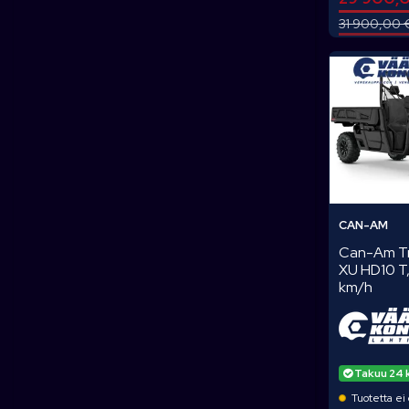
31 900,00 
CAN-AM
Can-Am Tr
XU HD10 T, 
km/h
Takuu 24 
Tuotetta ei 