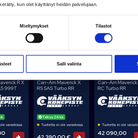
n kerätty, kun olet käyttänyt heidän palvelujaan.
Mieltymykset
Tilastot
ästeet
Salli valinta
CAN-AM
CAN-AM
verick R X
Can-Am Maverick X
Can-Am Maverick
AS 999T
RS SAS Turbo RR
RC Turbo RR
kk
Takuu 24 kk
ole varastossa
Tuotetta ei ole varastossa
Tuotetta ei ole varast
00
42 090,00
42 390,00 €
Tarjouspyyntö
Tarjouspyyntö