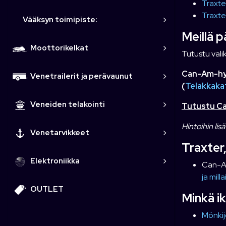
Traxte
Traxte
Vääksyn toimipiste:
Meillä 
Moottorikelkat
Tutustu val
Can-Am-hyt
Venetrailerit ja perävaunut
(
Telakkakat
Veneiden telakointi
Tutustu Can
Hintoihin lis
Venetarvikkeet
Traxter
Elektroniikka
Can-Am
ja mill
OUTLET
Minkä ik
Mönkij