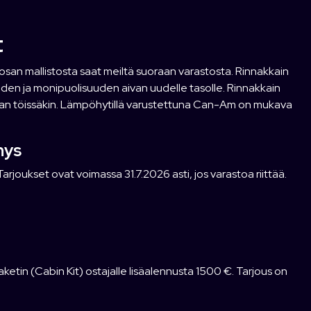
t
an mallistosta saat meiltä suoraan varastosta. Rinnakkain
uden ja monipuolisuuden aivan uudelle tasolle. Rinnakkain
atilan töissäkin. Lämpöhytillä varustettuna Can-Am on mukava
nys
arjoukset ovat voimassa 31.7.2026 asti, jos varastoa riittää.
tin (Cabin Kit) ostajalle lisäalennusta 1500 €. Tarjous on