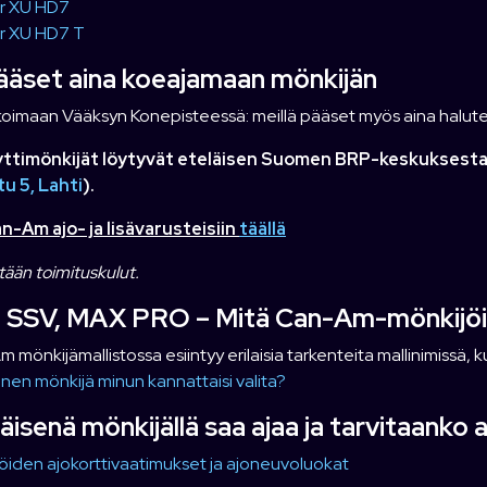
r XU HD7
r XU HD7 T
pääset aina koeajamaan mönkijän
ikoimaan Vääksyn Konepisteessä: meillä pääset myös aina halu
timönkijät löytyvät eteläisen Suomen BRP-keskuksest
u 5, Lahti
).
-Am ajo- ja lisävarusteisiin
täällä
ätään toimituskulut.
, SSV, MAX PRO – Mitä Can-Am-mönkijöid
 mönkijämallistossa esiintyy erilaisia tarkenteita mallinimissä,
ainen mönkijä minun kannattaisi valita?
äisenä mönkijällä saa ajaa ja tarvitaanko 
öiden ajokorttivaatimukset ja ajoneuvoluokat