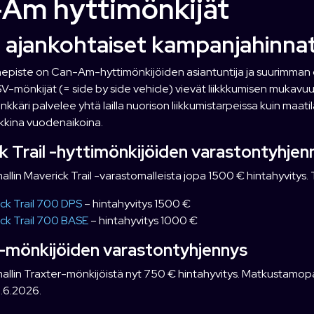
Am hyttimönkijät
 ajankohtaiset kampanjahinna
piste on Can-Am-hyttimönkijöiden asiantuntija ja suurimman os
SV-mönkijät (= side by side vehicle) vievät liikkkumisen mukavu
nkkäri palvelee yhtä lailla nuorison liikkumistarpeissa kuin ma
ikkina vuodenaikoina.
k Trail -hyttimönkijöiden varastontyhjen
llin Maverick Trail -varastomalleista jopa 1500 € hintahyvitys. T
ck Trail 700 DPS
– hintahyvitys 1500 €
ck Trail 700 BASE
– hintahyvitys 1000 €
-mönkijöiden varastontyhjennys
llin Traxter-mönkijöistä nyt 750 € hintahyvitys. Matkustamopake
.6.2026.