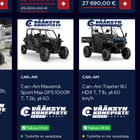
27 690,00 €
Tarjouspyyntö
Tarjouspyyntö
Tarj
29 300,00 €
CAN-AM
CAN-AM
Can-Am Maverick
Can-Am Traxter XU
2b,
Sport Max DPS 1000R
HD9 T, T1b, yli 60
T, T2b, yli 60...
km/h
Takuu 24 kk
Takuu 24 kk
a
Tuotetta on varastossa
Tuotetta ei ole varastossa