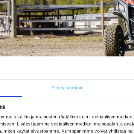
Yksityiskohdat
kusana
Hae
Tyhjennä haku
itä
mme sisällön ja mainosten räätälöimiseen, sosiaalisen median
iseen. Lisäksi jaamme sosiaalisen median, mainosalan ja analy
Valmistaja
Järj
, miten käytät sivustoamme. Kumppanimme voivat yhdistää näitä t