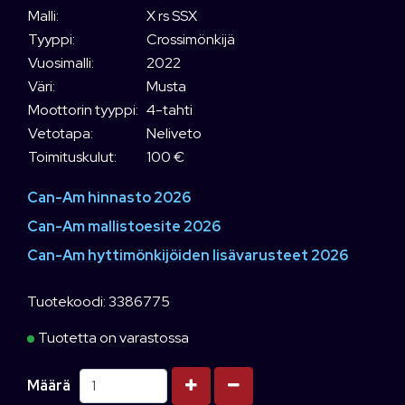
Malli:
X rs SSX
Tyyppi:
Crossimönkijä
Vuosimalli:
2022
Väri:
Musta
Moottorin tyyppi:
4-tahti
Vetotapa:
Neliveto
Toimituskulut:
100 €
Can-Am hinnasto 2026
Can-Am mallistoesite 2026
Can-Am hyttimönkijöiden lisävarusteet 2026
Tuotekoodi: 3386775
Tuotetta on varastossa
Kasvata määrää
Vähennä määrää
Määrä