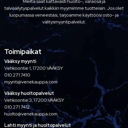
Meiltä saat kattavasti huolto-, varaosa ja
talvisäilytyspalvelut kaikkiin myymiimme tuotteisiin. Jos olet
luopumassa veneestäsi, tarjoamme käyttöösi osto- ja
välitysmyyntipalvelut.
Toimipaikat
Vääksy myynti
Vehkoontie 1, 17200 VÄÄKSY
010 271 7410
myynti@venekauppa.com
Vääksy huoltopalvelut
Vehkoontie 3, 17200 VÄÄKSY
010 271 7412
huolto@venekauppa.com
Lahti myynti ja huoltopalvelut