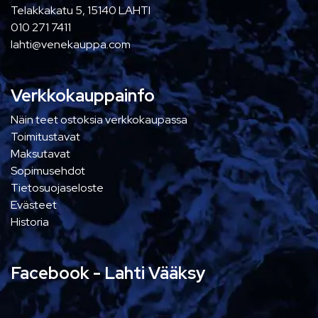
Telakkakatu 5, 15140 LAHTI
010 271 7411
lahti@venekauppa.com
Verkkokauppainfo
Näin teet ostoksia verkkokaupassa
Toimitustavat
Maksutavat
Sopimusehdot
Tietosuojaseloste
Evästeet
Historia
Facebook - Lahti Vääksy