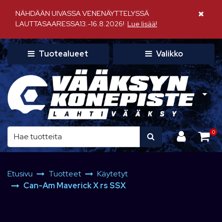
Siirry pääsisältöön
NÄHDÄÄN UIVASSA VENENÄYTTELYSSÄ
Sulje il
LAUTTASAARESSA13.-16.8.2026!
Lue lisää!
Tuotealueet
Valikko
0
Etusivu
Tuotteet
Käytetyt
Can-Am Maverick X rs SSX