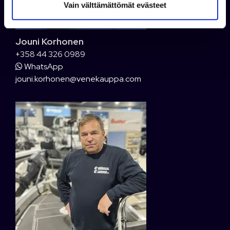
Vain välttämättömät evästeet
a
Jouni Korhonen
+358 44 326 0989
WhatsApp
jouni.korhonen@venekauppa.com