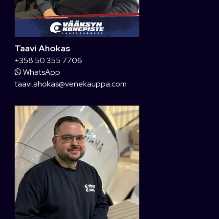
Taavi Ahokas
+358 50 355 7706
WhatsApp
taavi.ahokas@venekauppa.com