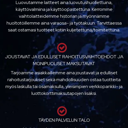
Luovutamme laitteet aina luovutushuollettuina,
käyttövalmiina ja käyttöopastettuna. Kerromme
vaihtolaitteidemme historian ja myönnämme
huoltotöillemme aina varaosa- ja työtakuun. Tarvittaessa
saat ostamasi tuotteet kotiin kuljetettuna/toimitettuna.
JOUSTAVAT JA EDULLISET RAHOITUSVAIHTOEHDOT JA
MONIPUOLISET MAKSUTAVAT
Tarjoamme asiakkaillemme aina joustavat ja edulliset
rahoitustarjoukset sekä mahdollisuuden ostaa tuotteita
myös laskulla tai osamaksulla, yleisimpien verkkopankki- ja
luottokorttimaksutapojen lisäksi.
TÄYDEN PALVELUN TALO