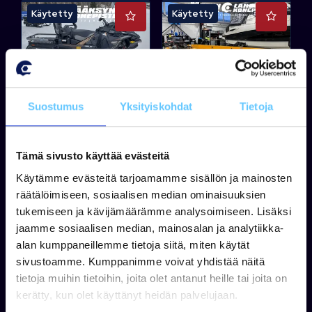
Käytetty
Käytetty
Suostumus
Yksityiskohdat
Tietoja
LYNX
VATOR
Lynx Commander
Vator 14 R + Evinrude
Tämä sivusto käyttää evästeitä
900ACE TURBO 2025
20
Käytämme evästeitä tarjoamamme sisällön ja mainosten
räätälöimiseen, sosiaalisen median ominaisuuksien
tukemiseen ja kävijämäärämme analysoimiseen. Lisäksi
jaamme sosiaalisen median, mainosalan ja analytiikka-
alan kumppaneillemme tietoja siitä, miten käytät
Tuotetta on varastossa
Tuotetta on varastossa
sivustoamme. Kumppanimme voivat yhdistää näitä
19 900,00 €
2 490,00 €
tietoja muihin tietoihin, joita olet antanut heille tai joita on
Tarjouspyyntö
Tarjouspyyntö
kerätty, kun olet käyttänyt heidän palvelujaan.