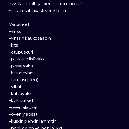
hyvällä pidolla ja hienossa kunnossa!
Erittäin kattavasti varusteltu:
Varusteet
-vinssi
-vinssin kaukosäädin
-kita
-etupuskuri
-puskurin lisävalo
-pissapoika
-lasinpyyhin
-tuulilasi (flexi)
-vilkut
-kattovalo
-kylkiputket
-oven alaosat
-oven yläosat
-kuskin penkin lämmitin
-penkkiejen välinen laukku