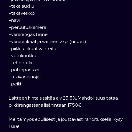
-takalaukku
-takaverkko
-navi
-peruutuskamera
-vararengas teline
-vararenkaat ja vanteet 2kpl (uudet)
-piikkirenkaat vanteilla
-vetokoukku
-tehoputki
-pohjapanssari
-tukivarsisuojat
-peilit
Laitteen hinta sisältää alv 25,5%. Mahdollisuus ostaa
piikkirengassarja lisähintaan 1750€.
Meiltä myös edullisesti ja joustavasti rahoituksella, kysy
lisää!