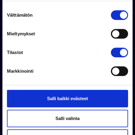
S
Välttämätön
u
o
s
Mieltymykset
t
u
Kysy lisää
m
Tilastot
u
k
Markkinointi
s
e
n
v
Salli kaikki evästeet
a
l
i
Salli valinta
n
t