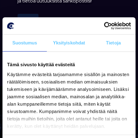
ja tietoa uutuuksista sähköpostiisi!
Tilaa
Suostumus
Yksityiskohdat
Tietoja
Tämä sivusto käyttää evästeitä
Käytämme evästeitä tarjoamamme sisällön ja mainosten
räätälöimiseen, sosiaalisen median ominaisuuksien
tukemiseen ja kävijämäärämme analysoimiseen. Lisäksi
jaamme sosiaalisen median, mainosalan ja analytiikka-
alan kumppaneillemme tietoja siitä, miten käytät
sivustoamme. Kumppanimme voivat yhdistää näitä
tietoja muihin tietoihin, joita olet antanut heille tai joita on
kerätty, kun olet käyttänyt heidän palvelujaan.