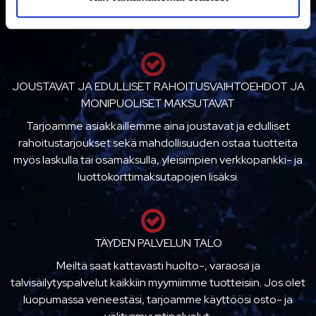
huoltotöillemme aina varaosa- ja työtakuun. Tarvittaessa
saat ostamasi tuotteet kotiin kuljetettuna/toimitettuna.
JOUSTAVAT JA EDULLISET RAHOITUSVAIHTOEHDOT JA
MONIPUOLISET MAKSUTAVAT
Tarjoamme asiakkaillemme aina joustavat ja edulliset
rahoitustarjoukset sekä mahdollisuuden ostaa tuotteita
myös laskulla tai osamaksulla, yleisimpien verkkopankki- ja
luottokorttimaksutapojen lisäksi.
TÄYDEN PALVELUN TALO
Meiltä saat kattavasti huolto-, varaosa ja
talvisäilytyspalvelut kaikkiin myymiimme tuotteisiin. Jos olet
luopumassa veneestäsi, tarjoamme käyttöösi osto- ja