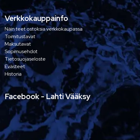
Verkkokauppainfo
Näin teet ostoksia verkkokaupassa
Toimitustavat
Maksutavat
Sopimusehdot
Tietosuojaseloste
Evästeet
Historia
Facebook - Lahti Vääksy