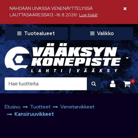
Siirry pääsisältöön
NÄHDÄÄN UIVASSA VENENÄYTTELYSSÄ
Sulje il
LAUTTASAARESSA13.-16.8.2026!
Lue lisää!
Tuotealueet
Valikko
0
Etusivu
Tuotteet
Venetarvikkeet
Kansiruuvikkeet