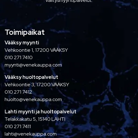
välitysmyyntipalvelut.
Toimipaikat
Vääksy myynti
Vehkoontie 1, 17200 VÄÄKSY
010 271 7410
myynti@venekauppa.com
Vääksy huoltopalvelut
Vehkoontie 3, 17200 VÄÄKSY
010 271 7412
huolto@venekauppa.com
Lahti myynti ja huoltopalvelut
Telakkakatu 5, 15140 LAHTI
010 271 7411
lahti@venekauppa.com