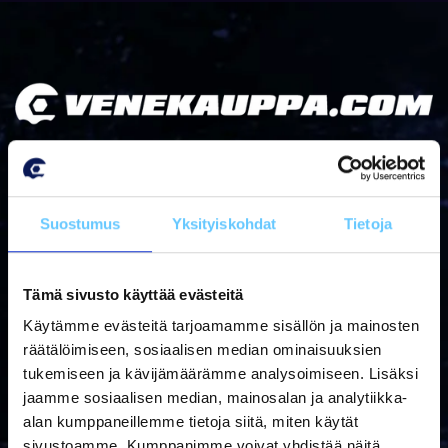
Miksi venekauppa.com?
Suostumus
Yksityiskohdat
Tietoja
ALAN ASIANTUNTEVIN PALVELU
Tämä sivusto käyttää evästeitä
Käytämme evästeitä tarjoamamme sisällön ja mainosten
Meillä on yli 40 vuoden kokemus vene- ja laitekaupoista
räätälöimiseen, sosiaalisen median ominaisuuksien
alan johtavilta tuotemerkeiltä. Henkilökuntamme vahva
tukemiseen ja kävijämäärämme analysoimiseen. Lisäksi
tuotetietämys ja pitkä kokemus tuotteistamme
jaamme sosiaalisen median, mainosalan ja analytiikka-
mahdollistaa alan asiantuntevimman palvelun ja osaamme
alan kumppaneillemme tietoja siitä, miten käytät
suositella tarpeisiisi sopivaa tuotetta.
sivustoamme. Kumppanimme voivat yhdistää näitä