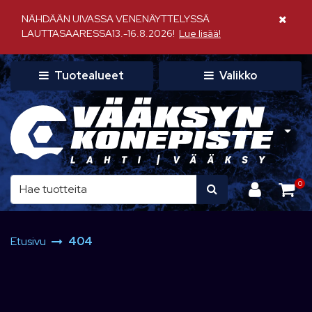
Siirry pääsisältöön
NÄHDÄÄN UIVASSA VENENÄYTTELYSSÄ
Sulje il
LAUTTASAARESSA13.-16.8.2026!
Lue lisää!
Tuotealueet
Valikko
0
Etusivu
404