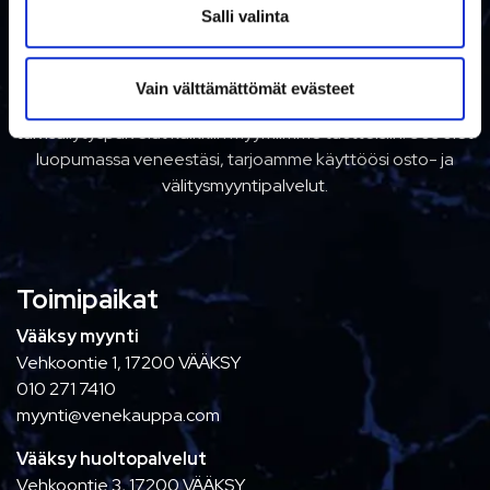
i
Salli valinta
n
t
TÄYDEN PALVELUN TALO
Vain välttämättömät evästeet
a
Meiltä saat kattavasti huolto-, varaosa ja
talvisäilytyspalvelut kaikkiin myymiimme tuotteisiin. Jos olet
luopumassa veneestäsi, tarjoamme käyttöösi osto- ja
välitysmyyntipalvelut.
Toimipaikat
Vääksy myynti
Vehkoontie 1, 17200 VÄÄKSY
010 271 7410
myynti@venekauppa.com
Vääksy huoltopalvelut
Vehkoontie 3, 17200 VÄÄKSY