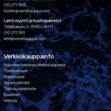
010 271 7412
huolto@venekauppa.com
Lahti myynti ja huoltopalvelut
Telakkakatu 5, 15140 LAHTI
010 271 7411
lahti@venekauppa.com
Verkkokauppainfo
Näin teet ostoksia verkkokaupassa
Toimitustavat
Maksutavat
Sopimusehdot
Tietosuojaseloste
Evästeet
Historia