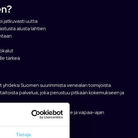
en?
 jatkuvasti uutta
astusta alusta lähtien
intaan
yökalut
lle tärkeä
t yhdeksi Suomen suurimmista venealan toimijoista.
aitoista palvelua, joka perustuu pitkään kokemukseen ja
aa upeat puitteet venealan työlle ja vapaa-ajan
kaiken toimintamme ytimessä.
Tietoja