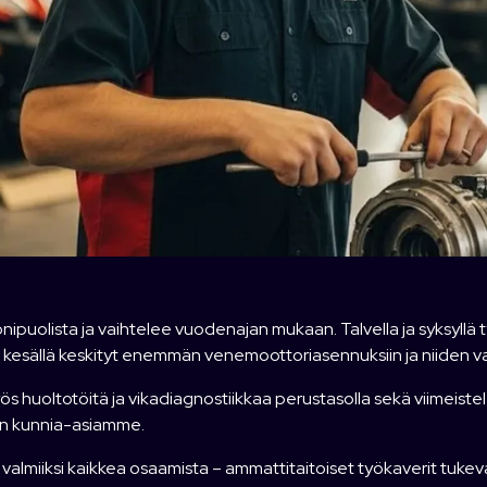
ipuolista ja vaihtelee vuodenajan mukaan. Talvella ja syksyllä 
a kesällä keskityt enemmän venemoottoriasennuksiin ja niiden v
s huoltotöitä ja vikadiagnostiikkaa perustasolla sekä viimeistele
 on kunnia-asiamme.
e valmiiksi kaikkea osaamista – ammattitaitoiset työkaverit tukeva