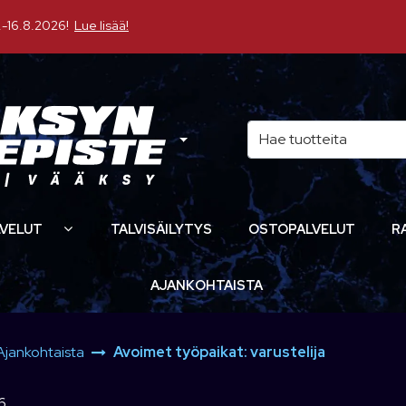
16.8.2026!
Lue lisää!
VELUT
TALVISÄILYTYS
OSTOPALVELUT
R
AJANKOHTAISTA
Ajankohtaista
Avoimet työpaikat: varustelija
6