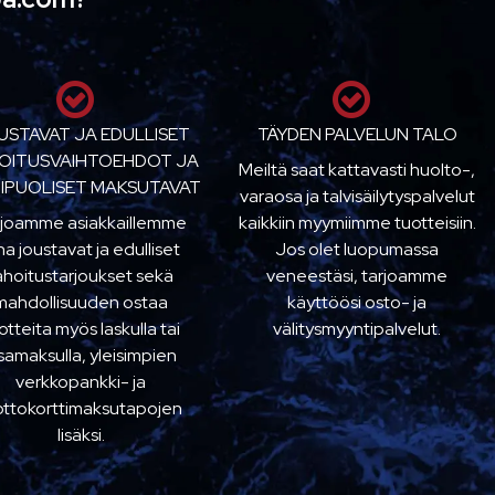
USTAVAT JA EDULLISET
TÄYDEN PALVELUN TALO
OITUSVAIHTOEHDOT JA
Meiltä saat kattavasti huolto-,
IPUOLISET MAKSUTAVAT
varaosa ja talvisäilytyspalvelut
rjoamme asiakkaillemme
kaikkiin myymiimme tuotteisiin.
na joustavat ja edulliset
Jos olet luopumassa
ahoitustarjoukset sekä
veneestäsi, tarjoamme
mahdollisuuden ostaa
käyttöösi osto- ja
otteita myös laskulla tai
välitysmyyntipalvelut.
samaksulla, yleisimpien
verkkopankki- ja
ottokorttimaksutapojen
lisäksi.