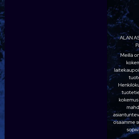
ALAN A
P
Meillä o
kokem
laitekaupoi
tuot
Henkilö
tuoteti
kokemus
mahdo
asiantuntev
osaamme suo
sopiv