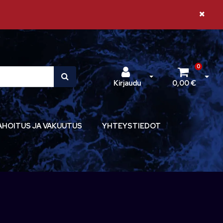
Sulje il
0
Avaa kirjautuminen
Avaa 
Kirjaudu
0,00 €
AHOITUS JA VAKUUTUS
YHTEYSTIEDOT