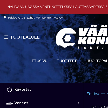
Siirry pääsisältöön
NÄHDÄÄN UIVASSA VENENÄYTTELYSSÄ LAUTTASAARESSA13.-
Telakkakatu 5, Lahti / Vehkoontie 1, Vääksy
TUOTEALUEET
ETUSIVU
TUOTTEET
HUOLTOPAL
Käytetyt
Etusivu
Veneet
16.03.202