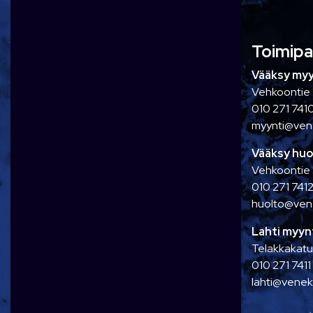
Toimipa
Vääksy myy
Vehkoontie 
010 271 741
myynti@ve
Vääksy huo
Vehkoontie
010 271 741
huolto@ve
Lahti myynt
Telakkakatu
010 271 7411
lahti@vene