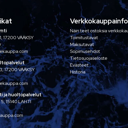
ikat
Verkkokauppainfo
nti
Näin teet ostoksia verkkok
1, 17200 VÄÄKSY
Toimitustavat
0
Maksutavat
nekauppa.com
Sopimusehdot
Tietosuojaseloste
ltopalvelut
Evästeet
 3, 17200 VÄÄKSY
Historia
2
nekauppa.com
i ja huoltopalvelut
 5, 15140 LAHTI
kauppa.com