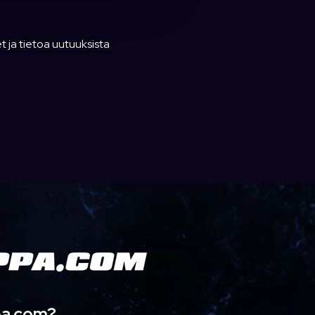
t ja tietoa uutuuksista
pa.com?