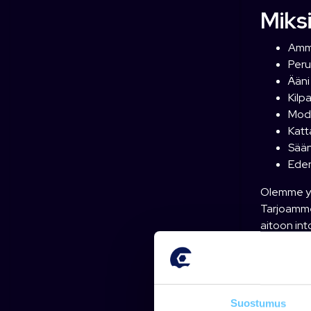
Miks
Amma
Peru
Ääni
Kilp
Mode
Katt
Sään
Eden
Olemme yl
Tarjoamme
aitoon in
Sijaitsemm
harrastuks
Tee 
Suostumus