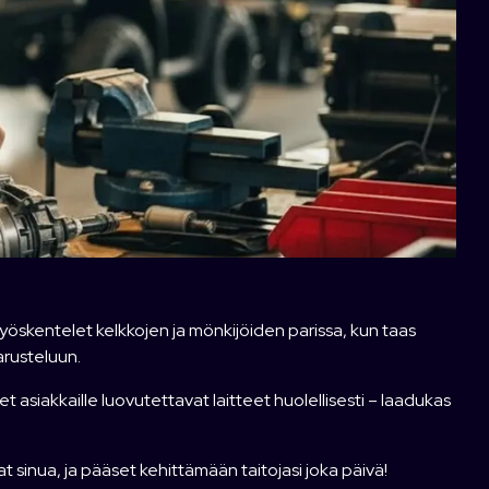
työskentelet kelkkojen ja mönkijöiden parissa, kun taas
arusteluun.
t asiakkaille luovutettavat laitteet huolellisesti – laadukas
t sinua, ja pääset kehittämään taitojasi joka päivä!