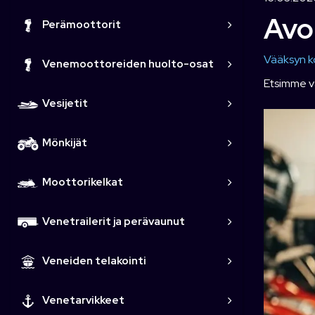
Avoi
Perämoottorit
Vääksyn k
Venemoottoreiden huolto-osat
Etsimme va
Vesijetit
Mönkijät
Moottorikelkat
Venetrailerit ja perävaunut
Veneiden telakointi
Venetarvikkeet