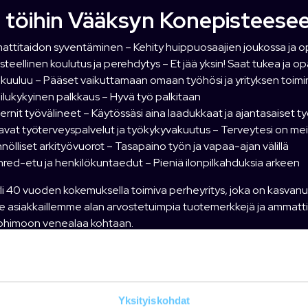
i töihin Vääksyn Konepisteese
ttitaidon syventäminen – Kehity huippuosaajien joukossa ja opi
steellinen koulutus ja perehdytys – Et jää yksin! Saat tukea ja op
 kuuluu – Pääset vaikuttamaan omaan työhösi ja yrityksen toim
ailukykyinen palkkaus – Hyvä työ palkitaan
rnit työvälineet – Käytössäsi aina laadukkaat ja ajantasaiset t
avat työterveyspalvelut ja työkykyvakuutus – Terveytesi on mei
nölliset arkityövuorot – Tasapaino työn ja vapaa-ajan välillä
red-etu ja henkilökuntaedut – Pieniä ilonpilkahduksia arkeen
i 40 vuoden kokemuksella toimiva perheyritys, joka on kasvanu
 asiakkaillemme alan arvostetuimpia tuotemerkkejä ja ammattit
tohimoon venealaa kohtaan.
e reilun 20 km päässä Lahdesta kauniissa Vääksyssä, joka tarjo
ille. Meillä asiakastyytyväisyys ja henkilöstön hyvinvointi ovat 
testi ja jätä hakemus
Yksityiskohdat