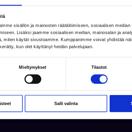
itä
mme sisällön ja mainosten räätälöimiseen, sosiaalisen median
iseen. Lisäksi jaamme sosiaalisen median, mainosalan ja analy
somessa
, miten käytät sivustoamme. Kumppanimme voivat yhdistää näitä t
n kerätty, kun olet käyttänyt heidän palvelujaan.
Mieltymykset
Tilastot
rtikkelit
ästeet
Salli valinta