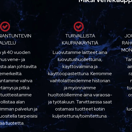
SIANTUNTEVIN
TURVALLISTA
JO
ALVELU
KAUPANKÄYNTIÄ
RAH
MON
n yli 40 vuoden
Luovutamme laitteet aina
us vene- ja
luovutushuollettuina,
Ta
sta alan johtavilta
käyttövalmiina ja
ai
emerkeiltä.
käyttöopastettuna. Kerromme
r
kuntamme vahva
vaihtolaitteidemme historian
etämys ja pitkä
ja myönnämme
tu
 tuotteistamme
huoltotöillemme aina varaosa-
o
llistaa alan
ja työtakuun. Tarvittaessa saat
imman palvelun ja
ostamasi tuotteet kotiin
lu
sitella tarpeisiisi
kuljetettuna/toimitettuna.
aa tuotetta.