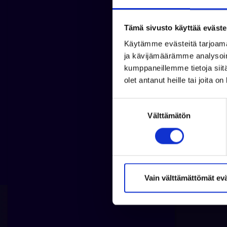
Tämä sivusto käyttää eväste
Käytämme evästeitä tarjoama
ja kävijämäärämme analysoim
Jaa 
kumppaneillemme tietoja siitä
olet antanut heille tai joita o
S
Välttämätön
u
o
s
t
u
Kaikki a
m
Vain välttämättömät ev
u
k
s
e