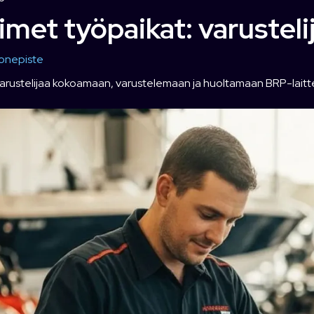
met työpaikat: varusteli
onepiste
rustelijaa kokoamaan, varustelemaan ja huoltamaan BRP-laitteit