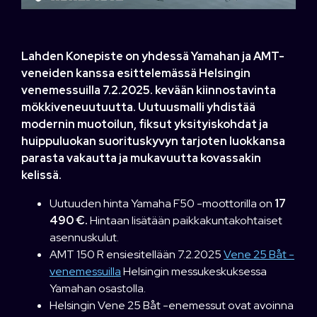
Lahden Konepiste on yhdessä Yamahan ja AMT-
veneiden kanssa esittelemässä Helsingin
venemessuilla 7.2.2025. kevään kiinnostavinta
mökkiveneuutuutta. Uutuusmalli yhdistää
modernin muotoilun, fiksut yksityiskohdat ja
huippuluokan suorituskyvyn tarjoten luokkansa
parasta vakautta ja mukavuutta kovassakin
kelissä.
Uutuuden hinta Yamaha F50 -moottorilla on
17
490 €.
Hintaan lisätään paikkakuntakohtaiset
asennuskulut.
AMT 150 R ensiesitellään 7.2.2025
Vene 25 Båt -
venemessuilla
Helsingin messukeskuksessa
Yamahan osastolla.
Helsingin Vene 25 Båt -enemessut ovat avoinna