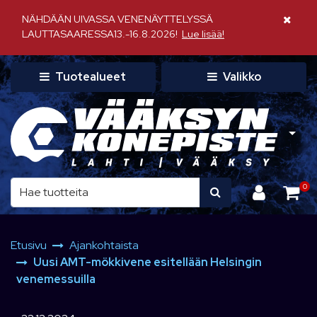
Siirry pääsisältöön
NÄHDÄÄN UIVASSA VENENÄYTTELYSSÄ
Sulje il
LAUTTASAARESSA13.-16.8.2026!
Lue lisää!
Tuotealueet
Valikko
0
Etusivu
Ajankohtaista
Uusi AMT-mökkivene esitellään Helsingin
venemessuilla