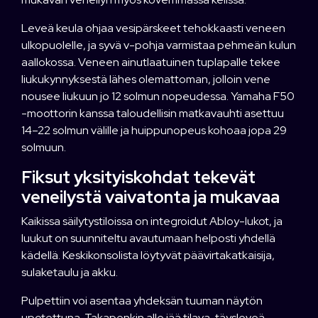
Leveä keula ohjaa vesipärskeet tehokkaasti veneen
ulkopuolelle, ja syvä v-pohja varmistaa pehmeän kulun
aallokossa. Veneen ainutlaatuinen tuplapalle tekee
liukukynnyksestä lähes olemattoman, jolloin vene
nousee liukuun jo 12 solmun nopeudessa. Yamaha F50
-moottorin kanssa taloudellisin matkavauhti asettuu
14–22 solmun välille ja huippunopeus kohoaa jopa 29
solmuun.
Fiksut yksityiskohdat tekevät
veneilystä vaivatonta ja mukavaa
Kaikissa säilytystiloissa on integroidut Abloy-lukot, ja
luukut on suunniteltu avautumaan helposti yhdellä
kädellä. Keskikonsolista löytyvät päävirtakatkaisija,
sulaketaulu ja akku.
Pulpettiin voi asentaa yhdeksän tuuman näytön
upotettuna. Takapenkin alle jää tilava, täysleveä