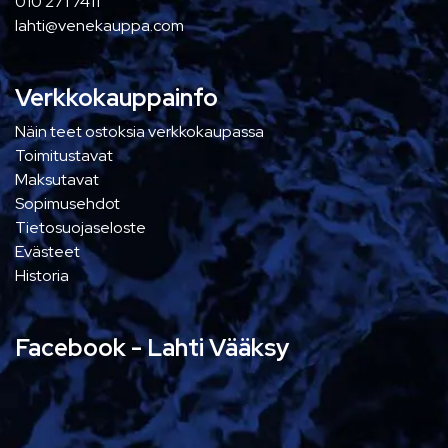
010 271 7411
lahti@venekauppa.com
Verkkokauppainfo
Näin teet ostoksia verkkokaupassa
Toimitustavat
Maksutavat
Sopimusehdot
Tietosuojaseloste
Evästeet
Historia
Facebook - Lahti Vääksy