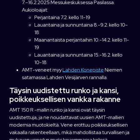
7.–16.2.2025 Messukeskuksessa Pasilassa.
Aukioloajat:
Perjantaina 7.2. kello 11-19
Lauantaina ja sunnuntaina 8.-9.2. kello 10-
18
Maanantaista perjantaihin 10.-14.2. kello 11-
19
Lauantaina ja sunnuntaina 15.-16.2. kello
10-18
AMT-veneet myy
Lahden Konepiste
Niemen
satamassa Lahden Vesijärven rannalla.
Täysin uudistettu runko ja kansi,
poikkeuksellisen vankka rakanne
AMT 150 R -mallin runko ja kansi ovat täysin
uudistettuja, ja ne noudattavat uusien AMT-mallien
modernia muotokieltä. Vene erottuu poikkeuksellisen
vakaalla rakenteellaan, mikä mahdollistaa turvallisen ja
mukavan veneilyn myös kovemmassa kelissä.