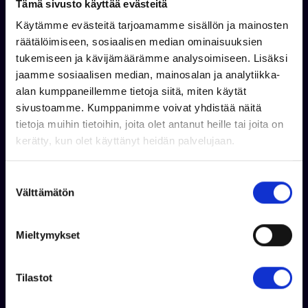
Tämä sivusto käyttää evästeitä
Köysiboksi keulassa
Ankkuriboksi perässä
Käytämme evästeitä tarjoamamme sisällön ja mainosten
Automaattinen pilssipumppu
räätälöimiseen, sosiaalisen median ominaisuuksien
Securmark-merkintä
tukemiseen ja kävijämäärämme analysoimiseen. Lisäksi
Yamaha Y-cop käynnistyksen esto
jaamme sosiaalisen median, mainosalan ja analytiikka-
alan kumppaneillemme tietoja siitä, miten käytät
Lisävarusteet
sivustoamme. Kumppanimme voivat yhdistää näitä
tietoja muihin tietoihin, joita olet antanut heille tai joita on
Garmin Echomap 92 UHD 1 305 €
kerätty, kun olet käyttänyt heidän palvelujaan.
Kölirauta 350 €
Peräkuomu 1 150 €
Pulpetin suojahuppu 335 €
S
Välttämätön
Etutyynyt 525 €
u
Aurinkotaso/heittotaso 600 €
o
Keulamoottoriteline 375 €
s
Mieltymykset
Pohjaväri 680 €
t
u
m
Tilastot
u