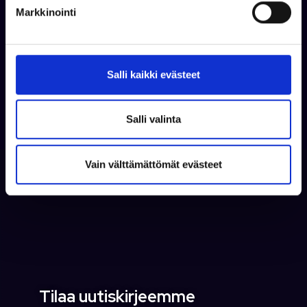
k
Jaa somessa
Markkinointi
s
e
n
v
Salli kaikki evästeet
a
l
i
Salli valinta
Kaikki artikkelit
n
t
Vain välttämättömät evästeet
a
Tilaa uutiskirjeemme