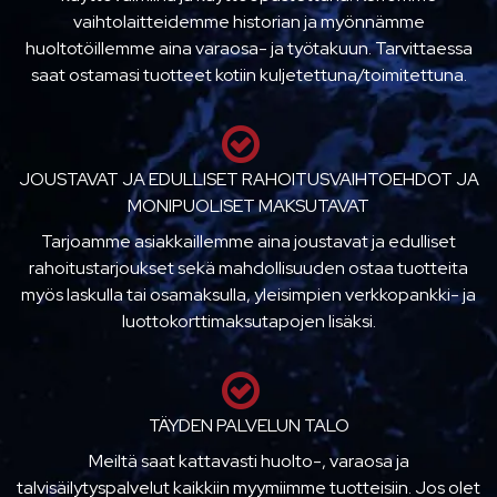
vaihtolaitteidemme historian ja myönnämme
huoltotöillemme aina varaosa- ja työtakuun. Tarvittaessa
saat ostamasi tuotteet kotiin kuljetettuna/toimitettuna.
JOUSTAVAT JA EDULLISET RAHOITUSVAIHTOEHDOT JA
MONIPUOLISET MAKSUTAVAT
Tarjoamme asiakkaillemme aina joustavat ja edulliset
rahoitustarjoukset sekä mahdollisuuden ostaa tuotteita
myös laskulla tai osamaksulla, yleisimpien verkkopankki- ja
luottokorttimaksutapojen lisäksi.
TÄYDEN PALVELUN TALO
Meiltä saat kattavasti huolto-, varaosa ja
talvisäilytyspalvelut kaikkiin myymiimme tuotteisiin. Jos olet