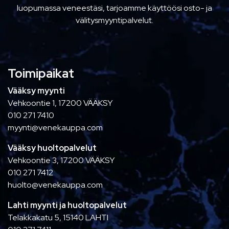
luopumassa veneestäsi, tarjoamme käyttöösi osto- ja
välitysmyyntipalvelut.
Toimipaikat
Vääksy myynti
Vehkoontie 1, 17200 VÄÄKSY
010 271 7410
myynti@venekauppa.com
Vääksy huoltopalvelut
Vehkoontie 3, 17200 VÄÄKSY
010 271 7412
huolto@venekauppa.com
Lahti myynti ja huoltopalvelut
Telakkakatu 5, 15140 LAHTI