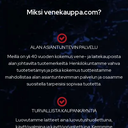
Miksi venekauppa.com?
ALAN ASIANTUNTEVIN PALVELU
Meillä on yli 40 vuoden kokemus vene- ja laitekaupoista
alan johtavilta tuotemerkeiltä. Henkilökuntamme vahva
tuotetietämys ja pitkä kokemus tuotteistamme
mahdollistaa alan asiantuntevimman palvelun ja osaamme
suositella tarpeisiisi sopivaa tuotetta.
TURVALLISTA KAUPANKÄYNTIÄ
Luovutamme laitteet aina luovutushuollettuina,
käyttövalmiina ja käyttöopastettuna. Kerromme