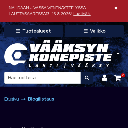
Siirry pääsisältöön
NÄHDÄÄN UIVASSA VENENÄYTTELYSSÄ
Sulje il
LAUTTASAARESSA13.-16.8.2026!
Lue lisää!
Tuotealueet
Valikko
0
Etusivu
Blogilistaus