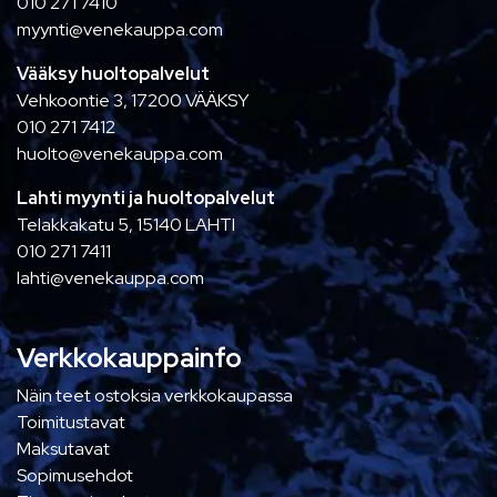
010 271 7410
myynti@venekauppa.com
Vääksy huoltopalvelut
Vehkoontie 3, 17200 VÄÄKSY
010 271 7412
huolto@venekauppa.com
Lahti myynti ja huoltopalvelut
Telakkakatu 5, 15140 LAHTI
010 271 7411
lahti@venekauppa.com
Verkkokauppainfo
Näin teet ostoksia verkkokaupassa
Toimitustavat
Maksutavat
Sopimusehdot