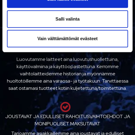
a
tuotetietämys ja pitkä kokemus tuotteistamme
l
mahdollistaa alan asiantuntevimman palvelun ja osaamme
i
Salli valinta
suositella tarpeisiisi sopivaa tuotetta.
n
t
Vain välttämättömät evästeet
a
TURVALLISTA KAUPANKÄYNTIÄ
Luovutamme laitteet aina luovutushuollettuina,
käyttövalmiina ja käyttöopastettuna. Kerromme
vaihtolaitteidemme historian ja myönnämme
huoltotöillemme aina varaosa- ja työtakuun. Tarvittaessa
saat ostamasi tuotteet kotiin kuljetettuna/toimitettuna.
JOUSTAVAT JA EDULLISET RAHOITUSVAIHTOEHDOT JA
MONIPUOLISET MAKSUTAVAT
Tarjoamme asiakkaillemme aina joustavat ja edulliset