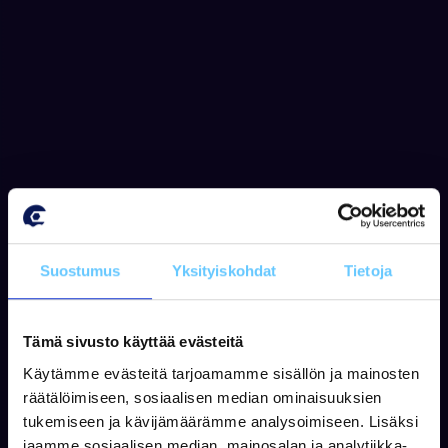
Tilaa uutiskirjeemme
Tilaamalla uutiskirjeen saat parhaat tarjoukset
ja tietoa uutuuksista sähköpostiisi!
Suostumus
Yksityiskohdat
Tietoja
Tilaa
Tämä sivusto käyttää evästeitä
Käytämme evästeitä tarjoamamme sisällön ja mainosten
räätälöimiseen, sosiaalisen median ominaisuuksien
tukemiseen ja kävijämäärämme analysoimiseen. Lisäksi
jaamme sosiaalisen median, mainosalan ja analytiikka-