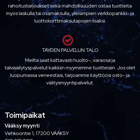
rahoitustarjoukset sekä mahdollisuuden ostaa tuotteita
myös laskulla tai osamaksulla, yleisimpien verkkopankki- ja
luottokorttimaksutapojen lisäksi.
TÄYDEN PALVELUN TALO
Meiltä saat kattavasti huolto-, varaosa ja
talvisäilytyspalvelut kaikkiin myymiimme tuotteisiin. Jos olet
luopumassa veneestäsi, tarjoamme käyttöösi osto- ja
välitysmyyntipalvelut.
Toimipaikat
Vääksy myynti
Vehkoontie 1, 17200 VÄÄKSY