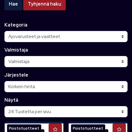
Hae
Tyhjennä haku
Kategoria
Valmistaja
Järjestele
Näytä
Poistotuotteet
Poistotuotteet