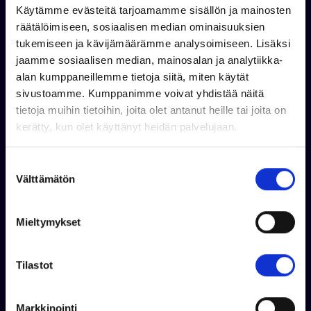
Käytämme evästeitä tarjoamamme sisällön ja mainosten
räätälöimiseen, sosiaalisen median ominaisuuksien
tukemiseen ja kävijämäärämme analysoimiseen. Lisäksi
jaamme sosiaalisen median, mainosalan ja analytiikka-
alan kumppaneillemme tietoja siitä, miten käytät
sivustoamme. Kumppanimme voivat yhdistää näitä
tietoja muihin tietoihin, joita olet antanut heille tai joita on
BRPVAR
BRPVAR
SKI-DOO TEKNINEN
kerätty, kun olet käyttänyt heidän palvelujaan.
LYNX TRUCKER LIPPIS,
KYPÄRÄHUPPU, ONE
ONESIZE
SIZE
S
Välttämätön
u
o
s
Mieltymykset
Tuotetta on varastossa
Tuotetta on varastossa
t
28,24 €
34,31 €
u
m
Tilastot
Lisää koriin
Lisää koriin
u
k
Markkinointi