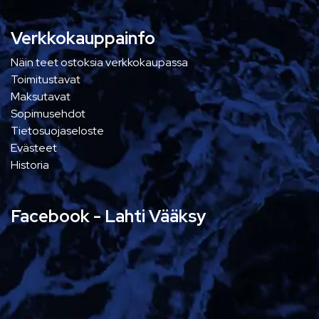
Verkkokauppainfo
Näin teet ostoksia verkkokaupassa
Toimitustavat
Maksutavat
Sopimusehdot
Tietosuojaseloste
Evästeet
Historia
Facebook - Lahti Vääksy