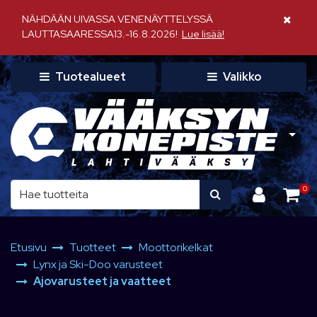
Siirry pääsisältöön
NÄHDÄÄN UIVASSA VENENÄYTTELYSSÄ
Sulje il
LAUTTASAARESSA13.-16.8.2026!
Lue lisää!
Tuotealueet
Valikko
0
Etusivu
Tuotteet
Moottorikelkat
Lynx ja Ski-Doo varusteet
Ajovarusteet ja vaatteet