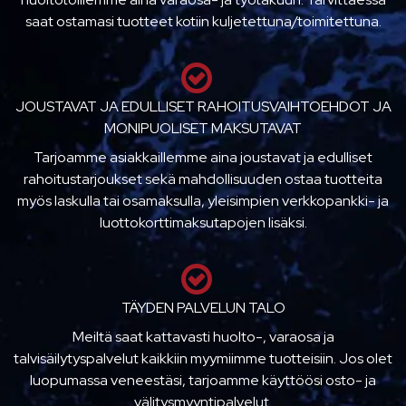
saat ostamasi tuotteet kotiin kuljetettuna/toimitettuna.
JOUSTAVAT JA EDULLISET RAHOITUSVAIHTOEHDOT JA
MONIPUOLISET MAKSUTAVAT
Tarjoamme asiakkaillemme aina joustavat ja edulliset
rahoitustarjoukset sekä mahdollisuuden ostaa tuotteita
myös laskulla tai osamaksulla, yleisimpien verkkopankki- ja
luottokorttimaksutapojen lisäksi.
TÄYDEN PALVELUN TALO
Meiltä saat kattavasti huolto-, varaosa ja
talvisäilytyspalvelut kaikkiin myymiimme tuotteisiin. Jos olet
luopumassa veneestäsi, tarjoamme käyttöösi osto- ja
välitysmyyntipalvelut.