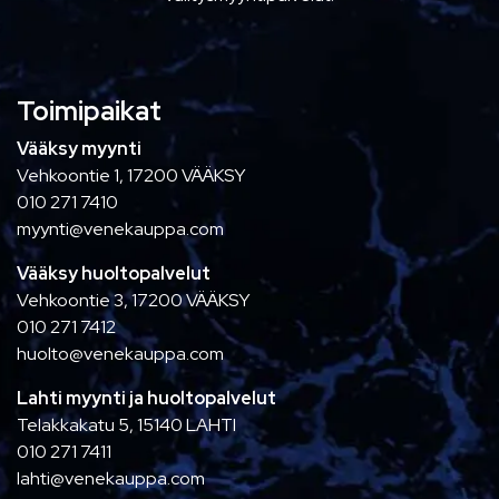
Toimipaikat
Vääksy myynti
Vehkoontie 1, 17200 VÄÄKSY
010 271 7410
myynti@venekauppa.com
Vääksy huoltopalvelut
Vehkoontie 3, 17200 VÄÄKSY
010 271 7412
huolto@venekauppa.com
Lahti myynti ja huoltopalvelut
Telakkakatu 5, 15140 LAHTI
010 271 7411
lahti@venekauppa.com