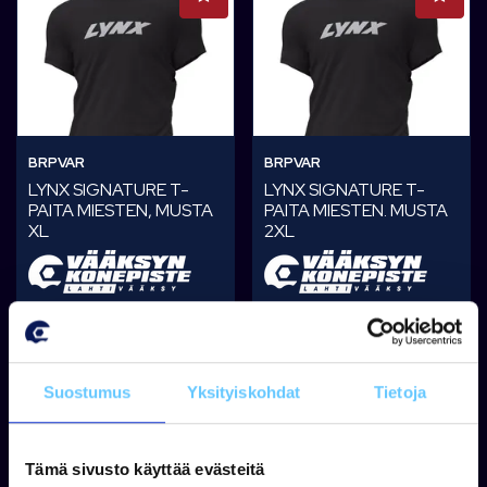
BRPVAR
BRPVAR
LYNX SIGNATURE T-
LYNX SIGNATURE T-
PAITA MIESTEN, MUSTA
PAITA MIESTEN. MUSTA
XL
2XL
Tuotetta on varastossa
Tuotetta on varastossa
35,33 €
35,33 €
Suostumus
Yksityiskohdat
Tietoja
Lisää koriin
Lisää koriin
Tämä sivusto käyttää evästeitä