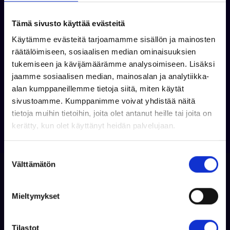
Tämä sivusto käyttää evästeitä
Käytämme evästeitä tarjoamamme sisällön ja mainosten
Joona Mäkelä
räätälöimiseen, sosiaalisen median ominaisuuksien
+358 50 3398 546
tukemiseen ja kävijämäärämme analysoimiseen. Lisäksi
WhatsApp
jaamme sosiaalisen median, mainosalan ja analytiikka-
joona.makela@venekauppa.com
alan kumppaneillemme tietoja siitä, miten käytät
sivustoamme. Kumppanimme voivat yhdistää näitä
tietoja muihin tietoihin, joita olet antanut heille tai joita on
kerätty, kun olet käyttänyt heidän palvelujaan.
S
Välttämätön
u
o
s
Mieltymykset
t
u
m
Tilastot