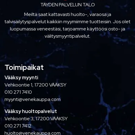
TÄYDEN PALVELUN TALO
Meiltä saat kattavasti huolto-, varaosa ja
talvisäilytyspalvelut kaikkiin myymiimme tuotteisiin. Jos olet
luopumassa veneestäsi, tarjoamme käyttöösi osto- ja
välitysmyyntipalvelut.
Toimipaikat
Vääksy myynti
Vehkoontie 1, 17200 VÄÄKSY
010 271 7410
myynti@venekauppa.com
Vääksy huoltopalvelut
Vehkoontie 3, 17200 VÄÄKSY
010 271 7412
huolto@venekauppa.com