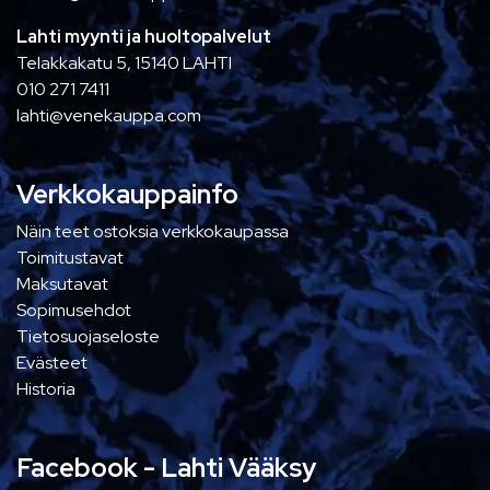
Lahti myynti ja huoltopalvelut
Telakkakatu 5, 15140 LAHTI
010 271 7411
lahti@venekauppa.com
Verkkokauppainfo
Näin teet ostoksia verkkokaupassa
Toimitustavat
Maksutavat
Sopimusehdot
Tietosuojaseloste
Evästeet
Historia
Facebook - Lahti Vääksy