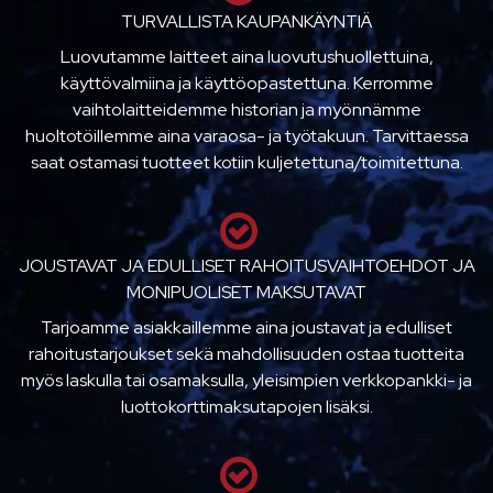
TURVALLISTA KAUPANKÄYNTIÄ
Luovutamme laitteet aina luovutushuollettuina,
käyttövalmiina ja käyttöopastettuna. Kerromme
vaihtolaitteidemme historian ja myönnämme
huoltotöillemme aina varaosa- ja työtakuun. Tarvittaessa
saat ostamasi tuotteet kotiin kuljetettuna/toimitettuna.
JOUSTAVAT JA EDULLISET RAHOITUSVAIHTOEHDOT JA
MONIPUOLISET MAKSUTAVAT
Tarjoamme asiakkaillemme aina joustavat ja edulliset
rahoitustarjoukset sekä mahdollisuuden ostaa tuotteita
myös laskulla tai osamaksulla, yleisimpien verkkopankki- ja
luottokorttimaksutapojen lisäksi.