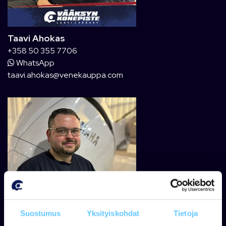
Taavi Ahokas
+358 50 355 7706
WhatsApp
taavi.ahokas@venekauppa.com
Suostumus
Yksityiskohdat
Tietoja