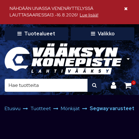
Siirry pääsisältöön
NÄHDÄÄN UIVASSA VENENÄYTTELYSSÄ
Sulje il
LAUTTASAARESSA13.-16.8.2026!
Lue lisää!
Tuotealueet
Valikko
0
Etusivu
Tuotteet
Mönkijät
Segway varusteet