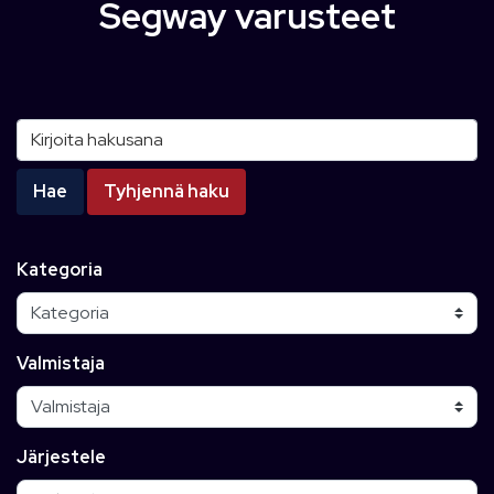
Segway varusteet
Kirjoita hakusana
Hae
Tyhjennä haku
Kategoria
Valmistaja
Järjestele