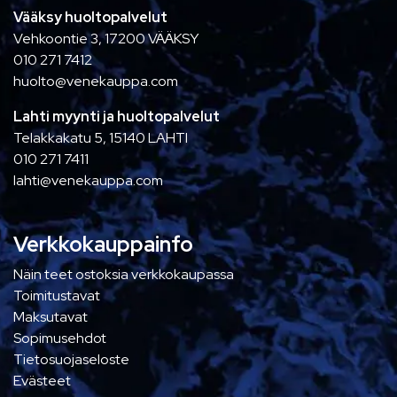
Vääksy huoltopalvelut
Vehkoontie 3, 17200 VÄÄKSY
010 271 7412
huolto@venekauppa.com
Lahti myynti ja huoltopalvelut
Telakkakatu 5, 15140 LAHTI
010 271 7411
lahti@venekauppa.com
Verkkokauppainfo
Näin teet ostoksia verkkokaupassa
Toimitustavat
Maksutavat
Sopimusehdot
Tietosuojaseloste
Evästeet