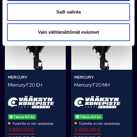
l
Tarjouspyyntö
Tarjouspyynt
i
Salli valinta
n
t
- 16%
- 5%
Vain välttämättömät evästeet
a
MERCURY
MERCURY
Mercury F20 EH
Mercury F20 MH
Takuu 60 kk
Takuu 60 kk
Tuotetta ei ole varastossa
Tuotetta ei ole varastossa
3 690,00 €
3 690,00 €