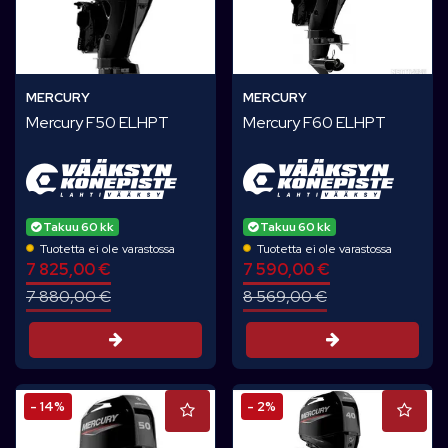
MERCURY
MERCURY
Mercury F50 ELHPT
Mercury F60 ELHPT
Takuu 60 kk
Takuu 60 kk
Tuotetta ei ole varastossa
Tuotetta ei ole varastossa
7 825,00 €
7 590,00 €
7 880,00 €
8 569,00 €
Tarjouspyyntö
Tarjouspyynt
- 14%
- 2%