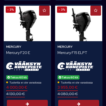
- 3%
- 3%
MERCURY
MERCURY
Mercury F20 E
Mercury F15 ELPT
Takuu 60 kk
Takuu 60 kk
Tuotetta ei ole varastossa
Tuotetta ei ole varastossa
4 000,00 €
3 955,00 €
4 130,00 €
4 080,00 €
Tarjouspyyntö
Tarjouspyynt