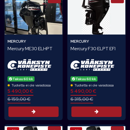
MERCURY
MERCURY
Mercury ME30 ELHPT
Mercury F30 ELPT EFI
Takuu 60 kk
Takuu 60 kk
Tuotetta ei ole varastossa
Tuotetta ei ole varastossa
5 490,00 €
5 490,00 €
6 159,00 €
6 315,00 €
Tarjouspyyntö
Tarjouspyynt