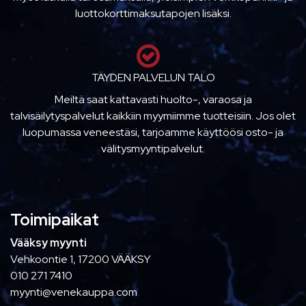
luottokorttimaksutapojen lisäksi.
TÄYDEN PALVELUN TALO
Meiltä saat kattavasti huolto-, varaosa ja
talvisäilytyspalvelut kaikkiin myymiimme tuotteisiin. Jos olet
luopumassa veneestäsi, tarjoamme käyttöösi osto- ja
välitysmyyntipalvelut.
Toimipaikat
Vääksy myynti
Vehkoontie 1, 17200 VÄÄKSY
010 271 7410
myynti@venekauppa.com