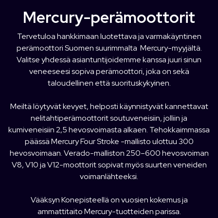
Mercury-perämoottorit
Tervetuloa hankkimaan luotettava ja varmakäyntinen
perämoottori Suomen suurimmalta Mercury-myyjältä.
Valitse yhdessä asiantuntijoidemme kanssa juuri sinun
veneeseesi sopiva perämoottori, joka on sekä
taloudellinen että suorituskykyinen.
Meiltä löytyvät kevyet, helposti käynnistyvät kannettavat
nelitahtiperämoottorit soutuveneisiin, jolliin ja
kumiveneisiin 2,5 hevosvoimasta alkaen. Tehokkaimmassa
päässä Mercury Four Stroke -mallisto ulottuu 300
hevosvoimaan. Verado-malliston 250–600 hevosvoiman
V8, V10 ja V12-moottorit sopivat myös suurten veneiden
voimanlähteeksi.
Vääksyn Konepisteellä on vuosien kokemus ja
ammattitaito Mercury-tuotteiden parissa.