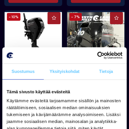
- 10%
- 7%
MERCURY
MERCURY
Mercury F20 ELPT EFI
Mercury F20 EPT
Suostumus
Yksityiskohdat
Tietoja
Tämä sivusto käyttää evästeitä
Takuu 60 kk
Käytämme evästeitä tarjoamamme sisällön ja mainosten
Takuu 60 kk
Tuotetta on varastossa
räätälöimiseen, sosiaalisen median ominaisuuksien
3 790,00 €
Tuotetta on varastossa
tukemiseen ja kävijämäärämme analysoimiseen. Lisäksi
3 790,00 €
4 195,00 €
4 079,00 €
jaamme sosiaalisen median, mainosalan ja analytiikka-
alan kumppaneillemme tietoja siitä, miten käytät