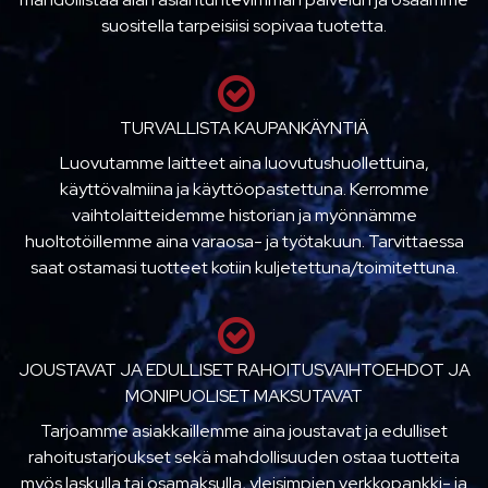
suositella tarpeisiisi sopivaa tuotetta.
TURVALLISTA KAUPANKÄYNTIÄ
Luovutamme laitteet aina luovutushuollettuina,
käyttövalmiina ja käyttöopastettuna. Kerromme
vaihtolaitteidemme historian ja myönnämme
huoltotöillemme aina varaosa- ja työtakuun. Tarvittaessa
saat ostamasi tuotteet kotiin kuljetettuna/toimitettuna.
JOUSTAVAT JA EDULLISET RAHOITUSVAIHTOEHDOT JA
MONIPUOLISET MAKSUTAVAT
Tarjoamme asiakkaillemme aina joustavat ja edulliset
rahoitustarjoukset sekä mahdollisuuden ostaa tuotteita
myös laskulla tai osamaksulla, yleisimpien verkkopankki- ja