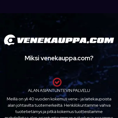
Miksi venekauppa.com?
ALAN ASIANTUNTEVIN PALVELU
Meillä on yli 40 vuoden kokemus vene- ja laitekaupoista
alan johtavilta tuotemerkeiltä. Henkilökuntamme vahva
tuotetietämys ja pitkä kokemus tuotteistamme
mahdollistaa alan asiantuntevimman palvelun ja osaamme