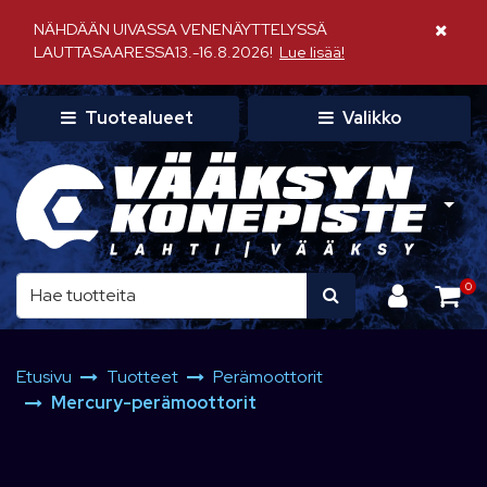
Siirry pääsisältöön
NÄHDÄÄN UIVASSA VENENÄYTTELYSSÄ
Sulje il
LAUTTASAARESSA13.-16.8.2026!
Lue lisää!
Tuotealueet
Valikko
0
Etusivu
Tuotteet
Perämoottorit
Mercury-perämoottorit