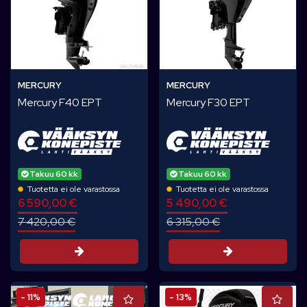
MERCURY
MERCURY
Mercury F40 EPT
Mercury F30 EPT
Takuu 60 kk
Takuu 60 kk
Tuotetta ei ole varastossa
Tuotetta ei ole varastossa
6 590,00 €
5 490,00 €
7 420,00 €
6 315,00 €
Tarjouspyyntö
Tarjouspyynt
- 11%
- 13%