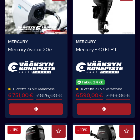
MERCURY
MERCURY
Mercury Avator 20e
Mercury F40 ELPT
Takuu 24 kk
Tuotetta ei ole varastossa
Tuotetta ei ole varastossa
6 751,00 €
7 826,00 €
6 590,00 €
7 199,00 €
Tarjouspyyntö
Tarjouspyynt
- 11%
- 13%