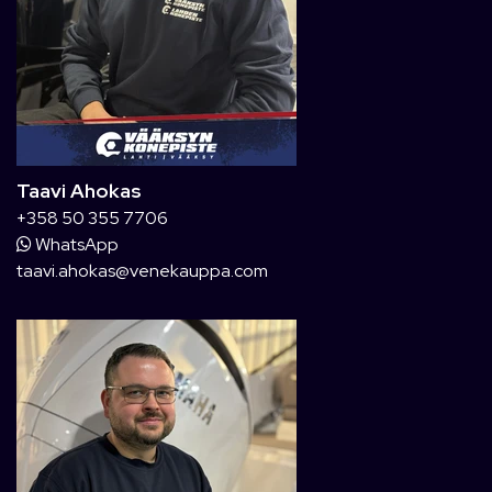
Taavi Ahokas
+358 50 355 7706
WhatsApp
taavi.ahokas@venekauppa.com