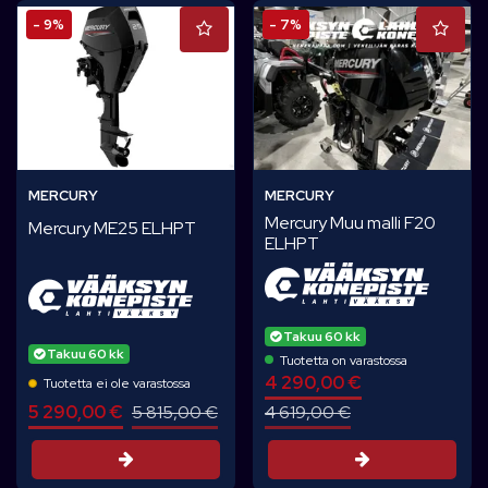
- 9%
- 7%
MERCURY
MERCURY
Mercury Muu malli F20
Mercury ME25 ELHPT
ELHPT
Takuu 60 kk
Takuu 60 kk
Tuotetta on varastossa
4 290,00 €
Tuotetta ei ole varastossa
5 290,00 €
5 815,00 €
4 619,00 €
Tarjouspyyntö
Tarjouspyynt