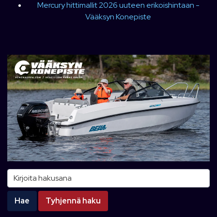
Mercury hittimallit 2026 uuteen erikoishintaan -
Vääksyn Konepiste
Kirjoita hakusana
Hae
Tyhjennä haku