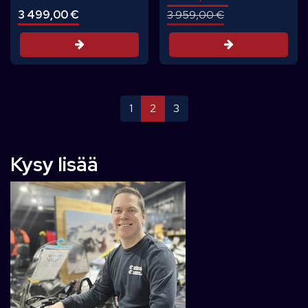
3 499,00 €
3 959,00 €
Tarjouspyyntö
Tarjouspyynt
1
2
3
Kysy lisää