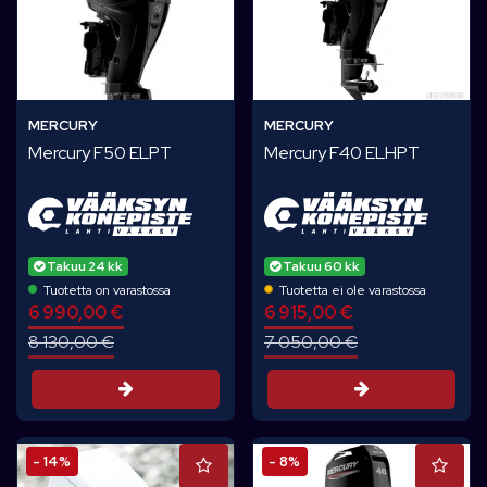
MERCURY
MERCURY
Mercury F50 ELPT
Mercury F40 ELHPT
Takuu 24 kk
Takuu 60 kk
Tuotetta on varastossa
Tuotetta ei ole varastossa
6 990,00 €
6 915,00 €
8 130,00 €
7 050,00 €
Tarjouspyyntö
Tarjouspyynt
- 14%
- 8%