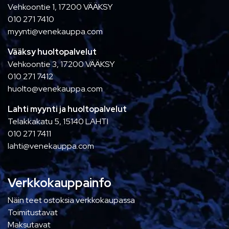
Vehkoontie 1, 17200 VÄÄKSY
010 271 7410
myynti@venekauppa.com
Vääksy huoltopalvelut
Vehkoontie 3, 17200 VÄÄKSY
010 271 7412
huolto@venekauppa.com
Lahti myynti ja huoltopalvelut
Telakkakatu 5, 15140 LAHTI
010 271 7411
lahti@venekauppa.com
Verkkokauppainfo
Näin teet ostoksia verkkokaupassa
Toimitustavat
Maksutavat