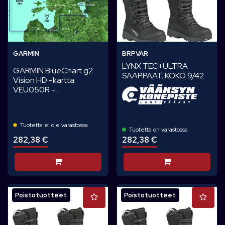
GARMIN
BRPVAR
LYNX TEC+ULTRA
GARMIN BlueChart g2
SAAPPAAT, KOKO 9/42
Vision HD -kartta
VEU050R -...
Tuotetta ei ole varastossa
Tuotetta on varastossa
282,38 €
282,38 €
Lisää koriin
Lisää koriin
Poistotuotteet
Poistotuotteet