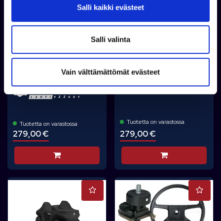
v
Salli kaikki evästeet
a
l
i
Salli valinta
BRPVAR
BRPVAR
n
SEA-DOO KEULAN
CAN-AM
SÄILYTYSLAATIKKO
t
KULJETUSPEITE G2
SPARK
Vain välttämättömät evästeet
a
Tuotetta on varastossa
Tuotetta on varastossa
279,00 €
279,00 €
Lisää koriin
Lisää koriin