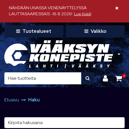
Siirry pääsisältöön
NÄHDÄÄN UIVASSA VENENÄYTTELYSSÄ
Sulje il
LAUTTASAARESSA13.-16.8.2026!
Lue lisää!
Tuotealueet
Valikko
0
Etusivu
Haku
Kirjoita hakusana