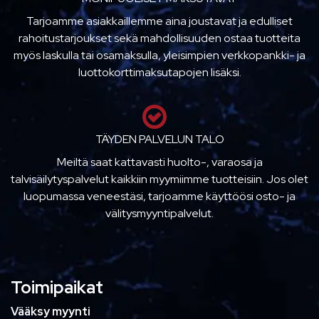
Tarjoamme asiakkaillemme aina joustavat ja edulliset
rahoitustarjoukset sekä mahdollisuuden ostaa tuotteita
myös laskulla tai osamaksulla, yleisimpien verkkopankki- ja
luottokorttimaksutapojen lisäksi.
TÄYDEN PALVELUN TALO
Meiltä saat kattavasti huolto-, varaosa ja
talvisäilytyspalvelut kaikkiin myymiimme tuotteisiin. Jos olet
luopumassa veneestäsi, tarjoamme käyttöösi osto- ja
välitysmyyntipalvelut.
Toimipaikat
Vääksy myynti