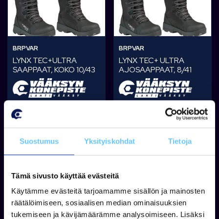
BRPVAR
BRPVAR
LYNX TEC+ULTRA
LYNX TEC+ ULTRA
SAAPPAAT, KOKO 10/43
AJOSAAPPAAT, 8/41
Tuotetta on varastossa
Tuotetta on varastossa
282,38 €
282,38 €
Suostumus
Yksityiskohdat
Tietoja
Lisää koriin
Lisää koriin
Tämä sivusto käyttää evästeitä
Käytämme evästeitä tarjoamamme sisällön ja mainosten
räätälöimiseen, sosiaalisen median ominaisuuksien
tukemiseen ja kävijämäärämme analysoimiseen. Lisäksi