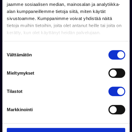
jaamme sosiaalisen median, mainosalan ja analytiikka-
alan kumppaneillemme tietoja siitä, miten käytät
sivustoamme. Kumppanimme voivat yhdistää näitä
tietoja muihin tietoihin, joita olet antanut heille tai joita on
MARITIM
BRPVAR
kerätty, kun olet käyttänyt heidän palvelujaan.
LYNX POHJAPANSSARI
OHJAUSPAKETTI 10"
MUSTA
ULTRAFLEX
S
Välttämätön
u
o
Tuotetta on varastossa
s
Tuotetta on varastossa
Mieltymykset
282,00 €
279,00 €
t
u
Lisää koriin
Lisää koriin
m
Tilastot
u
k
Markkinointi
s
e
n