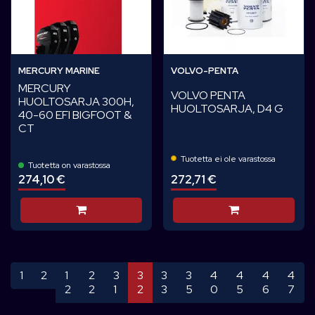
MERCURY MARINE
VOLVO-PENTA
MERCURY
VOLVO PENTA
HUOLTOSARJA 300H,
HUOLTOSARJA, D4 G
40-60 EFI BIGFOOT &
CT
Tuotetta ei ole varastossa
Tuotetta on varastossa
274,10 €
272,71 €
Lisää koriin
Lisää koriin
1
2
1
2
3
3
3
3
4
4
4
4
2
2
1
2
3
5
0
5
6
7