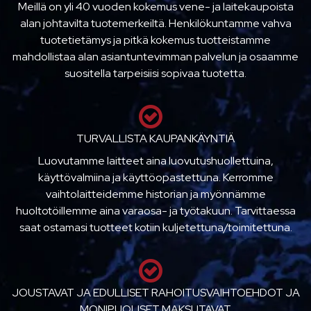
Meillä on yli 40 vuoden kokemus vene- ja laitekaupoista
alan johtavilta tuotemerkeiltä. Henkilökuntamme vahva
tuotetietämys ja pitkä kokemus tuotteistamme
mahdollistaa alan asiantuntevimman palvelun ja osaamme
suositella tarpeisiisi sopivaa tuotetta.
TURVALLISTA KAUPANKÄYNTIÄ
Luovutamme laitteet aina luovutushuollettuina,
käyttövalmiina ja käyttöopastettuna. Kerromme
vaihtolaitteidemme historian ja myönnämme
huoltotöillemme aina varaosa- ja työtakuun. Tarvittaessa
saat ostamasi tuotteet kotiin kuljetettuna/toimitettuna.
JOUSTAVAT JA EDULLISET RAHOITUSVAIHTOEHDOT JA
MONIPUOLISET MAKSUTAVAT