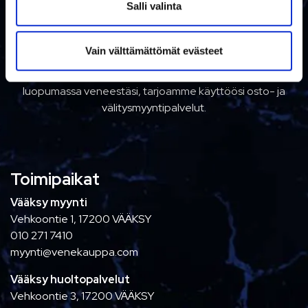
i
Salli valinta
n
TÄYDEN PALVELUN TALO
t
Vain välttämättömät evästeet
a
Meiltä saat kattavasti huolto-, varaosa ja
talvisäilytyspalvelut kaikkiin myymiimme tuotteisiin. Jos olet
luopumassa veneestäsi, tarjoamme käyttöösi osto- ja
välitysmyyntipalvelut.
Toimipaikat
Vääksy myynti
Vehkoontie 1, 17200 VÄÄKSY
010 271 7410
myynti@venekauppa.com
Vääksy huoltopalvelut
Vehkoontie 3, 17200 VÄÄKSY