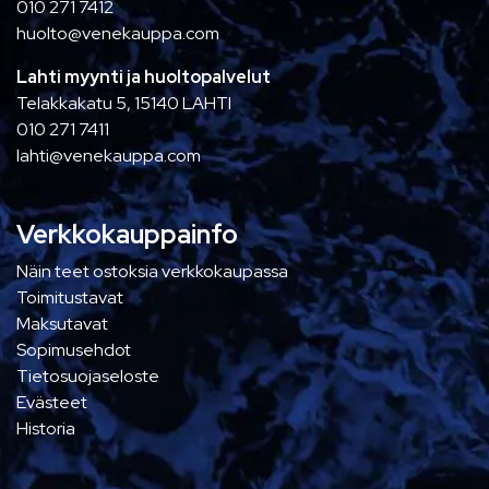
010 271 7412
huolto@venekauppa.com
Lahti myynti ja huoltopalvelut
Telakkakatu 5, 15140 LAHTI
010 271 7411
lahti@venekauppa.com
Verkkokauppainfo
Näin teet ostoksia verkkokaupassa
Toimitustavat
Maksutavat
Sopimusehdot
Tietosuojaseloste
Evästeet
Historia