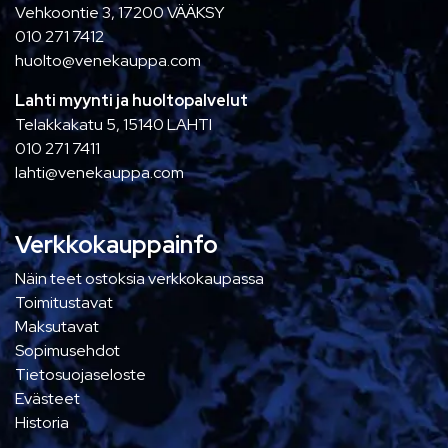
Vehkoontie 3, 17200 VÄÄKSY
010 271 7412
huolto@venekauppa.com
Lahti myynti ja huoltopalvelut
Telakkakatu 5, 15140 LAHTI
010 271 7411
lahti@venekauppa.com
Verkkokauppainfo
Näin teet ostoksia verkkokaupassa
Toimitustavat
Maksutavat
Sopimusehdot
Tietosuojaseloste
Evästeet
Historia