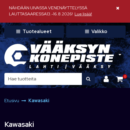
Siirry pääsisältöön
NÄHDÄÄN UIVASSA VENENÄYTTELYSSÄ
Sulje il
LAUTTASAARESSA13.-16.8.2026!
Lue lisää!
Tuotealueet
Valikko
0
Etusivu
Kawasaki
Kawasaki