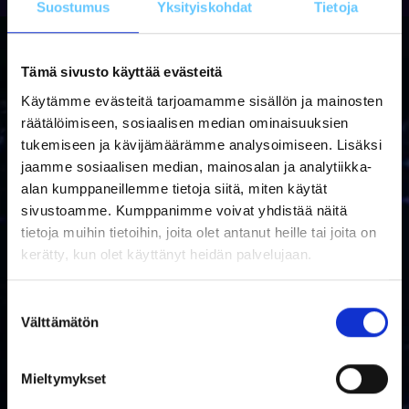
Suostumus
Yksityiskohdat
Tietoja
Tämä sivusto käyttää evästeitä
Käytämme evästeitä tarjoamamme sisällön ja mainosten
räätälöimiseen, sosiaalisen median ominaisuuksien
tukemiseen ja kävijämäärämme analysoimiseen. Lisäksi
Miksi venekauppa.com?
jaamme sosiaalisen median, mainosalan ja analytiikka-
alan kumppaneillemme tietoja siitä, miten käytät
sivustoamme. Kumppanimme voivat yhdistää näitä
tietoja muihin tietoihin, joita olet antanut heille tai joita on
kerätty, kun olet käyttänyt heidän palvelujaan.
ALAN ASIANTUNTEVIN PALVELU
S
Meillä on yli 40 vuoden kokemus vene- ja laitekaupoista
Välttämätön
u
alan johtavilta tuotemerkeiltä. Henkilökuntamme vahva
o
tuotetietämys ja pitkä kokemus tuotteistamme
s
mahdollistaa alan asiantuntevimman palvelun ja osaamme
Mieltymykset
t
suositella tarpeisiisi sopivaa tuotetta.