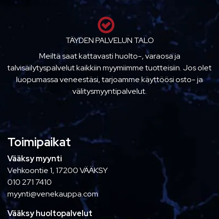
TÄYDEN PALVELUN TALO
Meiltä saat kattavasti huolto-, varaosa ja
talvisäilytyspalvelut kaikkiin myymiimme tuotteisiin. Jos olet
luopumassa veneestäsi, tarjoamme käyttöösi osto- ja
välitysmyyntipalvelut.
Toimipaikat
Vääksy myynti
Vehkoontie 1, 17200 VÄÄKSY
010 271 7410
myynti@venekauppa.com
Vääksy huoltopalvelut