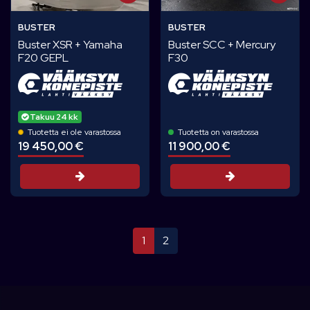
BUSTER
BUSTER
Buster XSR + Yamaha
Buster SCC + Mercury
F20 GEPL
F30
Takuu 24 kk
Tuotetta ei ole varastossa
Tuotetta on varastossa
19 450,00 €
11 900,00 €
Tarjouspyyntö
Tarjouspyynt
1
2