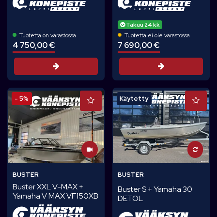
Takuu 24 kk
Tuotetta on varastossa
Tuotetta ei ole varastossa
4 750,00 €
7 690,00 €
Tarjouspyyntö
Tarjouspyynt
- 5%
Käytetty
BUSTER
BUSTER
Buster XXL V-MAX +
Buster S + Yamaha 30
Yamaha V MAX VF150XB
DETOL