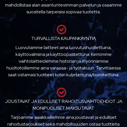
mahdollistaa alan asiantuntevimman palvelun ja osaamme
suositella tarpeisiisi sopivaa tuotetta.
TURVALLISTA KAUPANKÄYNTIÄ
Luovutamme laitteet aina luovutushuollettuina,
käyttövalmiina ja käyttöopastettuna. Kerromme
vaihtolaitteidemme historian ja myönnämme
huoltotöillemme aina varaosa- ja työtakuun. Tarvittaessa
saat ostamasi tuotteet kotiin kuljetettuna/toimitettuna.
JOUSTAVAT JA EDULLISET RAHOITUSVAIHTOEHDOT JA
MONIPUOLISET MAKSUTAVAT
Tarjoamme asiakkaillemme aina joustavat ja edulliset
rahoitustarjoukset sekä mahdollisuuden ostaa tuotteita