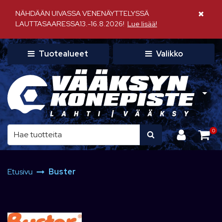
Siirry pääsisältöön
NÄHDÄÄN UIVASSA VENENÄYTTELYSSÄ
Sulje il
LAUTTASAARESSA13.-16.8.2026!
Lue lisää!
Tuotealueet
Valikko
0
Etusivu
Buster