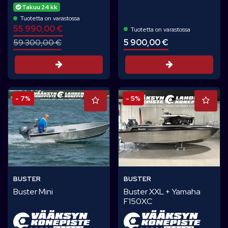
Takuu 24 kk
Tuotetta on varastossa
55 990,00 €
Tuotetta on varastossa
5 900,00 €
59 300,00 €
Tarjouspyynt
Tarjouspyyntö
- 7%
- 5%
BUSTER
BUSTER
Buster Mini
Buster XXL + Yamaha
F150XC