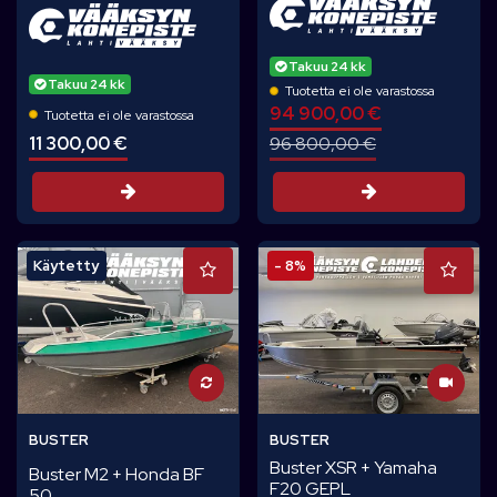
Takuu 24 kk
Takuu 24 kk
Tuotetta ei ole varastossa
94 900,00 €
Tuotetta ei ole varastossa
11 300,00 €
96 800,00 €
Tarjouspyyntö
Tarjouspyynt
Käytetty
- 8%
BUSTER
BUSTER
Buster XSR + Yamaha
Buster M2 + Honda BF
F20 GEPL
50