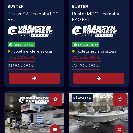
BUSTER
BUSTER
Buster S2 + Yamaha F30
Buster MCC + Yamaha
BETL
F40 FETL
Takuu 24 kk
Takuu 24 kk
Tuotetta ei ole varastossa
Tuotetta ei ole varastossa
17 500,00 €
20 550,00 €
18 900,00 €
22 200,00 €
Tarjouspyyntö
Tarjouspyynt
Käytetty