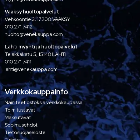
Vääksy huoltopalvelut
Vehkoontie 3, 17200 VÄÄKSY
010 271 7412
huolto@venekauppa.com
Lahti myynti ja huoltopalvelut
Telakkakatu 5, 15140 LAHTI
010 271 7411
lahti@venekauppa.com
Verkkokauppainfo
Näin teet ostoksia verkkokaupassa
Toimitustavat
Maksutavat
Sopimusehdot
Tietosuojaseloste
Evästeet