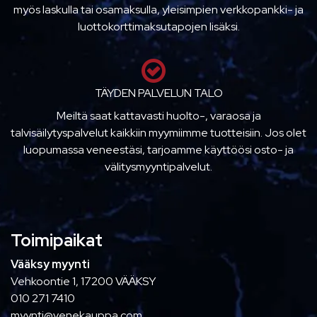
myös laskulla tai osamaksulla, yleisimpien verkkopankki- ja
luottokorttimaksutapojen lisäksi.
TÄYDEN PALVELUN TALO
Meiltä saat kattavasti huolto-, varaosa ja
talvisäilytyspalvelut kaikkiin myymiimme tuotteisiin. Jos olet
luopumassa veneestäsi, tarjoamme käyttöösi osto- ja
välitysmyyntipalvelut.
Toimipaikat
Vääksy myynti
Vehkoontie 1, 17200 VÄÄKSY
010 271 7410
myynti@venekauppa.com