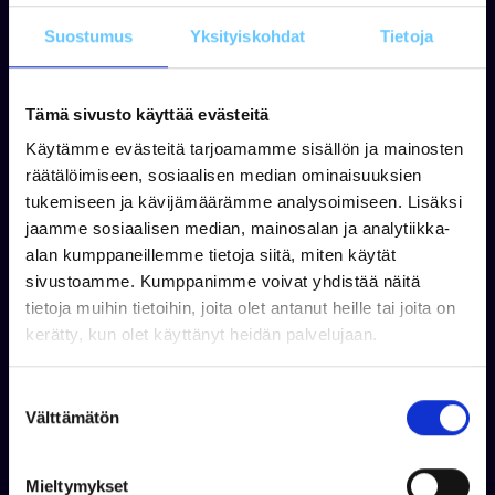
Yamaha F350XSA
Suostumus
Yksityiskohdat
Tietoja
Takuu 24 kk
Tämä sivusto käyttää evästeitä
Tuotetta ei ole varastossa
Käytämme evästeitä tarjoamamme sisällön ja mainosten
104 900,00 €
Tuotetta on varastossa
räätälöimiseen, sosiaalisen median ominaisuuksien
4 590,00 €
110 700,00 €
tukemiseen ja kävijämäärämme analysoimiseen. Lisäksi
Tarjouspyynt
Tarjouspyyntö
jaamme sosiaalisen median, mainosalan ja analytiikka-
alan kumppaneillemme tietoja siitä, miten käytät
sivustoamme. Kumppanimme voivat yhdistää näitä
- 8%
- 25%
tietoja muihin tietoihin, joita olet antanut heille tai joita on
kerätty, kun olet käyttänyt heidän palvelujaan.
S
Välttämätön
u
o
s
BUSTER
BUSTER
Mieltymykset