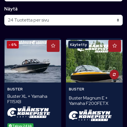
Näytä
- 6%
Käytetty
BUSTER
BUSTER
Buster XL + Yamaha
Buster Magnum E +
F115XB
Yamaha F200FETX
Takuu 24 kk