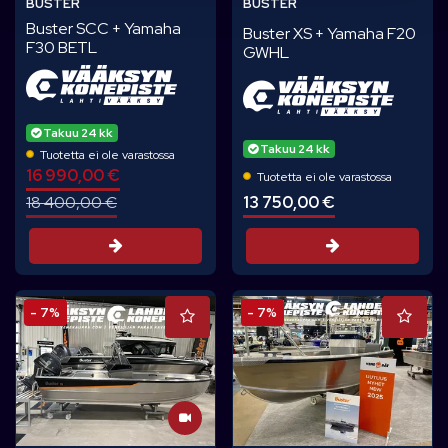
BUSTER
BUSTER
Buster SCC + Yamaha
Buster XS + Yamaha F20
F30 BETL
GWHL
Takuu 24 kk
Takuu 24 kk
Tuotetta ei ole varastossa
16 990,00 €
Tuotetta ei ole varastossa
13 750,00 €
18 400,00 €
Tarjouspyynt
Tarjouspyyntö
- 7%
- 7%