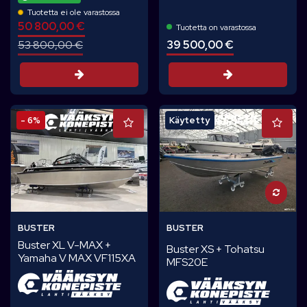
Tuotetta ei ole varastossa
50 800,00 €
Tuotetta on varastossa
39 500,00 €
53 800,00 €
Tarjouspyynt
Tarjouspyyntö
- 6%
Käytetty
BUSTER
BUSTER
Buster XL V-MAX +
Buster XS + Tohatsu
Yamaha V MAX VF115XA
MFS20E