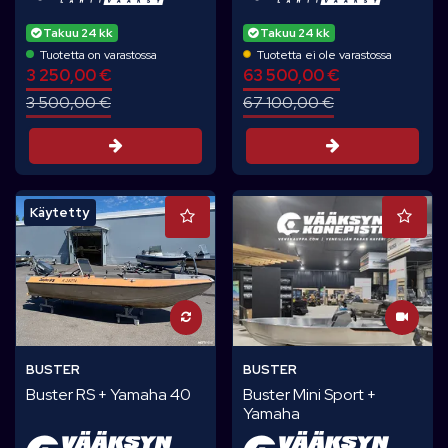
Takuu 24 kk
Takuu 24 kk
Tuotetta on varastossa
Tuotetta ei ole varastossa
3 250,00 €
63 500,00 €
3 500,00 €
67 100,00 €
Tarjouspyyntö
Tarjouspyynt
Käytetty
BUSTER
BUSTER
Buster RS + Yamaha 40
Buster Mini Sport +
Yamaha