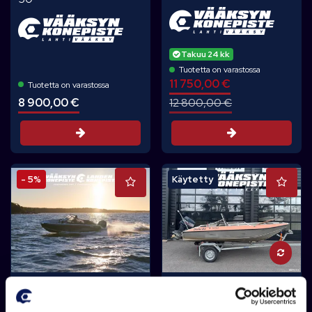
Takuu 24 kk
Tuotetta on varastossa
11 750,00 €
Tuotetta on varastossa
8 900,00 €
12 800,00 €
Tarjouspyyntö
Tarjouspyynt
- 5%
Käytetty
BUSTER
BUSTER
Buster Super Magnum +
Buster RS + Yamaha 40