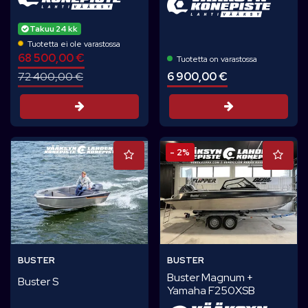
Takuu 24 kk
Tuotetta ei ole varastossa
68 500,00 €
Tuotetta on varastossa
6 900,00 €
72 400,00 €
Tarjouspyynt
Tarjouspyyntö
- 2%
BUSTER
BUSTER
Buster Magnum +
Buster S
Yamaha F250XSB