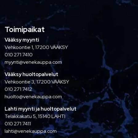
Toimipaikat
Vääksy myynti
Vehkoontie 1, 17200 VÄÄKSY
010 271 7410
myynti@venekauppa.com
Vääksy huoltopalvelut
Vehkoontie 3, 17200 VÄÄKSY
010 271 7412
huolto@venekauppa.com
Lahti myynti ja huoltopalvelut
Telakkakatu 5, 15140 LAHTI
010 271 7411
lahti@venekauppa.com