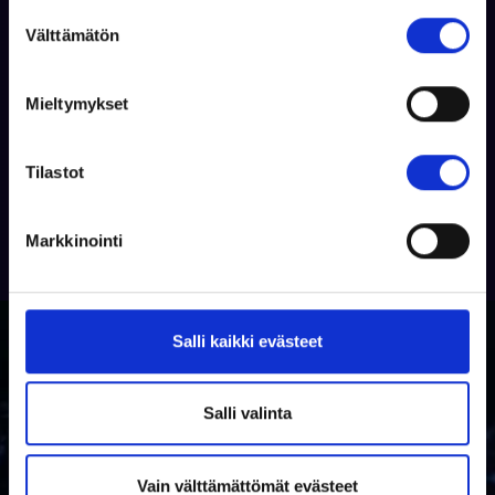
S
Välttämätön
u
Tilaa
o
s
Mieltymykset
t
u
m
Tilastot
u
k
Markkinointi
s
e
n
v
Salli kaikki evästeet
a
l
i
Salli valinta
n
t
Miksi venekauppa.com?
Vain välttämättömät evästeet
a