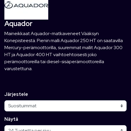
Aquador
Maineikkaat Aquador-matkaveneet Vääksyn
Konepisteestä. Pienin malli Aquador 250 HT on saatavilla
Mercury-perämoottorilla, suuremmat mallit Aquador 300
HT ja Aquador 400 HT vaihtoehtoisesti joko
perämoottoreilla tai diesel-sisäperämoottoreilla
varustettuna.
Järjestele
Näytä