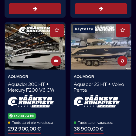
Tarjouspyynt
Tarjouspyyntö
Käytetty
AQUADOR
AQUADOR
Aquador 300 HT +
Aquador 23 HT + Volvo
Mercury F200 V6 CW
Penta
Takuu 24 kk
Tuotetta ei ole varastossa
Tuotetta on varastossa
292 900,00 €
38 900,00 €