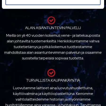
ALAN ASIANTUNTEVIN PALVELU
Meillä on yli 40 vuoden kokemus vene- ja laitekaupoista
alan johtavilta tuotemerkeiltä. Henkilökuntamme vahva
tuotetietämys ja pitkä kokemus tuotteistamme
mahdollistaa alan asiantuntevimman palvelun ja osaamme
suositella tarpeisiisi sopivaa tuotetta.
TURVALLISTA KAUPANKÄYNTIÄ
Luovutamme laitteet aina luovutushuollettuina,
käyttövalmiina ja käyttöopastettuna. Kerromme
vaihtolaitteidemme historian ja myönnämme
huoltotöillemme aina varaosa- ja työtakuun. Tarvittaessa