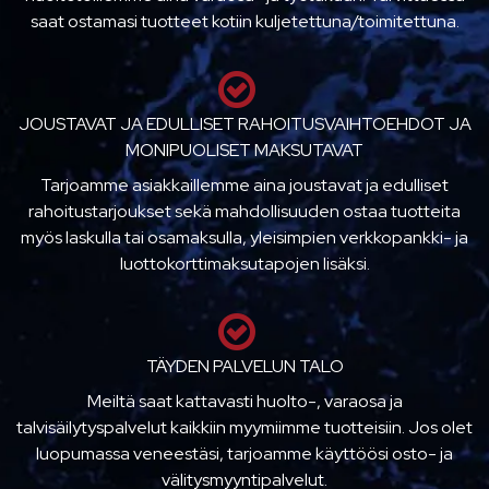
saat ostamasi tuotteet kotiin kuljetettuna/toimitettuna.
JOUSTAVAT JA EDULLISET RAHOITUSVAIHTOEHDOT JA
MONIPUOLISET MAKSUTAVAT
Tarjoamme asiakkaillemme aina joustavat ja edulliset
rahoitustarjoukset sekä mahdollisuuden ostaa tuotteita
myös laskulla tai osamaksulla, yleisimpien verkkopankki- ja
luottokorttimaksutapojen lisäksi.
TÄYDEN PALVELUN TALO
Meiltä saat kattavasti huolto-, varaosa ja
talvisäilytyspalvelut kaikkiin myymiimme tuotteisiin. Jos olet
luopumassa veneestäsi, tarjoamme käyttöösi osto- ja
välitysmyyntipalvelut.