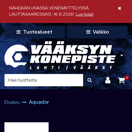
Siirry pääsisältöön
NÄHDÄÄN UIVASSA VENENÄYTTELYSSÄ
Sulje il
LAUTTASAARESSA13.-16.8.2026!
Lue lisää!
Tuotealueet
Valikko
0
Etusivu
Aquador