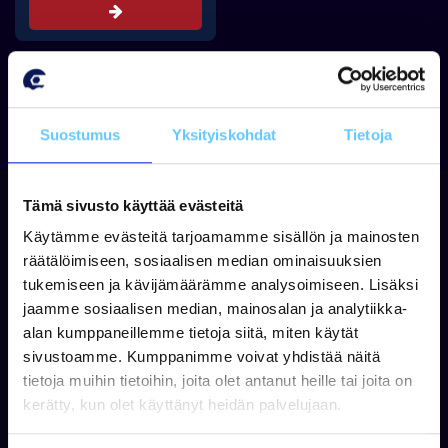
Tarjouspyyntö
1
Suostumus
Yksityiskohdat
Tietoja
Tämä sivusto käyttää evästeitä
Käytämme evästeitä tarjoamamme sisällön ja mainosten
räätälöimiseen, sosiaalisen median ominaisuuksien
tukemiseen ja kävijämäärämme analysoimiseen. Lisäksi
jaamme sosiaalisen median, mainosalan ja analytiikka-
alan kumppaneillemme tietoja siitä, miten käytät
sivustoamme. Kumppanimme voivat yhdistää näitä
Tilaa uutiskirjeemme
tietoja muihin tietoihin, joita olet antanut heille tai joita on
kerätty, kun olet käyttänyt heidän palvelujaan.
Tilaamalla uutiskirjeen saat parhaat tarjoukset
ja tietoa uutuuksista sähköpostiisi!