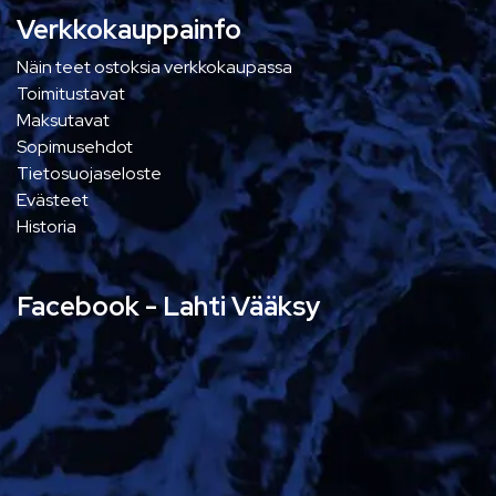
Verkkokauppainfo
Näin teet ostoksia verkkokaupassa
Toimitustavat
Maksutavat
Sopimusehdot
Tietosuojaseloste
Evästeet
Historia
Facebook - Lahti Vääksy