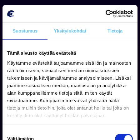
Suostumus
Yksityiskohdat
Tietoja
Tämä sivusto käyttää evästeitä
Käytämme evästeitä tarjoamamme sisällön ja mainosten
räätälöimiseen, sosiaalisen median ominaisuuksien
tukemiseen ja kävijämäärämme analysoimiseen. Lisäksi
jaamme sosiaalisen median, mainosalan ja analytiikka-
alan kumppaneillemme tietoja siitä, miten käytät
sivustoamme. Kumppanimme voivat yhdistää näitä
tietoja muihin tietoihin, joita olet antanut heille tai joita on
Tilaa uutiskirjeemme
kerätty, kun olet käyttänyt heidän palvelujaan.
Tilaamalla uutiskirjeen saat parhaat tarjoukset
ja tietoa uutuuksista sähköpostiisi!
S
Välttämätön
u