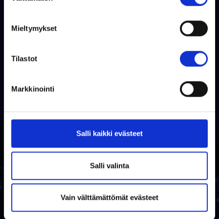
o
Tilaa
s
Mieltymykset
t
u
m
Tilastot
u
k
Markkinointi
s
e
n
v
Salli kaikki evästeet
a
l
i
Salli valinta
n
t
Vain välttämättömät evästeet
a
Miksi venekauppa.com?