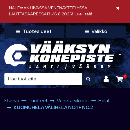
Siirry pääsisältöön
NÄHDÄÄN UIVASSA VENENÄYTTELYSSÄ
Sulje il
LAUTTASAARESSA13.-16.8.2026!
Lue lisää!
Tuotealueet
Valikko
0
Etusivu
Tuotteet
Venetarvikkeet
Helat
KUOMUHELA VÄLIHELA NO.1 + NO.2