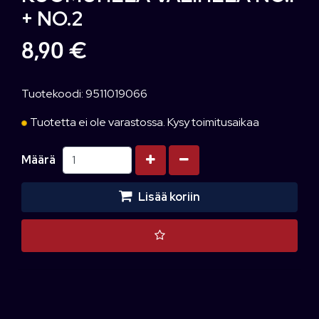
+ NO.2
8,90 €
Tuotekoodi: 9511019066
Tuotetta ei ole varastossa. Kysy toimitusaikaa
Kasvata määrää
Vähennä määrää
Määrä
Lisää koriin