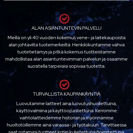
ALAN ASIANTUNTEVIN PALVELU
Meillä on yli 40 vuoden kokemus vene- ja laitekaupoista
alan johtavilta tuotemerkeiltä. Henkilökuntamme vahva
tuotetietämys ja pitkä kokemus tuotteistamme
mahdollistaa alan asiantuntevimman palvelun ja osaamme
suositella tarpeisiisi sopivaa tuotetta.
TURVALLISTA KAUPANKÄYNTIÄ
Luovutamme laitteet aina luovutushuollettuina,
käyttövalmiina ja käyttöopastettuna. Kerromme
vaihtolaitteidemme historian ja myönnämme
huoltotöillemme aina varaosa- ja työtakuun. Tarvittaessa
saat ostamasi tuotteet kotiin kuljetettuna/toimitettuna.