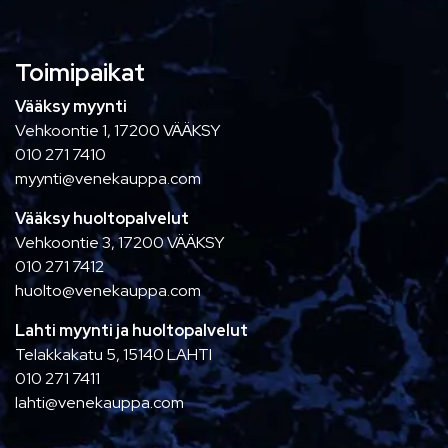
Toimipaikat
Vääksy myynti
Vehkoontie 1, 17200 VÄÄKSY
010 271 7410
myynti@venekauppa.com
Vääksy huoltopalvelut
Vehkoontie 3, 17200 VÄÄKSY
010 271 7412
huolto@venekauppa.com
Lahti myynti ja huoltopalvelut
Telakkakatu 5, 15140 LAHTI
010 271 7411
lahti@venekauppa.com