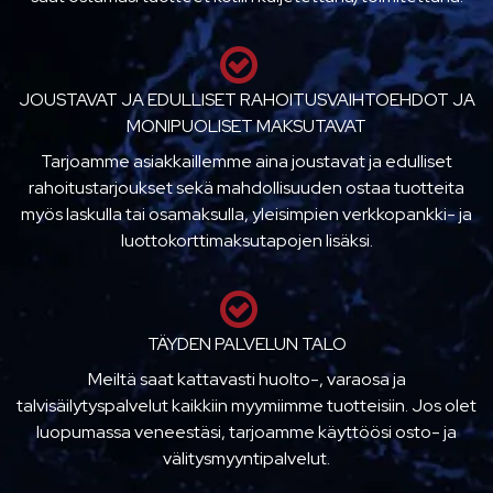
JOUSTAVAT JA EDULLISET RAHOITUSVAIHTOEHDOT JA
MONIPUOLISET MAKSUTAVAT
Tarjoamme asiakkaillemme aina joustavat ja edulliset
rahoitustarjoukset sekä mahdollisuuden ostaa tuotteita
myös laskulla tai osamaksulla, yleisimpien verkkopankki- ja
luottokorttimaksutapojen lisäksi.
TÄYDEN PALVELUN TALO
Meiltä saat kattavasti huolto-, varaosa ja
talvisäilytyspalvelut kaikkiin myymiimme tuotteisiin. Jos olet
luopumassa veneestäsi, tarjoamme käyttöösi osto- ja
välitysmyyntipalvelut.