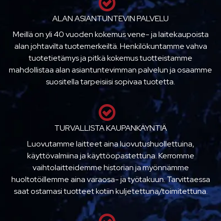
ALAN ASIANTUNTEVIN PALVELU
Meillä on yli 40 vuoden kokemus vene- ja laitekaupoista
alan johtavilta tuotemerkeiltä. Henkilökuntamme vahva
tuotetietämys ja pitkä kokemus tuotteistamme
mahdollistaa alan asiantuntevimman palvelun ja osaamme
suositella tarpeisiisi sopivaa tuotetta.
TURVALLISTA KAUPANKÄYNTIÄ
Luovutamme laitteet aina luovutushuollettuina,
käyttövalmiina ja käyttöopastettuna. Kerromme
vaihtolaitteidemme historian ja myönnämme
huoltotöillemme aina varaosa- ja työtakuun. Tarvittaessa
saat ostamasi tuotteet kotiin kuljetettuna/toimitettuna.