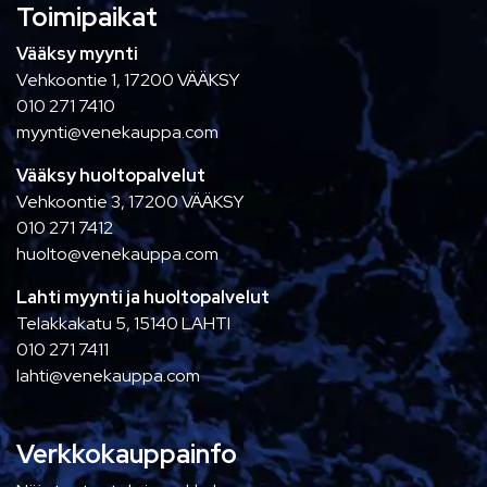
Toimipaikat
Vääksy myynti
Vehkoontie 1, 17200 VÄÄKSY
010 271 7410
myynti@venekauppa.com
Vääksy huoltopalvelut
Vehkoontie 3, 17200 VÄÄKSY
010 271 7412
huolto@venekauppa.com
Lahti myynti ja huoltopalvelut
Telakkakatu 5, 15140 LAHTI
010 271 7411
lahti@venekauppa.com
Verkkokauppainfo