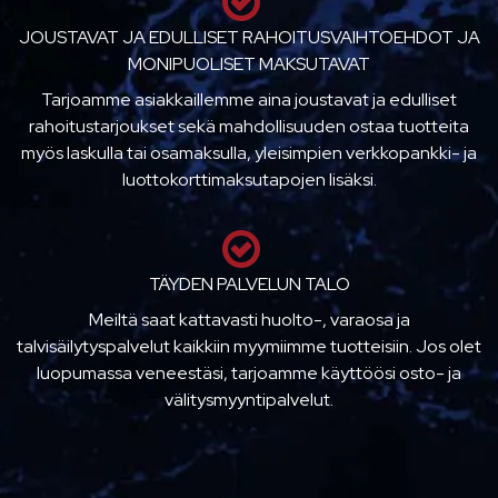
JOUSTAVAT JA EDULLISET RAHOITUSVAIHTOEHDOT JA
MONIPUOLISET MAKSUTAVAT
Tarjoamme asiakkaillemme aina joustavat ja edulliset
rahoitustarjoukset sekä mahdollisuuden ostaa tuotteita
myös laskulla tai osamaksulla, yleisimpien verkkopankki- ja
luottokorttimaksutapojen lisäksi.
TÄYDEN PALVELUN TALO
Meiltä saat kattavasti huolto-, varaosa ja
talvisäilytyspalvelut kaikkiin myymiimme tuotteisiin. Jos olet
luopumassa veneestäsi, tarjoamme käyttöösi osto- ja
välitysmyyntipalvelut.