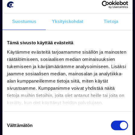
Kysy lisää
Suostumus
Yksityiskohdat
Tietoja
Tämä sivusto käyttää evästeitä
Käytämme evästeitä tarjoamamme sisällön ja mainosten
räätälöimiseen, sosiaalisen median ominaisuuksien
tukemiseen ja kävijämäärämme analysoimiseen. Lisäksi
jaamme sosiaalisen median, mainosalan ja analytiikka-
alan kumppaneillemme tietoja siitä, miten käytät
sivustoamme. Kumppanimme voivat yhdistää näitä
tietoja muihin tietoihin, joita olet antanut heille tai joita on
kerätty, kun olet käyttänyt heidän palvelujaan.
Jouni Korhonen
+358 44 326 0989
S
WhatsApp
Välttämätön
u
jouni.korhonen@venekauppa.com
o