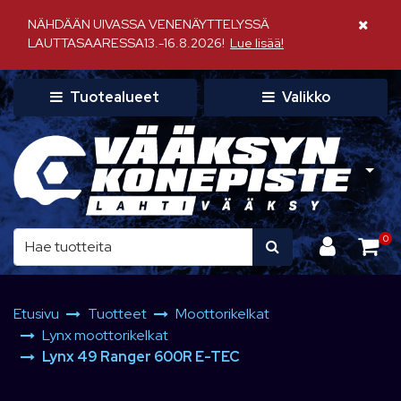
Siirry pääsisältöön
NÄHDÄÄN UIVASSA VENENÄYTTELYSSÄ
Sulje il
LAUTTASAARESSA13.-16.8.2026!
Lue lisää!
Tuotealueet
Valikko
0
Etusivu
Tuotteet
Moottorikelkat
Lynx moottorikelkat
Lynx 49 Ranger 600R E-TEC