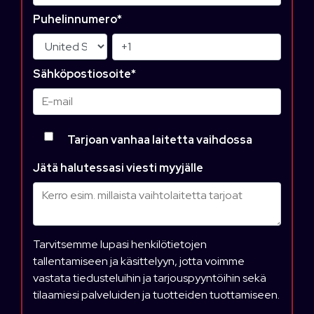
Puhelinnumero
*
Sähköpostiosoite
*
Tarjoan vanhaa laitetta vaihdossa
Jätä halutessasi viesti myyjälle
Tarvitsemme lupasi henkilötietojen
tallentamiseen ja käsittelyyn, jotta voimme
vastata tiedusteluihin ja tarjouspyyntöihin sekä
tilaamiesi palveluiden ja tuotteiden tuottamiseen.