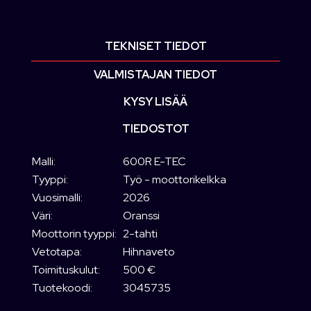
TEKNISET TIEDOT
VALMISTAJAN TIEDOT
KYSY LISÄÄ
TIEDOSTOT
Malli:
600R E-TEC
Tyyppi:
Työ - moottorikelkka
Vuosimalli:
2026
Väri:
Oranssi
Moottorin tyyppi:
2-tahti
Vetotapa:
Hihnaveto
Toimituskulut:
500 €
Tuotekoodi:
3045735