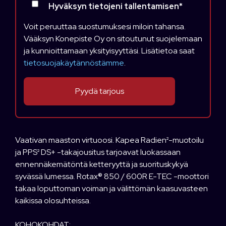
Hyväksyn tietojeni tallentamisen
*
Voit peruuttaa suostumuksesi miloin tahansa.
Vääksyn Konepiste Oy on sitoutunut suojelemaan
ja kunnioittamaan yksityisyyttäsi. Lisätietoa saat
tietosuojakäytännöstämme
.
Vaativan maaston virtuoosi. Kapea Radien²-muotoilu
ja PPS² DS+ -takajousitus tarjoavat luokassaan
ennennäkemätöntä ketteryyttä ja suorituskykyä
syvässä lumessa. Rotax® 850 / 600R E-TEC -moottori
takaa loputtoman voiman ja välittömän kaasuvasteen
kaikissa olosuhteissa.
KOHOKOHDAT: