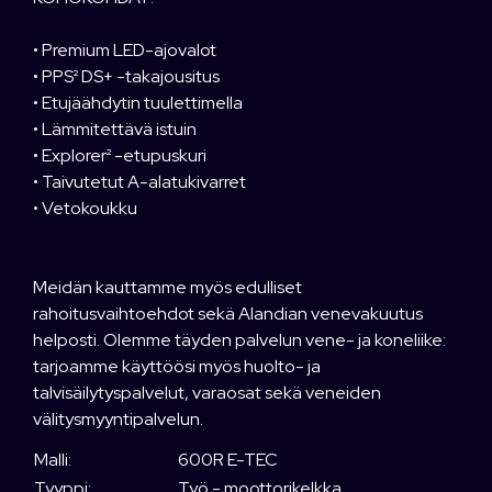
• Premium LED-ajovalot
• PPS² DS+ -takajousitus
• Etujäähdytin tuulettimella
• Lämmitettävä istuin
• Explorer² -etupuskuri
• Taivutetut A-alatukivarret
• Vetokoukku
Meidän kauttamme myös edulliset
rahoitusvaihtoehdot sekä Alandian venevakuutus
helposti. Olemme täyden palvelun vene- ja koneliike:
tarjoamme käyttöösi myös huolto- ja
talvisäilytyspalvelut, varaosat sekä veneiden
välitysmyyntipalvelun.
Malli:
600R E-TEC
Tyyppi:
Työ - moottorikelkka