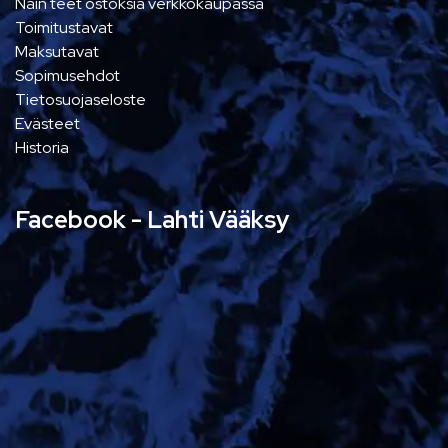
Näin teet ostoksia verkkokaupassa
Toimitustavat
Maksutavat
Sopimusehdot
Tietosuojaseloste
Evästeet
Historia
Facebook - Lahti Vääksy