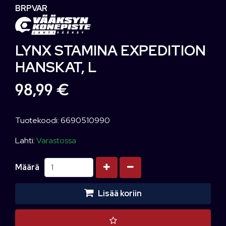
BRPVAR
LYNX STAMINA EXPEDITION
HANSKAT, L
98,99 €
Tuotekoodi: 6690510990
Lahti:
Varastossa
Kasvata määrää
Vähennä määrää
Määrä
Lisää koriin