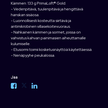
Kämmen: 133 g PrimaLoft® Gold.
- Vedenpitävä, tuulenpitävä ja hengittävä
hanskan sisäosa.
- Luonnollisesti kosteutta siirtävä ja
antimikrobinen villasekoitevuoraus.
- Nahkainen kämmen ja sormet, joissa on
vahvistus kahvan painimasien aiheuttamalle
kulumiselle.
- Etusormi toimii kosketusnäyttöä käytettäessä.
- Nenäpyyhe peukalossa.
Jaa