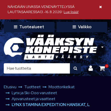
Siirry pääsisältöön
NÄHDÄÄN UIVASSA VENENÄYTTELYSSÄ
Sulje il
LAUTTASAARESSA13.-16.8.2026!
Lue lisää!
Tuotealueet
Valikko
0
Etusivu
Tuotteet
Moottorikelkat
Lynx ja Ski-Doo varusteet
Ajovarusteet ja vaatteet
LYNX STAMINA EXPEDITION HANSKAT, L