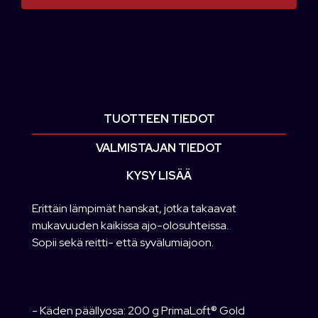
TUOTTEEN TIEDOT
VALMISTAJAN TIEDOT
KYSY LISÄÄ
Erittäin lämpimät hanskat, jotka takaavat
mukavuuden kaikissa ajo-olosuhteissa.
Sopii sekä reitti- että syvälumiajoon.
- Käden päällyosa: 200 g PrimaLoft® Gold