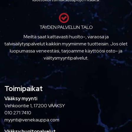
TÄYDEN PALVELUN TALO
Meiltä saat kattavasti huolto-, varaosa ja
talvisäilytyspalvelut kaikkiin myymiimme tuotteisiin. Jos olet
luopumassa veneestäsi, tarjoamme käyttöösi osto- ja
välitysmyyntipalvelut.
Toimipaikat
Vääksy myynti
Vehkoontie 1, 17200 VÄÄKSY
010 271 7410
myynti@venekauppa.com
Vääksy huoltopalvelut