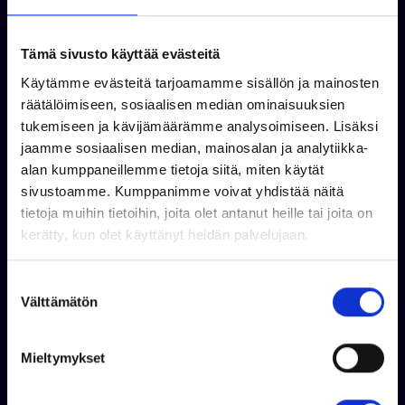
Tämä sivusto käyttää evästeitä
Käytämme evästeitä tarjoamamme sisällön ja mainosten
räätälöimiseen, sosiaalisen median ominaisuuksien
tukemiseen ja kävijämäärämme analysoimiseen. Lisäksi
jaamme sosiaalisen median, mainosalan ja analytiikka-
alan kumppaneillemme tietoja siitä, miten käytät
Jukka Virtanen
sivustoamme. Kumppanimme voivat yhdistää näitä
+358 50 408 3663
tietoja muihin tietoihin, joita olet antanut heille tai joita on
WhatsApp
kerätty, kun olet käyttänyt heidän palvelujaan.
jukka.virtanen@venekauppa.com
S
Välttämätön
u
o
s
Mieltymykset
t
u