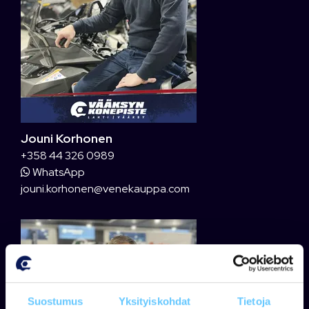
Jouni Korhonen
+358 44 326 0989
WhatsApp
jouni.korhonen@venekauppa.com
Suostumus
Yksityiskohdat
Tietoja