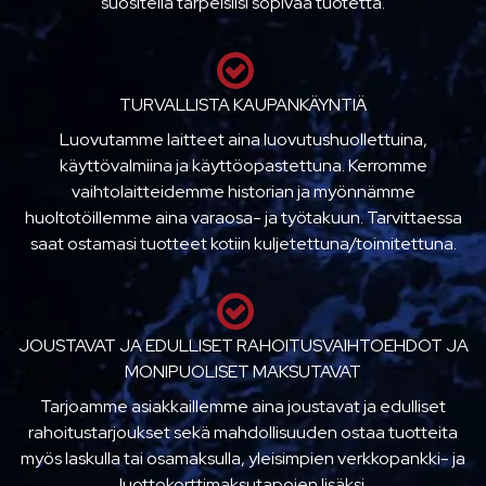
suositella tarpeisiisi sopivaa tuotetta.
TURVALLISTA KAUPANKÄYNTIÄ
Luovutamme laitteet aina luovutushuollettuina,
käyttövalmiina ja käyttöopastettuna. Kerromme
vaihtolaitteidemme historian ja myönnämme
huoltotöillemme aina varaosa- ja työtakuun. Tarvittaessa
saat ostamasi tuotteet kotiin kuljetettuna/toimitettuna.
JOUSTAVAT JA EDULLISET RAHOITUSVAIHTOEHDOT JA
MONIPUOLISET MAKSUTAVAT
Tarjoamme asiakkaillemme aina joustavat ja edulliset
rahoitustarjoukset sekä mahdollisuuden ostaa tuotteita
myös laskulla tai osamaksulla, yleisimpien verkkopankki- ja
luottokorttimaksutapojen lisäksi.