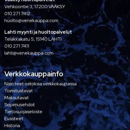
Vehkoontie 3, 17200 VÄÄKSY
010 271 7412
huolto@venekauppa.com
Lahti myynti ja huoltopalvelut
Telakkakatu 5, 15140 LAHTI
010 271 7411
lahti@venekauppa.com
Verkkokauppainfo
Näin teet ostoksia verkkokaupassa
Toimitustavat
Maksutavat
Sopimusehdot
Tietosuojaseloste
Evästeet
Historia