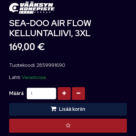
SEA-DOO AIR FLOW
KELLUNTALIIVI, 3XL
169,00 €
Tuotekoodi: 2859991690
Lahti:
Varastossa
Kasvata määrää
Vähennä määrää
Määrä
Lisää koriin