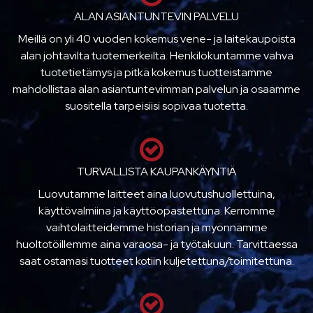
ALAN ASIANTUNTEVIN PALVELU
Meillä on yli 40 vuoden kokemus vene- ja laitekaupoista
alan johtavilta tuotemerkeiltä. Henkilökuntamme vahva
tuotetietämys ja pitkä kokemus tuotteistamme
mahdollistaa alan asiantuntevimman palvelun ja osaamme
suositella tarpeisiisi sopivaa tuotetta.
TURVALLISTA KAUPANKÄYNTIÄ
Luovutamme laitteet aina luovutushuollettuina,
käyttövalmiina ja käyttöopastettuna. Kerromme
vaihtolaitteidemme historian ja myönnämme
huoltotöillemme aina varaosa- ja työtakuun. Tarvittaessa
saat ostamasi tuotteet kotiin kuljetettuna/toimitettuna.