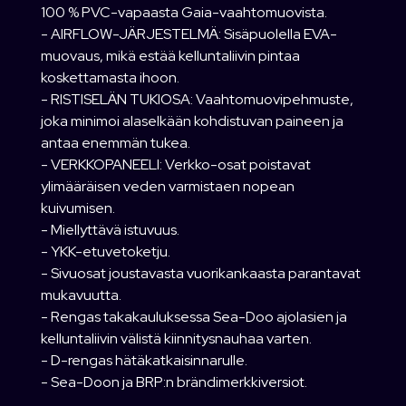
100 % PVC-vapaasta Gaia-vaahtomuovista.
- AIRFLOW-JÄRJESTELMÄ: Sisäpuolella EVA-
muovaus, mikä estää kelluntaliivin pintaa
koskettamasta ihoon.
- RISTISELÄN TUKIOSA: Vaahtomuovipehmuste,
joka minimoi alaselkään kohdistuvan paineen ja
antaa enemmän tukea.
- VERKKOPANEELI: Verkko-osat poistavat
ylimääräisen veden varmistaen nopean
kuivumisen.
- Miellyttävä istuvuus.
- YKK-etuvetoketju.
- Sivuosat joustavasta vuorikankaasta parantavat
mukavuutta.
- Rengas takakauluksessa Sea-Doo ajolasien ja
kelluntaliivin välistä kiinnitysnauhaa varten.
- D-rengas hätäkatkaisinnarulle.
- Sea-Doon ja BRP:n brändimerkkiversiot.