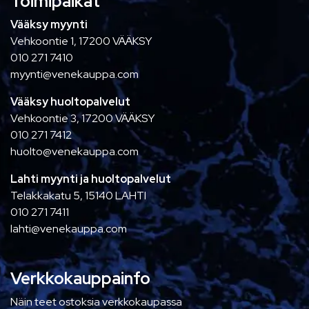
Toimipaikat
Vääksy myynti
Vehkoontie 1, 17200 VÄÄKSY
010 271 7410
myynti@venekauppa.com
Vääksy huoltopalvelut
Vehkoontie 3, 17200 VÄÄKSY
010 271 7412
huolto@venekauppa.com
Lahti myynti ja huoltopalvelut
Telakkakatu 5, 15140 LAHTI
010 271 7411
lahti@venekauppa.com
Verkkokauppainfo
Näin teet ostoksia verkkokaupassa