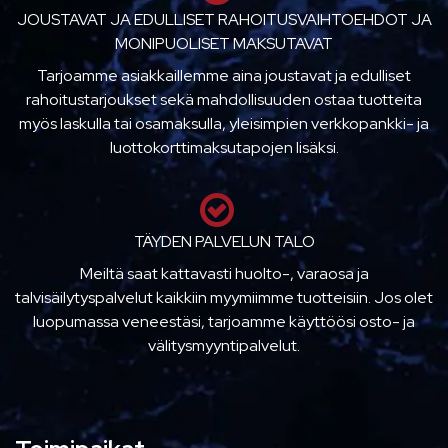
JOUSTAVAT JA EDULLISET RAHOITUSVAIHTOEHDOT JA
MONIPUOLISET MAKSUTAVAT
Tarjoamme asiakkaillemme aina joustavat ja edulliset
rahoitustarjoukset sekä mahdollisuuden ostaa tuotteita
myös laskulla tai osamaksulla, yleisimpien verkkopankki- ja
luottokorttimaksutapojen lisäksi.
TÄYDEN PALVELUN TALO
Meiltä saat kattavasti huolto-, varaosa ja
talvisäilytyspalvelut kaikkiin myymiimme tuotteisiin. Jos olet
luopumassa veneestäsi, tarjoamme käyttöösi osto- ja
välitysmyyntipalvelut.