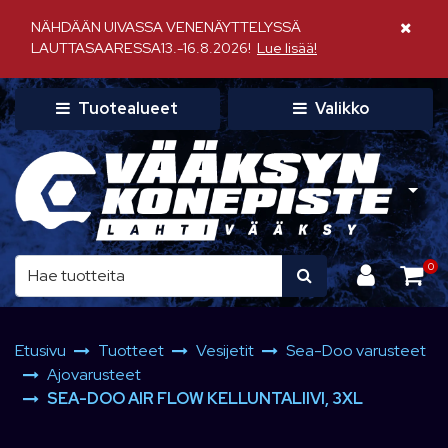
Siirry pääsisältöön
NÄHDÄÄN UIVASSA VENENÄYTTELYSSÄ
Sulje il
LAUTTASAARESSA13.-16.8.2026!
Lue lisää!
Tuotealueet
Valikko
0
Etusivu
Tuotteet
Vesijetit
Sea-Doo varusteet
Ajovarusteet
SEA-DOO AIR FLOW KELLUNTALIIVI, 3XL