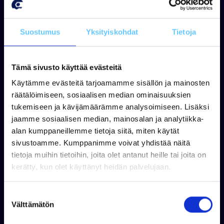
Suostumus
Yksityiskohdat
Tietoja
Tämä sivusto käyttää evästeitä
Käytämme evästeitä tarjoamamme sisällön ja mainosten
räätälöimiseen, sosiaalisen median ominaisuuksien
tukemiseen ja kävijämäärämme analysoimiseen. Lisäksi
jaamme sosiaalisen median, mainosalan ja analytiikka-
alan kumppaneillemme tietoja siitä, miten käytät
sivustoamme. Kumppanimme voivat yhdistää näitä
tietoja muihin tietoihin, joita olet antanut heille tai joita on
kerätty, kun olet käyttänyt heidän palvelujaan.
Jukka Virtanen
+358 50 408 3663
S
WhatsApp
Välttämätön
u
jukka.virtanen@venekauppa.com
o