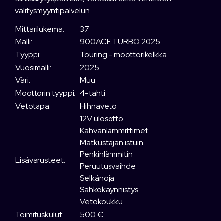
välitysmyyntipalvelun.
Mittarilukema:
37
Malli:
900ACE TURBO 2025
Tyyppi:
Touring - moottorikelkka
Vuosimalli:
2025
Väri:
Muu
Moottorin tyyppi:
4-tahti
Vetotapa:
Hihnaveto
12V ulosotto
Kahvanlämmittimet
Matkustajan istuin
Penkinlämmitin
Lisävarusteet:
Peruutusvaihde
Selkänoja
Sähkökäynnistys
Vetokoukku
Toimituskulut:
500 €