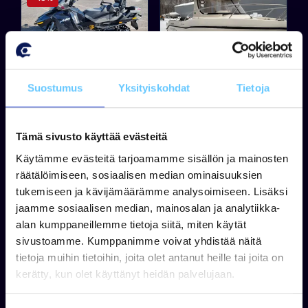
SKI-DOO
QUICKSILVER
Suostumus
Yksityiskohdat
Tietoja
Ski-Doo Grand
Quicksilver PH 640 +
Touring
Mercury F115
Tämä sivusto käyttää evästeitä
Käytämme evästeitä tarjoamamme sisällön ja mainosten
räätälöimiseen, sosiaalisen median ominaisuuksien
tukemiseen ja kävijämäärämme analysoimiseen. Lisäksi
Tuotetta on varastossa
6 900,00 €
jaamme sosiaalisen median, mainosalan ja analytiikka-
Tuotetta on varastossa
alan kumppaneillemme tietoja siitä, miten käytät
19 900,00 €
7 900,00 €
sivustoamme. Kumppanimme voivat yhdistää näitä
Tarjouspyyntö
Tarjouspyyntö
tietoja muihin tietoihin, joita olet antanut heille tai joita on
kerätty, kun olet käyttänyt heidän palvelujaan.