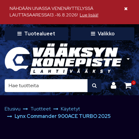
Siirry pääsisältöön
NÄHDÄÄN UIVASSA VENENÄYTTELYSSÄ
Sulje il
LAUTTASAARESSA13.-16.8.2026!
Lue lisää!
Tuotealueet
Valikko
0
Etusivu
Tuotteet
Käytetyt
Lynx Commander 900ACE TURBO 2025