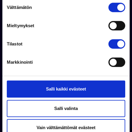
S
Välttämätön
u
o
s
Mieltymykset
t
Kysy lisää
u
m
Tilastot
u
k
Markkinointi
s
e
n
v
Salli kaikki evästeet
a
l
i
Salli valinta
n
t
Vain välttämättömät evästeet
a