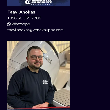
Taavi Ahokas
+358 50 355 7706
WhatsApp
taavi.ahokas@venekauppa.com