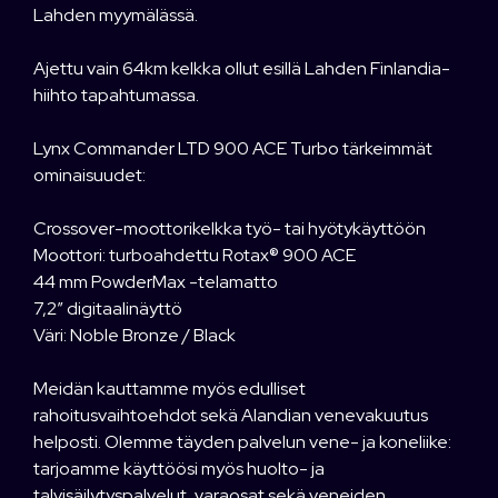
Lahden myymälässä.
Ajettu vain 64km kelkka ollut esillä Lahden Finlandia-
hiihto tapahtumassa.
Lynx Commander LTD 900 ACE Turbo tärkeimmät
ominaisuudet:
Crossover-moottorikelkka työ- tai hyötykäyttöön
Moottori: turboahdettu Rotax® 900 ACE
44 mm PowderMax -telamatto
7,2″ digitaalinäyttö
Väri: Noble Bronze / Black
Meidän kauttamme myös edulliset
rahoitusvaihtoehdot sekä Alandian venevakuutus
helposti. Olemme täyden palvelun vene- ja koneliike:
tarjoamme käyttöösi myös huolto- ja
talvisäilytyspalvelut, varaosat sekä veneiden