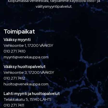
luopumassa veneestäsi, tarjoamme käyttöösi osto- ja
välitysmyyntipalvelut.
Toimipaikat
Vääksy myynti
Vehkoontie 1, 17200 VÄÄKSY
010 271 7410
myynti@venekauppa.com
Vääksy huoltopalvelut
Vehkoontie 3, 17200 VÄÄKSY
010 271 7412
huolto@venekauppa.com
Lahti myynti ja huoltopalvelut
Telakkakatu 5, 15140 LAHTI
010 271 7411