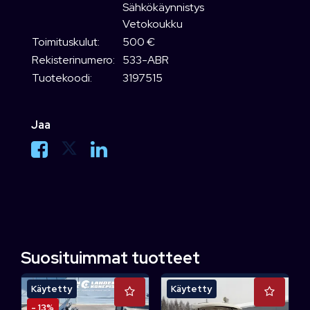
Sähkökäynnistys
Vetokoukku
Toimituskulut:
500 €
Rekisterinumero:
533-ABR
Tuotekoodi:
3197515
Jaa
Suosituimmat tuotteet
Käytetty
Käytetty
- 13%