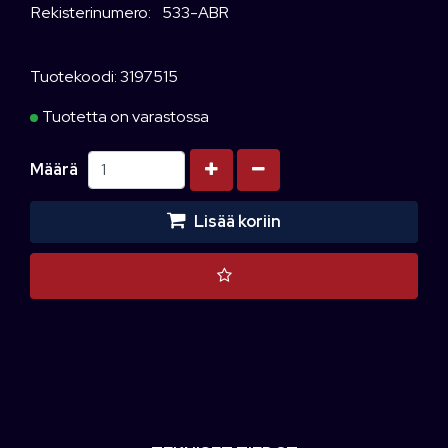
Rekisterinumero:
533-ABR
Tuotekoodi: 3197515
Tuotetta on varastossa
Kasvata määrää
Vähennä määrää
Määrä
Lisää koriin