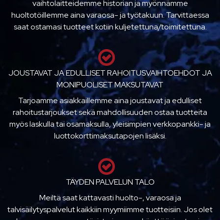
vaihtolaitteidemme historian ja myönnämme
huoltotöillemme aina varaosa- ja työtakuun. Tarvittaessa
saat ostamasi tuotteet kotiin kuljetettuna/toimitettuna.
JOUSTAVAT JA EDULLISET RAHOITUSVAIHTOEHDOT JA
MONIPUOLISET MAKSUTAVAT
Tarjoamme asiakkaillemme aina joustavat ja edulliset
rahoitustarjoukset sekä mahdollisuuden ostaa tuotteita
myös laskulla tai osamaksulla, yleisimpien verkkopankki- ja
luottokorttimaksutapojen lisäksi.
TÄYDEN PALVELUN TALO
Meiltä saat kattavasti huolto-, varaosa ja
talvisäilytyspalvelut kaikkiin myymiimme tuotteisiin. Jos olet