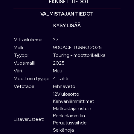
TEKNISET TIEDOT
VALMISTAJAN TIEDOT
KYSY LISÄÄ
Mittarilukema:
37
Malli:
900ACE TURBO 2025
Tyyppi:
Touring - moottorikelkka
Vuosimalli:
2025
Väri:
Muu
Moottorin tyyppi:
4-tahti
Vetotapa:
Hihnaveto
12V ulosotto
Kahvanlämmittimet
Matkustajan istuin
Penkinlämmitin
Lisävarusteet:
Peruutusvaihde
Selkänoja