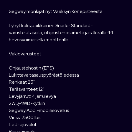
Segway mönkijät nyt Vääksyn Konepisteestä
Lyhyt kaksipaikkainen Snarler Standard-
varustelutasolla, ohjaustehostimella ja sitkeällä 44-
hevosvoimaisella moottorilla.
Vakiovarusteet
Ohjaustehostin (EPS)
Lukittava tasauspyörästö edessä
Renkaat 25"
Teräsvanteet 12"
Levyjarrut: 4 jarrulevyä
2WD/4WD-kytkin
Segway App -mobiilisovellus
Vinssi 2500 lbs
Led-ajovalot
Päiväajovalot