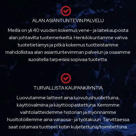
ALAN ASIANTUNTEVIN PALVELU
Meillä on yli 40 vuoden kokemus vene- ja laitekaupoista
alan johtavilta tuotemerkeiltä. Henkilökuntamme vahva
tuotetietämys ja pitkä kokemus tuotteistamme
mahdollistaa alan asiantuntevimman palvelun ja osaamme
suositella tarpeisiisi sopivaa tuotetta.
TURVALLISTA KAUPANKÄYNTIÄ
Luovutamme laitteet aina luovutushuollettuina,
käyttövalmiina ja käyttöopastettuna. Kerromme
vaihtolaitteidemme historian ja myönnämme
huoltotöillemme aina varaosa- ja työtakuun. Tarvittaessa
saat ostamasi tuotteet kotiin kuljetettuna/toimitettuna.