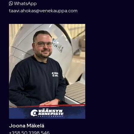
WhatsApp
taavi.ahokas@venekauppa.com
Joona Mäkelä
+358 50 3398 546