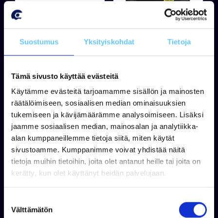
BRPVAR
BRPVAR
CAN-AM LINQ -
XPS
TAVARALAATIKKO
JÄÄHDYTINNESTE
Suostumus
Yksityiskohdat
Tietoja
7,5L
LONG LIFE, 946ML
Tämä sivusto käyttää evästeitä
Käytämme evästeitä tarjoamamme sisällön ja mainosten
räätälöimiseen, sosiaalisen median ominaisuuksien
Tuotetta ei ole varastossa
Tuotetta on varastossa
tukemiseen ja kävijämäärämme analysoimiseen. Lisäksi
79,00 €
14,90 €
jaamme sosiaalisen median, mainosalan ja analytiikka-
alan kumppaneillemme tietoja siitä, miten käytät
Lisää koriin
Lisää koriin
sivustoamme. Kumppanimme voivat yhdistää näitä
tietoja muihin tietoihin, joita olet antanut heille tai joita on
kerätty, kun olet käyttänyt heidän palvelujaan.
S
Välttämätön
u