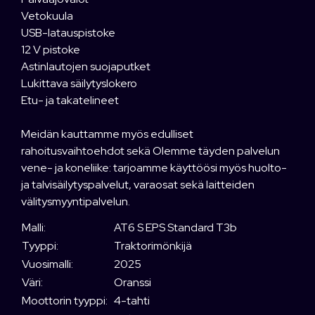
Vetokuula
USB-latauspistoke
12 V pistoke
Astinlautojen suojaputket
Lukittava säilytyslokero
Etu- ja takatelineet
Meidän kauttamme myös edulliset
rahoitusvaihtoehdot sekä Olemme täyden palvelun
vene- ja koneliike: tarjoamme käyttöösi myös huolto-
ja talvisäilytyspalvelut, varaosat sekä laitteiden
välitysmyyntipalvelun.
Malli:
AT6 S EPS Standard T3b
Tyyppi:
Traktorimönkijä
Vuosimalli:
2025
Väri:
Oranssi
Moottorin tyyppi:
4-tahti