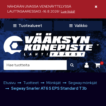
Siirry pääsisältöön
NÄHDÄÄN UIVASSA VENENÄYTTELYSSÄ
Sulje il
LAUTTASAARESSA13.-16.8.2026!
Lue lisää!
Tuotealueet
Valikko
0
Etusivu
Tuotteet
Mönkijät
Segway mönkijät
Segway Snarler AT6 S EPS Standard T3b