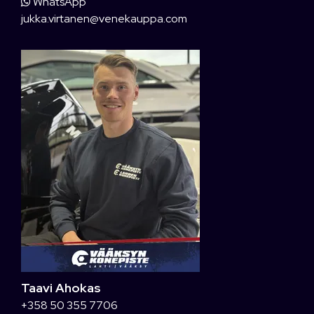
WhatsApp
jukka.virtanen@venekauppa.com
Taavi Ahokas
+358 50 355 7706