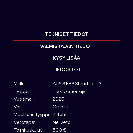
TEKNISET TIEDOT
VALMISTAJAN TIEDOT
KYSY LISÄÄ
TIEDOSTOT
Malli:
AT6 S EPS Standard T3b
Tyyppi:
Traktorimönkijä
Vuosimalli:
2025
Väri:
Oranssi
Moottorin tyyppi:
4-tahti
Vetotapa:
Neliveto
Toimituskulut:
500 €