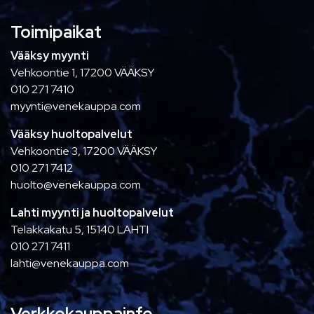
Toimipaikat
Vääksy myynti
Vehkoontie 1, 17200 VÄÄKSY
010 271 7410
myynti@venekauppa.com
Vääksy huoltopalvelut
Vehkoontie 3, 17200 VÄÄKSY
010 271 7412
huolto@venekauppa.com
Lahti myynti ja huoltopalvelut
Telakkakatu 5, 15140 LAHTI
010 271 7411
lahti@venekauppa.com
Verkkokauppainfo