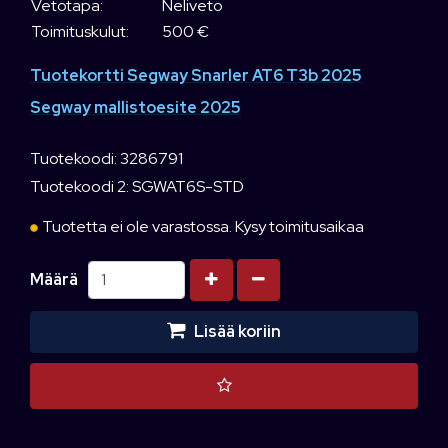
Vetotapa:
Neliveto
Toimituskulut:
500 €
Tuotekortti Segway Snarler AT6 T3b 2025
Segway mallistoesite 2025
Tuotekoodi: 3286791
Tuotekoodi 2: SGWAT6S-STD
Tuotetta ei ole varastossa. Kysy toimitusaikaa
Kasvata määrää
Vähennä määrää
Määrä
Lisää koriin