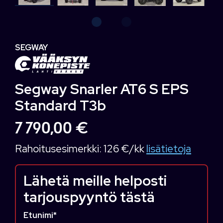
SEGWAY
Segway Snarler AT6 S EPS
Standard T3b
7 790,00 €
Rahoitusesimerkki:
126 €/kk
lisätietoja
Lähetä meille helposti
tarjouspyyntö tästä
Etunimi
*