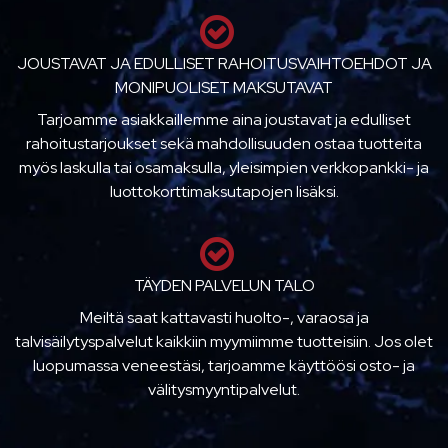
JOUSTAVAT JA EDULLISET RAHOITUSVAIHTOEHDOT JA
MONIPUOLISET MAKSUTAVAT
Tarjoamme asiakkaillemme aina joustavat ja edulliset
rahoitustarjoukset sekä mahdollisuuden ostaa tuotteita
myös laskulla tai osamaksulla, yleisimpien verkkopankki- ja
luottokorttimaksutapojen lisäksi.
TÄYDEN PALVELUN TALO
Meiltä saat kattavasti huolto-, varaosa ja
talvisäilytyspalvelut kaikkiin myymiimme tuotteisiin. Jos olet
luopumassa veneestäsi, tarjoamme käyttöösi osto- ja
välitysmyyntipalvelut.