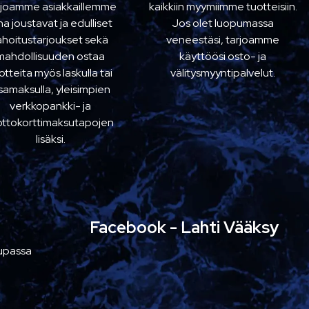
rjoamme asiakkaillemme
kaikkiin myymiimme tuotteisiin.
na joustavat ja edulliset
Jos olet luopumassa
ahoitustarjoukset sekä
veneestäsi, tarjoamme
mahdollisuuden ostaa
käyttöösi osto- ja
otteita myös laskulla tai
välitysmyyntipalvelut.
samaksulla, yleisimpien
verkkopankki- ja
ottokorttimaksutapojen
lisäksi.
Facebook - Lahti Vääksy
aupassa