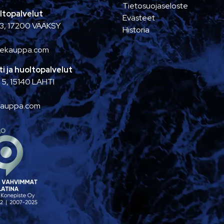
Tietosuojaseloste
ltopalvelut
Evästeet
 3, 17200 VÄÄKSY
Historia
2
nekauppa.com
i ja huoltopalvelut
 5, 15140 LAHTI
kauppa.com