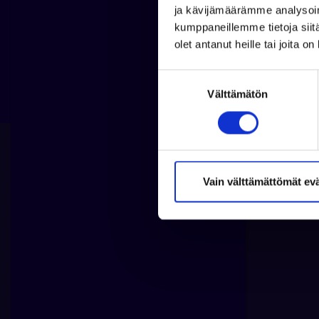
ja kävijämäärämme analysoim
33,39 
kumppaneillemme tietoja siitä
olet antanut heille tai joita o
S
Välttämätön
u
o
s
t
u
m
Vain välttämättömät ev
u
k
s
e
n
v
a
l