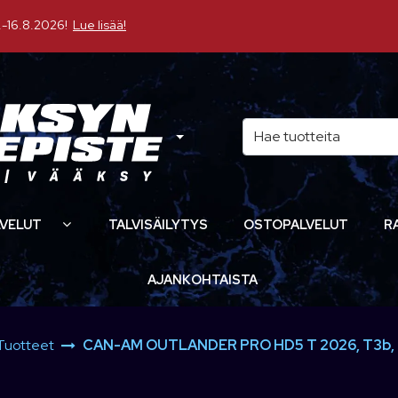
16.8.2026!
Lue lisää!
VELUT
TALVISÄILYTYS
OSTOPALVELUT
R
AJANKOHTAISTA
Tuotteet
CAN-AM OUTLANDER PRO HD5 T 2026, T3b, m