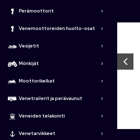
Perämoottorit
Venemoottoreiden huolto-osat
Vesijetit
Mönkijät
Moottorikelkat
Venetrailerit ja perävaunut
Veneiden telakointi
Venetarvikkeet