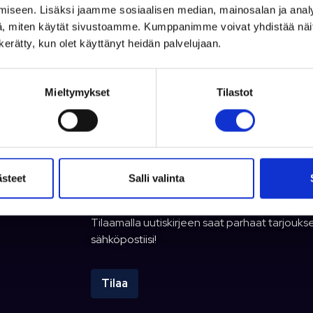
varastossa
iseen. Lisäksi jaamme sosiaalisen median, mainosalan ja analy
€
22,00 €
, miten käytät sivustoamme. Kumppanimme voivat yhdistää näitä t
79,00 €
Lisää koriin
Lisää koriin
Li
n kerätty, kun olet käyttänyt heidän palvelujaan.
Mieltymykset
Tilastot
ästeet
Salli valinta
Tilaa uutiskirjeemme
Tilaamalla uutiskirjeen saat parhaat tarjoukse
sähköpostiisi!
Tilaa