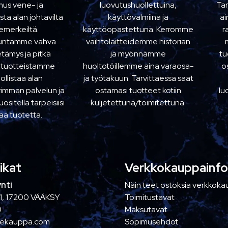
us vene- ja
luovutushuollettuina,
Ta
sta alan johtavilta
käyttövalmiina ja
ai
emerkeiltä.
käyttöopastettuna. Kerromme
r
kuntamme vahva
vaihtolaitteidemme historian
etämys ja pitkä
ja myönnämme
tu
 tuotteistamme
huoltotöillemme aina varaosa-
o
llistaa alan
ja työtakuun. Tarvittaessa saat
imman palvelun ja
ostamasi tuotteet kotiin
lu
sitella tarpeisiisi
kuljetettuna/toimitettuna.
aa tuotetta.
ikat
Verkkokauppainfo
nti
Näin teet ostoksia verkkok
1, 17200 VÄÄKSY
Toimitustavat
0
Maksutavat
nekauppa.com
Sopimusehdot