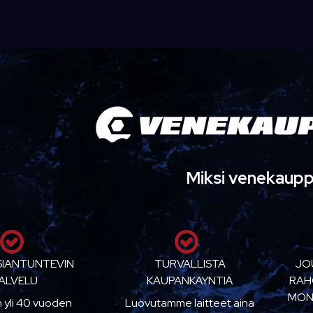
Miksi venekaup
SIANTUNTEVIN
TURVALLISTA
JO
ALVELU
KAUPANKÄYNTIÄ
RAH
MON
n yli 40 vuoden
Luovutamme laitteet aina