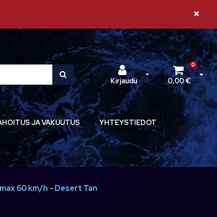
Sulje il
0
Avaa kirjautuminen
Avaa 
Kirjaudu
0,00 €
AHOITUS JA VAKUUTUS
YHTEYSTIEDOT
ax 60 km/h - Desert Tan