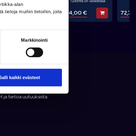
Tuotetta on varastossa
tiikka-alan
159,00 €
72,71 
54,00 €
ietoja muihin tietoihin, joita
Lisää koriin
Lisää koriin
sää koriin
Markkinointi
Salli kaikki evästeet
t ja tietoa uutuuksista