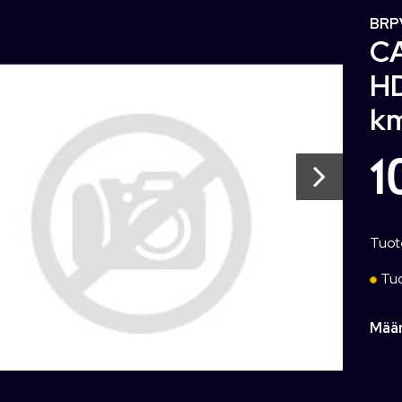
BRP
C
HD
km
1
Tuot
Tuo
Mää