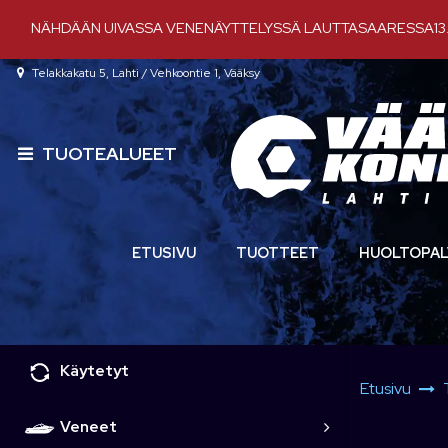
Siirry pääsisältöön
NÄHDÄÄN UIVASSA VENENÄYTTELYSSÄ LAUTTASAARESSA13.-
Telakkakatu 5, Lahti / Vehkoontie 1, Vääksy
TUOTEALUEET
ETUSIVU
TUOTTEET
HUOLTOPAL
Käytetyt
Etusivu
Veneet