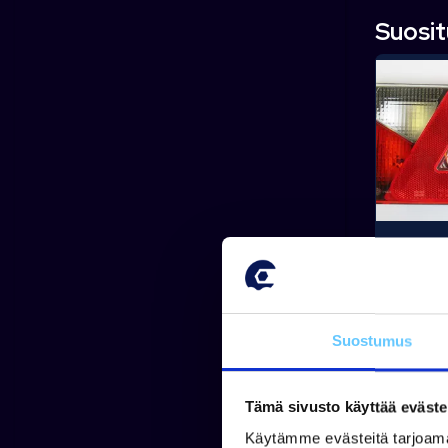
Suosi
MAJAVA
TAKAVA
sumu&pak
nap.liitin,
Suostumus
Tämä sivusto käyttää eväste
Tuotetta 
Käytämme evästeitä tarjoama