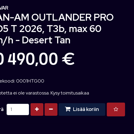
VAR
AN-AM OUTLANDER PRO
5 T 2026, T3b, max 60
/h - Desert Tan
0 490,00 €
ekoodi: 0001HTG00
tetta ei ole varastossa. Kysy toimitusaikaa
Kasvata määrää
Vähennä määrää
rä
Lisää koriin