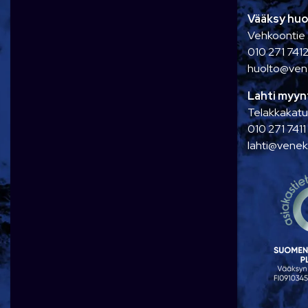
Vääksy huo
Vehkoontie
010 271 741
huolto@ve
Lahti myynt
Telakkakatu
010 271 7411
lahti@vene