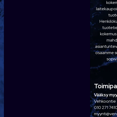
kokem
laitekaupoi
tuot
Henkilö
tuoteti
kokemus
mahdo
asiantuntev
osaamme suo
sopiv
Toimipa
Vääksy myy
Vehkoontie 
010 271 741
myynti@ve