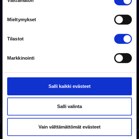
Välttämätön
u
o
Tilaa
s
Mieltymykset
t
u
m
Tilastot
u
k
Markkinointi
s
e
n
v
Salli kaikki evästeet
a
l
i
Salli valinta
n
t
Vain välttämättömät evästeet
a
Miksi venekauppa.com?