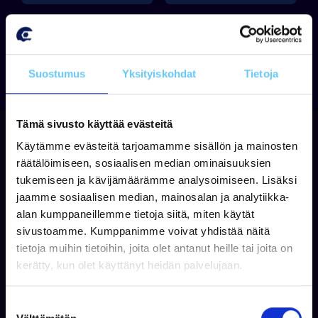
Suostumus
Yksityiskohdat
Tietoja
Tämä sivusto käyttää evästeitä
Käytämme evästeitä tarjoamamme sisällön ja mainosten
räätälöimiseen, sosiaalisen median ominaisuuksien
tukemiseen ja kävijämäärämme analysoimiseen. Lisäksi
jaamme sosiaalisen median, mainosalan ja analytiikka-
alan kumppaneillemme tietoja siitä, miten käytät
sivustoamme. Kumppanimme voivat yhdistää näitä
tietoja muihin tietoihin, joita olet antanut heille tai joita on
Tilaa uutiskirjeemme
kerätty, kun olet käyttänyt heidän palvelujaan.
Tilaamalla uutiskirjeen saat parhaat tarjoukset
ja tietoa uutuuksista sähköpostiisi!
S