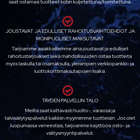
saat ostamasi tuotteet kotiin kuljetettuna/toimitettuna.
JOUSTAVAT JA EDULLISET RAHOITUSVAIHTOEHDOT JA
MONIPUOLISET MAKSUTAVAT
Tarjoamme asiakkaillemme aina joustavat ja edulliset
rahoitustarjoukset sekä mahdollisuuden ostaa tuotteita
myös laskulla tai osamaksulla, yleisimpien verkkopankki- ja
luottokorttimaksutapojen lisäksi.
TÄYDEN PALVELUN TALO
Meiltä saat kattavasti huolto-, varaosa ja
talvisäilytyspalvelut kaikkiin myymiimme tuotteisiin. Jos olet
luopumassa veneestäsi, tarjoamme käyttöösi osto- ja
välitysmyyntipalvelut.