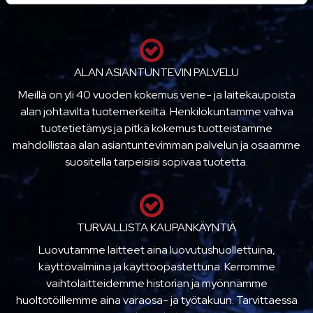
ALAN ASIANTUNTEVIN PALVELU
Meillä on yli 40 vuoden kokemus vene- ja laitekaupoista
alan johtavilta tuotemerkeiltä. Henkilökuntamme vahva
tuotetietämys ja pitkä kokemus tuotteistamme
mahdollistaa alan asiantuntevimman palvelun ja osaamme
suositella tarpeisiisi sopivaa tuotetta.
TURVALLISTA KAUPANKÄYNTIÄ
Luovutamme laitteet aina luovutushuollettuina,
käyttövalmiina ja käyttöopastettuna. Kerromme
vaihtolaitteidemme historian ja myönnämme
huoltotöillemme aina varaosa- ja työtakuun. Tarvittaessa