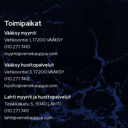
Toimipaikat
Vääksy myynti
Vehkoontie 1, 17200 VÄÄKSY
010 271 7410
myynti@venekauppa.com
Vääksy huoltopalvelut
Vehkoontie 3, 17200 VÄÄKSY
010 271 7412
huolto@venekauppa.com
Lahti myynti ja huoltopalvelut
Telakkakatu 5, 15140 LAHTI
010 271 7411
lahti@venekauppa.com