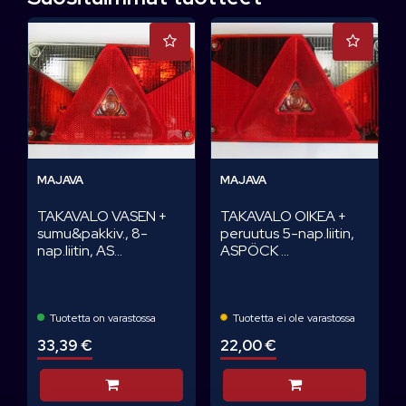
MAJAVA
MAJAVA
TAKAVALO VASEN +
TAKAVALO OIKEA +
sumu&pakkiv., 8-
peruutus 5-nap.liitin,
nap.liitin, AS...
ASPÖCK ...
Tuotetta on varastossa
Tuotetta ei ole varastossa
33,39 €
22,00 €
Lisää koriin
Lisää koriin