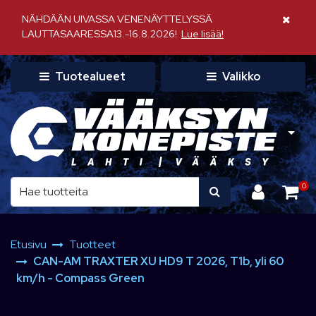
Siirry pääsisältöön
NÄHDÄÄN UIVASSA VENENÄYTTELYSSÄ
Sulje il
LAUTTASAARESSA13.-16.8.2026!
Lue lisää!
Tuotealueet
Valikko
0
Etusivu
Tuotteet
CAN-AM TRAXTER XU HD9 T 2026, T1b, yli 60
km/h - Compass Green