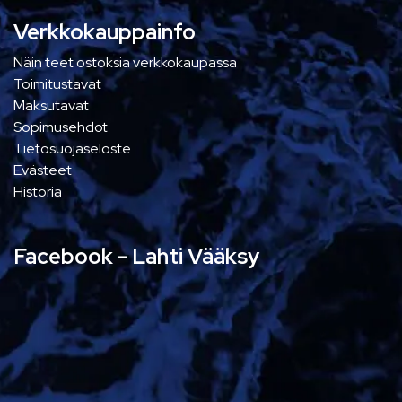
Verkkokauppainfo
Näin teet ostoksia verkkokaupassa
Toimitustavat
Maksutavat
Sopimusehdot
Tietosuojaseloste
Evästeet
Historia
Facebook - Lahti Vääksy