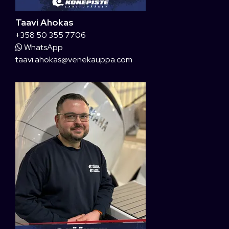
Taavi Ahokas
+358 50 355 7706
WhatsApp
taavi.ahokas@venekauppa.com