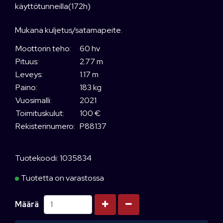
käyttötunneilla(172h)
Mukana kuljetus/satamapeite.
Moottorin teho:
60 hv
Pituus:
2.77 m
Leveys:
1.17 m
Paino:
183 kg
Vuosimalli:
2021
Toimituskulut:
100 €
Rekisterinumero:
P88137
Tuotekoodi: 1035834
Tuotetta on varastossa
Kasvata määrää
Vähennä määrää
Määrä