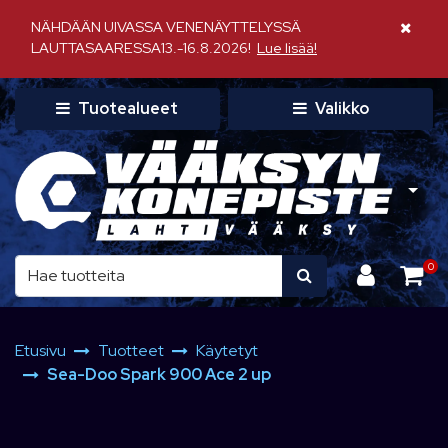
Siirry pääsisältöön
NÄHDÄÄN UIVASSA VENENÄYTTELYSSÄ
Sulje il
LAUTTASAARESSA13.-16.8.2026!
Lue lisää!
Tuotealueet
Valikko
0
Etusivu
Tuotteet
Käytetyt
Sea-Doo Spark 900 Ace 2 up