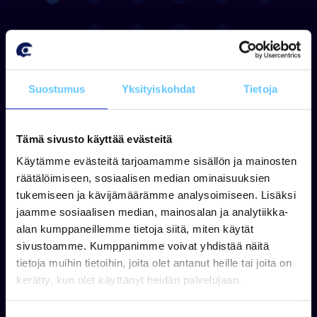
Kysy lisää
Suostumus
Yksityiskohdat
Tietoja
Tämä sivusto käyttää evästeitä
Käytämme evästeitä tarjoamamme sisällön ja mainosten
räätälöimiseen, sosiaalisen median ominaisuuksien
tukemiseen ja kävijämäärämme analysoimiseen. Lisäksi
jaamme sosiaalisen median, mainosalan ja analytiikka-
alan kumppaneillemme tietoja siitä, miten käytät
sivustoamme. Kumppanimme voivat yhdistää näitä
tietoja muihin tietoihin, joita olet antanut heille tai joita on
kerätty, kun olet käyttänyt heidän palvelujaan.