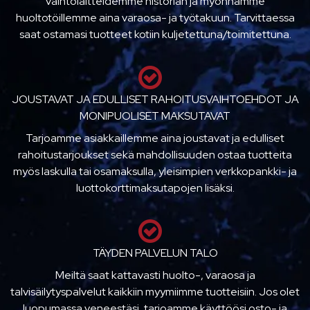
vaihtolaitteidemme historian ja myönnämme
huoltotöillemme aina varaosa- ja työtakuun. Tarvittaessa
saat ostamasi tuotteet kotiin kuljetettuna/toimitettuna.
JOUSTAVAT JA EDULLISET RAHOITUSVAIHTOEHDOT JA
MONIPUOLISET MAKSUTAVAT
Tarjoamme asiakkaillemme aina joustavat ja edulliset
rahoitustarjoukset sekä mahdollisuuden ostaa tuotteita
myös laskulla tai osamaksulla, yleisimpien verkkopankki- ja
luottokorttimaksutapojen lisäksi.
TÄYDEN PALVELUN TALO
Meiltä saat kattavasti huolto-, varaosa ja
talvisäilytyspalvelut kaikkiin myymiimme tuotteisiin. Jos olet
luopumassa veneestäsi, tarjoamme käyttöösi osto- ja