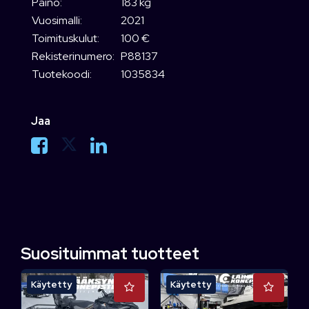
Paino:
183 kg
Vuosimalli:
2021
Toimituskulut:
100 €
Rekisterinumero:
P88137
Tuotekoodi:
1035834
Jaa
Suosituimmat tuotteet
Käytetty
Käytetty