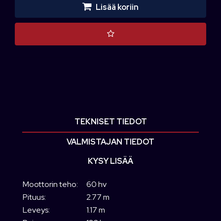
Lisää koriin
TEKNISET TIEDOT
VALMISTAJAN TIEDOT
KYSY LISÄÄ
Moottorin teho:
60 hv
Pituus:
2.77 m
Leveys:
1.17 m