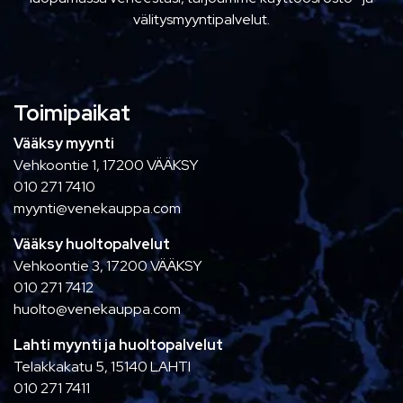
välitysmyyntipalvelut.
Toimipaikat
Vääksy myynti
Vehkoontie 1, 17200 VÄÄKSY
010 271 7410
myynti@venekauppa.com
Vääksy huoltopalvelut
Vehkoontie 3, 17200 VÄÄKSY
010 271 7412
huolto@venekauppa.com
Lahti myynti ja huoltopalvelut
Telakkakatu 5, 15140 LAHTI
010 271 7411