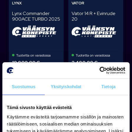
LYNX
VATOR
Lynx Commander
Vator 14 R + Evinrude
900ACE TURBO 2025
20
Tuotetta on varastossa
Tuotetta on varastossa
19 900,00 €
2 490,00 €
Tarjouspyyntö
Tarjouspyyntö
Suostumus
Yksityiskohdat
Tietoja
Tämä sivusto käyttää evästeitä
Käytämme evästeitä tarjoamamme sisällön ja mainosten
räätälöimiseen, sosiaalisen median ominaisuuksien
tukemiseen ja kävijämäärämme analysoimiseen. Lisäksi