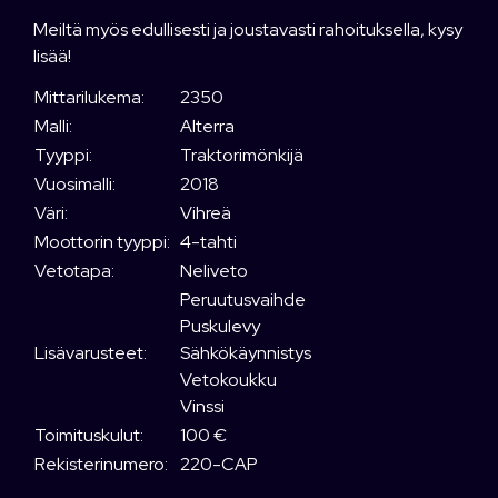
Meiltä myös edullisesti ja joustavasti rahoituksella, kysy
lisää!
Mittarilukema:
2350
Malli:
Alterra
Tyyppi:
Traktorimönkijä
Vuosimalli:
2018
Väri:
Vihreä
Moottorin tyyppi:
4-tahti
Vetotapa:
Neliveto
Peruutusvaihde
Puskulevy
Lisävarusteet:
Sähkökäynnistys
Vetokoukku
Vinssi
Toimituskulut:
100 €
Rekisterinumero:
220-CAP