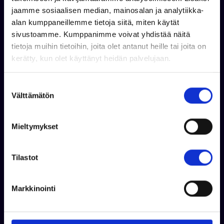
Kysy lisää
jaamme sosiaalisen median, mainosalan ja analytiikka-
alan kumppaneillemme tietoja siitä, miten käytät
sivustoamme. Kumppanimme voivat yhdistää näitä
tietoja muihin tietoihin, joita olet antanut heille tai joita on
kerätty, kun olet käyttänyt heidän palvelujaan.
S
Välttämätön
u
o
s
Mieltymykset
t
u
m
Tilastot
u
Jouni Korhonen
k
Markkinointi
+358 44 326 0989
s
WhatsApp
e
jouni.korhonen@venekauppa.com
n