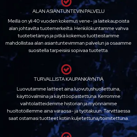
ALAN ASIANTUNTEVIN PALVELU
Meillä on yli 40 vuoden kokemus vene- ja laitekaupoista
alan johtavilta tuotemerkeiltä. Henkilökuntamme vahva
tuotetietämys ja pitkä kokemus tuotteistamme
mahdollistaa alan asiantuntevimman palvelun ja osaamme
suositella tarpeisiisi sopivaa tuotetta.
TURVALLISTA KAUPANKÄYNTIÄ
Luovutamme laitteet aina luovutushuollettuina,
käyttövalmiina ja käyttöopastettuna. Kerromme
vaihtolaitteidemme historian ja myönnämme
huoltotöillemme aina varaosa- ja työtakuun. Tarvittaessa
saat ostamasi tuotteet kotiin kuljetettuna/toimitettuna.