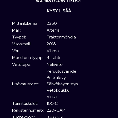
VALMISTAJAN TIEDOT
KYSY LISÄÄ
Mittarilukema:
2350
Malli:
Alterra
Tyyppi:
Traktorimönkijä
Vuosimalli:
2018
Väri:
Vihreä
Moottorin tyyppi:
4-tahti
Vetotapa:
Neliveto
Peruutusvaihde
Puskulevy
Lisävarusteet:
Sähkökäynnistys
Vetokoukku
Vinssi
Toimituskulut:
100 €
Rekisterinumero:
220-CAP
Tuotekoodi:
3387651