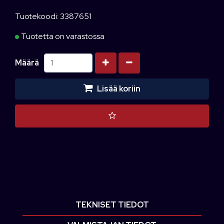
Tuotekoodi: 3387651
Tuotetta on varastossa
Kasvata määrää
Vähennä määrää
Määrä
Lisää koriin
TEKNISET TIEDOT