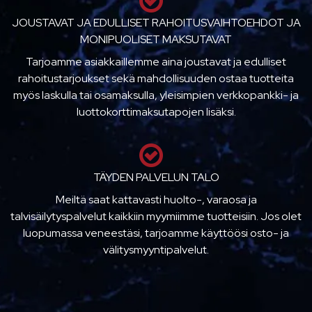
JOUSTAVAT JA EDULLISET RAHOITUSVAIHTOEHDOT JA
MONIPUOLISET MAKSUTAVAT
Tarjoamme asiakkaillemme aina joustavat ja edulliset
rahoitustarjoukset sekä mahdollisuuden ostaa tuotteita
myös laskulla tai osamaksulla, yleisimpien verkkopankki- ja
luottokorttimaksutapojen lisäksi.
TÄYDEN PALVELUN TALO
Meiltä saat kattavasti huolto-, varaosa ja
talvisäilytyspalvelut kaikkiin myymiimme tuotteisiin. Jos olet
luopumassa veneestäsi, tarjoamme käyttöösi osto- ja
välitysmyyntipalvelut.