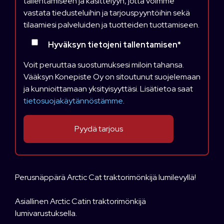
tallentamiseen ja käsittelyyn, jotta voimme
vastata tiedusteluihin ja tarjouspyyntöihin sekä
tilaamiesi palveluiden ja tuotteiden tuottamiseen.
Hyväksyn tietojeni tallentamisen
*
Voit peruuttaa suostumuksesi miloin tahansa.
Vääksyn Konepiste Oy on sitoutunut suojelemaan
ja kunnioittamaan yksityisyyttäsi. Lisätietoa saat
tietosuojakäytännöstämme
.
Perusnäppärä Arctic Cat traktorimönkijä lumilevyllä!
Asiallinen Arctic Catin traktorimönkijä
lumivarustuksella.