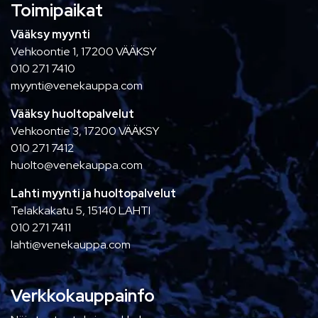
Toimipaikat
Vääksy myynti
Vehkoontie 1, 17200 VÄÄKSY
010 271 7410
myynti@venekauppa.com
Vääksy huoltopalvelut
Vehkoontie 3, 17200 VÄÄKSY
010 271 7412
huolto@venekauppa.com
Lahti myynti ja huoltopalvelut
Telakkakatu 5, 15140 LAHTI
010 271 7411
lahti@venekauppa.com
Verkkokauppainfo