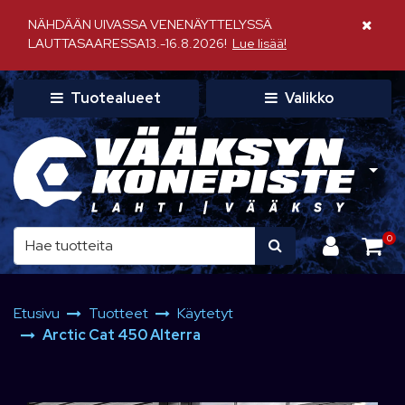
Siirry pääsisältöön
NÄHDÄÄN UIVASSA VENENÄYTTELYSSÄ
Sulje il
LAUTTASAARESSA13.-16.8.2026!
Lue lisää!
Tuotealueet
Valikko
0
Etusivu
Tuotteet
Käytetyt
Arctic Cat 450 Alterra