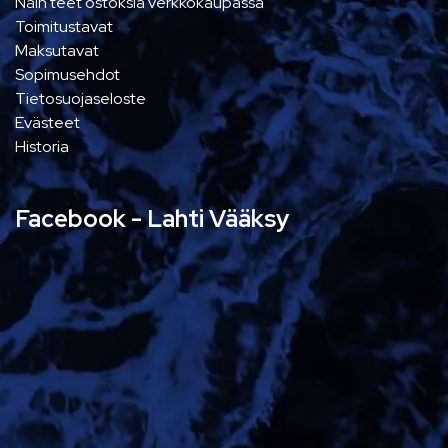
Näin teet ostoksia verkkokaupassa
Toimitustavat
Maksutavat
Sopimusehdot
Tietosuojaseloste
Evästeet
Historia
Facebook - Lahti Vääksy