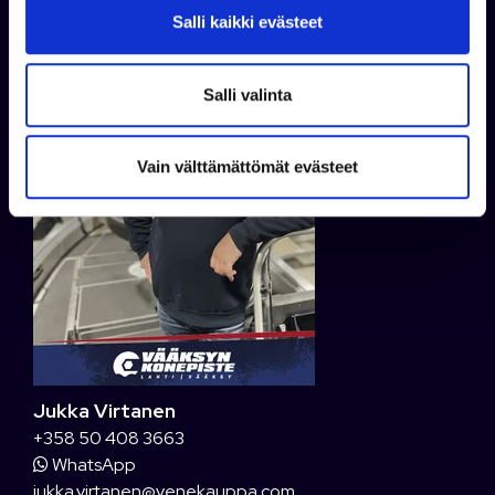
v
Salli kaikki evästeet
a
l
i
Salli valinta
n
t
Vain välttämättömät evästeet
a
Jukka Virtanen
+358 50 408 3663
WhatsApp
jukka.virtanen@venekauppa.com