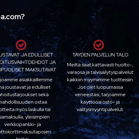
pa.com?
USTAVAT JA EDULLISET
TÄYDEN PALVELUN TALO
OITUSVAIHTOEHDOT JA
Meiltä saat kattavasti huolto-,
IPUOLISET MAKSUTAVAT
varaosa ja talvisäilytyspalvelut
rjoamme asiakkaillemme
kaikkiin myymiimme tuotteisiin.
na joustavat ja edulliset
Jos olet luopumassa
ahoitustarjoukset sekä
veneestäsi, tarjoamme
mahdollisuuden ostaa
käyttöösi osto- ja
otteita myös laskulla tai
välitysmyyntipalvelut.
samaksulla, yleisimpien
verkkopankki- ja
ottokorttimaksutapojen