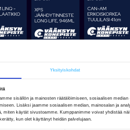
 LINQ -
CAN-AM
XPS
LAATIKKO
ERIKOISKORKEA
JÄÄHDYTINNESTE
TUULILASI 41cm
LONG LIFE, 946ML
ei ole
Tuotetta ei ole
Tuotetta on varastossa
varastossa
14,90 €
€
149,01 €
Lisää koriin
Lisää koriin
Li
Yksityiskohdat
itä
mme sisällön ja mainosten räätälöimiseen, sosiaalisen median
iseen. Lisäksi jaamme sosiaalisen median, mainosalan ja analy
isää
, miten käytät sivustoamme. Kumppanimme voivat yhdistää näitä t
n kerätty, kun olet käyttänyt heidän palvelujaan.