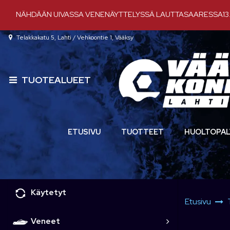
Siirry pääsisältöön
NÄHDÄÄN UIVASSA VENENÄYTTELYSSÄ LAUTTASAARESSA13.-
Telakkakatu 5, Lahti / Vehkoontie 1, Vääksy
TUOTEALUEET
ETUSIVU
TUOTTEET
HUOLTOPAL
Käytetyt
Etusivu
Veneet