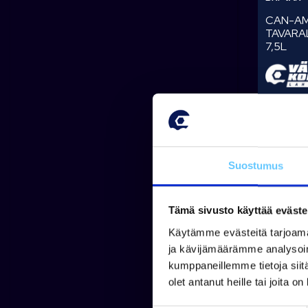
CAN-AM
TAVARA
7,5L
Tuotetta 
varastossa
79,00 
Suostumus
Tämä sivusto käyttää eväste
Käytämme evästeitä tarjoama
ja kävijämäärämme analysoim
Kysy l
kumppaneillemme tietoja siitä
olet antanut heille tai joita o