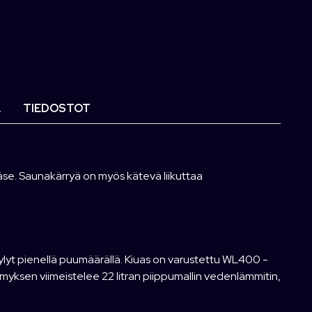
Ä
TIEDOSTOT
se. Saunakärryä on myös kätevä liikuttaa
ylyt pienellä puumäärällä. Kiuas on varustettu WL400 -
myksen viimeistelee 22 litran piippumallin vedenlämmitin,