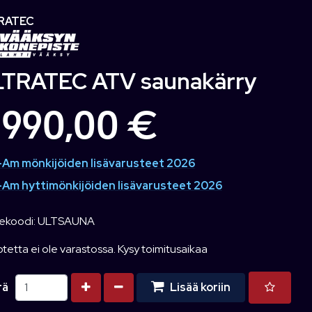
RATEC
TRATEC ATV saunakärry
 990,00 €
Am mönkijöiden lisävarusteet 2026
Am hyttimönkijöiden lisävarusteet 2026
ekoodi: ULTSAUNA
tetta ei ole varastossa. Kysy toimitusaikaa
Kasvata määrää
Vähennä määrää
rä
Lisää koriin