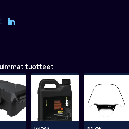
tuimmat tuotteet
BRPVAR
BRPVAR