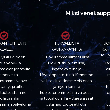
Miksi venekaup
SIANTUNTEVIN
TURVALLISTA
JO
ALVELU
KAUPANKÄYNTIÄ
RAH
MON
n yli 40 vuoden
Luovutamme laitteet aina
us vene- ja
luovutushuollettuina,
Ta
sta alan johtavilta
käyttövalmiina ja
ai
emerkeiltä.
käyttöopastettuna. Kerromme
r
kuntamme vahva
vaihtolaitteidemme historian
etämys ja pitkä
ja myönnämme
tu
 tuotteistamme
huoltotöillemme aina varaosa-
o
llistaa alan
ja työtakuun. Tarvittaessa saat
imman palvelun ja
ostamasi tuotteet kotiin
lu