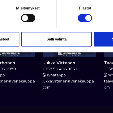
Mieltymykset
Tilastot
ästeet
Salli valinta
orhonen
Jukka Virtanen
Taa
326 0989
+358 50 408 3663
+358
App
WhatsApp
Wh
rhonen@venekauppa
jukka.virtanen@venekauppa.
taav
com
om