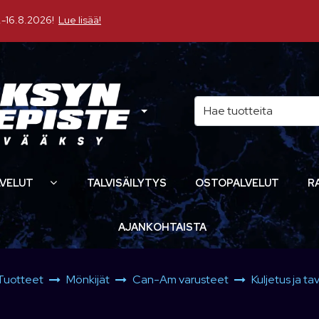
16.8.2026!
Lue lisää!
VELUT
TALVISÄILYTYS
OSTOPALVELUT
R
AJANKOHTAISTA
Tuotteet
Mönkijät
Can-Am varusteet
Kuljetus ja ta