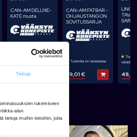
LINQ-
CAN-AM FATBAR -
CAN-AM DELUXE-
TAVAR
OHJAUSTANGON
KATE musta
SARJ
SOVITUSSARJA
Tuotetta ei ole
Tuotett
varastossa
Tuotetta on varastossa
varastoss
39,01 €
319,00 €
49,0
Lisää koriin
Lisää koriin
sää koriin
Tietoja
 ominaisuuksien tukemiseen
tiikka-alan
ietoja muihin tietoihin, joita