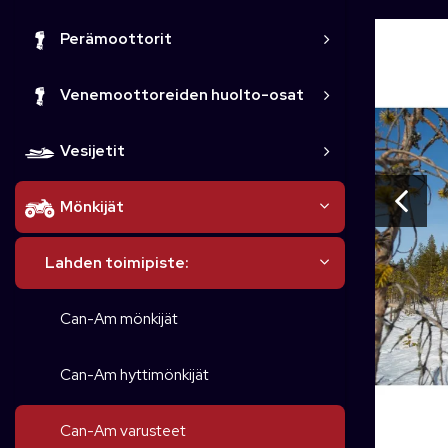
Perämoottorit
Venemoottoreiden huolto-osat
Vesijetit
Mönkijät
Lahden toimipiste:
Can-Am mönkijät
Can-Am hyttimönkijät
Can-Am varusteet