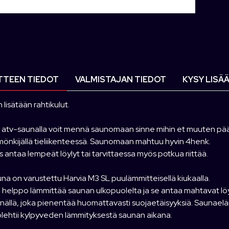
TEEN TIEDOT
VALMISTAJAN TIEDOT
KYSY LISÄ
n lisätään rahtikulut.
c atv-saunalla voit mennä saunomaan sinne mihin et muuten pää
mönkijällä tieliikenteessä. Saunomaan mahtuu hyvin 4henk.
 antaa lempeät löylyt tai tarvittaessa myös potkua riittää.
a on varustettu Harvia M3 SL puulämmitteisellä kiukaalla.
 helppo lämmittää saunan ulkopuolelta ja se antaa mahtavat lö
nällä, joka pienentää huomattavasti suojaetäisyyksiä. Saunaelä
olehtii kylpyveden lämmityksestä saunan aikana.