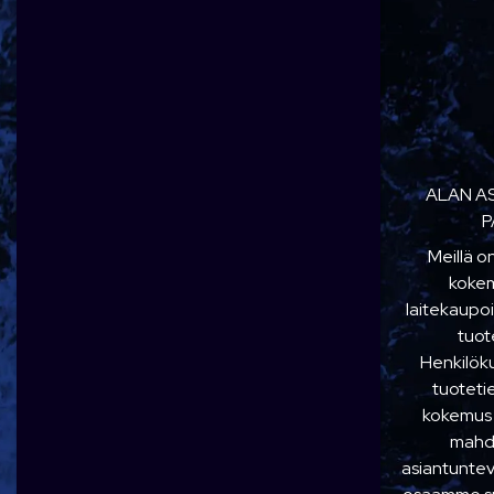
ALAN A
P
Meillä o
kokem
laitekaupoi
tuot
Henkilö
tuoteti
kokemus
mahdo
asiantuntev