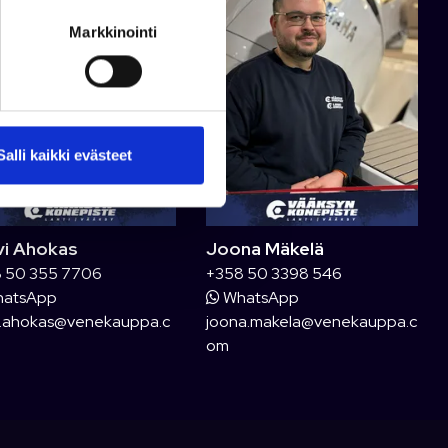
Markkinointi
Salli kaikki evästeet
vi Ahokas
Joona Mäkelä
 50 355 7706
+358 50 3398 546
atsApp
WhatsApp
i.ahokas@venekauppa.c
joona.makela@venekauppa.c
om