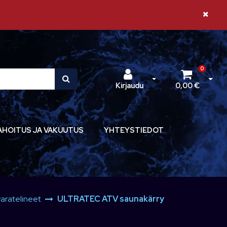
Sulje il
0
Avaa kirjautuminen
Avaa 
Kirjaudu
0,00 €
AHOITUS JA VAKUUTUS
YHTEYSTIEDOT
varatelineet
ULTRATEC ATV saunakärry