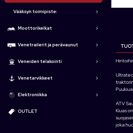
Vääksyn toimipiste:
Moottorikelkat
Venetrailerit ja perävaunut
TUOT
Hintoihi
Veneiden telakointi
Ultrate
Venetarvikkeet
traktori
Puukiuas
Elektroniikka
ATV Saun
Kiuas on
OUTLET
suojasei
joka hu