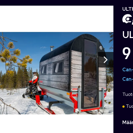
ULT
UL
9
Can-
Can-
Tuot
Tuo
Mää