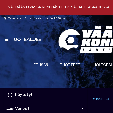
Siirry pääsisältöön
NÄHDÄÄN UIVASSA VENENÄYTTELYSSÄ LAUTTASAARESSA13.-
Telakkakatu 5, Lahti / Vehkoontie 1, Vääksy
TUOTEALUEET
ETUSIVU
TUOTTEET
HUOLTOPAL
Käytetyt
Etusivu
Veneet