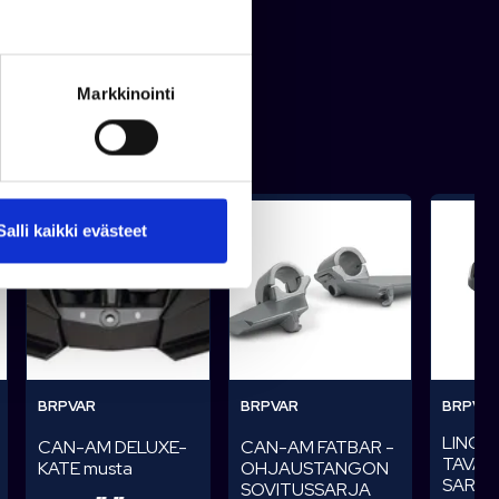
Markkinointi
Salli kaikki evästeet
BRPVAR
BRPVAR
BRPVA
LINQ-
CAN-AM FATBAR -
CAN-AM DELUXE-
TAVAR
OHJAUSTANGON
KATE musta
SARJ
SOVITUSSARJA