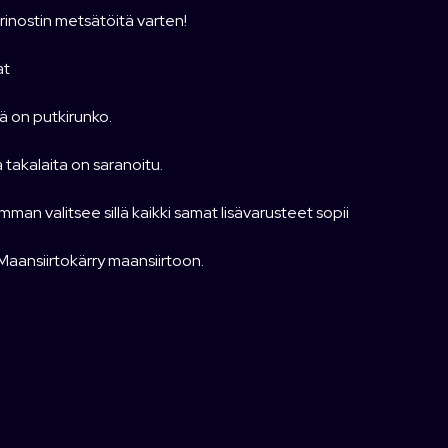
rinostin metsätöitä varten!
at
ä on putkirunko.
takalaita on saranoitu.
man valitsee sillä kaikki samat lisävarusteet sopii
aansiirtokärry maansiirtoon.