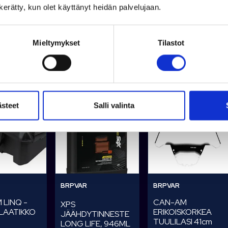
n kerätty, kun olet käyttänyt heidän palvelujaan.
Mieltymykset
Tilastot
tuimmat tuotteet
ästeet
Salli valinta
BRPVAR
BRPVAR
 LINQ -
CAN-AM
XPS
LAATIKKO
ERIKOISKORKEA
JÄÄHDYTINNESTE
TUULILASI 41cm
LONG LIFE, 946ML