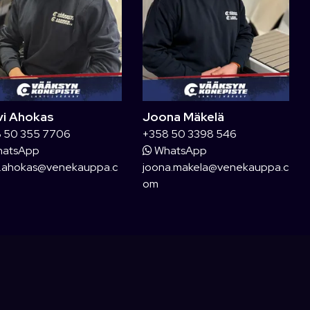
vi Ahokas
Joona Mäkelä
 50 355 7706
+358 50 3398 546
atsApp
WhatsApp
i.ahokas@venekauppa.c
joona.makela@venekauppa.c
om