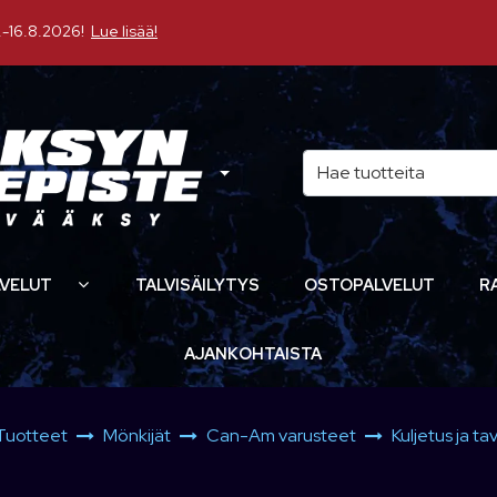
16.8.2026!
Lue lisää!
VELUT
TALVISÄILYTYS
OSTOPALVELUT
R
AJANKOHTAISTA
Tuotteet
Mönkijät
Can-Am varusteet
Kuljetus ja ta