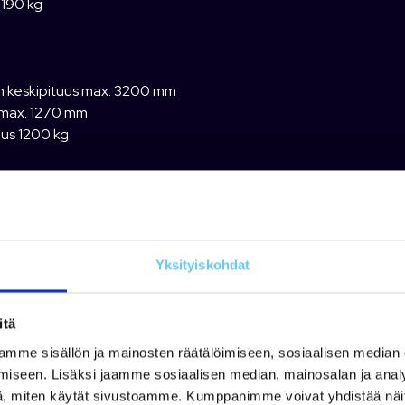
 190 kg
 keskipituus max. 3200 mm
max. 1270 mm
us 1200 kg
e
 kuumasinkitty / polttomaalattu
matalapaine maastorenkaat
Yksityiskohdat
ijalka
itä
mme sisällön ja mainosten räätälöimiseen, sosiaalisen median
iseen. Lisäksi jaamme sosiaalisen median, mainosalan ja analy
, miten käytät sivustoamme. Kumppanimme voivat yhdistää näitä t