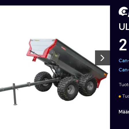
UL
2
Can-
Can-
Tuot
Tuo
Mää