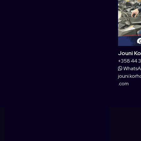
Jouni K
+358 44 
Whats
jouni.ko
.com