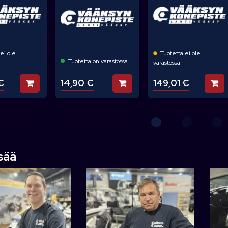
ei ole
Tuotetta ei ole
Tuotetta on varastossa
varastossa
14,90 €
€
149,01 €
Lisää koriin
Lisää koriin
Li
isää