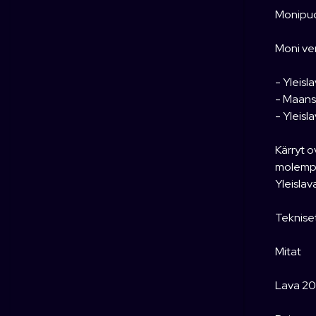
Monipuol
Moni ver
- Yleisl
- Maans
- Yleisl
Kärryt o
molempi
Yleisla
Teknise
Mitat
Lava 20