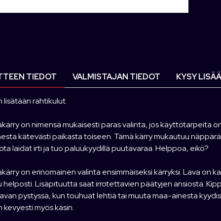
TEEN TIEDOT
VALMISTAJAN TIEDOT
KYSY LISÄ
n lisätään rahtikulut.
akärry on nimensä mukaisesti paras valinta, jos käyttötarpeita on
esta kätevästi paikasta toiseen. Tämä kärry mukautuu näppär
ota laidat irti ja tuo paluukyydillä puutavaraa. Helppoa, eikö?
akärry on erinomainen valinta ensimmäiseksi kärryksi. Lava on kak
 helposti. Lisäpituutta saat irrotettavien päätyjen ansiosta. Ki
lavan pystyssä, kun touhuat lehtiä tai muuta maa-ainesta kyydist
 kevyesti myös käsin.