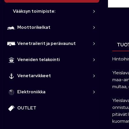
Vääksyn toimipiste:
Moottorikelkat
Venetrailerit ja perävaunut
TUOT
Hintoihi
Veneiden telakointi
Yleislav
Venetarvikkeet
maa-ain
multaa, 
Elektroniikka
Yleislav
onnistuu
OUTLET
pitävät 
kuorman