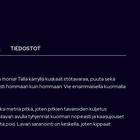
Ä
TIEDOSTOT
 monia! Tällä kärryllä kuskaat irtotavaraa, puuta sekä
ästi hommaan kuin hommaan. Vie ensimmäisellä kuormalla
si metriä pitkä, joten pitkien tavaroiden kuljetus
ppilavan avulla tyhjennät kuorman nopeasti ja kaasujouset
ä pois. Lavan saranointi on keskellä, joten kippaat