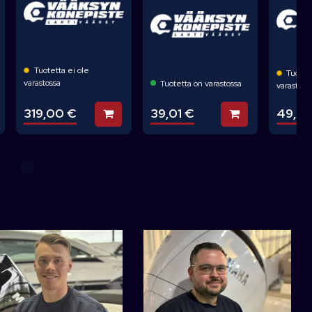
Tuotetta ei ole
Tuotett
varastossa
Tuotetta on varastossa
varastoss
39,01 €
319,00 €
49,0
Lisää koriin
Lisää koriin
sää koriin