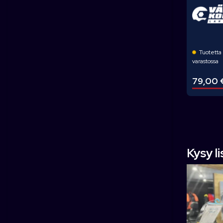
t
a
Tuotetta 
varastossa
79,00 
Kysy l