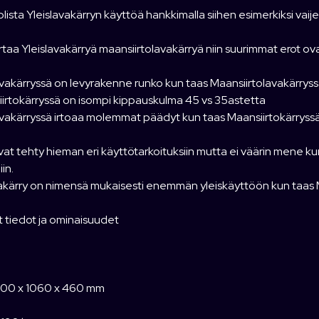
ista Yleislavakärryn käyttöä hankkimalla siihen esimerkiksi vaije
taa Yleislavakärryä maansiirtolavakärryä niin suurimmat erot ov
avakärryssä on levyrakenne runko kun taas Maansiirtolavakärryss
iirtokärryssä on isompi kippauskulma 45 vs 35astetta
avakärryssä irtoaa molemmat päädyt kun taas Maansiirtokärryssä 
vat tehty hieman eri käyttötarkoituksiin mutta ei väärin mene kum
in.
vakärry on nimensä mukaisesti enemmän yleiskäyttöön kun taas M
t tiedot ja ominaisuudet
00 x 1060 x 460 mm