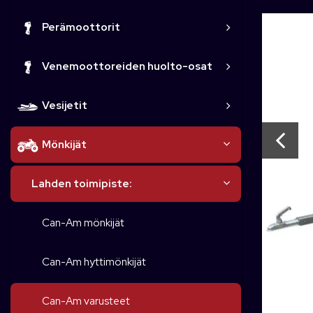
Perämoottorit
Venemoottoreiden huolto-osat
Vesijetit
Mönkijät
Lahden toimipiste:
Can-Am mönkijät
Can-Am hyttimönkijät
Can-Am varusteet