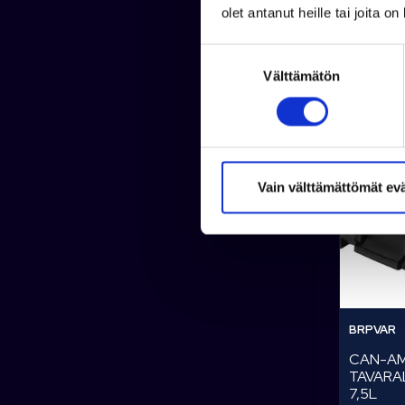
olet antanut heille tai joita o
S
Välttämätön
u
o
s
Suosi
t
u
m
Vain välttämättömät ev
u
k
s
e
n
v
BRPVAR
a
CAN-AM
l
TAVARA
i
7,5L
n