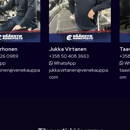
orhonen
Jukka Virtanen
Taa
326 0989
+358 50 408 3663
+358
App
WhatsApp
Wh
rhonen@venekauppa
jukka.virtanen@venekauppa.
taav
com
om