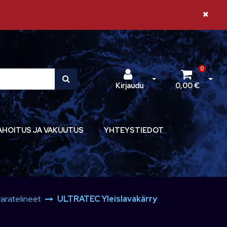
Sulje il
0
Avaa kirjautuminen
Avaa 
Kirjaudu
0,00 €
AHOITUS JA VAKUUTUS
YHTEYSTIEDOT
varatelineet
ULTRATEC Yleislavakärry