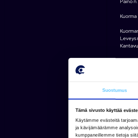
Paino n.
Kuorma
Kuorman
Leveys 
Kantavu
Rakenn
Sähkö /
Vahvat 
Suostumus
Aisantuk
Tämä sivusto käyttää eväste
Käytämme evästeitä tarjoama
Jaa
ja kävijämäärämme analysoim
kumppaneillemme tietoja siitä