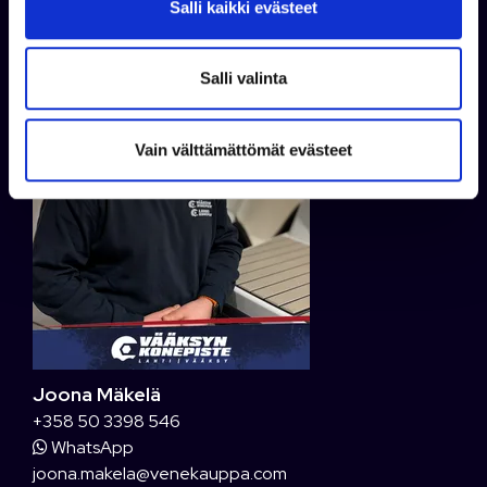
Salli kaikki evästeet
a
l
i
Salli valinta
n
t
Vain välttämättömät evästeet
a
Joona Mäkelä
+358 50 3398 546
WhatsApp
joona.makela@venekauppa.com