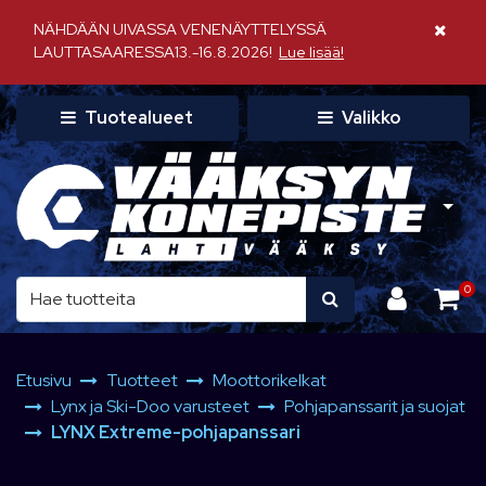
Siirry pääsisältöön
NÄHDÄÄN UIVASSA VENENÄYTTELYSSÄ
Sulje il
LAUTTASAARESSA13.-16.8.2026!
Lue lisää!
Tuotealueet
Valikko
0
Etusivu
Tuotteet
Moottorikelkat
Lynx ja Ski-Doo varusteet
Pohjapanssarit ja suojat
LYNX Extreme-pohjapanssari