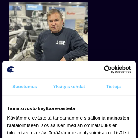
Suostumus
Yksityiskohdat
Tietoja
Jukka Virtanen
Tämä sivusto käyttää evästeitä
+358 50 408 3663
Käytämme evästeitä tarjoamamme sisällön ja mainosten
WhatsApp
räätälöimiseen, sosiaalisen median ominaisuuksien
jukka.virtanen@venekauppa.com
tukemiseen ja kävijämäärämme analysoimiseen. Lisäksi