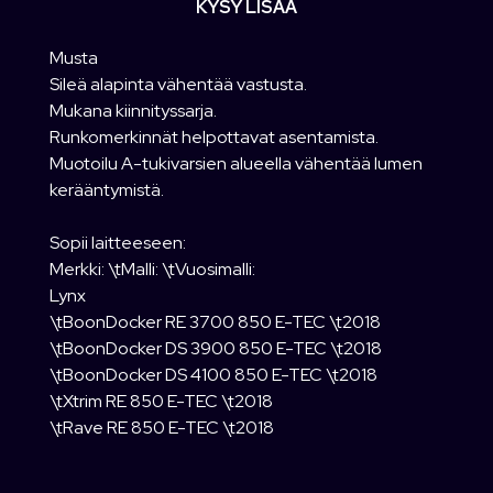
KYSY LISÄÄ
Musta
Sileä alapinta vähentää vastusta.
Mukana kiinnityssarja.
Runkomerkinnät helpottavat asentamista.
Muotoilu A-tukivarsien alueella vähentää lumen
kerääntymistä.
Sopii laitteeseen:
Merkki: \tMalli: \tVuosimalli:
Lynx
\tBoonDocker RE 3700 850 E-TEC \t2018
\tBoonDocker DS 3900 850 E-TEC \t2018
\tBoonDocker DS 4100 850 E-TEC \t2018
\tXtrim RE 850 E-TEC \t2018
\tRave RE 850 E-TEC \t2018