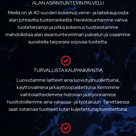
ALAN ASIANTUNTEVIN PALVELU
Meillä on yli 40 vuoden kokemus vene- ja laitekaupoista
alan johtavilta tuotemerkeiltä. Henkilökuntamme vahva
tuotetietämys ja pitkä kokemus tuotteistamme
mahdollistaa alan asiantuntevimman palvelun ja osaamme
suositella tarpeisiisi sopivaa tuotetta.
TURVALLISTA KAUPANKÄYNTIÄ
Luovutamme laitteet aina luovutushuollettuina,
käyttövalmiina ja käyttöopastettuna. Kerromme
vaihtolaitteidemme historian ja myönnämme
huoltotöillemme aina varaosa- ja työtakuun. Tarvittaessa
saat ostamasi tuotteet kotiin kuljetettuna/toimitettuna.