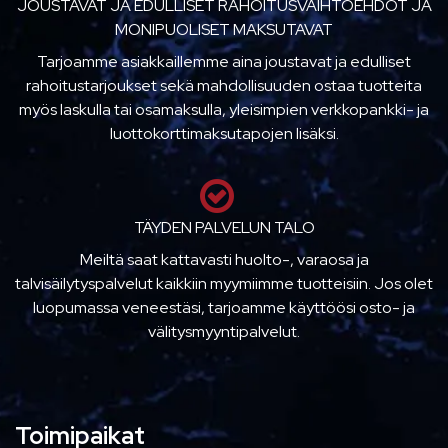
JOUSTAVAT JA EDULLISET RAHOITUSVAIHTOEHDOT JA
MONIPUOLISET MAKSUTAVAT
Tarjoamme asiakkaillemme aina joustavat ja edulliset
rahoitustarjoukset sekä mahdollisuuden ostaa tuotteita
myös laskulla tai osamaksulla, yleisimpien verkkopankki- ja
luottokorttimaksutapojen lisäksi.
TÄYDEN PALVELUN TALO
Meiltä saat kattavasti huolto-, varaosa ja
talvisäilytyspalvelut kaikkiin myymiimme tuotteisiin. Jos olet
luopumassa veneestäsi, tarjoamme käyttöösi osto- ja
välitysmyyntipalvelut.
Toimipaikat