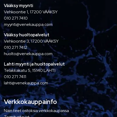
Vääksy myynti
Vehkoontie 1, 17200 VÄÄKSY
010 271 7410
myynti@venekauppa.com
Vääksy huoltopalvelut
Vehkoontie 3, 17200 VÄÄKSY
010 271 7412
huolto@venekauppa.com
Lahti myynti ja huoltopalvelut
Telakkakatu 5, 15140 LAHTI
010 271 7411
lahti@venekauppa.com
Verkkokauppainfo
Näin teet ostoksia verkkokaupassa
Toimitustavat