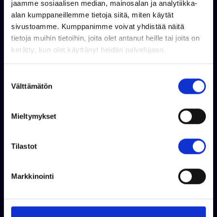
jaamme sosiaalisen median, mainosalan ja analytiikka-
alan kumppaneillemme tietoja siitä, miten käytät
sivustoamme. Kumppanimme voivat yhdistää näitä
tietoja muihin tietoihin, joita olet antanut heille tai joita on
kerätty, kun olet käyttänyt heidän palvelujaan.
S
Välttämätön
u
o
s
Mieltymykset
t
u
m
Tilastot
u
k
Taavi Ahokas
Markkinointi
s
+358 50 355 7706
e
WhatsApp
n
taavi.ahokas@venekauppa.com
v