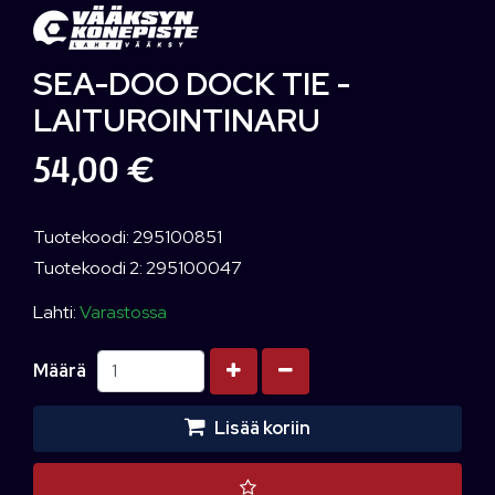
SEA-DOO DOCK TIE -
LAITUROINTINARU
54,00 €
Tuotekoodi: 295100851
Tuotekoodi 2: 295100047
Lahti:
Varastossa
Kasvata määrää
Vähennä määrää
Määrä
Lisää koriin