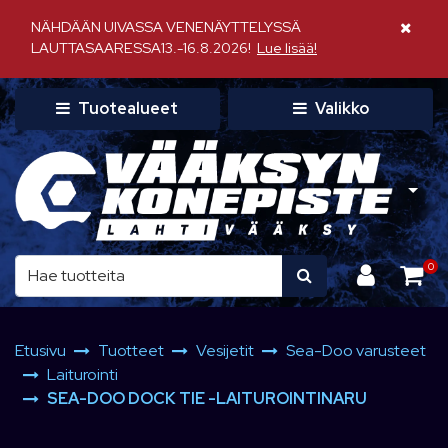
Siirry pääsisältöön
NÄHDÄÄN UIVASSA VENENÄYTTELYSSÄ
Sulje il
LAUTTASAARESSA13.-16.8.2026!
Lue lisää!
Tuotealueet
Valikko
0
Etusivu
Tuotteet
Vesijetit
Sea-Doo varusteet
Laiturointi
SEA-DOO DOCK TIE -LAITUROINTINARU