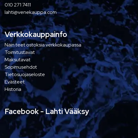
010 271 7411
lahti@venekauppa.com
Verkkokauppainfo
Näin teet ostoksia verkkokaupassa
Toimitustavat
Maksutavat
Sopimusehdot
Tietosuojaseloste
Evästeet
Historia
Facebook - Lahti Vääksy