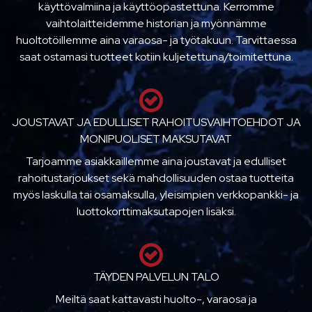
käyttövalmiina ja käyttöopastettuna. Kerromme
vaihtolaitteidemme historian ja myönnämme
huoltotöillemme aina varaosa- ja työtakuun. Tarvittaessa
saat ostamasi tuotteet kotiin kuljetettuna/toimitettuna.
JOUSTAVAT JA EDULLISET RAHOITUSVAIHTOEHDOT JA
MONIPUOLISET MAKSUTAVAT
Tarjoamme asiakkaillemme aina joustavat ja edulliset
rahoitustarjoukset sekä mahdollisuuden ostaa tuotteita
myös laskulla tai osamaksulla, yleisimpien verkkopankki- ja
luottokorttimaksutapojen lisäksi.
TÄYDEN PALVELUN TALO
Meiltä saat kattavasti huolto-, varaosa ja