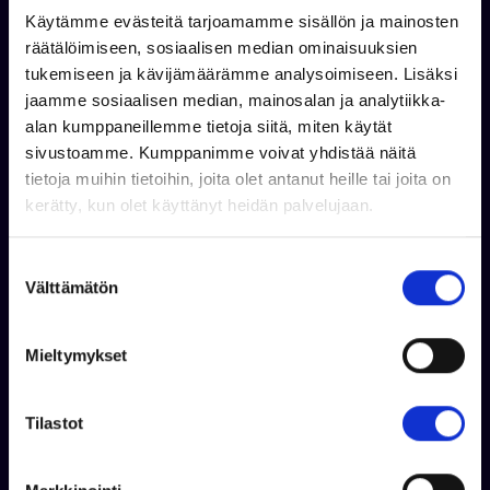
Käytämme evästeitä tarjoamamme sisällön ja mainosten
räätälöimiseen, sosiaalisen median ominaisuuksien
Jouni Korhonen
tukemiseen ja kävijämäärämme analysoimiseen. Lisäksi
+358 44 326 0989
jaamme sosiaalisen median, mainosalan ja analytiikka-
WhatsApp
alan kumppaneillemme tietoja siitä, miten käytät
jouni.korhonen@venekauppa.com
sivustoamme. Kumppanimme voivat yhdistää näitä
tietoja muihin tietoihin, joita olet antanut heille tai joita on
kerätty, kun olet käyttänyt heidän palvelujaan.
S
Välttämätön
u
o
s
Mieltymykset
t
u
m
Tilastot
u
k