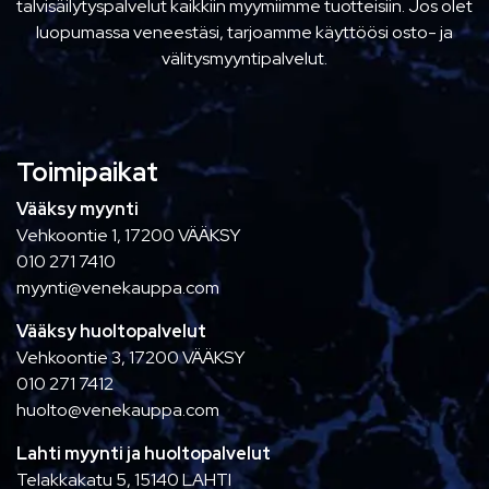
talvisäilytyspalvelut kaikkiin myymiimme tuotteisiin. Jos olet
luopumassa veneestäsi, tarjoamme käyttöösi osto- ja
välitysmyyntipalvelut.
Toimipaikat
Vääksy myynti
Vehkoontie 1, 17200 VÄÄKSY
010 271 7410
myynti@venekauppa.com
Vääksy huoltopalvelut
Vehkoontie 3, 17200 VÄÄKSY
010 271 7412
huolto@venekauppa.com
Lahti myynti ja huoltopalvelut
Telakkakatu 5, 15140 LAHTI