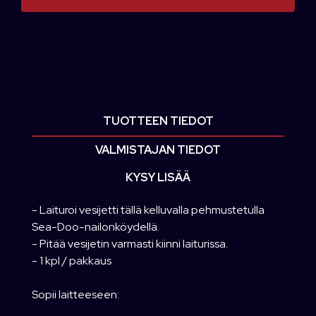
TUOTTEEN TIEDOT
VALMISTAJAN TIEDOT
KYSY LISÄÄ
- Laituroi vesijetti tällä kelluvalla pehmustetulla
Sea-Doo-nailonköydellä.
- Pitää vesijetin varmasti kiinni laiturissa.
- 1 kpl / pakkaus
Sopii laitteeseen: