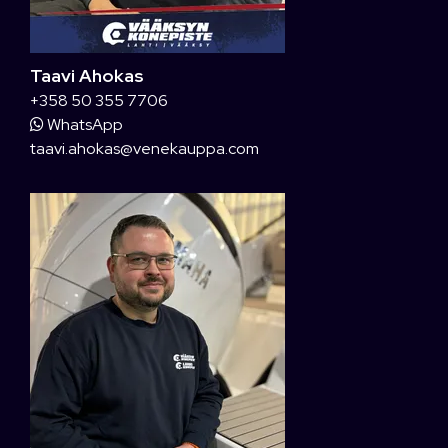
Taavi Ahokas
+358 50 355 7706
WhatsApp
taavi.ahokas@venekauppa.com