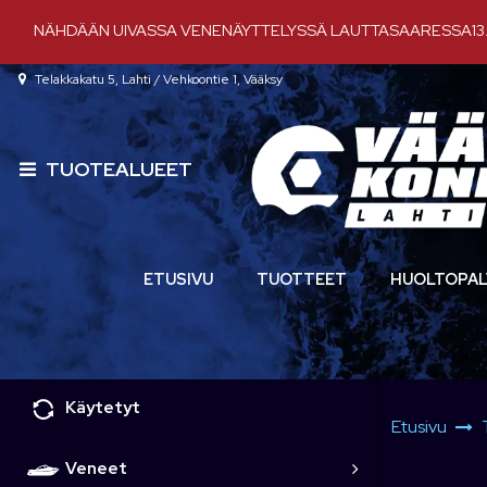
Siirry pääsisältöön
NÄHDÄÄN UIVASSA VENENÄYTTELYSSÄ LAUTTASAARESSA13.-
Telakkakatu 5, Lahti / Vehkoontie 1, Vääksy
TUOTEALUEET
ETUSIVU
TUOTTEET
HUOLTOPAL
Käytetyt
Etusivu
Veneet