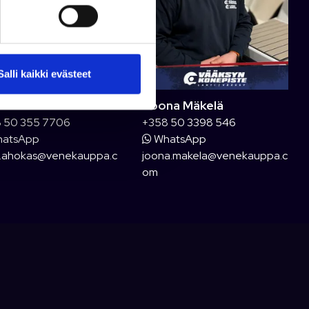
Salli kaikki evästeet
vi Ahokas
Joona Mäkelä
 50 355 7706
+358 50 3398 546
atsApp
WhatsApp
i.ahokas@venekauppa.c
joona.makela@venekauppa.c
om