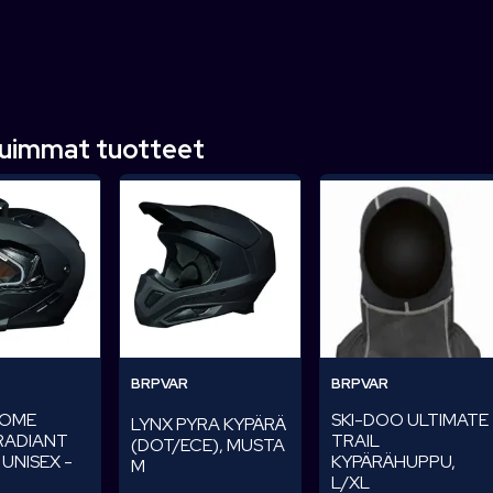
tuimmat tuotteet
BRPVAR
BRPVAR
XOME
SKI-DOO ULTIMATE
LYNX PYRA KYPÄRÄ
RADIANT
TRAIL
(DOT/ECE), MUSTA
 UNISEX -
KYPÄRÄHUPPU,
M
L/XL