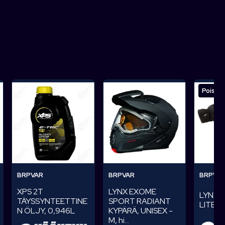
Poisto
BRPVAR
BRPVAR
BRPVA
LYNX EXOME
XPS 2T
LYNX
SPORT RADIANT
TÄYSSYNTEETTINE
LITE H
KYPÄRÄ, UNISEX -
N ÖLJY, 0,946L
M, hi...