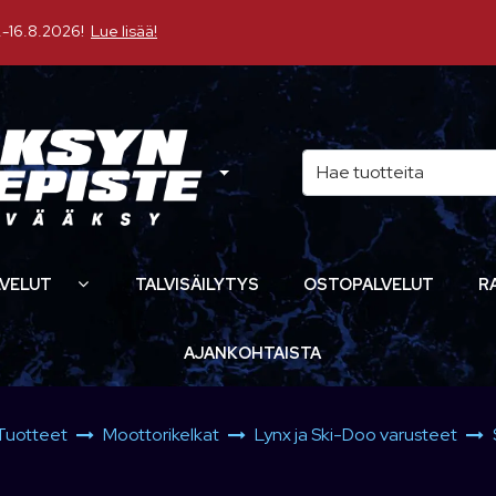
16.8.2026!
Lue lisää!
VELUT
TALVISÄILYTYS
OSTOPALVELUT
R
AJANKOHTAISTA
Tuotteet
Moottorikelkat
Lynx ja Ski-Doo varusteet