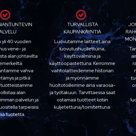
SIANTUNTEVIN
TURVALLISTA
JO
ALVELU
KAUPANKÄYNTIÄ
RAH
MON
n yli 40 vuoden
Luovutamme laitteet aina
us vene- ja
luovutushuollettuina,
Ta
sta alan johtavilta
käyttövalmiina ja
ai
emerkeiltä.
käyttöopastettuna. Kerromme
r
kuntamme vahva
vaihtolaitteidemme historian
etämys ja pitkä
ja myönnämme
tu
 tuotteistamme
huoltotöillemme aina varaosa-
o
llistaa alan
ja työtakuun. Tarvittaessa saat
imman palvelun ja
ostamasi tuotteet kotiin
lu
sitella tarpeisiisi
kuljetettuna/toimitettuna.
aa tuotetta.