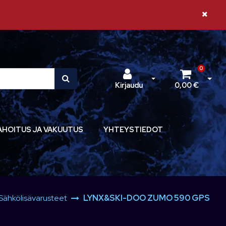
Sulje il
0
Avaa kirjautuminen
Avaa 
Kirjaudu
0,00 €
AHOITUS JA VAKUUTUS
YHTEYSTIEDOT
Sähkölisävarusteet
LYNX&SKI-DOO ZUMO 590 GPS