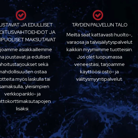
USTAVAT JA EDULLISET
TÄYDEN PALVELUN TALO
OITUSVAIHTOEHDOT JA
Meiltä saat kattavasti huolto-,
IPUOLISET MAKSUTAVAT
varaosa ja talvisäilytyspalvelut
rjoamme asiakkaillemme
kaikkiin myymiimme tuotteisiin.
na joustavat ja edulliset
Jos olet luopumassa
ahoitustarjoukset sekä
veneestäsi, tarjoamme
mahdollisuuden ostaa
käyttöösi osto- ja
otteita myös laskulla tai
välitysmyyntipalvelut.
samaksulla, yleisimpien
verkkopankki- ja
ottokorttimaksutapojen
lisäksi.