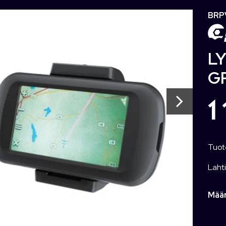
BRP
L
G
1
Tuot
Lahti
Mää