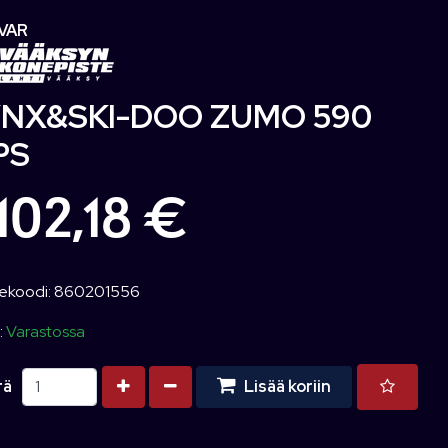
VAR
YNX&SKI-DOO ZUMO 590
PS
 102,18 €
ekoodi: 860201556
:
Varastossa
Kasvata määrää
Vähennä määrää
rä
Lisää koriin