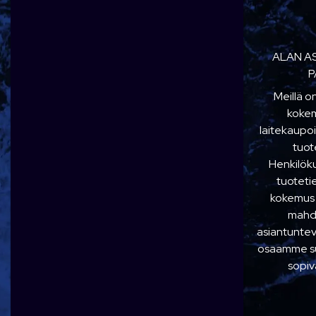
ALAN A
P
Meillä o
kokem
laitekaupoi
tuot
Henkilö
tuoteti
kokemus
mahdo
asiantuntev
osaamme suo
sopiv