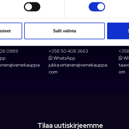
ästeet
Salli valinta
orhonen
Jukka Virtanen
Taa
326 0989
+358 50 408 3663
+358
App
WhatsApp
Wh
rhonen@venekauppa
jukka.virtanen@venekauppa.
taav
com
om
Tilaa uutiskirjeemme