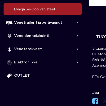
Lynx ja Ski-Doo varusteet
Venetrailerit ja perävaunut
Veneiden telakointi
TUOT
5 tuumai
Venetarvikkeet
Bluetoo
Sisältää
Elektroniikka
Asennus
OUTLET
REV Ge
Jaa