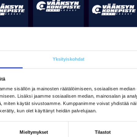
Tuotetta on varastossa
on varastossa
Tuotetta on varastossa
219,00 €
 €
39,01 €
Lisää koriin
Lisää koriin
Li
Yksityiskohdat
itä
isää
mme sisällön ja mainosten räätälöimiseen, sosiaalisen median
iseen. Lisäksi jaamme sosiaalisen median, mainosalan ja analy
, miten käytät sivustoamme. Kumppanimme voivat yhdistää näitä t
n kerätty, kun olet käyttänyt heidän palvelujaan.
Mieltymykset
Tilastot