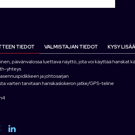
TEEN TIEDOT
VALMISTAJAN TIEDOT
KYSY LISÄ
nen, päivänvalossa luettava näyttö, jota voi käyttää hanskat 
th-yhteys
 asennuspidikkeen ja johtosarjan
ta varten tarvitaan hansikaslokeron jatke/GPS-teline
n4