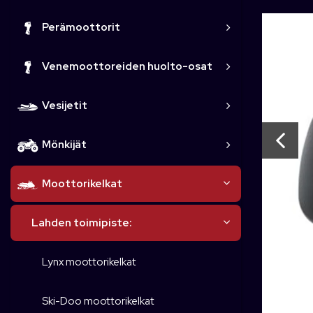
Perämoottorit
Venemoottoreiden huolto-osat
Vesijetit
Mönkijät
Moottorikelkat
Lahden toimipiste:
Lynx moottorikelkat
Ski-Doo moottorikelkat