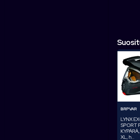
Suosi
BRPVAR
LYNX E
SPORT 
KYPÄRÄ,
XL, h...