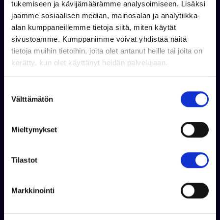
tukemiseen ja kävijämäärämme analysoimiseen. Lisäksi
jukka.virtanen@venekauppa.com
jaamme sosiaalisen median, mainosalan ja analytiikka-
alan kumppaneillemme tietoja siitä, miten käytät
sivustoamme. Kumppanimme voivat yhdistää näitä
tietoja muihin tietoihin, joita olet antanut heille tai joita on
kerätty, kun olet käyttänyt heidän palvelujaan.
S
Välttämätön
u
o
s
Mieltymykset
t
u
m
Tilastot
u
k
Markkinointi
s
Taavi Ahokas
e
+358 50 355 7706
n