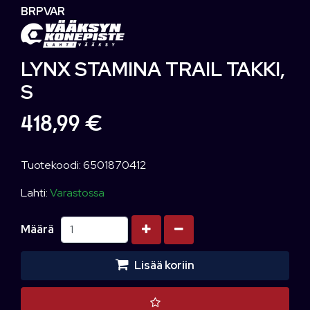
BRPVAR
LYNX STAMINA TRAIL TAKKI,
S
418,99 €
Tuotekoodi: 6501870412
Lahti:
Varastossa
Kasvata määrää
Vähennä määrää
Määrä
Lisää koriin