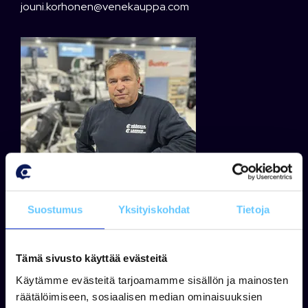
jouni.korhonen@venekauppa.com
Suostumus
Yksityiskohdat
Tietoja
Tämä sivusto käyttää evästeitä
Jukka Virtanen
Käytämme evästeitä tarjoamamme sisällön ja mainosten
+358 50 408 3663
räätälöimiseen, sosiaalisen median ominaisuuksien
WhatsApp