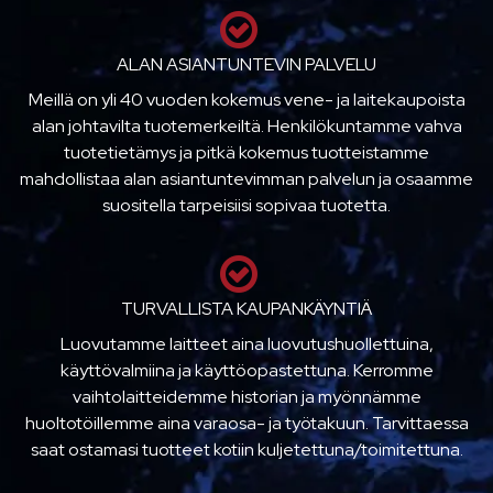
ALAN ASIANTUNTEVIN PALVELU
Meillä on yli 40 vuoden kokemus vene- ja laitekaupoista
alan johtavilta tuotemerkeiltä. Henkilökuntamme vahva
tuotetietämys ja pitkä kokemus tuotteistamme
mahdollistaa alan asiantuntevimman palvelun ja osaamme
suositella tarpeisiisi sopivaa tuotetta.
TURVALLISTA KAUPANKÄYNTIÄ
Luovutamme laitteet aina luovutushuollettuina,
käyttövalmiina ja käyttöopastettuna. Kerromme
vaihtolaitteidemme historian ja myönnämme
huoltotöillemme aina varaosa- ja työtakuun. Tarvittaessa
saat ostamasi tuotteet kotiin kuljetettuna/toimitettuna.