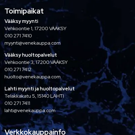
Toimipaikat
Vääksy myynti
Vehkoontie 1, 17200 VÄÄKSY
010 271 7410
myynti@venekauppa.com
Vääksy huoltopalvelut
Vehkoontie 3, 17200 VÄÄKSY
010 271 7412
huolto@venekauppa.com
Lahti myynti ja huoltopalvelut
Telakkakatu 5, 15140 LAHTI
010 271 7411
lahti@venekauppa.com
Verkkokauppainfo