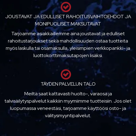
JOUSTAVAT JA EDULLISET RAHOITUSVAIHTOEHDOT JA
MONIPUOLISET MAKSUTAVAT
Tarjoamme asiakkaillemme aina joustavat ja edulliset
rahoitustarjoukset sekä mahdollisuuden ostaa tuotteita
myös laskulla tai osamaksulla, yleisimpien verkkopankki- ja
luottokorttimaksutapojen lisäksi.
TÄYDEN PALVELUN TALO
Meiltä saat kattavasti huolto-, varaosa ja
talvisäilytyspalvelut kaikkiin myymiimme tuotteisiin. Jos olet
luopumassa veneestäsi, tarjoamme käyttöösi osto- ja
välitysmyyntipalvelut.