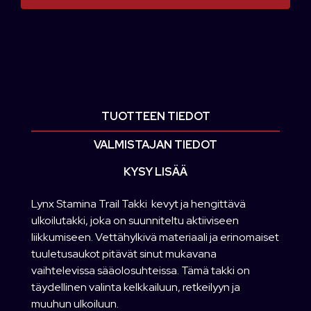
TUOTTEEN TIEDOT
VALMISTAJAN TIEDOT
KYSY LISÄÄ
Lynx Stamina Trail Takki  kevyt ja hengittävä
ulkoilutakki, joka on suunniteltu aktiiviseen
liikkumiseen. Vettähylkivä materiaali ja erinomaiset
tuuletusaukot pitävät sinut mukavana
vaihtelevissa sääolosuhteissa. Tämä takki on
täydellinen valinta kelkkailuun, retkeilyyn ja
muuhun ulkoiluun.