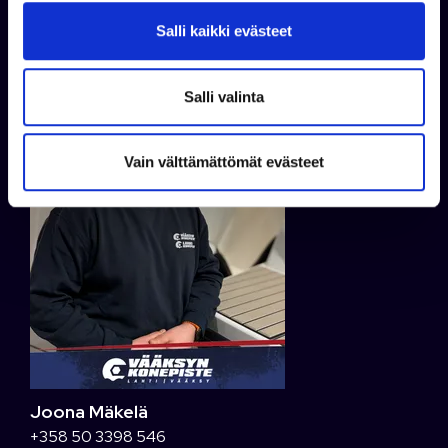
WhatsApp
v
taavi.ahokas@venekauppa.com
Salli kaikki evästeet
a
l
i
Salli valinta
n
t
Vain välttämättömät evästeet
a
Joona Mäkelä
+358 50 3398 546