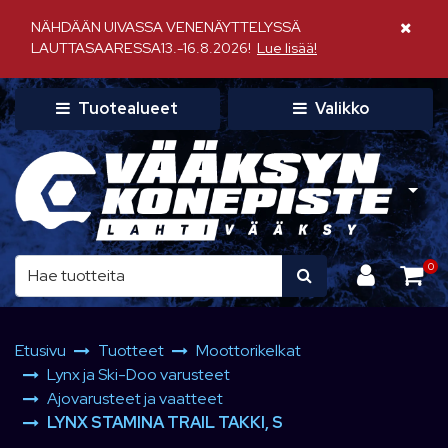
Siirry pääsisältöön
NÄHDÄÄN UIVASSA VENENÄYTTELYSSÄ
Sulje il
LAUTTASAARESSA13.-16.8.2026!
Lue lisää!
Tuotealueet
Valikko
0
Etusivu
Tuotteet
Moottorikelkat
Lynx ja Ski-Doo varusteet
Ajovarusteet ja vaatteet
LYNX STAMINA TRAIL TAKKI, S