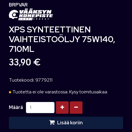
BRPVAR
XPS SYNTEETTINEN
VAIHTEISTOÖLJY 75W140,
710ML
33,90 €
Tuotekoodi: 9779211
Tuotetta ei ole varastossa. Kysy toimitusaikaa
Kasvata määrää
Vähennä määrää
Määrä
Lisää koriin