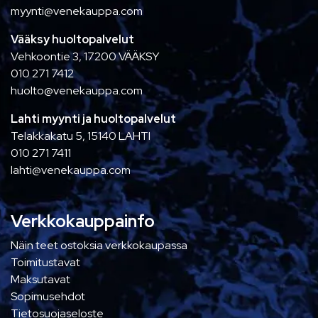
myynti@venekauppa.com
Vääksy huoltopalvelut
Vehkoontie 3, 17200 VÄÄKSY
010 271 7412
huolto@venekauppa.com
Lahti myynti ja huoltopalvelut
Telakkakatu 5, 15140 LAHTI
010 271 7411
lahti@venekauppa.com
Verkkokauppainfo
Näin teet ostoksia verkkokaupassa
Toimitustavat
Maksutavat
Sopimusehdot
Tietosuojaseloste