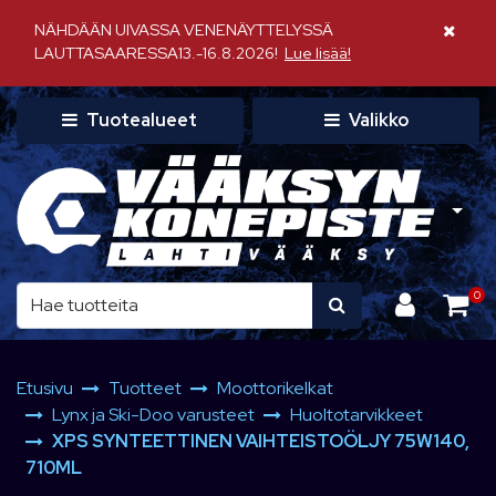
Siirry pääsisältöön
NÄHDÄÄN UIVASSA VENENÄYTTELYSSÄ
Sulje il
LAUTTASAARESSA13.-16.8.2026!
Lue lisää!
Tuotealueet
Valikko
0
Etusivu
Tuotteet
Moottorikelkat
Lynx ja Ski-Doo varusteet
Huoltotarvikkeet
XPS SYNTEETTINEN VAIHTEISTOÖLJY 75W140,
710ML