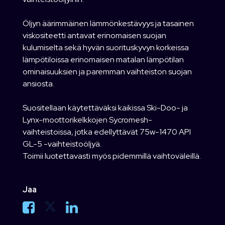
Öljyn äärimmäinen lämmönkestävyys ja tasainen
viskositeetti antavat erinomaisen suojan
kulumiselta sekä hyvän suorituskyvyn korkeissa
lämpötiloissa erinomaisen matalan lämpötilan
ominaisuuksien ja paremman vaihteiston suojan
ansiosta.
Suositellaan käytettäväksi kaikissa Ski-Doo- ja
Lynx-moottorikelkkojen Sycromesh-
vaihteistoissa, jotka edellyttävät 75w-1470 API
GL-5 -vaihteistoöljyä.
Toimii luotettavasti myös pidemmillä vaihtoväleillä.
Jaa