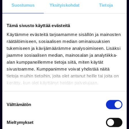
Suostumus
Yksityiskohdat
Tietoja
Tämä sivusto käyttää evästeitä
Käytämme evästeitä tarjoamamme sisällön ja mainosten
räätälöimiseen, sosiaalisen median ominaisuuksien
tukemiseen ja kävijämäärämme analysoimiseen. Lisäksi
jaamme sosiaalisen median, mainosalan ja analytiikka-
alan kumppaneillemme tietoja siitä, miten käytät
sivustoamme. Kumppanimme voivat yhdistää näitä
Jukka Virtanen
tietoja muihin tietoihin, joita olet antanut heille tai joita on
kerätty, kun olet käyttänyt heidän palvelujaan.
+358 50 408 3663
WhatsApp
jukka.virtanen@venekauppa.com
S
Välttämätön
u
o
s
Mieltymykset
t