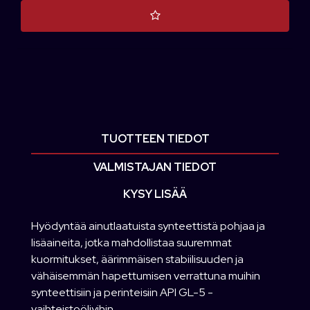
TUOTTEEN TIEDOT
VALMISTAJAN TIEDOT
KYSY LISÄÄ
Hyödyntää ainutlaatuista synteettistä pohjaa ja
lisäaineita, jotka mahdollistaa suuremmat
kuormitukset, äärimmäisen stabiilisuuden ja
vähäisemmän hapettumisen verrattuna muihin
synteettisiin ja perinteisiin API GL-5 -
vaihteistoöljyihin.