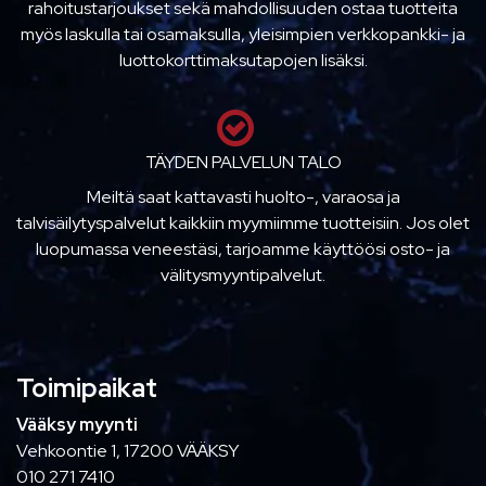
rahoitustarjoukset sekä mahdollisuuden ostaa tuotteita
myös laskulla tai osamaksulla, yleisimpien verkkopankki- ja
luottokorttimaksutapojen lisäksi.
TÄYDEN PALVELUN TALO
Meiltä saat kattavasti huolto-, varaosa ja
talvisäilytyspalvelut kaikkiin myymiimme tuotteisiin. Jos olet
luopumassa veneestäsi, tarjoamme käyttöösi osto- ja
välitysmyyntipalvelut.
Toimipaikat
Vääksy myynti
Vehkoontie 1, 17200 VÄÄKSY
010 271 7410