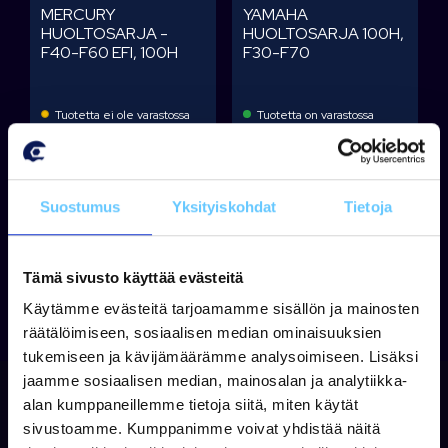
MERCURY
YAMAHA
HUOLTOSARJA -
HUOLTOSARJA 100H,
F40-F60 EFI, 100H
F30-F70
Tuotetta ei ole varastossa
Tuotetta on varastossa
72,71 €
71,48 €
Lisää koriin
Lisää koriin
Suostumus
Yksityiskohdat
Tietoja
Tämä sivusto käyttää evästeitä
Käytämme evästeitä tarjoamamme sisällön ja mainosten
räätälöimiseen, sosiaalisen median ominaisuuksien
tukemiseen ja kävijämäärämme analysoimiseen. Lisäksi
jaamme sosiaalisen median, mainosalan ja analytiikka-
alan kumppaneillemme tietoja siitä, miten käytät
sivustoamme. Kumppanimme voivat yhdistää näitä