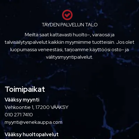
TÄYDEN PALVELUN TALO
Meiltä saat kattavasti huolto-, varaosa ja
talvisäilytyspalvelut kaikkiin myymiimme tuotteisiin. Jos olet
luopumassa veneestäsi, tarjoamme käyttöösi osto- ja
välitysmyyntipalvelut.
Toimipaikat
Vääksy myynti
Vehkoontie 1, 17200 VÄÄKSY
010 271 7410
myynti@venekauppa.com
Vääksy huoltopalvelut