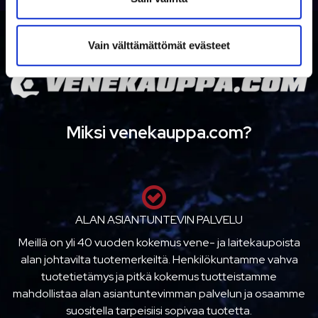
n
t
Vain välttämättömät evästeet
a
Miksi venekauppa.com?
ALAN ASIANTUNTEVIN PALVELU
Meillä on yli 40 vuoden kokemus vene- ja laitekaupoista
alan johtavilta tuotemerkeiltä. Henkilökuntamme vahva
tuotetietämys ja pitkä kokemus tuotteistamme
mahdollistaa alan asiantuntevimman palvelun ja osaamme
suositella tarpeisiisi sopivaa tuotetta.