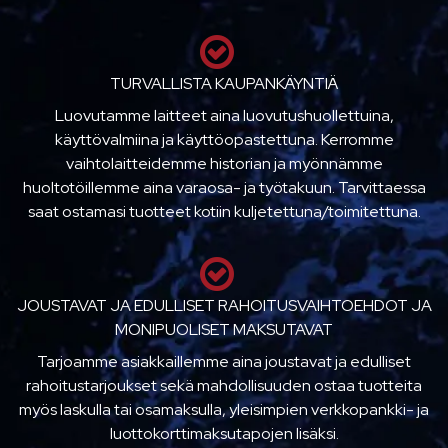
TURVALLISTA KAUPANKÄYNTIÄ
Luovutamme laitteet aina luovutushuollettuina,
käyttövalmiina ja käyttöopastettuna. Kerromme
vaihtolaitteidemme historian ja myönnämme
huoltotöillemme aina varaosa- ja työtakuun. Tarvittaessa
saat ostamasi tuotteet kotiin kuljetettuna/toimitettuna.
JOUSTAVAT JA EDULLISET RAHOITUSVAIHTOEHDOT JA
MONIPUOLISET MAKSUTAVAT
Tarjoamme asiakkaillemme aina joustavat ja edulliset
rahoitustarjoukset sekä mahdollisuuden ostaa tuotteita
myös laskulla tai osamaksulla, yleisimpien verkkopankki- ja
luottokorttimaksutapojen lisäksi.