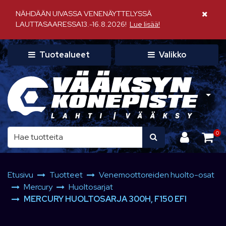
Siirry pääsisältöön
NÄHDÄÄN UIVASSA VENENÄYTTELYSSÄ
Sulje il
LAUTTASAARESSA13.-16.8.2026!
Lue lisää!
Tuotealueet
Valikko
0
Etusivu
Tuotteet
Venemoottoreiden huolto-osat
Mercury
Huoltosarjat
MERCURY HUOLTOSARJA 300H, F150 EFI