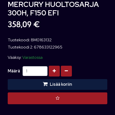
MERCURY HUOLTOSARJA
300H, F150 EFI
358,09 €
Tuotekoodi: 8M0163132
Tuotekoodi 2: 678633122965
Vääksy:
Varastossa
Kasvata määrää
Vähennä määrää
Määrä
Lisää koriin