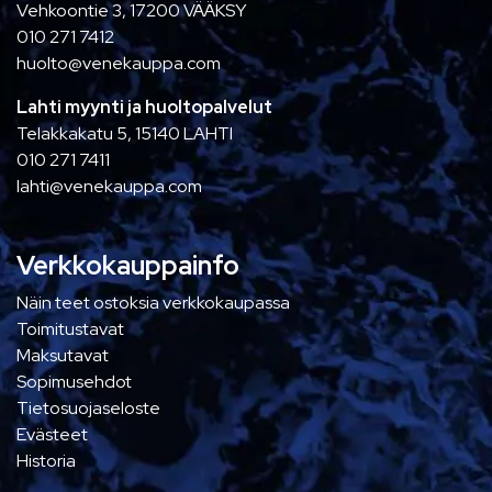
Vehkoontie 3, 17200 VÄÄKSY
010 271 7412
huolto@venekauppa.com
Lahti myynti ja huoltopalvelut
Telakkakatu 5, 15140 LAHTI
010 271 7411
lahti@venekauppa.com
Verkkokauppainfo
Näin teet ostoksia verkkokaupassa
Toimitustavat
Maksutavat
Sopimusehdot
Tietosuojaseloste
Evästeet
Historia