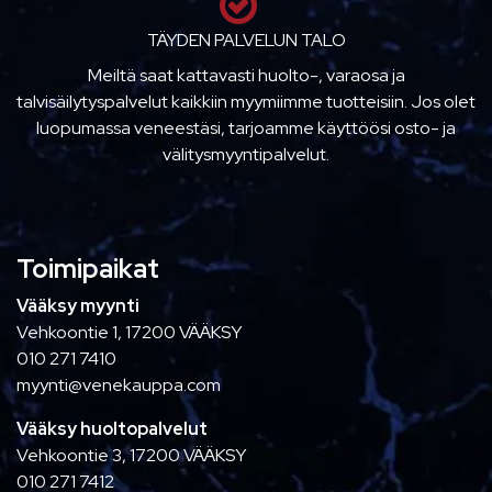
TÄYDEN PALVELUN TALO
Meiltä saat kattavasti huolto-, varaosa ja
talvisäilytyspalvelut kaikkiin myymiimme tuotteisiin. Jos olet
luopumassa veneestäsi, tarjoamme käyttöösi osto- ja
välitysmyyntipalvelut.
Toimipaikat
Vääksy myynti
Vehkoontie 1, 17200 VÄÄKSY
010 271 7410
myynti@venekauppa.com
Vääksy huoltopalvelut
Vehkoontie 3, 17200 VÄÄKSY
010 271 7412