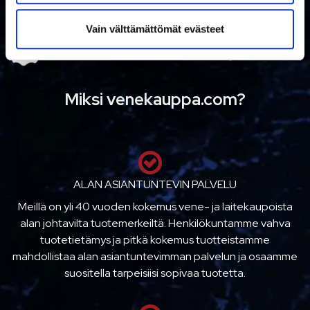
t
Vain välttämättömät evästeet
a
Miksi venekauppa.com?
ALAN ASIANTUNTEVIN PALVELU
Meillä on yli 40 vuoden kokemus vene- ja laitekaupoista
alan johtavilta tuotemerkeiltä. Henkilökuntamme vahva
tuotetietämys ja pitkä kokemus tuotteistamme
mahdollistaa alan asiantuntevimman palvelun ja osaamme
suositella tarpeisiisi sopivaa tuotetta.