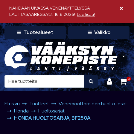
Siirry pääsisältöön
NÄHDÄÄN UIVASSA VENENÄYTTELYSSÄ
Sulje il
LAUTTASAARESSA13.-16.8.2026!
Lue lisää!
Tuotealueet
Valikko
0
Etusivu
Tuotteet
Venemoottoreiden huolto-osat
Honda
Huoltosarjat
HONDA HUOLTOSARJA, BF250A