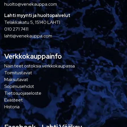
huolto@venekauppa.com
Lahti myynti ja huoltopalvelut
Telakkakatu 5, 15140 LAHTI
010 271 7411
lahti@venekauppa.com
Verkkokauppainfo
Näin teet ostoksia verkkokaupassa
Toimitustavat
Maksutavat
Sopimusehdot
Tietosuojaseloste
Evästeet
Historia