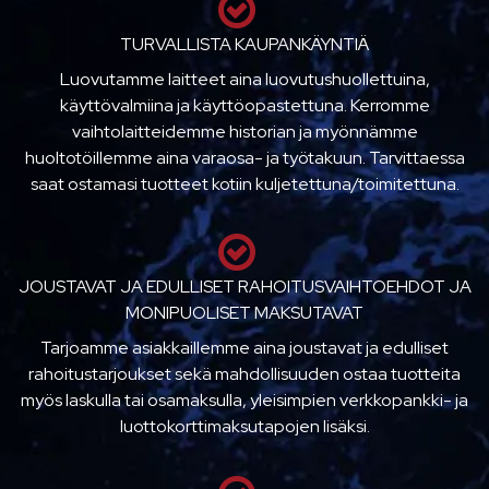
TURVALLISTA KAUPANKÄYNTIÄ
Luovutamme laitteet aina luovutushuollettuina,
käyttövalmiina ja käyttöopastettuna. Kerromme
vaihtolaitteidemme historian ja myönnämme
huoltotöillemme aina varaosa- ja työtakuun. Tarvittaessa
saat ostamasi tuotteet kotiin kuljetettuna/toimitettuna.
JOUSTAVAT JA EDULLISET RAHOITUSVAIHTOEHDOT JA
MONIPUOLISET MAKSUTAVAT
Tarjoamme asiakkaillemme aina joustavat ja edulliset
rahoitustarjoukset sekä mahdollisuuden ostaa tuotteita
myös laskulla tai osamaksulla, yleisimpien verkkopankki- ja
luottokorttimaksutapojen lisäksi.