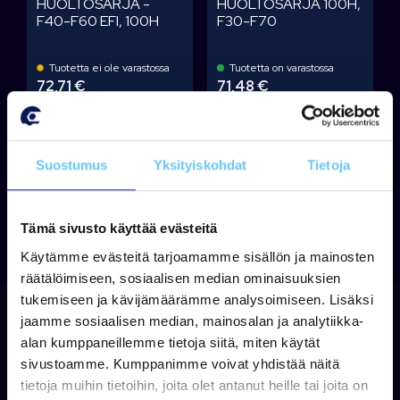
HUOLTOSARJA -
HUOLTOSARJA 100H,
F40-F60 EFI, 100H
F30-F70
Tuotetta ei ole varastossa
Tuotetta on varastossa
72,71 €
71,48 €
Lisää koriin
Lisää koriin
Suostumus
Yksityiskohdat
Tietoja
Tämä sivusto käyttää evästeitä
Käytämme evästeitä tarjoamamme sisällön ja mainosten
räätälöimiseen, sosiaalisen median ominaisuuksien
tukemiseen ja kävijämäärämme analysoimiseen. Lisäksi
jaamme sosiaalisen median, mainosalan ja analytiikka-
alan kumppaneillemme tietoja siitä, miten käytät
sivustoamme. Kumppanimme voivat yhdistää näitä
tietoja muihin tietoihin, joita olet antanut heille tai joita on