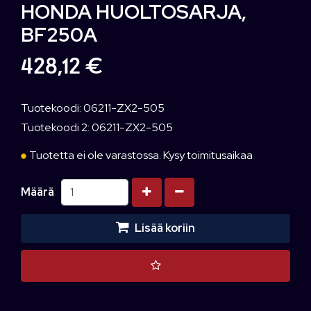
HONDA HUOLTOSARJA,
BF250A
428,12 €
Tuotekoodi: 06211-ZX2-505
Tuotekoodi 2: 06211-ZX2-505
Tuotetta ei ole varastossa. Kysy toimitusaikaa
Kasvata määrää
Vähennä määrää
Määrä
Lisää koriin