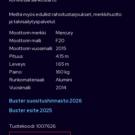
Meiltä myös edullist rahoitustarjoukset, merkkihuolto
ja talvisäilytyspalvelut.
Moottorin merkki:
Mercury
Moottorin malli:
F20
Moottorin vuosimalli:
2015
Pituus:
4.15 m
Leveys:
1.65 m
Paino:
160 kg
Runkomateriaali:
Alumiini
Vuosimalli:
2014
Buster suositushinnasto 2026
Buster esite 2025
Tuotekoodi: 1007626