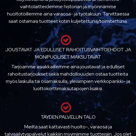
vaihtolaitteidemme historian ja myönnämme
huoltotöillemme aina varaosa- ja työtakuun. Tarvittaessa
saat ostamasi tuotteet kotiin kuljetettuna/toimitettuna.
JOUSTAVAT JA EDULLISET RAHOITUSVAIHTOEHDOT JA
MONIPUOLISET MAKSUTAVAT
Tarjoamme asiakkaillemme aina joustavat ja edulliset
rahoitustarjoukset sekä mahdollisuuden ostaa tuotteita
myös laskulla tai osamaksulla, yleisimpien verkkopankki- ja
luottokorttimaksutapojen lisäksi.
TÄYDEN PALVELUN TALO
Meiltä saat kattavasti huolto-, varaosa ja
talvisäilytyspalvelut kaikkiin myymiimme tuotteisiin. Jos olet