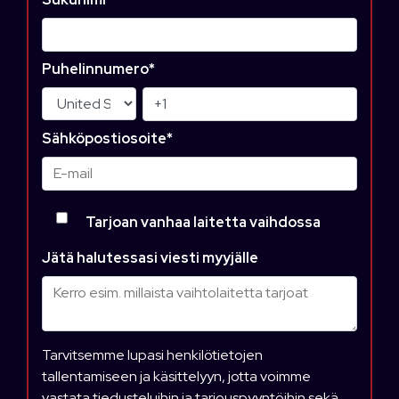
Puhelinnumero
*
Sähköpostiosoite
*
Tarjoan vanhaa laitetta vaihdossa
Jätä halutessasi viesti myyjälle
Tarvitsemme lupasi henkilötietojen
tallentamiseen ja käsittelyyn, jotta voimme
vastata tiedusteluihin ja tarjouspyyntöihin sekä