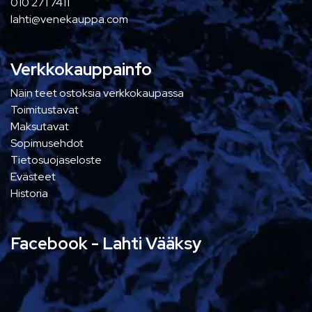
010 271 7411
lahti@venekauppa.com
Verkkokauppainfo
Näin teet ostoksia verkkokaupassa
Toimitustavat
Maksutavat
Sopimusehdot
Tietosuojaseloste
Evästeet
Historia
Facebook - Lahti Vääksy