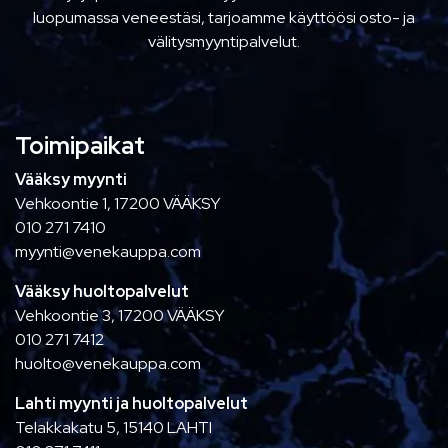
luopumassa veneestäsi, tarjoamme käyttöösi osto- ja
välitysmyyntipalvelut.
Toimipaikat
Vääksy myynti
Vehkoontie 1, 17200 VÄÄKSY
010 271 7410
myynti@venekauppa.com
Vääksy huoltopalvelut
Vehkoontie 3, 17200 VÄÄKSY
010 271 7412
huolto@venekauppa.com
Lahti myynti ja huoltopalvelut
Telakkakatu 5, 15140 LAHTI