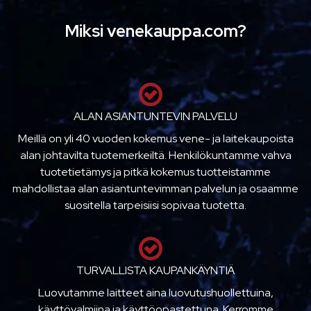
Miksi venekauppa.com?
ALAN ASIANTUNTEVIN PALVELU
Meillä on yli 40 vuoden kokemus vene- ja laitekaupoista
alan johtavilta tuotemerkeiltä. Henkilökuntamme vahva
tuotetietämys ja pitkä kokemus tuotteistamme
mahdollistaa alan asiantuntevimman palvelun ja osaamme
suositella tarpeisiisi sopivaa tuotetta.
TURVALLISTA KAUPANKÄYNTIÄ
Luovutamme laitteet aina luovutushuollettuina,
käyttövalmiina ja käyttöopastettuna. Kerromme