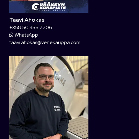
Taavi Ahokas
+358 50 355 7706
WhatsApp
taavi.ahokas@venekauppa.com