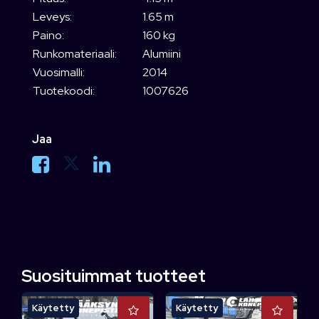
Leveys:
1.65 m
Paino:
160 kg
Runkomateriaali:
Alumiini
Vuosimalli:
2014
Tuotekoodi:
1007626
Jaa
Suosituimmat tuotteet
Käytetty
Käytetty