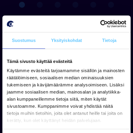
Kysy lisää
Suostumus
Yksityiskohdat
Tietoja
Tämä sivusto käyttää evästeitä
Käytämme evästeitä tarjoamamme sisällön ja mainosten
räätälöimiseen, sosiaalisen median ominaisuuksien
tukemiseen ja kävijämäärämme analysoimiseen. Lisäksi
jaamme sosiaalisen median, mainosalan ja analytiikka-
alan kumppaneillemme tietoja siitä, miten käytät
sivustoamme. Kumppanimme voivat yhdistää näitä
tietoja muihin tietoihin, joita olet antanut heille tai joita on
kerätty, kun olet käyttänyt heidän palvelujaan.