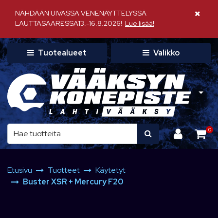
Siirry pääsisältöön
NÄHDÄÄN UIVASSA VENENÄYTTELYSSÄ
Sulje il
LAUTTASAARESSA13.-16.8.2026!
Lue lisää!
Tuotealueet
Valikko
0
Etusivu
Tuotteet
Käytetyt
Buster XSR + Mercury F20