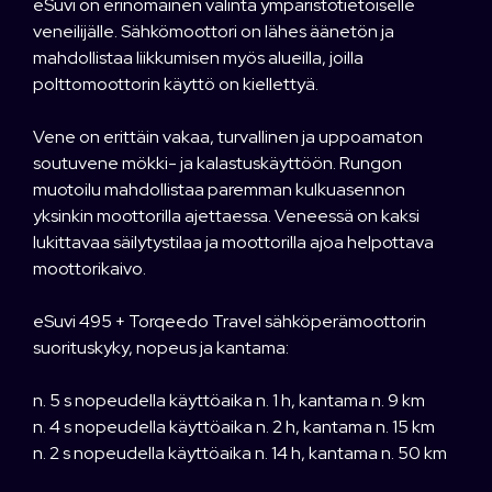
eSuvi on erinomainen valinta ympäristötietoiselle
veneilijälle. Sähkömoottori on lähes äänetön ja
mahdollistaa liikkumisen myös alueilla, joilla
polttomoottorin käyttö on kiellettyä.
Vene on erittäin vakaa, turvallinen ja uppoamaton
soutuvene mökki- ja kalastuskäyttöön. Rungon
muotoilu mahdollistaa paremman kulkuasennon
yksinkin moottorilla ajettaessa. Veneessä on kaksi
lukittavaa säilytystilaa ja moottorilla ajoa helpottava
moottorikaivo.
eSuvi 495 + Torqeedo Travel sähköperämoottorin
suorituskyky, nopeus ja kantama:
n. 5 s nopeudella käyttöaika n. 1 h, kantama n. 9 km
n. 4 s nopeudella käyttöaika n. 2 h, kantama n. 15 km
n. 2 s nopeudella käyttöaika n. 14 h, kantama n. 50 km