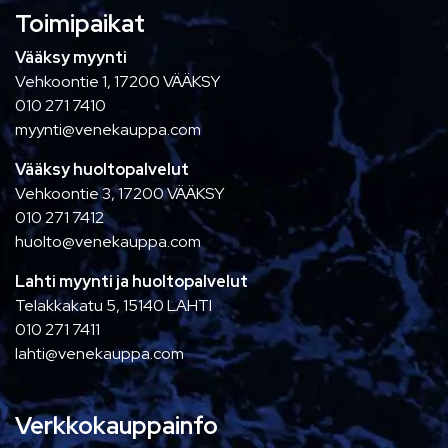
Toimipaikat
Vääksy myynti
Vehkoontie 1, 17200 VÄÄKSY
010 271 7410
myynti@venekauppa.com
Vääksy huoltopalvelut
Vehkoontie 3, 17200 VÄÄKSY
010 271 7412
huolto@venekauppa.com
Lahti myynti ja huoltopalvelut
Telakkakatu 5, 15140 LAHTI
010 271 7411
lahti@venekauppa.com
Verkkokauppainfo