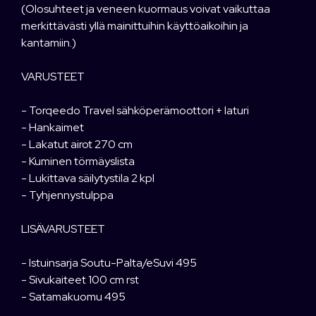
(Olosuhteet ja veneen kuormaus voivat vaikuttaa
merkittävästi yllä mainittuihin käyttöaikoihin ja
kantamiin.)
VARUSTEET
- Torqeedo Travel sähköperämoottori + laturi
- Hankaimet
- Lakatut airot 270 cm
- Kuminen törmäyslista
- Lukittava säilytystila 2 kpl
- Tyhjennystulppa
LISÄVARUSTEET
- Istuinsarja Soutu-Palta/eSuvi 495
- Sivukaiteet 100 cm rst
- Satamakuomu 495