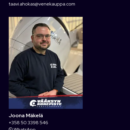
taavi.ahokas@venekauppa.com
Joona Mäkelä
+358 50 3398 546
WhatsApp