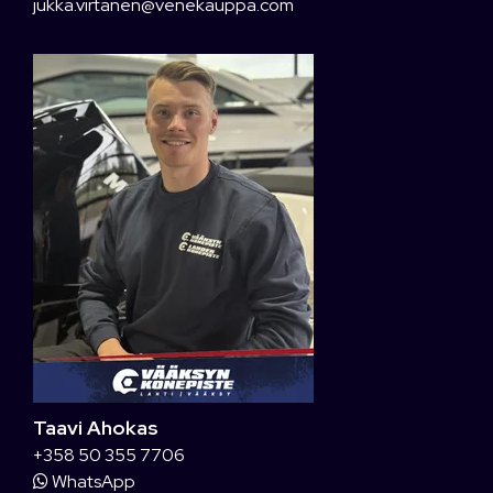
jukka.virtanen@venekauppa.com
Taavi Ahokas
+358 50 355 7706
WhatsApp