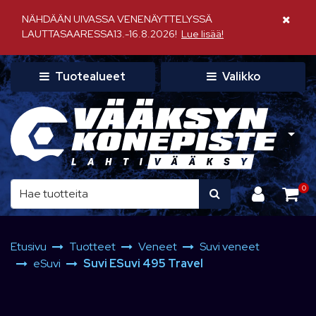
Siirry pääsisältöön
NÄHDÄÄN UIVASSA VENENÄYTTELYSSÄ
Sulje il
LAUTTASAARESSA13.-16.8.2026!
Lue lisää!
Tuotealueet
Valikko
0
Etusivu
Tuotteet
Veneet
Suvi veneet
eSuvi
Suvi ESuvi 495 Travel