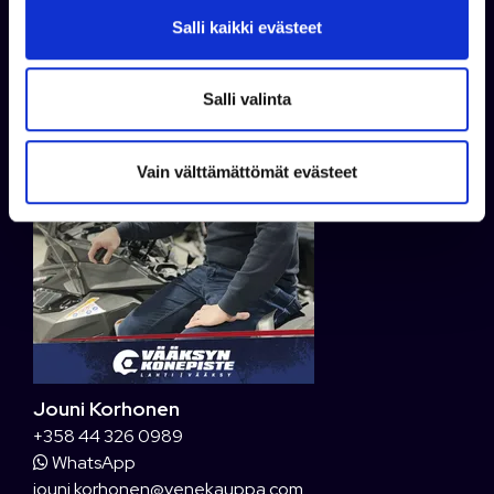
Kysy lisää
v
Salli kaikki evästeet
a
l
i
Salli valinta
n
t
Vain välttämättömät evästeet
a
Jouni Korhonen
+358 44 326 0989
WhatsApp
jouni.korhonen@venekauppa.com