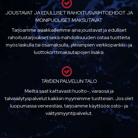
JOUSTAVAT JA EDULLISET RAHOITUSVAIHTOEHDOT JA
MONIPUOLISET MAKSUTAVAT
Tarjoamme asiakkaillemme aina joustavat ja edulliset
rahoitustarjoukset sekä mahdollisuuden ostaa tuotteita
myös laskulla tai osamaksulla, yleisimpien verkkopankki- ja
luottokorttimaksutapojen lisäksi.
TÄYDEN PALVELUN TALO
Meiltä saat kattavasti huolto-, varaosa ja
talvisäilytyspalvelut kaikkiin myymiimme tuotteisiin. Jos olet
luopumassa veneestäsi, tarjoamme käyttöösi osto- ja
välitysmyyntipalvelut.