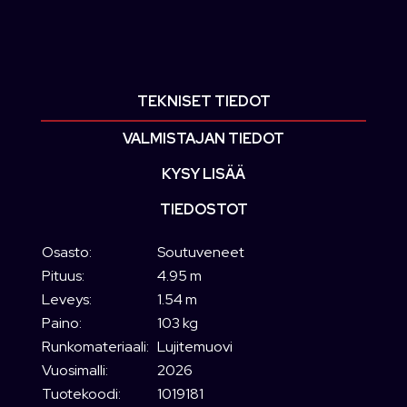
TEKNISET TIEDOT
VALMISTAJAN TIEDOT
KYSY LISÄÄ
TIEDOSTOT
Osasto:
Soutuveneet
Pituus:
4.95 m
Leveys:
1.54 m
Paino:
103 kg
Runkomateriaali:
Lujitemuovi
Vuosimalli:
2026
Tuotekoodi:
1019181