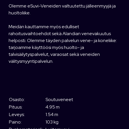
Olemme eSuvi-Veneiden valtuutettu jälleenmyyjä ja
huoltoliike.
Meidän kauttamme myös edulliset
rahoitusvaihtoehdot sekä Alandian venevakuutus
helposti. Olemme täyden palvelun vene- ja koneliike:
tarjoamme käyttöösi myös huolto- ja
talvisäilytyspalvelut, varaosat sekä veneiden
välitysmyyntipalvelun.
Osasto:
Soutuveneet
Pituus:
4.95 m
Leveys:
1.54 m
Paino:
103 kg