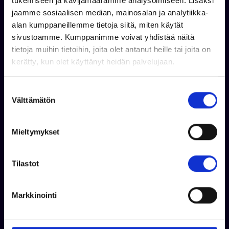
tukemiseen ja kävijämäärämme analysoimiseen. Lisäksi
jaamme sosiaalisen median, mainosalan ja analytiikka-
Falcon + Mercury F150
Suvi 45 Duo + Yamaha
alan kumppaneillemme tietoja siitä, miten käytät
XL
F30
sivustoamme. Kumppanimme voivat yhdistää näitä
tietoja muihin tietoihin, joita olet antanut heille tai joita on
kerätty, kun olet käyttänyt heidän palvelujaan.
Takuu 24 kk
Takuu 24 kk
S
Tuotetta ei ole varastossa
Tuotetta ei ole varastossa
Välttämätön
u
0,00 €
13 890,00 €
o
s
Mieltymykset
Tarjouspyyntö
Tarjouspyyntö
t
u
m
Tilastot
u
k
Markkinointi
s
e
n