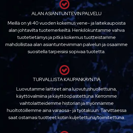
ALAN ASIANTUNTEVIN PALVELU
Meillä on yli 40 vuoden kokemus vene- ja laitekaupoista
alan johtavilta tuotemerkeiltä. Henkilökuntamme vahva
tuotetietämys ja pitkä kokemus tuotteistamme
mahdollistaa alan asiantuntevimman palvelun ja osaamme
suositella tarpeisiisi sopivaa tuotetta.
TURVALLISTA KAUPANKÄYNTIÄ
Luovutamme laitteet aina luovutushuollettuina,
käyttövalmiina ja käyttöopastettuna. Kerromme
vaihtolaitteidemme historian ja myönnämme
huoltotöillemme aina varaosa- ja työtakuun. Tarvittaessa
saat ostamasi tuotteet kotiin kuljetettuna/toimitettuna.