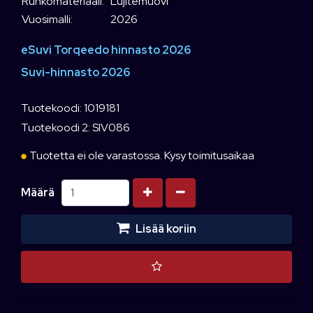
Runkomateriaali:
Lujitemuovi
Vuosimalli:
2026
eSuvi Torqeedo hinnasto 2026
Suvi-hinnasto 2026
Tuotekoodi: 1019181
Tuotekoodi 2: SIV086
Tuotetta ei ole varastossa. Kysy toimitusaikaa
Kasvata määrää
Vähennä määrää
Määrä
Lisää koriin