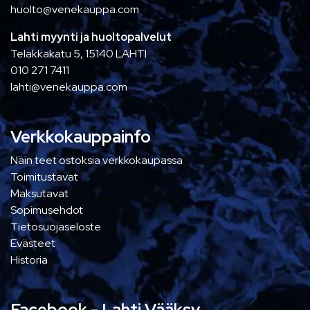
huolto@venekauppa.com
Lahti myynti ja huoltopalvelut
Telakkakatu 5, 15140 LAHTI
010 271 7411
lahti@venekauppa.com
Verkkokauppainfo
Näin teet ostoksia verkkokaupassa
Toimitustavat
Maksutavat
Sopimusehdot
Tietosuojaseloste
Evästeet
Historia
Facebook - Lahti Vääksy