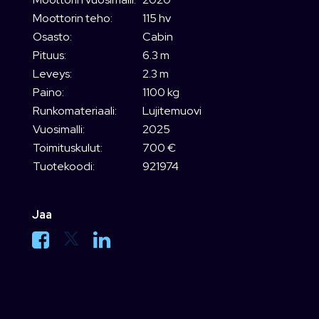
Moottorin teho:
115 hv
Osasto:
Cabin
Pituus:
6.3 m
Leveys:
2.3 m
Paino:
1100 kg
Runkomateriaali:
Lujitemuovi
Vuosimalli:
2025
Toimituskulut:
700 €
Tuotekoodi:
921974
Jaa