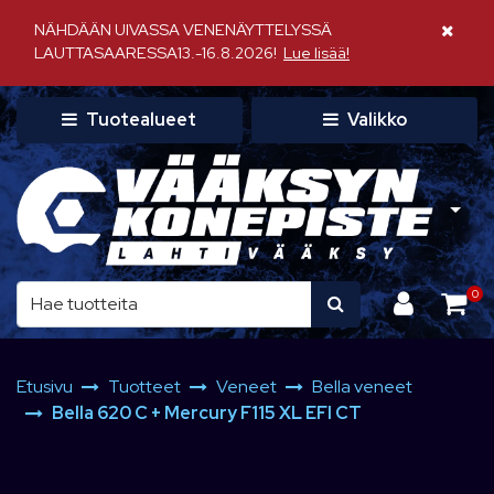
Siirry pääsisältöön
NÄHDÄÄN UIVASSA VENENÄYTTELYSSÄ
Sulje il
LAUTTASAARESSA13.-16.8.2026!
Lue lisää!
Tuotealueet
Valikko
0
Etusivu
Tuotteet
Veneet
Bella veneet
Bella 620 C + Mercury F115 XL EFI CT