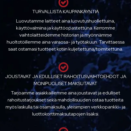
TURVALLISTA KAUPANKÄYNTIÄ
Luovutamme laitteet aina luovutushuollettuina,
käyttövalmiina ja käyttöopastettuna. Kerromme
vaihtolaitteidemme historian ja myönnämme
huoltotöillemme aina varaosa- ja työtakuun. Tarvittaessa
saat ostamasi tuotteet kotiin kuljetettuna/toimitettuna.
JOUSTAVAT JA EDULLISET RAHOITUSVAIHTOEHDOT JA
MONIPUOLISET MAKSUTAVAT
Tarjoamme asiakkaillemme aina joustavat ja edulliset
rahoitustarjoukset sekä mahdollisuuden ostaa tuotteita
myös laskulla tai osamaksulla, yleisimpien verkkopankki- ja
luottokorttimaksutapojen lisäksi.