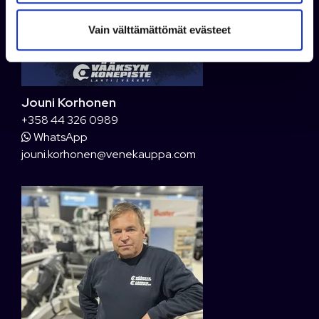
t
Vain välttämättömät evästeet
a
Jouni Korhonen
+358 44 326 0989
WhatsApp
jouni.korhonen@venekauppa.com