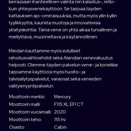
kerrassaan ihanteellinen valinta niin kalastus-, retki-
kuin yhteysvenekäyttöön. Se tarjoaa täyden
kattauksen ajo-ominaisuuksia, mutta myös yllin kyllin
tyylikkyyttä, kauniita muotoja ja innovatiivisia
yksityiskohtia. Tämä vene on yhtä aikaa turvallinen ja
miellyttävä, muunneltava ja käytännöllinen.
Meidän kauttamme myös edulliset
rahoitusvaihtoehdot sekä Alandian venevakuutus
helposti. Olemme täyden palvelun vene- ja koneliike:
tarjoamme käyttöösi myös huolto- ja
talvisäilytyspalvelut, varaosat sekä veneiden
välitysmyyntipalvelun.
Moottorin merkki:
Mercury
Moottorin malli:
F115 XL EFI CT
Moottorin vuosimalli:
2020
Moottorin teho:
115 hv
Osasto:
Cabin