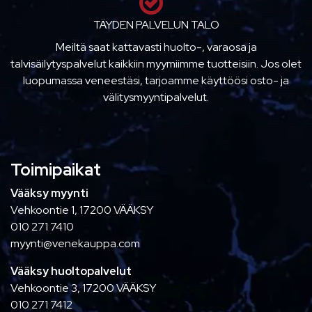
TÄYDEN PALVELUN TALO
Meiltä saat kattavasti huolto-, varaosa ja
talvisäilytyspalvelut kaikkiin myymiimme tuotteisiin. Jos olet
luopumassa veneestäsi, tarjoamme käyttöösi osto- ja
välitysmyyntipalvelut.
Toimipaikat
Vääksy myynti
Vehkoontie 1, 17200 VÄÄKSY
010 271 7410
myynti@venekauppa.com
Vääksy huoltopalvelut
Vehkoontie 3, 17200 VÄÄKSY
010 271 7412