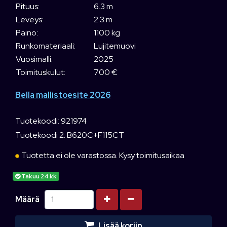
Pituus:
6.3 m
Leveys:
2.3 m
Paino:
1100 kg
Runkomateriaali:
Lujitemuovi
Vuosimalli:
2025
Toimituskulut:
700 €
Bella mallistoesite 2026
Tuotekoodi: 921974
Tuotekoodi 2: B620C+F115CT
Tuotetta ei ole varastossa. Kysy toimitusaikaa
Takuu 24 kk
Kasvata määrää
Vähennä määrää
Määrä
Lisää koriin