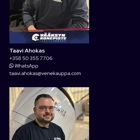
Taavi Ahokas
+358 50 355 7706
WhatsApp
taavi.ahokas@venekauppa.com