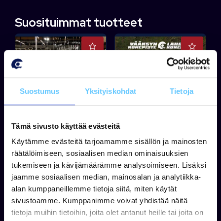
Suosituimmat tuotteet
Suostumus
Yksityiskohdat
Tietoja
FALCON
SUVI
Tämä sivusto käyttää evästeitä
Falcon + Mercury F150
Suvi 45 Duo + Yamaha
Käytämme evästeitä tarjoamamme sisällön ja mainosten
XL
F30
räätälöimiseen, sosiaalisen median ominaisuuksien
tukemiseen ja kävijämäärämme analysoimiseen. Lisäksi
jaamme sosiaalisen median, mainosalan ja analytiikka-
alan kumppaneillemme tietoja siitä, miten käytät
Takuu 24 kk
Takuu 24 kk
sivustoamme. Kumppanimme voivat yhdistää näitä
Tuotetta ei ole varastossa
Tuotetta ei ole varastossa
tietoja muihin tietoihin, joita olet antanut heille tai joita on
0,00 €
13 890,00 €