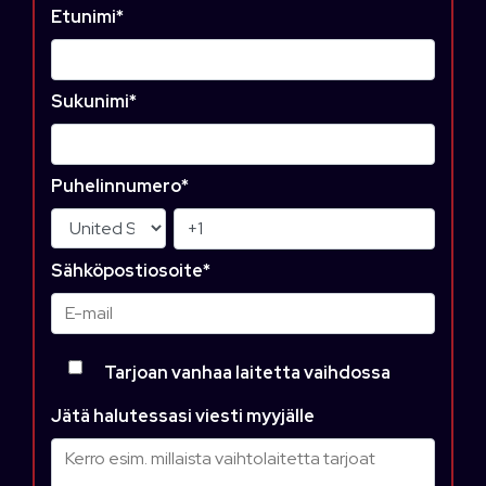
Etunimi
*
Sukunimi
*
Puhelinnumero
*
Sähköpostiosoite
*
Tarjoan vanhaa laitetta vaihdossa
Jätä halutessasi viesti myyjälle