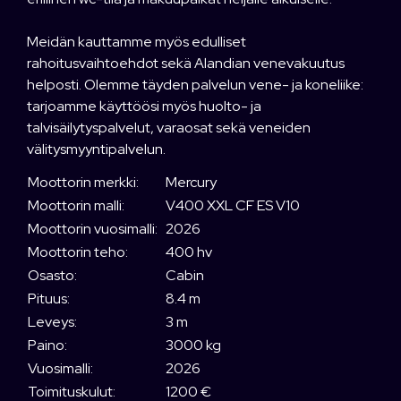
Meidän kauttamme myös edulliset
rahoitusvaihtoehdot sekä Alandian venevakuutus
helposti. Olemme täyden palvelun vene- ja koneliike:
tarjoamme käyttöösi myös huolto- ja
talvisäilytyspalvelut, varaosat sekä veneiden
välitysmyyntipalvelun.
Moottorin merkki:
Mercury
Moottorin malli:
V400 XXL CF ES V10
Moottorin vuosimalli:
2026
Moottorin teho:
400 hv
Osasto:
Cabin
Pituus:
8.4 m
Leveys:
3 m
Paino:
3000 kg
Vuosimalli:
2026
Toimituskulut:
1200 €