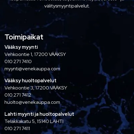
välitysmyyntipalvelut.
Toimipaikat
Vääksy myynti
Vehkoontie 1, 17200 VÄÄKSY
010 271 7410
myynti@venekauppa.com
Vääksy huoltopalvelut
Vehkoontie 3, 17200 VÄÄKSY
010 271 7412
huolto@venekauppa.com
Lahti myynti ja huoltopalvelut
Telakkakatu 5, 15140 LAHTI
010 271 7411