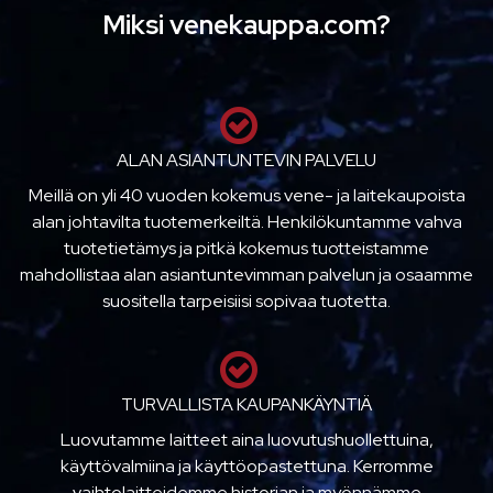
Miksi venekauppa.com?
ALAN ASIANTUNTEVIN PALVELU
Meillä on yli 40 vuoden kokemus vene- ja laitekaupoista
alan johtavilta tuotemerkeiltä. Henkilökuntamme vahva
tuotetietämys ja pitkä kokemus tuotteistamme
mahdollistaa alan asiantuntevimman palvelun ja osaamme
suositella tarpeisiisi sopivaa tuotetta.
TURVALLISTA KAUPANKÄYNTIÄ
Luovutamme laitteet aina luovutushuollettuina,
käyttövalmiina ja käyttöopastettuna. Kerromme
vaihtolaitteidemme historian ja myönnämme