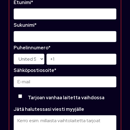
Etunimi
*
Sukunimi
*
Puhelinnumero
*
Sähköpostiosoite
*
Tarjoan vanhaa laitetta vaihdossa
Jätä halutessasi viesti myyjälle