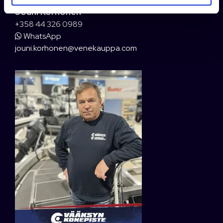
Jouni Korhonen
+358 44 326 0989
WhatsApp
jouni.korhonen@venekauppa.com