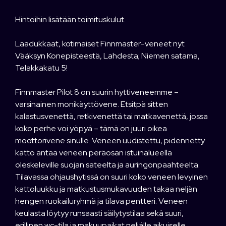
Hintoihin lisätään toimituskulut.
Laadukkaat, kotimaiset Finnmaster-veneet nyt
Vääksyn Konepisteestä, Lahdesta; Niemen satama,
Telakkakatu 5!
Finnmaster Pilot 8 on suurin hyttiveneemme –
varsinainen monikäyttövene. Etsitpä sitten
kalastusvenettä, retkivenettä tai matkavenettä, jossa
koko perhe voi yöpyä – tämä on juuri oikea
moottorivene sinulle. Veneen uudistettu, pidennetty
katto antaa veneen peräosan istuinalueella
oleskeleville suojan sateelta ja auringonpaahteelta.
Tilavassa ohjaushytissä on suuri koko veneen levyinen
kattoluukku ja matkustusmukavuuden takaa neljän
hengen ruokailuryhmä ja tilava pentteri. Veneen
keulasta löytyy runsaasti säilytystilaa sekä suuri,
erillinen wc-tila ja makuupaikat neljälle aikuiselle.