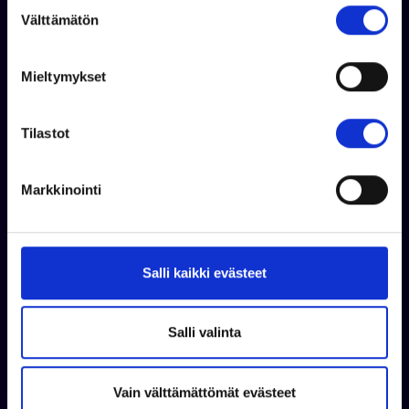
S
Välttämätön
u
o
s
Mieltymykset
t
Kysy lisää
u
m
Tilastot
u
k
Markkinointi
s
e
n
v
Salli kaikki evästeet
a
l
i
Salli valinta
n
t
Vain välttämättömät evästeet
a