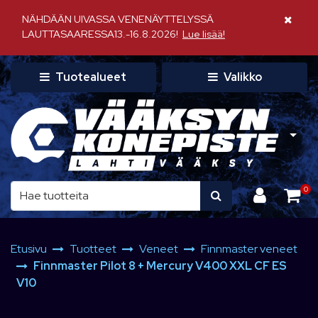
Siirry pääsisältöön
NÄHDÄÄN UIVASSA VENENÄYTTELYSSÄ
Sulje il
LAUTTASAARESSA13.-16.8.2026!
Lue lisää!
Tuotealueet
Valikko
0
Etusivu
Tuotteet
Veneet
Finnmaster veneet
Finnmaster Pilot 8 + Mercury V400 XXL CF ES
V10