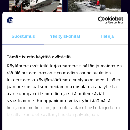
FALCON
SUVI
Suostumus
Yksityiskohdat
Tietoja
Falcon + Mercury F150
Suvi 45 Duo + Yamaha
XL
F30
Tämä sivusto käyttää evästeitä
Käytämme evästeitä tarjoamamme sisällön ja mainosten
räätälöimiseen, sosiaalisen median ominaisuuksien
Takuu 24 kk
Takuu 24 kk
tukemiseen ja kävijämäärämme analysoimiseen. Lisäksi
Tuotetta ei ole varastossa
Tuotetta ei ole varastossa
jaamme sosiaalisen median, mainosalan ja analytiikka-
0,00 €
13 890,00 €
alan kumppaneillemme tietoja siitä, miten käytät
sivustoamme. Kumppanimme voivat yhdistää näitä
Tarjouspyyntö
Tarjouspyyntö
tietoja muihin tietoihin, joita olet antanut heille tai joita on
kerätty, kun olet käyttänyt heidän palvelujaan.