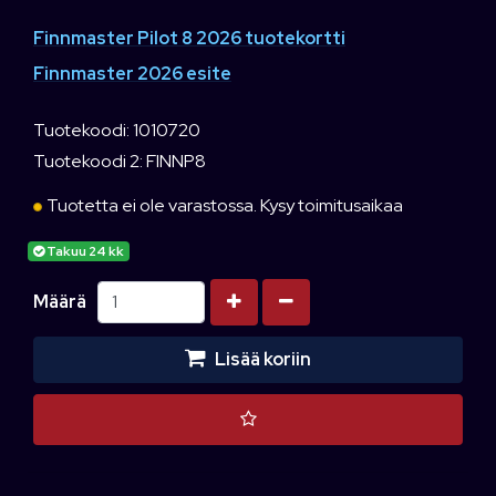
Finnmaster Pilot 8 2026 tuotekortti
Finnmaster 2026 esite
Tuotekoodi: 1010720
Tuotekoodi 2: FINNP8
Tuotetta ei ole varastossa. Kysy toimitusaikaa
Takuu 24 kk
Kasvata määrää
Vähennä määrää
Määrä
Lisää koriin