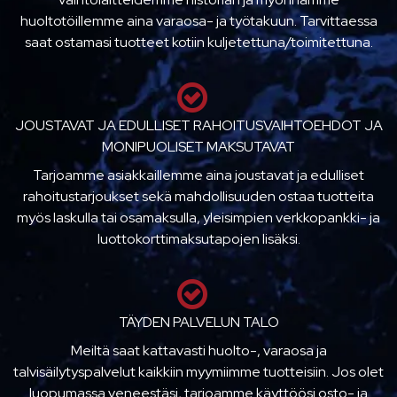
huoltotöillemme aina varaosa- ja työtakuun. Tarvittaessa
saat ostamasi tuotteet kotiin kuljetettuna/toimitettuna.
JOUSTAVAT JA EDULLISET RAHOITUSVAIHTOEHDOT JA
MONIPUOLISET MAKSUTAVAT
Tarjoamme asiakkaillemme aina joustavat ja edulliset
rahoitustarjoukset sekä mahdollisuuden ostaa tuotteita
myös laskulla tai osamaksulla, yleisimpien verkkopankki- ja
luottokorttimaksutapojen lisäksi.
TÄYDEN PALVELUN TALO
Meiltä saat kattavasti huolto-, varaosa ja
talvisäilytyspalvelut kaikkiin myymiimme tuotteisiin. Jos olet
luopumassa veneestäsi, tarjoamme käyttöösi osto- ja