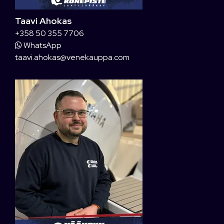
Taavi Ahokas
+358 50 355 7706
WhatsApp
taavi.ahokas@venekauppa.com