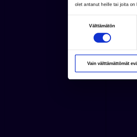
olet antanut heille tai joita o
S
Välttämätön
u
o
s
t
u
m
Vain välttämättömät ev
u
k
s
e
n
v
a
l
i
n