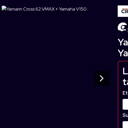
Ya
Ya
L
t
Et
Su