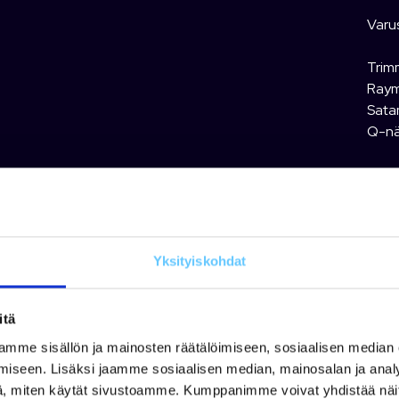
Varu
Trim
Raym
Sata
Q-nä
Vene 
järke
Meid
Yksityiskohdat
Olem
käytt
itä
vene
mme sisällön ja mainosten räätälöimiseen, sosiaalisen median
Moot
iseen. Lisäksi jaamme sosiaalisen median, mainosalan ja analy
Moott
, miten käytät sivustoamme. Kumppanimme voivat yhdistää näitä t