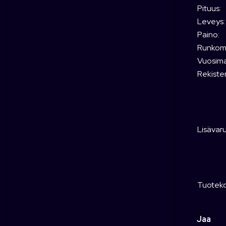
Pituus:
Leveys:
Paino:
Runkoma
Vuosimal
Rekiste
Lisävar
Tuoteko
Jaa