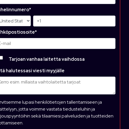
helinnumero
*
hköpostiosoite
*
Tarjoan vanhaa laitetta vaihdossa
tä halutessasi viesti myyjälle
rvitsemme lupasi henkilötietojen tallentamiseen ja
sittelyyn, jotta voimme vastata tiedusteluihin ja
rjouspyyntöihin sekä tilaamiesi palveluiden ja tuotteiden
ottamiseen.