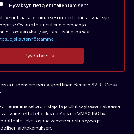
Hyväksyn tietojeni tallentamisen
*
it peruuttaa suostumuksesi miloin tahansa. Vääksyn
nepiste Oy on sitoutunut suojelemaan ja
nnioittamaan yksityisyyttäsi. Lisätietoa saat
etosuojakäytännöstämme
.
nissä uudenveroinen ja sporttinen Yamarin 62 BR Cross
x
on ensimmäiseltä omistajalta ja ollut käytössä makeassa
ssä. Varustettu tehokkaalla Yamaha VMAX 150 hv -
oottorilla, joka tarjoaa vahvan suorituskyvyn ja
udellisen ajokokemuksen.