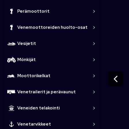
Perämoottorit
Venemoottoreiden huolto-osat
Vesijetit
Mönkijät
Moottorikelkat
Venetrailerit ja perävaunut
Veneiden telakointi
Venetarvikkeet