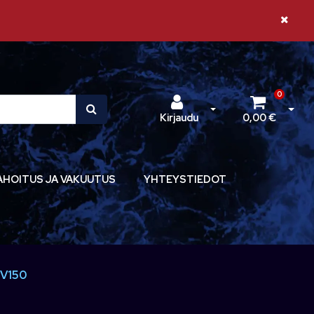
Sulje il
0
Avaa kirjautuminen
Avaa 
Kirjaudu
0,00 €
AHOITUS JA VAKUUTUS
YHTEYSTIEDOT
 V150