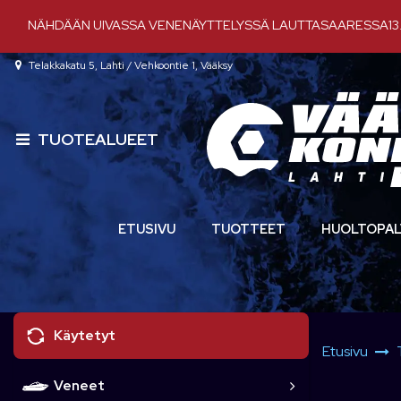
Siirry pääsisältöön
NÄHDÄÄN UIVASSA VENENÄYTTELYSSÄ LAUTTASAARESSA13.-
Telakkakatu 5, Lahti / Vehkoontie 1, Vääksy
TUOTEALUEET
ETUSIVU
TUOTTEET
HUOLTOPAL
Käytetyt
Etusivu
Veneet