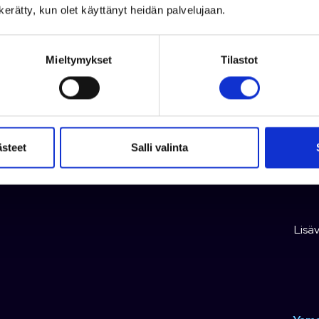
Moott
n kerätty, kun olet käyttänyt heidän palvelujaan.
Moot
Moot
Pituu
Mieltymykset
Tilastot
Leve
Pain
Runk
Vuosi
ästeet
Salli valinta
Reki
Lisä