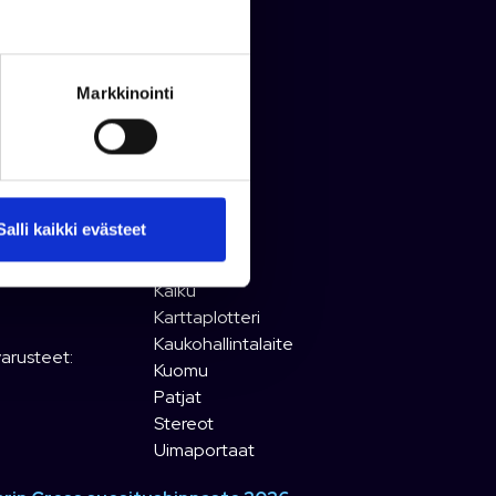
orin vuosimalli:
2023
torin teho:
150 hv
torin käyttötunnit:
89 h
s:
6.12 m
Markkinointi
ys:
2.26 m
o:
875 kg
omateriaali:
Alumiini
malli:
2023
Salli kaikki evästeet
sterinumero:
P150712
Autopilotti
Kaiku
Karttaplotteri
Kaukohallintalaite
varusteet:
Kuomu
Patjat
Stereot
Uimaportaat