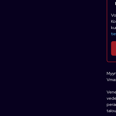
Vo
Ko
ku
ti
Myyn
Vma
Vene 
vede
peräm
talo