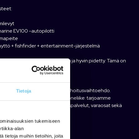
steet:
milevyt
arine EV100 -autopilotti
mapeite
yttö + fishfinder + entertainment-järjestelmä
on kokonaisuutena erittäin siisti ja hyvin pidetty. Tämä on
vä vaihtoehto uudelle veneelle!
än kauttamme myös edulliset rahoitusvaihtoehdo.
Tietoja
me täyden palvelun vene- ja koneliike: tarjoamme
öösi myös huolto- ja talvisäilytyspalvelut, varaosat sekä
iden välitysmyyntipalvelun.
 ominaisuuksien tukemiseen
torin merkki:
Yamaha
tiikka-alan
orin malli:
V150
ietoja muihin tietoihin, joita