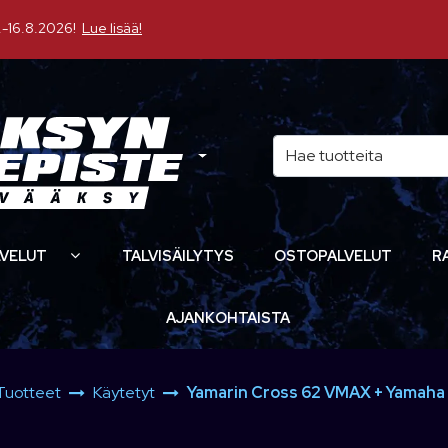
16.8.2026!
Lue lisää!
VELUT
TALVISÄILYTYS
OSTOPALVELUT
R
AJANKOHTAISTA
Tuotteet
Käytetyt
Yamarin Cross 62 VMAX + Yamaha