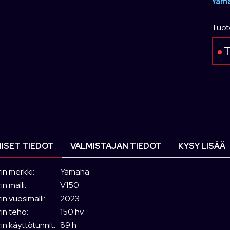
Yama
Tuot
T
ISET TIEDOT
VALMISTAJAN TIEDOT
KYSY LISÄÄ
in merkki:
Yamaha
n malli:
V150
n vuosimalli:
2023
in teho:
150 hv
in käyttötunnit:
89 h