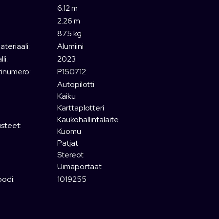
6.12 m
2.26 m
875 kg
teriaali:
Alumiini
li:
2023
rinumero:
P150712
Autopilotti
Kaiku
Karttaplotteri
Kaukohallintalaite
usteet:
Kuomu
Patjat
Stereot
Uimaportaat
odi:
1019255