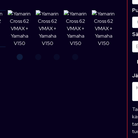
Pu
Sä
Jä
Ta
kä
ta
tu