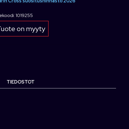
rin Cross suositushinnasto 2026
ekoodi: 1019255
uote on myyty
TIEDOSTOT