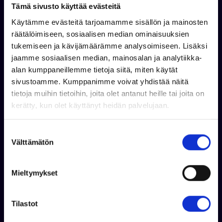
Tämä sivusto käyttää evästeitä
Käytämme evästeitä tarjoamamme sisällön ja mainosten
räätälöimiseen, sosiaalisen median ominaisuuksien
tukemiseen ja kävijämäärämme analysoimiseen. Lisäksi
jaamme sosiaalisen median, mainosalan ja analytiikka-
alan kumppaneillemme tietoja siitä, miten käytät
sivustoamme. Kumppanimme voivat yhdistää näitä
Kysy lisää
tietoja muihin tietoihin, joita olet antanut heille tai joita on
kerätty, kun olet käyttänyt heidän palvelujaan.
S
Välttämätön
u
o
s
Mieltymykset
t
u
m
Tilastot
u