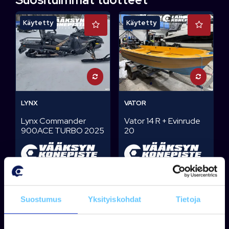
Käytetty
Käytetty
LYNX
VATOR
Lynx Commander
Vator 14 R + Evinrude
900ACE TURBO 2025
20
Tuotetta on varastossa
Tuotetta on varastossa
Suostumus
Yksityiskohdat
Tietoja
19 900,00 €
2 490,00 €
Tarjouspyyntö
Tarjouspyyntö