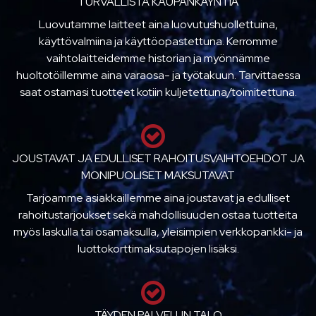
TURVALLISTA KAUPANKÄYNTIÄ
Luovutamme laitteet aina luovutushuollettuina,
käyttövalmiina ja käyttöopastettuna. Kerromme
vaihtolaitteidemme historian ja myönnämme
huoltotöillemme aina varaosa- ja työtakuun. Tarvittaessa
saat ostamasi tuotteet kotiin kuljetettuna/toimitettuna.
JOUSTAVAT JA EDULLISET RAHOITUSVAIHTOEHDOT JA
MONIPUOLISET MAKSUTAVAT
Tarjoamme asiakkaillemme aina joustavat ja edulliset
rahoitustarjoukset sekä mahdollisuuden ostaa tuotteita
myös laskulla tai osamaksulla, yleisimpien verkkopankki- ja
luottokorttimaksutapojen lisäksi.
TÄYDEN PALVELUN TALO