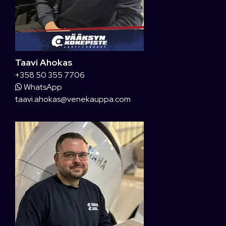
Taavi Ahokas
+358 50 355 7706
WhatsApp
taavi.ahokas@venekauppa.com