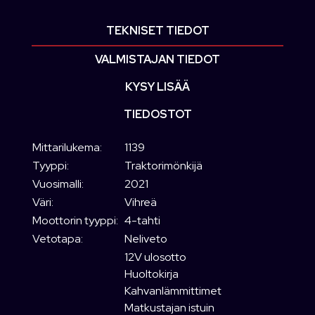
TEKNISET TIEDOT
VALMISTAJAN TIEDOT
KYSY LISÄÄ
TIEDOSTOT
Mittarilukema:
1139
Tyyppi:
Traktorimönkijä
Vuosimalli:
2021
Väri:
Vihreä
Moottorin tyyppi:
4-tahti
Vetotapa:
Neliveto
12V ulosotto
Huoltokirja
Kahvanlämmittimet
Matkustajan istuin