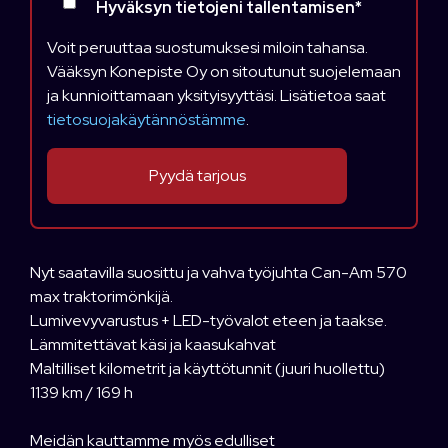
Hyväksyn tietojeni tallentamisen
*
Voit peruuttaa suostumuksesi miloin tahansa.
Vääksyn Konepiste Oy on sitoutunut suojelemaan
ja kunnioittamaan yksityisyyttäsi. Lisätietoa saat
tietosuojakäytännöstämme
.
Nyt saatavilla suosittu ja vahva työjuhta Can-Am 570
max traktorimönkijä.
Lumivevyvarustus + LED-työvalot eteen ja taakse.
Lämmitettävat käsi ja kaasukahvat
Maltilliset kilometrit ja käyttötunnit (juuri huollettu)
1139 km / 169 h
Meidän kauttamme myös edulliset