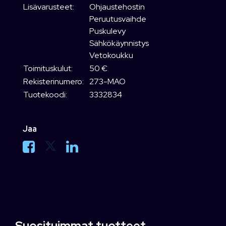
Lisävarusteet:
Ohjaustehostin
Peruutusvaihde
Puskulevy
Sähkökäynnistys
Vetokoukku
Toimituskulut:
50 €
Rekisterinumero:
273-MAO
Tuotekoodi:
3332834
Jaa
Suosituimmat tuotteet