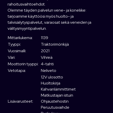
rahoitusvaihtoehdot.
Olemme täyden palvelun vene- ja koneliike:
tarjoamme käyttöösi myös huolto- ja
talvisäilytyspalvelut, varaosat sekä veneiden ja
välitysmyyntipalvelun.
Mittarilukema:
1139
Tyyppi:
Traktorimönkijä
Vuosimalli:
2021
Väri:
Vihreä
Moottorin tyyppi:
4-tahti
Vetotapa:
Neliveto
12V ulosotto
Huoltokirja
Kahvanlämmittimet
Matkustajan istuin
Lisävarusteet:
Ohjaustehostin
Peruutusvaihde