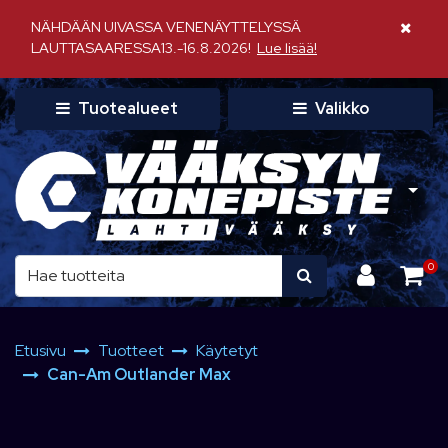
Siirry pääsisältöön
NÄHDÄÄN UIVASSA VENENÄYTTELYSSÄ
Sulje il
LAUTTASAARESSA13.-16.8.2026!
Lue lisää!
Tuotealueet
Valikko
0
Etusivu
Tuotteet
Käytetyt
Can-Am Outlander Max