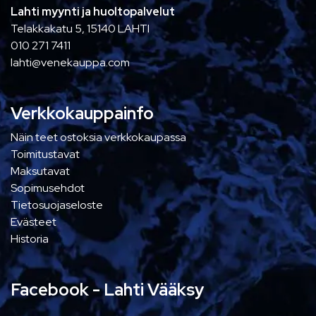
Lahti myynti ja huoltopalvelut
Telakkakatu 5, 15140 LAHTI
010 271 7411
lahti@venekauppa.com
Verkkokauppainfo
Näin teet ostoksia verkkokaupassa
Toimitustavat
Maksutavat
Sopimusehdot
Tietosuojaseloste
Evästeet
Historia
Facebook - Lahti Vääksy