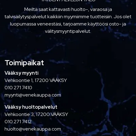
Meiltä saat kattavasti huolto-, varaosa ja
talvisäilytyspalvelut kaikkiin myymiimme tuotteisiin. Jos olet
luopumassa veneestäsi, tarjoamme käyttöösi osto- ja
välitysmyyntipalvelut.
Toimipaikat
Vääksy myynti
Vehkoontie 1, 17200 VÄÄKSY
010 271 7410
myynti@venekauppa.com
Vääksy huoltopalvelut
Vehkoontie 3, 17200 VÄÄKSY
010 271 7412
huolto@venekauppa.com