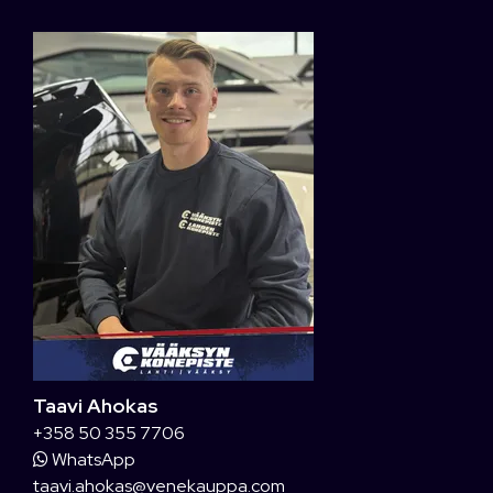
Taavi Ahokas
+358 50 355 7706
WhatsApp
taavi.ahokas@venekauppa.com