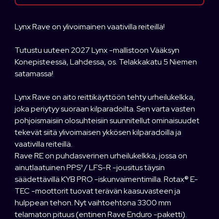
Lynx Rave on ylivoimainen vaativilla reiteillä!
Tutustu uuteen 2027 Lynx -mallistoon Vääksyn
Konepisteessä, Lahdessa, os. Telakkakatu 5 Niemen
satamassa!
Lynx Rave on aito reittikäyttöön tehty urheilukelkka,
joka periytyy suoraan kilparadoilta. Sen varta vasten
pohjoismaisiin olosuhteisiin suunnitellut ominaisuudet
tekevät siitä ylivoimaisen ykkösen kilparadoilla ja
vaativilla reiteillä.
Rave RE on puhdasverinen urheilukelkka, jossa on
ainutlaatuinen PPS³ / LFS-R -jousitus täysin
säädettävillä KYB PRO -iskunvaimentimilla. Rotax® E-
TEC -moottorit tuovat terävän kaasuvasteen ja
hulppean tehon. Nyt vaihtoehtona 3300 mm
telamaton pituus (entinen Rave Enduro -paketti).