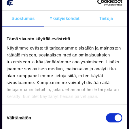
Jaa
Suostumus
Yksityiskohdat
Tietoja
Tämä sivusto käyttää evästeitä
Käytämme evästeitä tarjoamamme sisällön ja mainosten
räätälöimiseen, sosiaalisen median ominaisuuksien
Suosituimmat tuotteet
tukemiseen ja kävijämäärämme analysoimiseen. Lisäksi
jaamme sosiaalisen median, mainosalan ja analytiikka-
alan kumppaneillemme tietoja siitä, miten käytät
sivustoamme. Kumppanimme voivat yhdistää näitä
tietoja muihin tietoihin, joita olet antanut heille tai joita on
kerätty, kun olet käyttänyt heidän palvelujaan.
S
Välttämätön
u
BRPVAR
BRPVAR
o