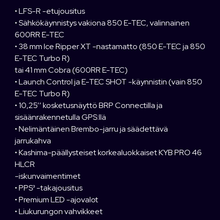
• LFS-R -etujousitus
• Sähkökäynnistys vakiona 850 E-TEC, valinnainen
600RR E-TEC
• 38 mm Ice Ripper XT -nastamatto (850 E-TEC ja 850
E-TEC Turbo R)
tai 41 mm Cobra (600RR E-TEC)
• Launch Control ja E-TEC SHOT -käynnistin (vain 850
E-TEC Turbo R)
• 10,25’’ kosketusnäyttö BRP Connectilla ja
sisäänrakennetulla GPS:llä
• Nelimäntäinen Brembo-jarru ja säädettävä
jarrukahva
• Kashima-päällysteiset korkealuokkaiset KYB PRO 46
HLCR
-iskunvaimentimet
• PPS³ -takajousitus
• Premium LED -ajovalot
• Liukurungon vahvikkeet