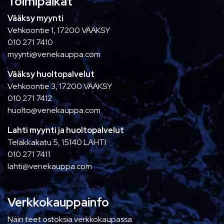
Toimipaikat
Vääksy myynti
Vehkoontie 1, 17200 VÄÄKSY
010 271 7410
myynti@venekauppa.com
Vääksy huoltopalvelut
Vehkoontie 3, 17200 VÄÄKSY
010 271 7412
huolto@venekauppa.com
Lahti myynti ja huoltopalvelut
Telakkakatu 5, 15140 LAHTI
010 271 7411
lahti@venekauppa.com
Verkkokauppainfo
Näin teet ostoksia verkkokaupassa