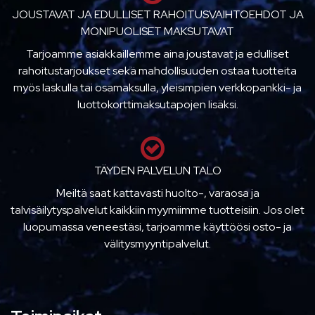
JOUSTAVAT JA EDULLISET RAHOITUSVAIHTOEHDOT JA
MONIPUOLISET MAKSUTAVAT
Tarjoamme asiakkaillemme aina joustavat ja edulliset
rahoitustarjoukset sekä mahdollisuuden ostaa tuotteita
myös laskulla tai osamaksulla, yleisimpien verkkopankki- ja
luottokorttimaksutapojen lisäksi.
TÄYDEN PALVELUN TALO
Meiltä saat kattavasti huolto-, varaosa ja
talvisäilytyspalvelut kaikkiin myymiimme tuotteisiin. Jos olet
luopumassa veneestäsi, tarjoamme käyttöösi osto- ja
välitysmyyntipalvelut.