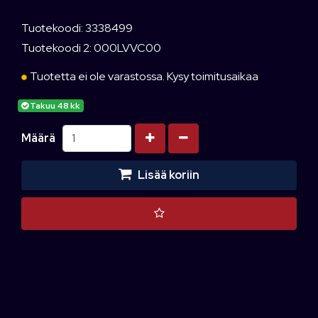
Tuotekoodi: 3338499
Tuotekoodi 2: 000LVVC00
Tuotetta ei ole varastossa. Kysy toimitusaikaa
Takuu 48 kk
Kasvata määrää
Vähennä määrää
Määrä
Lisää koriin