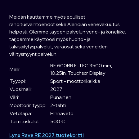
Meidän kauttamme myös edulliset
rahoitusvaihtoehdot sekä Alandian venevakuutus
helposti. Olemme täyden palvelun vene- ja koneliike:
tarjoamme käyttöösi myös huolto- ja
talvisäilytyspalvelut, varaosat sekä veneiden
välitysmyyntipalvelun.
RE 600RR E-TEC 3500 mm,
Malli:
10.25in. Touchscr. Display
Tyyppi:
Sport - moottorikelkka
Vuosimalli:
2027
Väri:
Punainen
Moottorin tyyppi:
2-tahti
Vetotapa:
Hihnaveto
Toimituskulut:
500 €
Lynx Rave RE 2027 tuotekortti