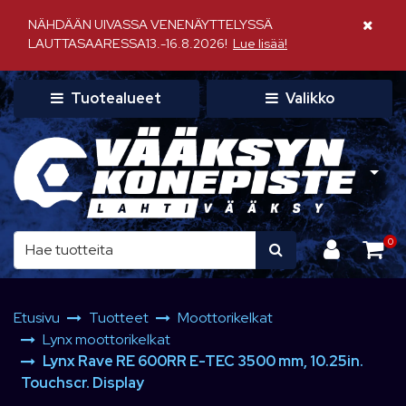
Siirry pääsisältöön
NÄHDÄÄN UIVASSA VENENÄYTTELYSSÄ
Sulje il
LAUTTASAARESSA13.-16.8.2026!
Lue lisää!
Tuotealueet
Valikko
0
Etusivu
Tuotteet
Moottorikelkat
Lynx moottorikelkat
Lynx Rave RE 600RR E-TEC 3500 mm, 10.25in.
Touchscr. Display