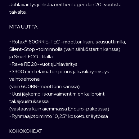
Juhlaväritys juhlistaa reittien legendan 20-vuotista
taivalta.
MITÄ UUTTA
• Rotax® 600RR E-TEC -moottori lisäruiskusuuttimilla,
Silent-Stop -toiminnolla (vain sähköstartin kanssa)
ja Smart ECO -tilalla
• Rave RE 20-vuotisjuhlaväritys
• 3300 mm telamaton pituus ja käsikäynnistys
vaihtoehtona
(vain 600RR-moottorin kanssa)
• Uusi jäykempi iskunvaimentimien kalibrointi
takajousituksessa
(vastaava kuin aiemmassa Enduro-paketissa)
• Ryhmäajotoiminto 10,25’’ kosketusnäytössä
KOHOKOHDAT