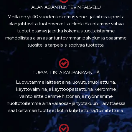
ALAN ASIANTUNTEVIN PALVELU
Meillä on yli 40 vuoden kokemus vene- ja laitekaupoista
alan johtavilta tuotemerkeiltä. Henkilökuntamme vahva
tuotetietämys ja pitkä kokemus tuotteistamme
mahdollistaa alan asiantuntevimman palvelun ja osaamme
suositella tarpeisiisi sopivaa tuotetta.
TURVALLISTA KAUPANKÄYNTIÄ
Luovutamme laitteet aina luovutushuollettuina,
käyttövalmiina ja käyttöopastettuna. Kerromme
vaihtolaitteidemme historian ja myönnämme
huoltotöillemme aina varaosa- ja työtakuun. Tarvittaessa
saat ostamasi tuotteet kotiin kuljetettuna/toimitettuna.