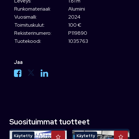
Leveys:
1.81 m
Runkomateriaali:
Alumiini
Vuosimalli:
2024
Toimituskulut:
100 €
Rekisterinumero:
P119890
Tuotekoodi:
1035763
Jaa
Suosituimmat tuotteet
Käytetty
Käytetty