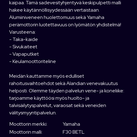
kaipaa. Tämä sadevesityhjentyvä keskipulpetti malli
hakee käytännöllisyydessään vertaistaan.
Alumiiniveneen huolettomuus sekä Yamaha
perämottorin luotettavuus on lyömätön yhdistelmä!
Varusteena:
- Taka-kaide
- Sivukaiteet
- Vapaputket
- Keulamoottoriteline
Meidän kauttamme myös edulliset
rahoitusvaihtoehdot sekä Alandian venevakuutus
helposti. Olemme täyden palvelun vene- ja koneliike:
tarjoamme käyttöösi myös huolto- ja
talvisäilytyspalvelut, varaosat sekä veneiden
välitysmyyntipalvelun.
Moottorin merkki:
Yamaha
Moottorin malli:
F30 BETL