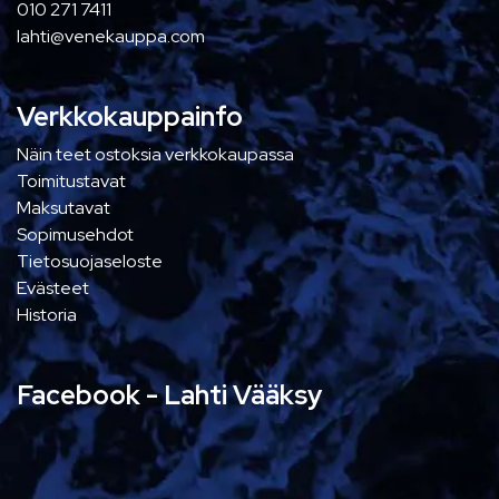
010 271 7411
lahti@venekauppa.com
Verkkokauppainfo
Näin teet ostoksia verkkokaupassa
Toimitustavat
Maksutavat
Sopimusehdot
Tietosuojaseloste
Evästeet
Historia
Facebook - Lahti Vääksy