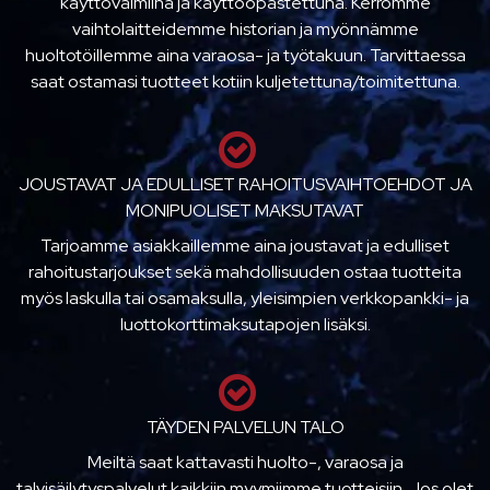
käyttövalmiina ja käyttöopastettuna. Kerromme
vaihtolaitteidemme historian ja myönnämme
huoltotöillemme aina varaosa- ja työtakuun. Tarvittaessa
saat ostamasi tuotteet kotiin kuljetettuna/toimitettuna.
JOUSTAVAT JA EDULLISET RAHOITUSVAIHTOEHDOT JA
MONIPUOLISET MAKSUTAVAT
Tarjoamme asiakkaillemme aina joustavat ja edulliset
rahoitustarjoukset sekä mahdollisuuden ostaa tuotteita
myös laskulla tai osamaksulla, yleisimpien verkkopankki- ja
luottokorttimaksutapojen lisäksi.
TÄYDEN PALVELUN TALO
Meiltä saat kattavasti huolto-, varaosa ja
talvisäilytyspalvelut kaikkiin myymiimme tuotteisiin. Jos olet