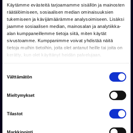
Käytämme evästeitä tarjoamamme sisällön ja mainosten
räätälöimiseen, sosiaalisen median ominaisuuksien
tukemiseen ja kävijämäärämme analysoimiseen. Lisäksi
jaamme sosiaalisen median, mainosalan ja analytiikka-
alan kumppaneillemme tietoja siitä, miten käytät
Kysy lisää
sivustoamme. Kumppanimme voivat yhdistää näitä
tietoja muihin tietoihin, joita olet antanut heille tai joita on
kerätty, kun olet käyttänyt heidän palvelujaan.
S
Välttämätön
u
o
s
Mieltymykset
t
u
m
Tilastot
u
k
Markkinointi