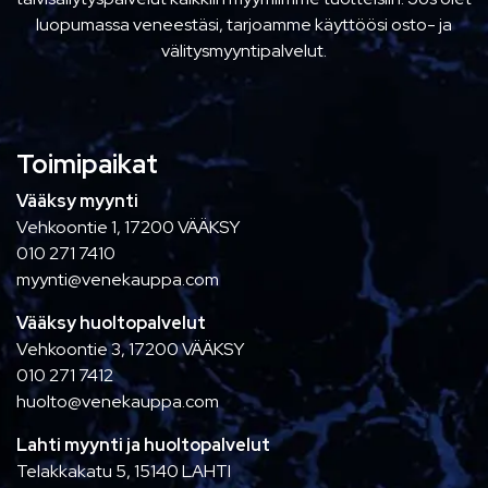
luopumassa veneestäsi, tarjoamme käyttöösi osto- ja
välitysmyyntipalvelut.
Toimipaikat
Vääksy myynti
Vehkoontie 1, 17200 VÄÄKSY
010 271 7410
myynti@venekauppa.com
Vääksy huoltopalvelut
Vehkoontie 3, 17200 VÄÄKSY
010 271 7412
huolto@venekauppa.com
Lahti myynti ja huoltopalvelut
Telakkakatu 5, 15140 LAHTI