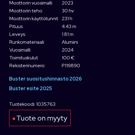
Moottorin vuosimalli:
2023
Moottorin teho:
30 hv
Moottorin käyttötunnit:
231 h
Pituus:
4.43 m
Leveys:
1.81 m
Runkomateriaali:
Alumiini
Vuosimalli:
2024
Toimituskulut:
100 €
Rekisterinumero:
P119890
Buster suositushinnasto 2026
Buster esite 2025
Tuotekoodi: 1035763
Tuote on myyty