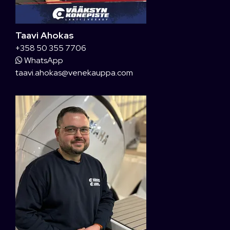
Taavi Ahokas
+358 50 355 7706
WhatsApp
taavi.ahokas@venekauppa.com