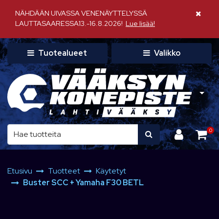
Siirry pääsisältöön
NÄHDÄÄN UIVASSA VENENÄYTTELYSSÄ
Sulje il
LAUTTASAARESSA13.-16.8.2026!
Lue lisää!
Tuotealueet
Valikko
0
Etusivu
Tuotteet
Käytetyt
Buster SCC + Yamaha F30 BETL