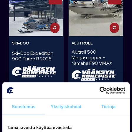
SKI-DOO
ALUTROLL
Alutroll 500
Ski-Doo Expedition
Megasnapper +
900 Turbo R 2025
Yamaha F90 VMAX
Tuotetta on varastossa
Tuotetta on varastossa
21 900,00 €
31 900,00 €
Suostumus
Yksityiskohdat
Tietoja
Tarjouspyyntö
Tarjouspyyntö
Tämä sivusto käyttää evästeitä