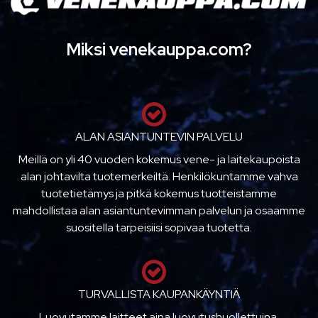
Miksi venekauppa.com?
ALAN ASIANTUNTEVIN PALVELU
Meillä on yli 40 vuoden kokemus vene- ja laitekaupoista
alan johtavilta tuotemerkeiltä. Henkilökuntamme vahva
tuotetietämys ja pitkä kokemus tuotteistamme
mahdollistaa alan asiantuntevimman palvelun ja osaamme
suositella tarpeisiisi sopivaa tuotetta.
TURVALLISTA KAUPANKÄYNTIÄ
Luovutamme laitteet aina luovutushuollettuina,