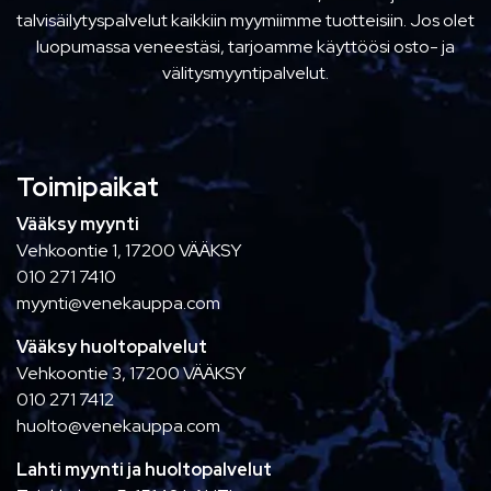
talvisäilytyspalvelut kaikkiin myymiimme tuotteisiin. Jos olet
luopumassa veneestäsi, tarjoamme käyttöösi osto- ja
välitysmyyntipalvelut.
Toimipaikat
Vääksy myynti
Vehkoontie 1, 17200 VÄÄKSY
010 271 7410
myynti@venekauppa.com
Vääksy huoltopalvelut
Vehkoontie 3, 17200 VÄÄKSY
010 271 7412
huolto@venekauppa.com
Lahti myynti ja huoltopalvelut