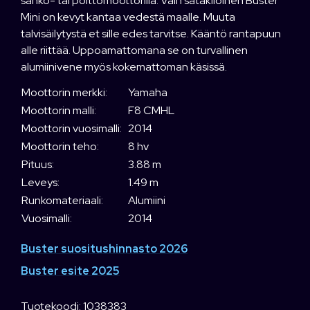
sähkö- tai polttomoottorilla. Vain satakiloinen Buster
Mini on kevyt kantaa vedestä maalle. Muuta
talvisäilytystä et sille edes tarvitse. Kääntö rantapuun
alle riittää. Uppoamattomana se on turvallinen
alumiinivene myös kokemattoman käsissä.
Moottorin merkki:
Yamaha
Moottorin malli:
F8 CMHL
Moottorin vuosimalli:
2014
Moottorin teho:
8 hv
Pituus:
3.88 m
Leveys:
1.49 m
Runkomateriaali:
Alumiini
Vuosimalli:
2014
Buster suositushinnasto 2026
Buster esite 2025
Tuotekoodi: 1038383