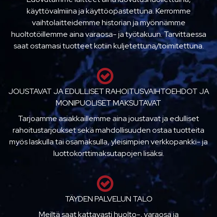
käyttövalmiina ja käyttöopastettuna. Kerromme
vaihtolaitteidemme historian ja myönnämme
huoltotöillemme aina varaosa- ja työtakuun. Tarvittaessa
saat ostamasi tuotteet kotiin kuljetettuna/toimitettuna.
JOUSTAVAT JA EDULLISET RAHOITUSVAIHTOEHDOT JA
MONIPUOLISET MAKSUTAVAT
Tarjoamme asiakkaillemme aina joustavat ja edulliset
rahoitustarjoukset sekä mahdollisuuden ostaa tuotteita
myös laskulla tai osamaksulla, yleisimpien verkkopankki- ja
luottokorttimaksutapojen lisäksi.
TÄYDEN PALVELUN TALO
Meiltä saat kattavasti huolto-, varaosa ja