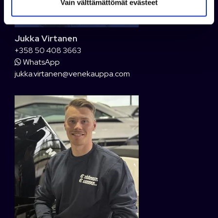
Vain välttämättömät evästeet
a
Jukka Virtanen
+358 50 408 3663
WhatsApp
jukka.virtanen@venekauppa.com