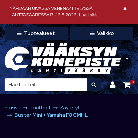
Siirry pääsisältöön
NÄHDÄÄN UIVASSA VENENÄYTTELYSSÄ
Sulje il
LAUTTASAARESSA13.-16.8.2026!
Lue lisää!
Tuotealueet
Valikko
0
Etusivu
Tuotteet
Käytetyt
Buster Mini + Yamaha F8 CMHL