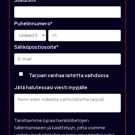
Sukunimi
*
Puhelinnumero
*
Sähköpostiosoite
*
Tarjoan vanhaa laitetta vaihdossa
Jätä halutessasi viesti myyjälle
Tarvitsemme lupasi henkilötietojen
tallentamiseen ja käsittelyyn, jotta voimme
vastata tiedusteluihin ja tarjouspyyntöihin sekä