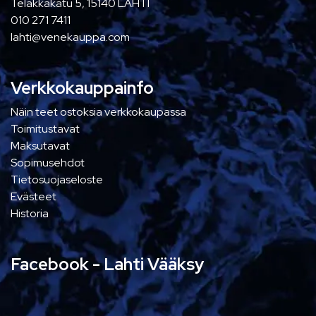
Telakkakatu 5, 15140 LAHTI
010 271 7411
lahti@venekauppa.com
Verkkokauppainfo
Näin teet ostoksia verkkokaupassa
Toimitustavat
Maksutavat
Sopimusehdot
Tietosuojaseloste
Evästeet
Historia
Facebook - Lahti Vääksy