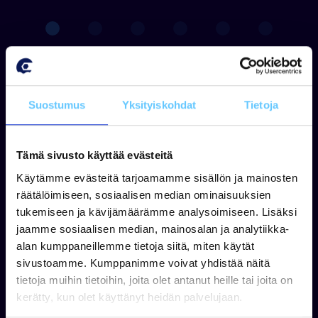
Suostumus
Yksityiskohdat
Tietoja
Kysy lisää
Tämä sivusto käyttää evästeitä
Käytämme evästeitä tarjoamamme sisällön ja mainosten
räätälöimiseen, sosiaalisen median ominaisuuksien
tukemiseen ja kävijämäärämme analysoimiseen. Lisäksi
jaamme sosiaalisen median, mainosalan ja analytiikka-
alan kumppaneillemme tietoja siitä, miten käytät
sivustoamme. Kumppanimme voivat yhdistää näitä
tietoja muihin tietoihin, joita olet antanut heille tai joita on
kerätty, kun olet käyttänyt heidän palvelujaan.