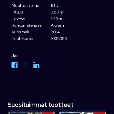
Moottorin teho:
8 hv
Pituus:
3.88 m
Leveys:
1.49 m
Runkomateriaali:
Alumiini
Vuosimalli:
2014
Tuotekoodi:
1038383
Jaa
Suosituimmat tuotteet