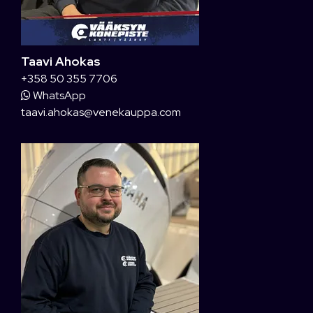
Taavi Ahokas
+358 50 355 7706
WhatsApp
taavi.ahokas@venekauppa.com