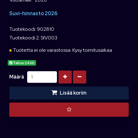
Suvi-hinnasto 2026
Tuotekoodi: 902810
Tuotekoodi 2: SIV003
Tuotetta ei ole varastossa. Kysy toimitusaikaa
Takuu 24 kk
Kasvata määrää
Vähennä määrää
Määrä
Lisää koriin