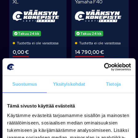
XL
Yamaha F40
Takuu 24 kk
Takuu 24 kk
Tuotetta ei ole varastossa
Tuotetta ei ole varastossa
0,00 €
14 790,00 €
Tarjouspyyntö
Tarjouspyyntö
Suostumus
Yksityiskohdat
Tietoja
Tämä sivusto käyttää evästeitä
Käytämme evästeitä tarjoamamme sisällön ja mainosten
Kysy lisää
räätälöimiseen, sosiaalisen median ominaisuuksien
tukemiseen ja kävijämäärämme analysoimiseen. Lisäksi
jaamme sosiaalisen median, mainosalan ja analytiikka-