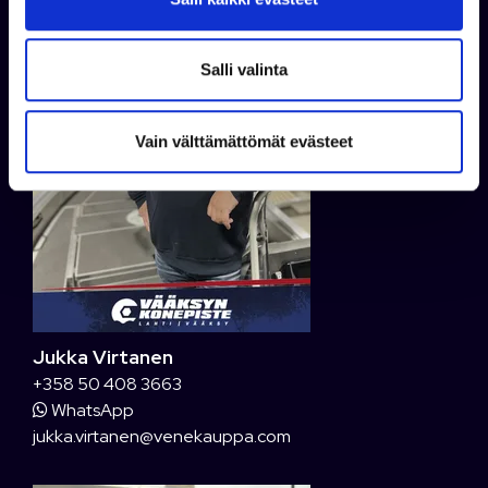
a
l
i
Salli valinta
n
t
Vain välttämättömät evästeet
a
Jukka Virtanen
+358 50 408 3663
WhatsApp
jukka.virtanen@venekauppa.com