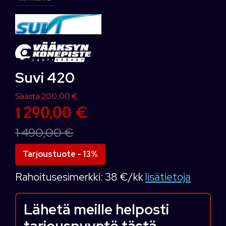
Suvi 420
Säästä 200,00 €
1 290,00 €
1 490,00 €
Tarjoustuote - 13%
Rahoitusesimerkki:
38 €/kk
lisätietoja
Lähetä meille helposti
tarjouspyyntö tästä