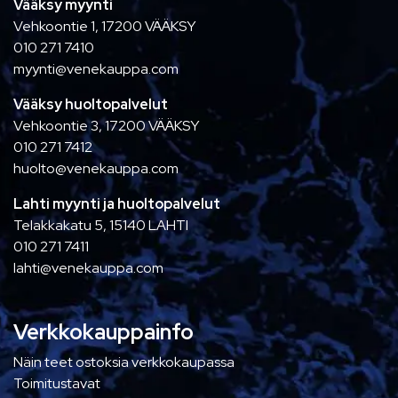
Vääksy myynti
Vehkoontie 1, 17200 VÄÄKSY
010 271 7410
myynti@venekauppa.com
Vääksy huoltopalvelut
Vehkoontie 3, 17200 VÄÄKSY
010 271 7412
huolto@venekauppa.com
Lahti myynti ja huoltopalvelut
Telakkakatu 5, 15140 LAHTI
010 271 7411
lahti@venekauppa.com
Verkkokauppainfo
Näin teet ostoksia verkkokaupassa
Toimitustavat