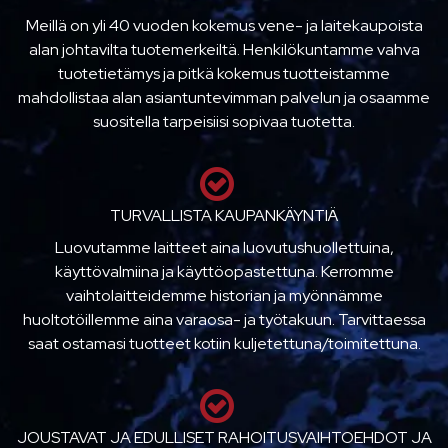
Meillä on yli 40 vuoden kokemus vene- ja laitekaupoista
alan johtavilta tuotemerkeiltä. Henkilökuntamme vahva
tuotetietämys ja pitkä kokemus tuotteistamme
mahdollistaa alan asiantuntevimman palvelun ja osaamme
suositella tarpeisiisi sopivaa tuotetta.
TURVALLISTA KAUPANKÄYNTIÄ
Luovutamme laitteet aina luovutushuollettuina,
käyttövalmiina ja käyttöopastettuna. Kerromme
vaihtolaitteidemme historian ja myönnämme
huoltotöillemme aina varaosa- ja työtakuun. Tarvittaessa
saat ostamasi tuotteet kotiin kuljetettuna/toimitettuna.
JOUSTAVAT JA EDULLISET RAHOITUSVAIHTOEHDOT JA