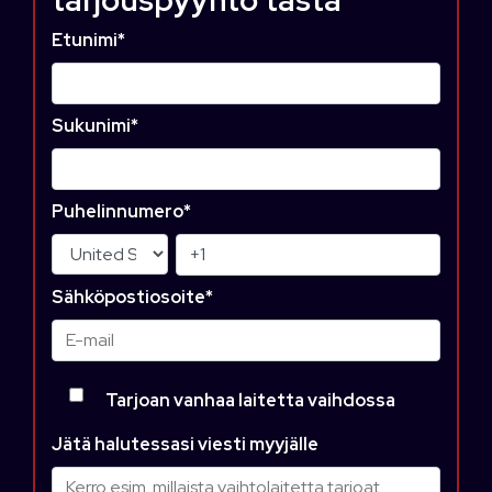
Etunimi
*
Sukunimi
*
Puhelinnumero
*
Sähköpostiosoite
*
Tarjoan vanhaa laitetta vaihdossa
Jätä halutessasi viesti myyjälle