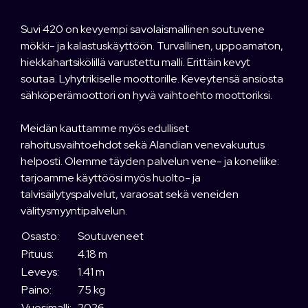
Suvi 420 on kevyempi savolaismallinen soutuvene
mökki- ja kalastuskäyttöön. Turvallinen, uppoamaton,
hiekkahartsikölillä varustettu malli. Erittäin kevyt
soutaa. Lyhytrikiselle moottorille. Keveytensä ansiosta
sähköperämoottori on hyvä vaihtoehto moottoriksi.
Meidän kauttamme myös edulliset
rahoitusvaihtoehdot sekä Alandian venevakuutus
helposti. Olemme täyden palvelun vene- ja koneliike:
tarjoamme käyttöösi myös huolto- ja
talvisäilytyspalvelut, varaosat sekä veneiden
välitysmyyntipalvelun.
Osasto:
Soutuveneet
Pituus:
4.18 m
Leveys:
1.41 m
Paino:
75 kg
Vuosimalli:
2026