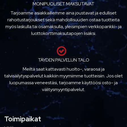
MONIPUOLISET MAKSUTAVAT
Tarjoamme asiakkaillemme aina joustavat ja edulliset
rahoitustarjoukset sekä mahdollisuuden ostaa tuotteita
myös laskulla tai osamaksulla, yleisimpien verkkopankki- ja
luottokorttimaksutapojen lisäksi.
TÄYDEN PALVELUN TALO
Meiltä saat kattavasti huolto-, varaosa ja
talvisäilytyspalvelut kaikkiin myymiimme tuotteisiin. Jos olet
luopumassa veneestäsi, tarjoamme käyttöösi osto- ja
välitysmyyntipalvelut.
Toimipaikat