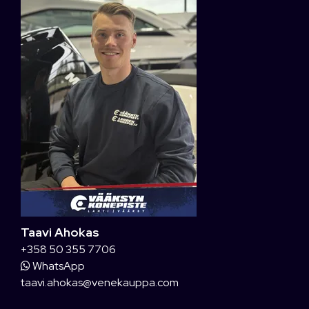
Taavi Ahokas
+358 50 355 7706
WhatsApp
taavi.ahokas@venekauppa.com