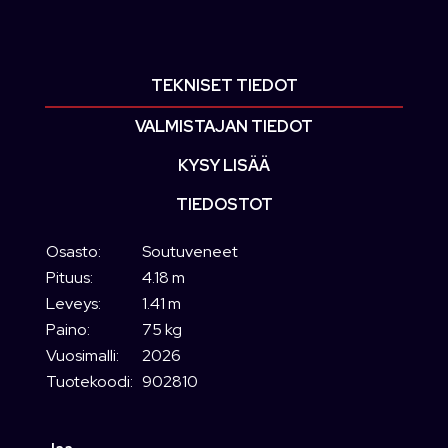
TEKNISET TIEDOT
VALMISTAJAN TIEDOT
KYSY LISÄÄ
TIEDOSTOT
Osasto:
Soutuveneet
Pituus:
4.18 m
Leveys:
1.41 m
Paino:
75 kg
Vuosimalli:
2026
Tuotekoodi:
902810