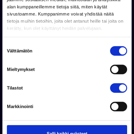
alan kumppaneillemme tietoja siitä, miten käytät
sivustoamme. Kumppanimme voivat yhdistää näitä
tietoja muihin tietoihin, joita olet antanut heille tai joita on
kerätty, kun olet käyttänyt heidän palvelujaan.
S
Välttämätön
u
o
s
Mieltymykset
t
u
m
Tilastot
Jouni Korhonen
u
k
+358 44 326 0989
Markkinointi
s
WhatsApp
e
jouni.korhonen@venekauppa.com
n
v
Salli kaikki evästeet