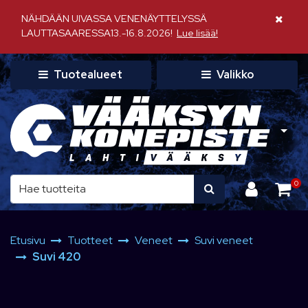
Siirry pääsisältöön
NÄHDÄÄN UIVASSA VENENÄYTTELYSSÄ
Sulje il
LAUTTASAARESSA13.-16.8.2026!
Lue lisää!
Tuotealueet
Valikko
0
Etusivu
Tuotteet
Veneet
Suvi veneet
Suvi 420