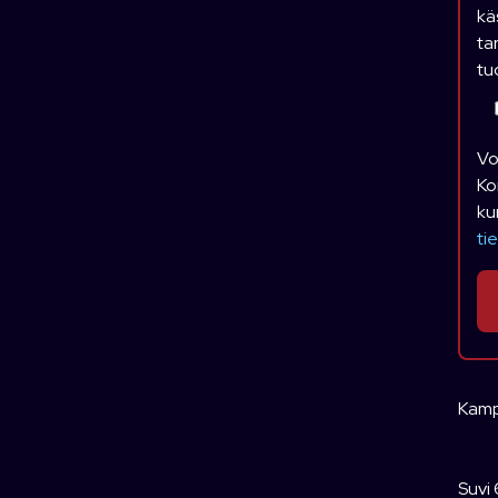
kä
ta
tu
Vo
Ko
ku
ti
Kamp
Suvi 