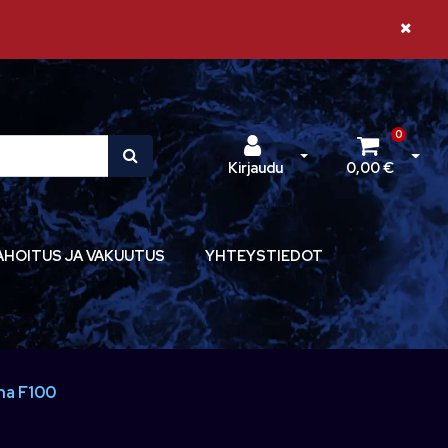
Sulje il
0
Avaa kirjautuminen
Avaa 
Kirjaudu
0,00 €
AHOITUS JA VAKUUTUS
YHTEYSTIEDOT
ha F100