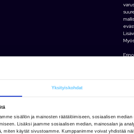
varus
suure
malli
eväs
Lisäv
Myös 
Erin
liuku
saata
voi 
saata
Yksityiskohdat
alla 
moott
Huipp
itä
moott
mme sisällön ja mainosten räätälöimiseen, sosiaalisen median
iseen. Lisäksi jaamme sosiaalisen median, mainosalan ja analy
Vakio
, miten käytät sivustoamme. Kumppanimme voivat yhdistää näitä t
lamin