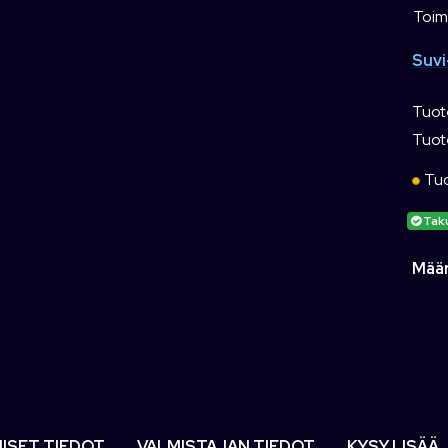
Toimi
Suvi
Tuot
Tuot
Tuo
Tak
Mää
ISET TIEDOT
VALMISTAJAN TIEDOT
KYSY LISÄÄ