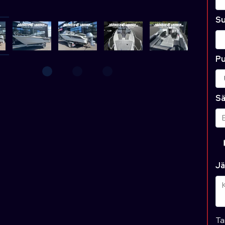
Su
Pu
Sä
Jä
Ta