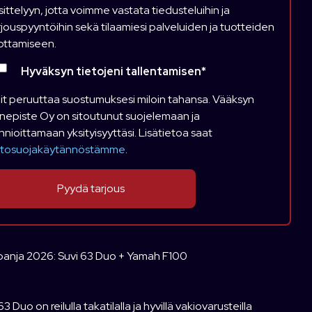
sittelyyn, jotta voimme vastata tiedusteluihin ja
rjouspyyntöihin sekä tilaamiesi palveluiden ja tuotteiden
ottamiseen.
Hyväksyn tietojeni tallentamisen
*
it peruuttaa suostumuksesi miloin tahansa. Vääksyn
nepiste Oy on sitoutunut suojelemaan ja
nnioittamaan yksityisyyttäsi. Lisätietoa saat
etosuojakäytännöstämme
.
anja 2026: Suvi 63 Duo + Yamah F100
63 Duo on reilulla takatilalla ja hyvillä vakiovarusteilla