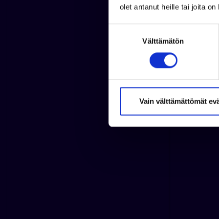
olet antanut heille tai joita o
S
Välttämätön
u
o
s
t
u
m
Vain välttämättömät ev
u
k
s
e
n
v
a
l
i
n