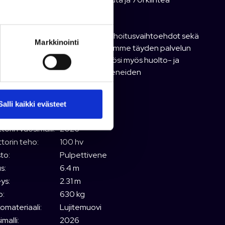
oainesäiliö.
än kauttamme myös edulliset rahoitusvaihtoehdot sekä
Markkinointi
dian venevakuutus helposti. Olemme täyden palvelun
 ja koneliike: tarjoamme käyttöösi myös huolto- ja
säilytyspalvelut, varaosat sekä veneiden
ysmyyntipalvelun.
torin merkki:
Yamaha
Salli kaikki evästeet
orin malli:
F100
orin vuosimalli:
2026
torin teho:
100 hv
to:
Pulpettivene
s:
6.4 m
ys:
2.31 m
o:
630 kg
omateriaali:
Lujitemuovi
malli:
2026