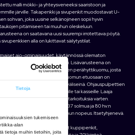
tettu malli mökki- ja yhteysveneeksi saaristoon ja
mmille järville. Takapenkki ja sivupenkit muodostavat U-
sen sohvan, joka uusine selkänojineen sopii hyvin
taukojen pitämiseen tai muuhun oleskeluun.
arusteena on saatavana uusi suurempi irrotettava pöytä.
sivupenkkien alla on lukittavat säilytystilat.
omaiset ajo-ominaisuudet, käytännössä olematon
kynnys ja hyvin suuntavakaa malli. Lisävarusteena on
vana tilava ja korkea kaksiosainen perähyttikuomu, josta
hankkia vaikka pelkän etuosan. Kuomun etuosaan on
vana vetoketjulla kiinnitettävä väliseinä. Ohjauspulpettien
Tietoja
reilut säilytystilat esim. kylmälaukulle tai kasseille. Laaja
orisuositus 80-115 hv eri käyttötarkoituksia varten.
unopeus 115 hv:n moottorilla n. 37 solmua ja 80 hv:n
orillakin saavutetaan n. 30 solmun nopeus. Itsetyhjenevä.
 ominaisuuksien tukemiseen
tiikka-alan
varusteina mm. väliovi, verhoillut kuppipenkit,
ietoja muihin tietoihin, joita
aattisarja, hydrauliohjaus, kölirauta ja 70l kiinteä