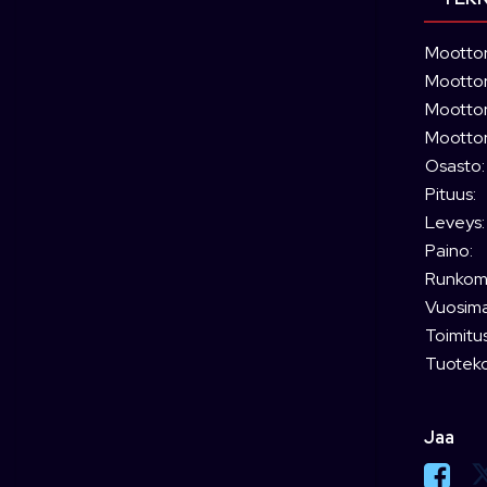
Moottor
Moottori
Moottori
Moottor
Osasto:
Pituus:
Leveys:
Paino:
Runkoma
Vuosimal
Toimitus
Tuoteko
Jaa