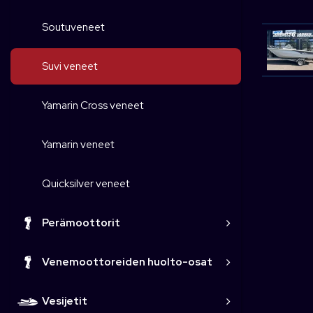
Soutuveneet
Suvi veneet
Yamarin Cross veneet
Yamarin veneet
Quicksilver veneet
Perämoottorit
Venemoottoreiden huolto-osat
Vesijetit