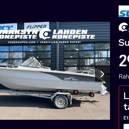
Su
2
Rah
L
t
Et