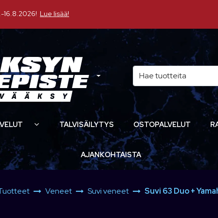
16.8.2026!
Lue lisää!
VELUT
TALVISÄILYTYS
OSTOPALVELUT
R
AJANKOHTAISTA
Tuotteet
Veneet
Suvi veneet
Suvi 63 Duo + Yama