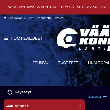
Siirry pääsisältöön
NÄHDÄÄN UIVASSA VENENÄYTTELYSSÄ LAUTTASAARESSA13.-
Telakkakatu 5, Lahti / Vehkoontie 1, Vääksy
TUOTEALUEET
ETUSIVU
TUOTTEET
HUOLTOPAL
Käytetyt
Etusivu
Veneet