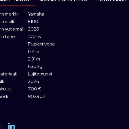
in merkki:
Yamaha
n malli:
F100
n vuosimalli:
2026
in teho:
100 hv
Pulpettivene
6.4 m
2.31 m
630 kg
teriaali:
Lujitemuovi
li:
2026
kulut:
700 €
odi:
902902