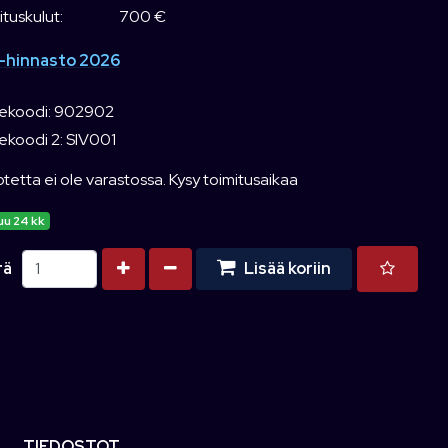
tuskulut:
700 €
-hinnasto 2026
ekoodi: 902902
ekoodi 2: SIV001
tetta ei ole varastossa. Kysy toimitusaikaa
uu 24 kk
Kasvata määrää
Vähennä määrää
rä
Lisää koriin
TIEDOSTOT