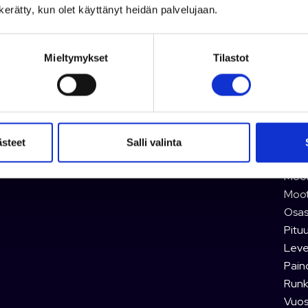
n kerätty, kun olet käyttänyt heidän palvelujaan.
poltt
Meid
Mieltymykset
Tilastot
Alan
vene-
talvi
välit
Moot
ästeet
Salli valinta
Moott
Moott
Moot
Osas
Pituu
Leve
Pain
Runk
Vuosi