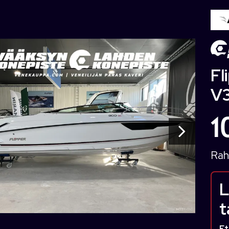
Fl
V
1
Rah
L
t
Et