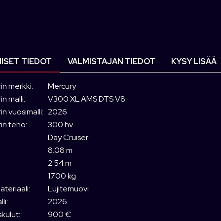
ISET TIEDOT
VALMISTAJAN TIEDOT
KYSY LISÄÄ
in merkki:
Mercury
n malli:
V300 XL AMS DTS V8
n vuosimalli:
2026
in teho:
300 hv
Day Cruiser
8.08 m
2.54 m
1700 kg
teriaali:
Lujitemuovi
li:
2026
kulut:
900 €