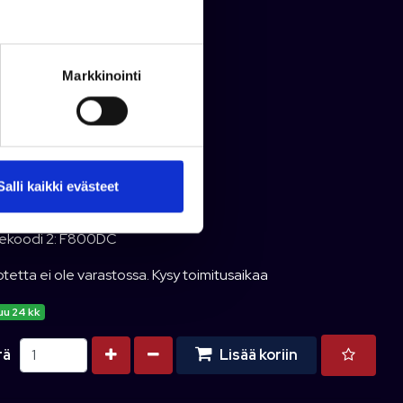
s:
8.08 m
ys:
2.54 m
o:
1700 kg
Markkinointi
omateriaali:
Lujitemuovi
malli:
2026
tuskulut:
900 €
per mallistoesite 2026
Salli kaikki evästeet
ekoodi: 903260
ekoodi 2: F800DC
tetta ei ole varastossa. Kysy toimitusaikaa
uu 24 kk
Kasvata määrää
Vähennä määrää
rä
Lisää koriin