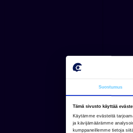
Suostumus
Tämä sivusto käyttää eväste
Käytämme evästeitä tarjoama
ja kävijämäärämme analysoim
kumppaneillemme tietoja siitä