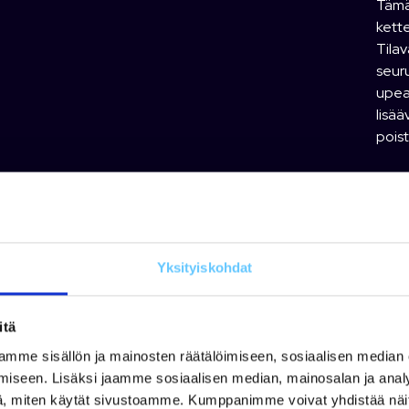
Tämä
kette
Tilav
seuru
upea
lisää
poist
Meid
Alan
vene-
talvi
välit
Yksityiskohdat
Moot
Moott
itä
Moott
mme sisällön ja mainosten räätälöimiseen, sosiaalisen median
Moot
iseen. Lisäksi jaamme sosiaalisen median, mainosalan ja analy
Osas
, miten käytät sivustoamme. Kumppanimme voivat yhdistää näitä t