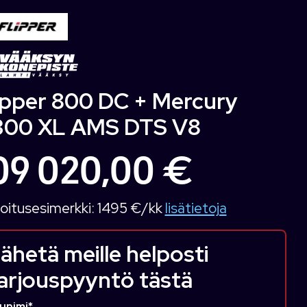
ipper 800 DC + Mercury
300 XL AMS DTS V8
09 020,00 €
oitusesimerkki:
1495 €/kk
lisätietoja
ähetä meille helposti
arjouspyyntö tästä
unimi
*