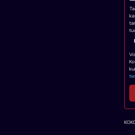
Ta
kä
ta
tu
Vo
Ko
ku
ti
KOKO