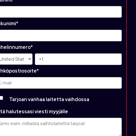
kunimi
*
helinnumero
*
hköpostiosoite
*
Tarjoan vanhaa laitetta vaihdossa
tä halutessasi viesti myyjälle