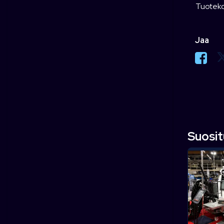
Tuoteko
Jaa
Suosi