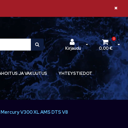
Sulje il
0
Avaa kirjautuminen
Avaa 
Kirjaudu
0,00 €
AHOITUS JA VAKUUTUS
YHTEYSTIEDOT
+ Mercury V300 XL AMS DTS V8