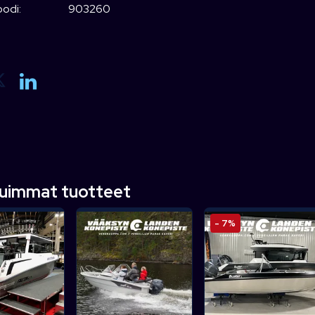
odi:
903260
tuimmat tuotteet
- 7%