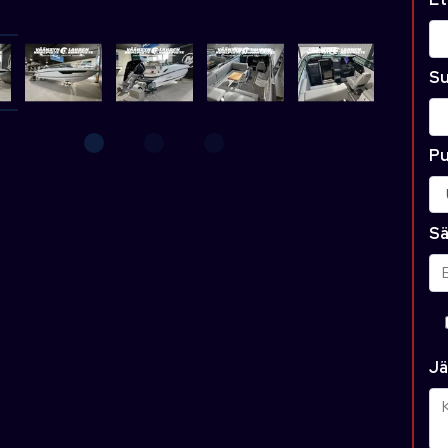
Su
Pu
Sä
Jä