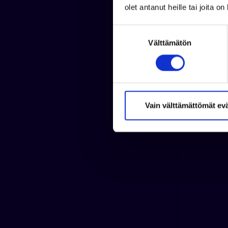
olet antanut heille tai joita o
S
Välttämätön
u
o
s
t
u
m
Vain välttämättömät ev
u
k
s
e
n
v
a
l
i
n