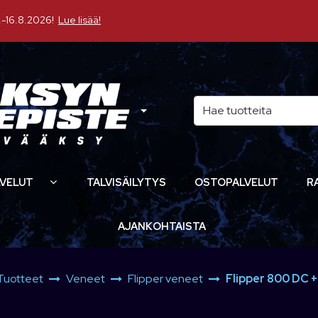
16.8.2026!
Lue lisää!
VELUT
TALVISÄILYTYS
OSTOPALVELUT
R
AJANKOHTAISTA
Tuotteet
Veneet
Flipper veneet
Flipper 800 DC 