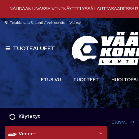
Siirry pääsisältöön
NÄHDÄÄN UIVASSA VENENÄYTTELYSSÄ LAUTTASAARESSA13.-
Telakkakatu 5, Lahti / Vehkoontie 1, Vääksy
TUOTEALUEET
ETUSIVU
TUOTTEET
HUOLTOPAL
Käytetyt
Etusivu
Veneet