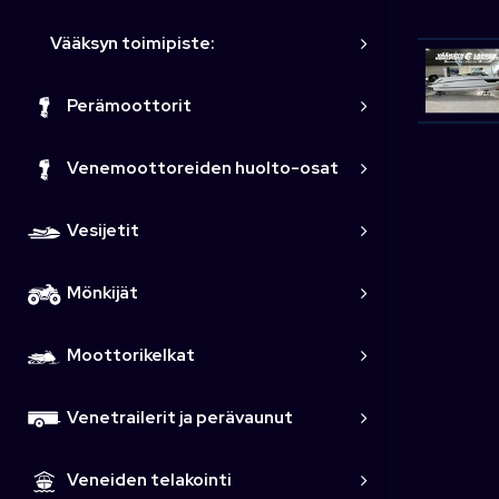
Vääksyn toimipiste:
Perämoottorit
Venemoottoreiden huolto-osat
Vesijetit
Mönkijät
Moottorikelkat
Venetrailerit ja perävaunut
Veneiden telakointi