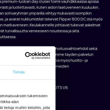
 premium-luokan day cruiser toimii vauhdikkaassa ajossa
rästi ja luotettavasti, kuten aidon laatuveneen kuuluukin.
an sohvaryhmän ympärillä viihtyy mukavasti isompikin
e, ja avarat nukkumistilat tekevät Flipper 800 DC:stä myös
n matkaveneen. Keulakannelle johtavat tukevat askelmat
vät turvallisuutta veneeseen noustessa ja siitä
uttaessa.
än kauttamme myös edulliset rahoitusvaihtoehdot sekä
dian venevakuutus helposti. Olemme täyden palvelun
 ja koneliike: tarjoamme käyttöösi myös huolto- ja
säilytyspalvelut, varaosat sekä veneiden
ysmyyntipalvelun.
Tietoja
torin merkki:
Mercury
orin malli:
V300 XL AMS DTS V8
orin vuosimalli:
2026
 ominaisuuksien tukemiseen
torin teho:
300 hv
tiikka-alan
to:
Day Cruiser
ietoja muihin tietoihin, joita