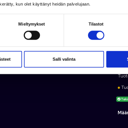
Pituu
n kerätty, kun olet käyttänyt heidän palvelujaan.
Leve
Pain
Mieltymykset
Tilastot
Runk
Vuosi
Toimi
Flip
ästeet
Salli valinta
Tuot
Tuot
Tuo
Tak
Mää