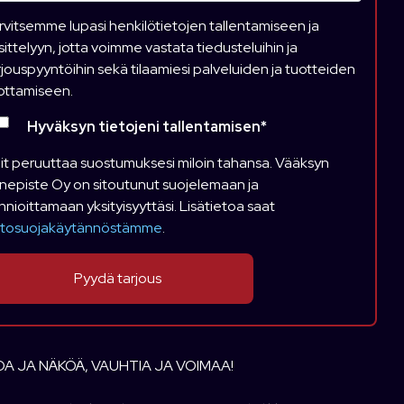
rvitsemme lupasi henkilötietojen tallentamiseen ja
sittelyyn, jotta voimme vastata tiedusteluihin ja
rjouspyyntöihin sekä tilaamiesi palveluiden ja tuotteiden
ottamiseen.
Hyväksyn tietojeni tallentamisen
*
it peruuttaa suostumuksesi miloin tahansa. Vääksyn
nepiste Oy on sitoutunut suojelemaan ja
nnioittamaan yksityisyyttäsi. Lisätietoa saat
etosuojakäytännöstämme
.
A JA NÄKÖÄ, VAUHTIA JA VOIMAA!