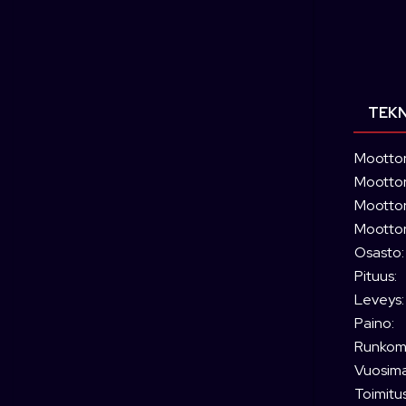
t
a
TEKN
Moottor
Moottori
Moottori
Moottor
Osasto:
Pituus:
Leveys:
Paino:
Runkoma
Vuosimal
Toimitus