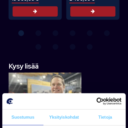
Tarjouspyyntö
Tarjouspyyntö
Kysy lisää
Suostumus
Yksityiskohdat
Tietoja