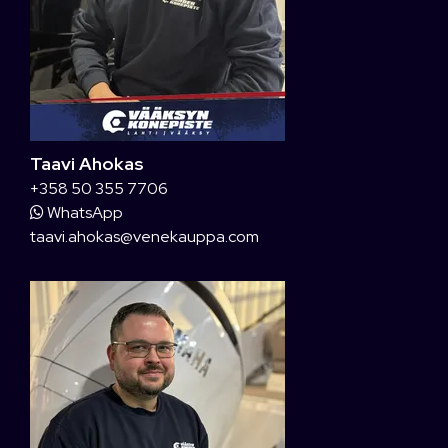
Taavi Ahokas
+358 50 355 7706
WhatsApp
taavi.ahokas@venekauppa.com