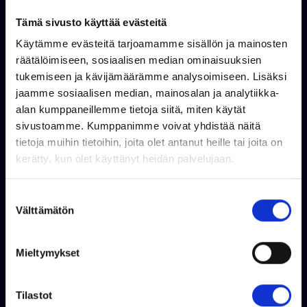
Tämä sivusto käyttää evästeitä
Käytämme evästeitä tarjoamamme sisällön ja mainosten
räätälöimiseen, sosiaalisen median ominaisuuksien
tukemiseen ja kävijämäärämme analysoimiseen. Lisäksi
jaamme sosiaalisen median, mainosalan ja analytiikka-
Jouni Korhonen
alan kumppaneillemme tietoja siitä, miten käytät
+358 44 326 0989
sivustoamme. Kumppanimme voivat yhdistää näitä
WhatsApp
tietoja muihin tietoihin, joita olet antanut heille tai joita on
jouni.korhonen@venekauppa.com
kerätty, kun olet käyttänyt heidän palvelujaan.
S
Välttämätön
u
o
s
Mieltymykset
t
u
m
Tilastot