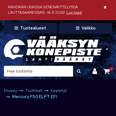
Siirry pääsisältöön
NÄHDÄÄN UIVASSA VENENÄYTTELYSSÄ
Sulje il
LAUTTASAARESSA13.-16.8.2026!
Lue lisää!
Tuotealueet
Valikko
0
Etusivu
Tuotteet
Käytetyt
Mercury F50 ELPT EFI