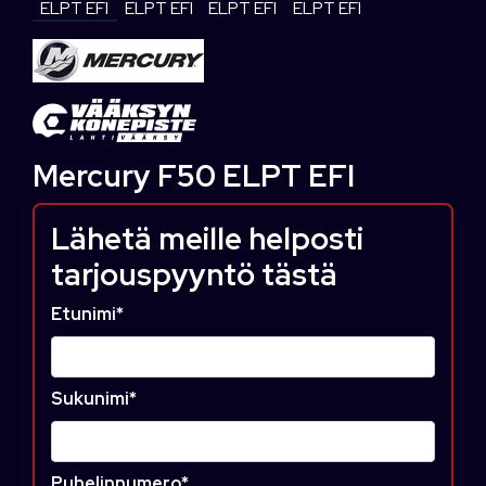
Mercury F50 ELPT EFI
Lähetä meille helposti
tarjouspyyntö tästä
Etunimi
*
Sukunimi
*
Puhelinnumero
*