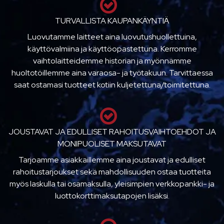
TURVALLISTA KAUPANKÄYNTIÄ
Luovutamme laitteet aina luovutushuollettuina,
käyttövalmiina ja käyttöopastettuna. Kerromme
vaihtolaitteidemme historian ja myönnämme
huoltotöillemme aina varaosa- ja työtakuun. Tarvittaessa
saat ostamasi tuotteet kotiin kuljetettuna/toimitettuna.
JOUSTAVAT JA EDULLISET RAHOITUSVAIHTOEHDOT JA
MONIPUOLISET MAKSUTAVAT
Tarjoamme asiakkaillemme aina joustavat ja edulliset
rahoitustarjoukset sekä mahdollisuuden ostaa tuotteita
myös laskulla tai osamaksulla, yleisimpien verkkopankki- ja
luottokorttimaksutapojen lisäksi.