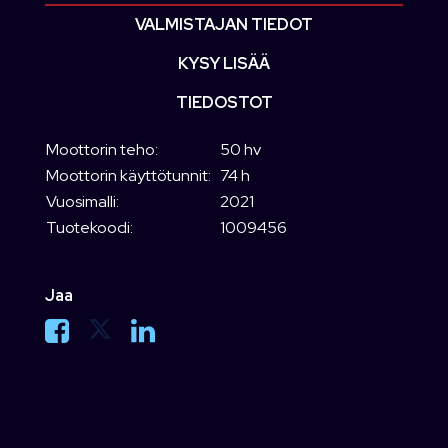
VALMISTAJAN TIEDOT
KYSY LISÄÄ
TIEDOSTOT
Moottorin teho:
50 hv
Moottorin käyttötunnit:
74 h
Vuosimalli:
2021
Tuotekoodi:
1009456
Jaa