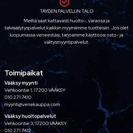
TÄYDEN PALVELUN TALO
Meiltä saat kattavasti huolto-, varaosa ja
talvisäilytyspalvelut kaikkiin myymiimme tuotteisiin. Jos olet
luopumassa veneestäsi, tarjoamme käyttöösi osto- ja
välitysmyyntipalvelut.
Toimipaikat
Vääksy myynti
Vehkoontie 1, 17200 VÄÄKSY
010 271 7410
myynti@venekauppa.com
Vääksy huoltopalvelut
Vehkoontie 3, 17200 VÄÄKSY
010 271 7412