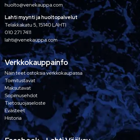
huolto@venekauppa.com
Lahti myynti ja huoltopalvelut
Telakkakatu 5, 15140 LAHTI
010 271 7411
lahti@venekauppa.com
Verkkokauppainfo
Näin teet ostoksia verkkokaupassa
Toimitustavat
Maksutavat
Sopimusehdot
Tietosuojaseloste
Evästeet
Historia