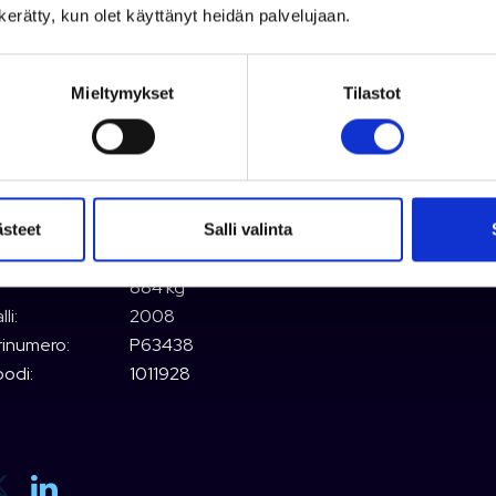
n kerätty, kun olet käyttänyt heidän palvelujaan.
ISET TIEDOT
VALMISTAJAN TIEDOT
KYSY LISÄÄ
Mieltymykset
Tilastot
in merkki:
Rotax
n vuosimalli:
2008
in teho:
215 hv
in käyttötunnit:
213 h
5.36 m
ästeet
Salli valinta
2.49 m
884 kg
li:
2008
rinumero:
P63438
odi:
1011928