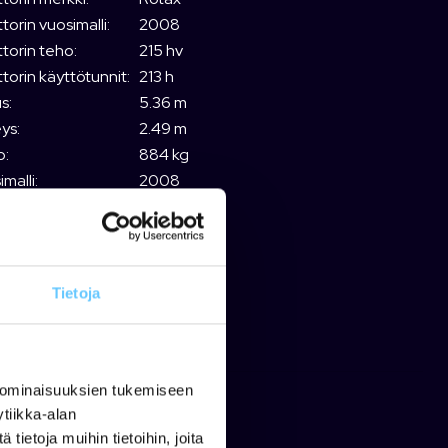
orin vuosimalli:
2008
torin teho:
215 hv
torin käyttötunnit:
213 h
s:
5.36 m
ys:
2.49 m
o:
884 kg
malli:
2008
sterinumero:
P63438
ekoodi: 1011928
Tietoja
uote on myyty
 ominaisuuksien tukemiseen
tiikka-alan
ietoja muihin tietoihin, joita