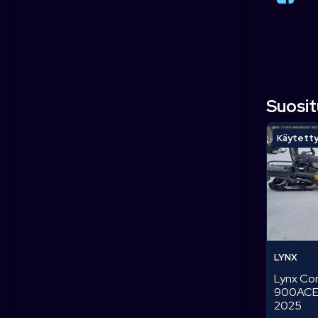
t
a
Suosi
Käytett
LYNX
Lynx C
900ACE
2025