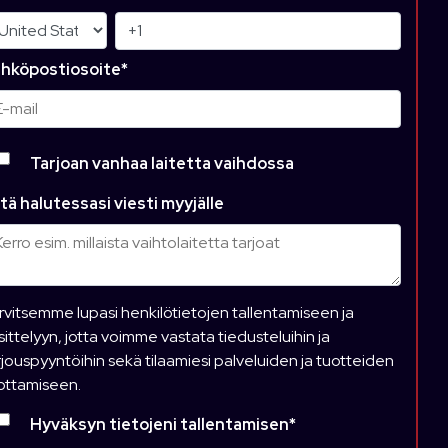
hköpostiosoite
*
Tarjoan vanhaa laitetta vaihdossa
tä halutessasi viesti myyjälle
rvitsemme lupasi henkilötietojen tallentamiseen ja
sittelyyn, jotta voimme vastata tiedusteluihin ja
rjouspyyntöihin sekä tilaamiesi palveluiden ja tuotteiden
ottamiseen.
Hyväksyn tietojeni tallentamisen
*