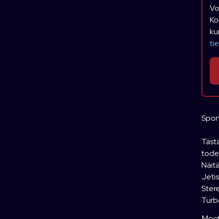
Vo
Ko
ku
ti
Spor
Tästä
todel
Näitä
Jetis
Stere
Turbo
Moot