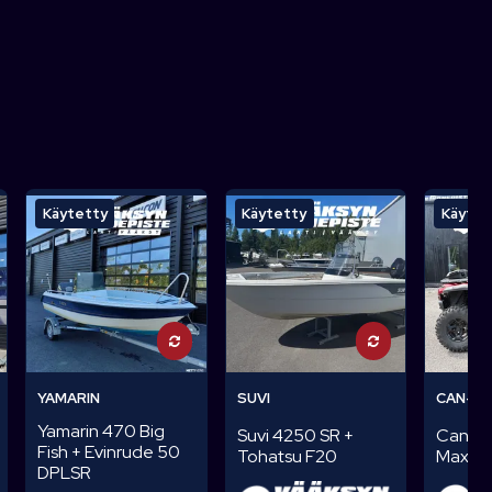
Käytetty
Käytetty
Käytet
YAMARIN
SUVI
CAN-A
Yamarin 470 Big
Can-A
Suvi 4250 SR +
Fish + Evinrude 50
Max
Tohatsu F20
DPLSR