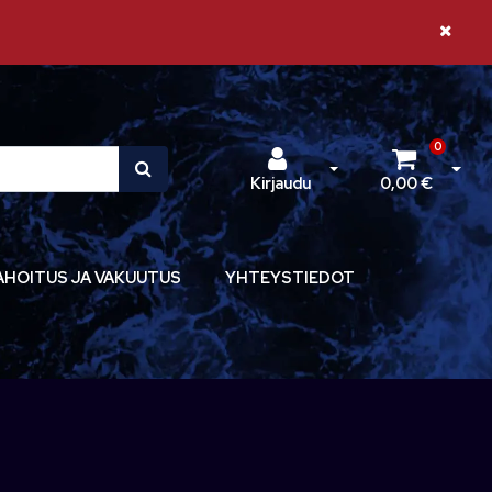
Sulje il
0
Avaa kirjautuminen
Avaa 
Kirjaudu
0,00 €
AHOITUS JA VAKUUTUS
YHTEYSTIEDOT