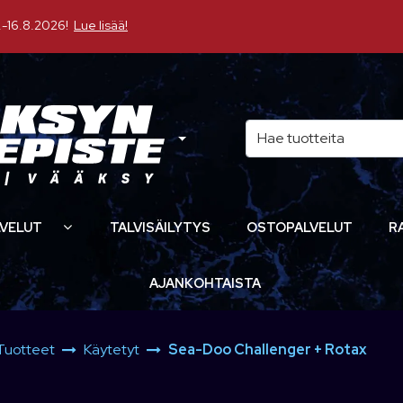
16.8.2026!
Lue lisää!
VELUT
TALVISÄILYTYS
OSTOPALVELUT
R
AJANKOHTAISTA
Tuotteet
Käytetyt
Sea-Doo Challenger + Rotax