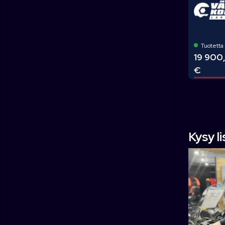
Tuotetta 
19 900
€
Kysy l