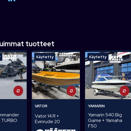
tuimmat tuotteet
y
Käytetty
Käytetty
VATOR
YAMARIN
ommander
Yamarin 540 Big
Vator 14 R +
 TURBO
Game + Yamaha
Evinrude 20
F50