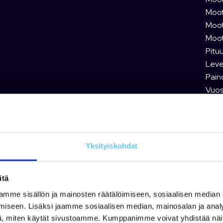
Moott
Moot
Moot
Pituu
Leve
Pain
Vuosi
Reki
Tuot
Yksityiskohdat
T
itä
mme sisällön ja mainosten räätälöimiseen, sosiaalisen median
iseen. Lisäksi jaamme sosiaalisen median, mainosalan ja analy
, miten käytät sivustoamme. Kumppanimme voivat yhdistää näitä t