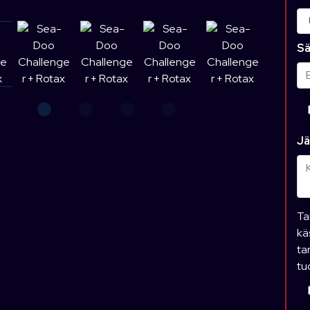
Sä
Jä
Ta
kä
ta
tu