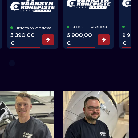
Tuotetta on varastossa
Tuotett
Tuotetta on varastossa
6 900,00
5 390,00
9 90
Tarjouspyyn
rjouspyyntö
Tarjouspyyntö
€
€
€