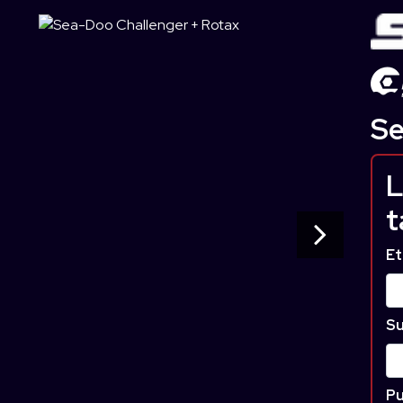
Se
L
t
Et
Su
Pu