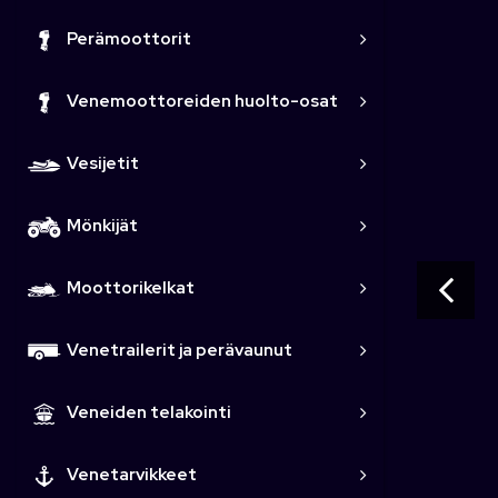
Perämoottorit
Venemoottoreiden huolto-osat
Vesijetit
Mönkijät
Moottorikelkat
Venetrailerit ja perävaunut
Veneiden telakointi
Venetarvikkeet