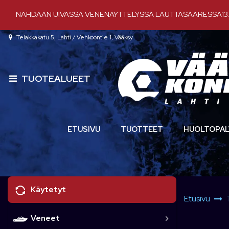
Siirry pääsisältöön
NÄHDÄÄN UIVASSA VENENÄYTTELYSSÄ LAUTTASAARESSA13.-
Telakkakatu 5, Lahti / Vehkoontie 1, Vääksy
TUOTEALUEET
ETUSIVU
TUOTTEET
HUOLTOPAL
Käytetyt
Etusivu
Veneet