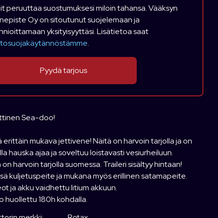
it peruuttaa suostumuksesi miloin tahansa. Vääksyn
nepiste Oy on sitoutunut suojelemaan ja
nnioittamaan yksityisyyttäsi. Lisätietoa saat
etosuojakäytännöstämme
.
ttinen Sea-doo!
 erittäin mukava jettivene! Näitä on harvoin tarjolla ja on
la hauska ajaa ja soveltuu loistavasti vesiurheiluun.
 on harvoin tarjolla suomessa. Traileri sisältyy hintaan!
sä kuljetuspeite ja mukana myös erillinen satamapeite.
ot ja akku vaidhettu litium akkuun.
 huollettu 180h kohdalla.
torin merkki:
Rotax