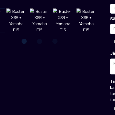
Sä
Jä
Ta
kä
ta
tu