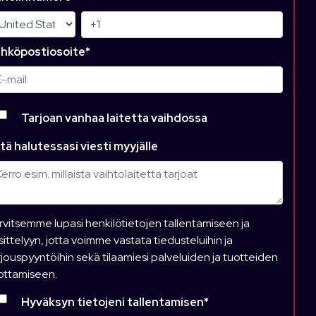
hköpostiosoite
*
Tarjoan vanhaa laitetta vaihdossa
tä halutessasi viesti myyjälle
rvitsemme lupasi henkilötietojen tallentamiseen ja
sittelyyn, jotta voimme vastata tiedusteluihin ja
rjouspyyntöihin sekä tilaamiesi palveluiden ja tuotteiden
ottamiseen.
Hyväksyn tietojeni tallentamisen
*