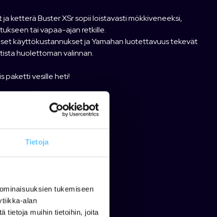
 ja ketterä Buster XSr sopii loistavasti mökkiveneeksi,
tukseen tai vapaa-ajan retkille.
liset käyttökustannukset ja Yamahan luotettavuus tekevät
tista huolettoman valinnan.
s paketti vesille heti!
torin merkki:
Yamaha
orin malli:
F15
orin vuosimalli:
2003
torin teho:
15 hv
Tietoja
s:
4.15 m
ys:
1.65 m
o:
160 kg
omateriaali:
Alumiini
 ominaisuuksien tukemiseen
malli:
2003
tiikka-alan
ietoja muihin tietoihin, joita
er suositushinnasto 2026