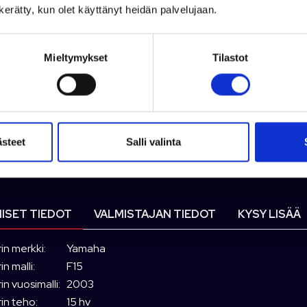
n kerätty, kun olet käyttänyt heidän palvelujaan.
Bust
Tuot
Mieltymykset
Tilastot
T
ästeet
Salli valinta
ISET TIEDOT
VALMISTAJAN TIEDOT
KYSY LISÄÄ
in merkki:
Yamaha
n malli:
F15
n vuosimalli:
2003
in teho:
15 hv