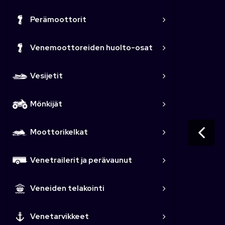
Perämoottorit
Venemoottoreiden huolto-osat
Vesijetit
Mönkijät
Moottorikelkat
Venetrailerit ja perävaunut
Veneiden telakointi
Venetarvikkeet