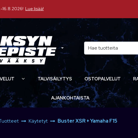
16.8.2026!
Lue lisää!
VELUT
TALVISÄILYTYS
OSTOPALVELUT
R
AJANKOHTAISTA
Tuotteet
Käytetyt
Buster XSR + Yamaha F15