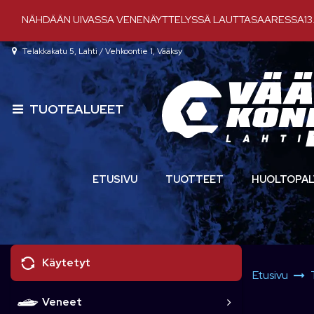
Siirry pääsisältöön
NÄHDÄÄN UIVASSA VENENÄYTTELYSSÄ LAUTTASAARESSA13.-
Telakkakatu 5, Lahti / Vehkoontie 1, Vääksy
TUOTEALUEET
ETUSIVU
TUOTTEET
HUOLTOPAL
Käytetyt
Etusivu
Veneet