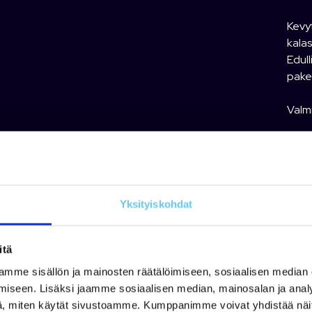
Kevyt
kalas
Edul
pake
Valmi
Moot
Moott
Moott
Moot
Yksityiskohdat
Pituu
Leve
Pain
itä
Runk
mme sisällön ja mainosten räätälöimiseen, sosiaalisen median
Vuosi
iseen. Lisäksi jaamme sosiaalisen median, mainosalan ja analy
, miten käytät sivustoamme. Kumppanimme voivat yhdistää näitä t
Bust