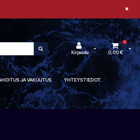
Sulje il
0
Avaa kirjautuminen
Avaa 
Kirjaudu
0,00 €
AHOITUS JA VAKUUTUS
YHTEYSTIEDOT