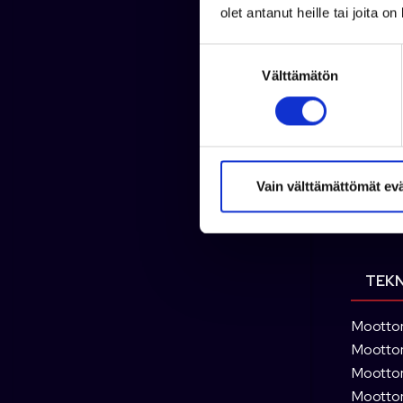
olet antanut heille tai joita o
S
Välttämätön
u
o
s
t
u
m
Vain välttämättömät ev
u
k
s
e
TEKN
n
v
Moottor
a
Moottori
l
Moottori
i
Moottor
n