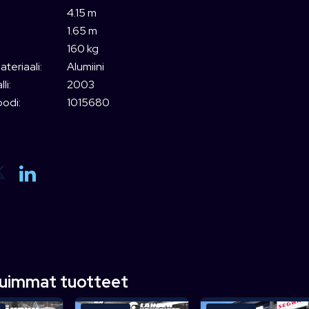
4.15 m
1.65 m
160 kg
teriaali:
Alumiini
li:
2003
odi:
1015680
tuimmat tuotteet