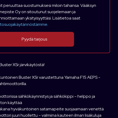
it peruuttaa suostumuksesi miloin tahansa. Vääksyn
nepiste Oy on sitoutunut suojelemaan ja
nnioittamaan yksityisyyttäsi. Lisätietoa saat
etosuojakäytännöstämme
.
i Buster XSr järvikäytöstä!
tikuntoinen Buster XSr varustettuna Yamaha F15 AEPS -
ahtimoottorilla.
ttorissa sähkökäynnistys ja sähkökippi – helppo ja
aton käyttää
kana hyväkuntoinen satamapeite suojaamaan venettä
ttori juuri huollettu – valmiina kauteen ilman lisäkuluja