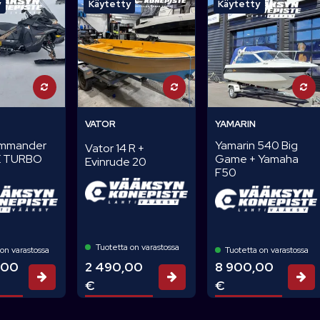
y
Käytetty
Käytetty
VATOR
YAMARIN
ommander
Yamarin 540 Big
Vator 14 R +
 TURBO
Game + Yamaha
Evinrude 20
F50
Tuotetta on varastossa
on varastossa
Tuotetta on varastossa
,00
2 490,00
8 900,00
Tarjouspyyntö
Tarjouspyyntö
Ta
€
€