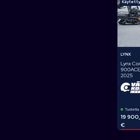
Käytett
LYNX
Lynx C
900ACE
2025
Tuotetta 
19 900
€