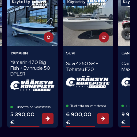
Käytetty
Käytetty
Käytet
YAMARIN
SUVI
CAN-A
Yamarin 470 Big
Can-A
Suvi 4250 SR +
Fish + Evinrude 50
Max
Tohatsu F20
DPLSR
Tuotetta on varastossa
Tuotett
Tuotetta on varastossa
6 900,00
5 390,00
9 90
Tarjouspyyn
rjouspyyntö
Tarjouspyyntö
€
€
€