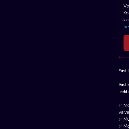
Vo
Ko
ku
ti
Siist
Siis
nelit
✅ Moo
vaiv
✅ Mu
✅ Moo