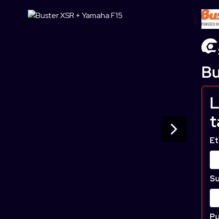
Bu
L
t
Et
Su
Pu