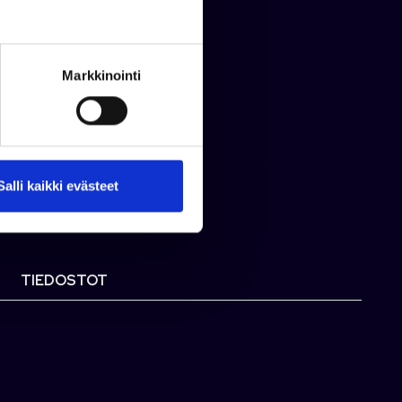
er esite 2025
ekoodi: 1015680
Markkinointi
uote on myyty
Salli kaikki evästeet
TIEDOSTOT